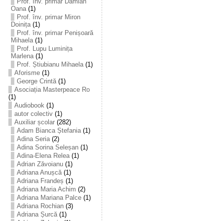
Prof. înv. primar Damian
Oana
(1)
Prof. înv. primar Miron
Doinița
(1)
Prof. înv. primar Penișoară
Mihaela
(1)
Prof. Lupu Luminița
Marlena
(1)
Prof. Știubianu Mihaela
(1)
Aforisme
(1)
George Crintă
(1)
Asociația Masterpeace Ro
(1)
Audiobook
(1)
autor colectiv
(1)
Auxiliar școlar
(282)
Adam Bianca Ștefania
(1)
Adina Seria
(2)
Adina Sorina Seleșan
(1)
Adina-Elena Relea
(1)
Adrian Zăvoianu
(1)
Adriana Anușcă
(1)
Adriana Frandeș
(1)
Adriana Maria Achim
(2)
Adriana Mariana Palce
(1)
Adriana Rochian
(3)
Adriana Șurcă
(1)