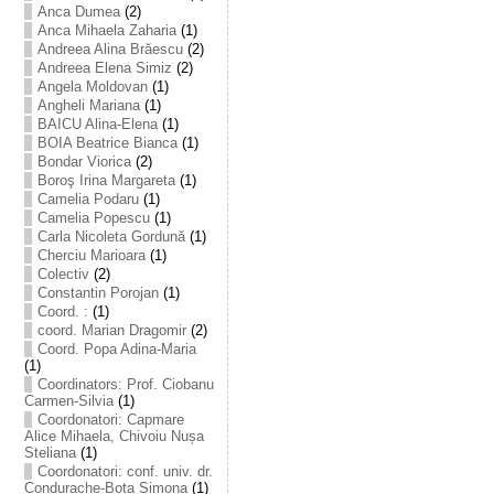
Anca Dumea
(2)
Anca Mihaela Zaharia
(1)
Andreea Alina Brăescu
(2)
Andreea Elena Simiz
(2)
Angela Moldovan
(1)
Angheli Mariana
(1)
BAICU Alina-Elena
(1)
BOIA Beatrice Bianca
(1)
Bondar Viorica
(2)
Boroş Irina Margareta
(1)
Camelia Podaru
(1)
Camelia Popescu
(1)
Carla Nicoleta Gordună
(1)
Cherciu Marioara
(1)
Colectiv
(2)
Constantin Porojan
(1)
Coord. :
(1)
coord. Marian Dragomir
(2)
Coord. Popa Adina-Maria
(1)
Coordinators: Prof. Ciobanu
Carmen-Silvia
(1)
Coordonatori: Capmare
Alice Mihaela, Chivoiu Nușa
Steliana
(1)
Coordonatori: conf. univ. dr.
Condurache-Bota Simona
(1)