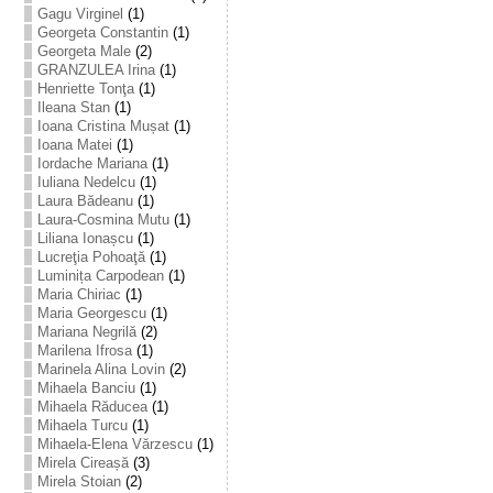
Gagu Virginel
(1)
Georgeta Constantin
(1)
Georgeta Male
(2)
GRANZULEA Irina
(1)
Henriette Tonţa
(1)
Ileana Stan
(1)
Ioana Cristina Mușat
(1)
Ioana Matei
(1)
Iordache Mariana
(1)
Iuliana Nedelcu
(1)
Laura Bădeanu
(1)
Laura-Cosmina Mutu
(1)
Liliana Ionașcu
(1)
Lucreţia Pohoaţă
(1)
Luminița Carpodean
(1)
Maria Chiriac
(1)
Maria Georgescu
(1)
Mariana Negrilă
(2)
Marilena Ifrosa
(1)
Marinela Alina Lovin
(2)
Mihaela Banciu
(1)
Mihaela Răducea
(1)
Mihaela Turcu
(1)
Mihaela-Elena Vărzescu
(1)
Mirela Cireașă
(3)
Mirela Stoian
(2)