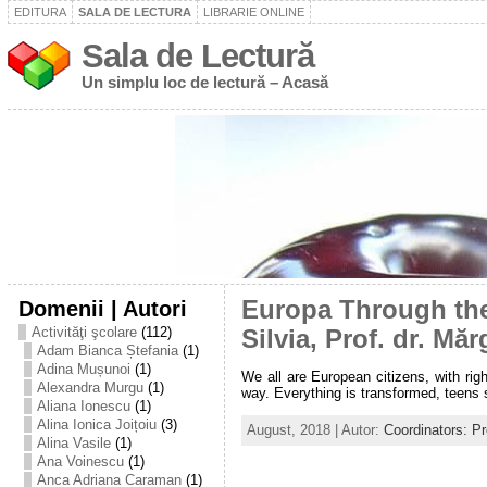
EDITURA
SALA DE LECTURA
LIBRARIE ONLINE
Sala de Lectură
Un simplu loc de lectură – Acasă
Domenii | Autori
Europa Through the
Activităţi şcolare
(112)
Silvia, Prof. dr. Mă
Adam Bianca Ștefania
(1)
Adina Mușunoi
(1)
We all are European citizens, with rig
Alexandra Murgu
(1)
way. Everything is transformed, teens se
Aliana Ionescu
(1)
Alina Ionica Joițoiu
(3)
August, 2018 | Autor:
Coordinators: P
Alina Vasile
(1)
Ana Voinescu
(1)
Anca Adriana Caraman
(1)