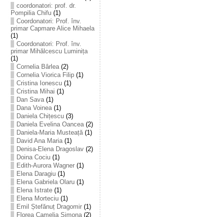
coordonatori: prof. dr.
Pompilia Chifu
(1)
Coordonatori: Prof. înv.
primar Capmare Alice Mihaela
(1)
Coordonatori: Prof. înv.
primar Mihălcescu Luminița
(1)
Cornelia Bârlea
(2)
Cornelia Viorica Filip
(1)
Cristina Ionescu
(1)
Cristina Mihai
(1)
Dan Sava
(1)
Dana Voinea
(1)
Daniela Chițescu
(3)
Daniela Evelina Oancea
(2)
Daniela-Maria Musteață
(1)
David Ana Maria
(1)
Denisa-Elena Dragoslav
(2)
Doina Cociu
(1)
Edith-Aurora Wagner
(1)
Elena Daragiu
(1)
Elena Gabriela Olaru
(1)
Elena Istrate
(1)
Elena Morteciu
(1)
Emil Ștefănuț Dragomir
(1)
Florea Camelia Simona
(2)