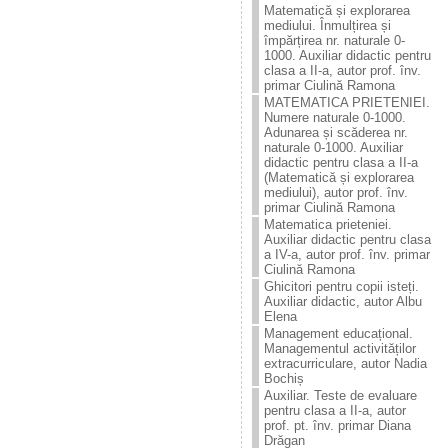
Matematică și explorarea
mediului. Înmulțirea și
împărțirea nr. naturale 0-
1000. Auxiliar didactic pentru
clasa a II-a, autor prof. înv.
primar Ciulină Ramona
MATEMATICA PRIETENIEI.
Numere naturale 0-1000.
Adunarea și scăderea nr.
naturale 0-1000. Auxiliar
didactic pentru clasa a II-a
(Matematică și explorarea
mediului), autor prof. înv.
primar Ciulină Ramona
Matematica prieteniei.
Auxiliar didactic pentru clasa
a IV-a, autor prof. înv. primar
Ciulină Ramona
Ghicitori pentru copii isteți.
Auxiliar didactic, autor Albu
Elena
Management educațional.
Managementul activităților
extracurriculare, autor Nadia
Bochiș
Auxiliar. Teste de evaluare
pentru clasa a II-a, autor
prof. pt. înv. primar Diana
Drăgan