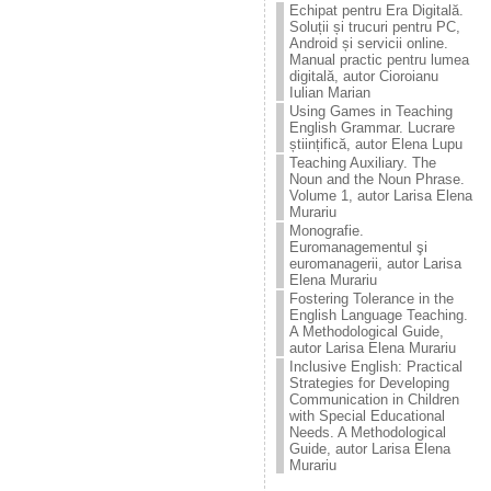
Echipat pentru Era Digitală.
Soluții și trucuri pentru PC,
Android și servicii online.
Manual practic pentru lumea
digitală, autor Cioroianu
Iulian Marian
Using Games in Teaching
English Grammar. Lucrare
științifică, autor Elena Lupu
Teaching Auxiliary. The
Noun and the Noun Phrase.
Volume 1, autor Larisa Elena
Murariu
Monografie.
Euromanagementul şi
euromanagerii, autor Larisa
Elena Murariu
Fostering Tolerance in the
English Language Teaching.
A Methodological Guide,
autor Larisa Elena Murariu
Inclusive English: Practical
Strategies for Developing
Communication in Children
with Special Educational
Needs. A Methodological
Guide, autor Larisa Elena
Murariu