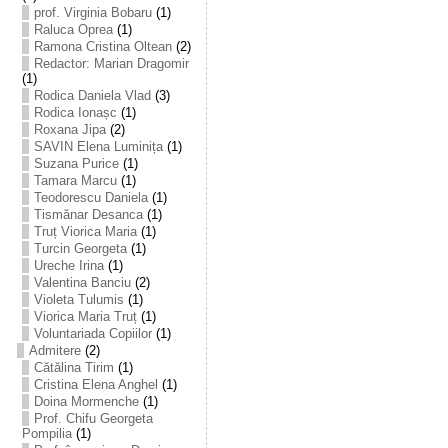
prof. Virginia Bobaru
(1)
Raluca Oprea
(1)
Ramona Cristina Oltean
(2)
Redactor: Marian Dragomir
(1)
Rodica Daniela Vlad
(3)
Rodica Ionașc
(1)
Roxana Jipa
(2)
SAVIN Elena Luminița
(1)
Suzana Purice
(1)
Tamara Marcu
(1)
Teodorescu Daniela
(1)
Tismănar Desanca
(1)
Truț Viorica Maria
(1)
Turcin Georgeta
(1)
Ureche Irina
(1)
Valentina Banciu
(2)
Violeta Tulumis
(1)
Viorica Maria Truț
(1)
Voluntariada Copiilor
(1)
Admitere
(2)
Cătălina Tirim
(1)
Cristina Elena Anghel
(1)
Doina Mormenche
(1)
Prof. Chifu Georgeta
Pompilia
(1)