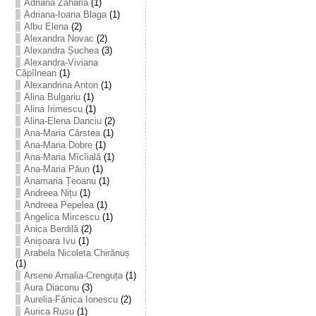
Adriana Zaharia
(1)
Adriana-Ioana Blaga
(1)
Albu Elena
(2)
Alexandra Novac
(2)
Alexandra Șuchea
(3)
Alexandra-Viviana
Căpîlnean
(1)
Alexandrina Anton
(1)
Alina Bulgariu
(1)
Alina Irimescu
(1)
Alina-Elena Danciu
(2)
Ana-Maria Cârstea
(1)
Ana-Maria Dobre
(1)
Ana-Maria Mîcîială
(1)
Ana-Maria Păun
(1)
Anamaria Țeoanu
(1)
Andreea Nițu
(1)
Andreea Pepelea
(1)
Angelica Mircescu
(1)
Anica Berdilă
(2)
Anișoara Ivu
(1)
Arabela Nicoleta Chirănuș
(1)
Arsene Amalia-Crenguța
(1)
Aura Diaconu
(3)
Aurelia-Fănica Ionescu
(2)
Aurica Rusu
(1)