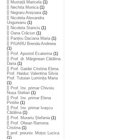
Mustață Maricela
(1)
Nechita Monica
(1)
Negraru Anișoara
(1)
Nicoleta Alexandra
Ungureanu
(1)
Nicoleta Stanciu
(1)
Oana Crăciun
(1)
Panțiru Daciana Maria
(1)
PIUARU Brenda-Andreea
(1)
Prof. Apostol Ecaterina
(1)
Prof. dr. Mărginean Cătălina
Daria
(1)
Prof. Gaidei Cristina Elena.
Prof. Haiduc Valentina Silvia
Prof. Tutuian Luminița Maria
(1)
Prof. înv. primar Chivoiu
Nușa Stelian
(1)
Prof. înv. primar Elena
Pintilie
(1)
Prof. înv. primar Ivașcu
Cătălina
(1)
Prof. Murariu Ștefania
(1)
Prof. Oltean Ramona
Cristina
(1)
prof. preuniv. Moțoc Lucica
(1)