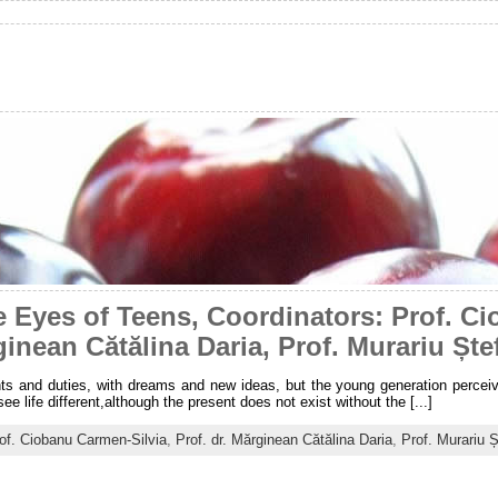
 Eyes of Teens, Coordinators: Prof. C
rginean Cătălina Daria, Prof. Murariu Ște
hts and duties, with dreams and new ideas, but the young generation perceive
e life different,although the present does not exist without the [...]
rof. Ciobanu Carmen-Silvia
,
Prof. dr. Mărginean Cătălina Daria
,
Prof. Murariu Ș