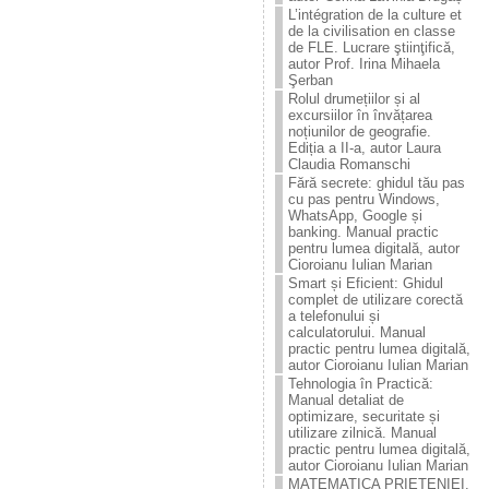
L’intégration de la culture et
de la civilisation en classe
de FLE. Lucrare ştiinţificǎ,
autor Prof. Irina Mihaela
Şerban
Rolul drumețiilor și al
excursiilor în învățarea
noțiunilor de geografie.
Ediția a II-a, autor Laura
Claudia Romanschi
Fără secrete: ghidul tău pas
cu pas pentru Windows,
WhatsApp, Google și
banking. Manual practic
pentru lumea digitală, autor
Cioroianu Iulian Marian
Smart și Eficient: Ghidul
complet de utilizare corectă
a telefonului și
calculatorului. Manual
practic pentru lumea digitală,
autor Cioroianu Iulian Marian
Tehnologia în Practică:
Manual detaliat de
optimizare, securitate și
utilizare zilnică. Manual
practic pentru lumea digitală,
autor Cioroianu Iulian Marian
MATEMATICA PRIETENIEI.