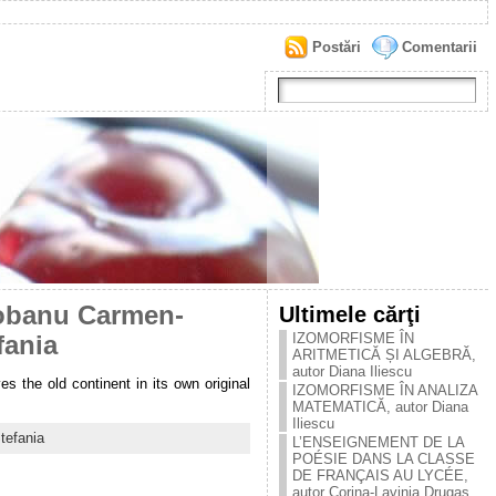
Postări
Comentarii
iobanu Carmen-
Ultimele cărţi
IZOMORFISME ÎN
fania
ARITMETICĂ ȘI ALGEBRĂ,
autor Diana Iliescu
s the old continent in its own original
IZOMORFISME ÎN ANALIZA
MATEMATICĂ, autor Diana
Iliescu
tefania
L’ENSEIGNEMENT DE LA
POÉSIE DANS LA CLASSE
DE FRANÇAIS AU LYCÉE,
autor Corina-Lavinia Drugaș