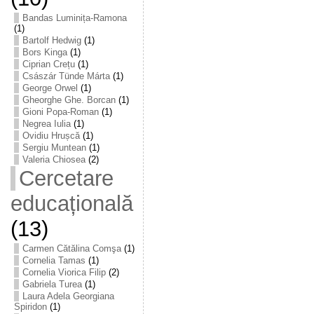
Bandas Luminița-Ramona
(1)
Bartolf Hedwig
(1)
Bors Kinga
(1)
Ciprian Crețu
(1)
Császár Tünde Márta
(1)
George Orwel
(1)
Gheorghe Ghe. Borcan
(1)
Gioni Popa-Roman
(1)
Negrea Iulia
(1)
Ovidiu Hrușcă
(1)
Sergiu Muntean
(1)
Valeria Chiosea
(2)
Cercetare
educațională
(13)
Carmen Cătălina Comşa
(1)
Cornelia Tamas
(1)
Cornelia Viorica Filip
(2)
Gabriela Turea
(1)
Laura Adela Georgiana
Spiridon
(1)