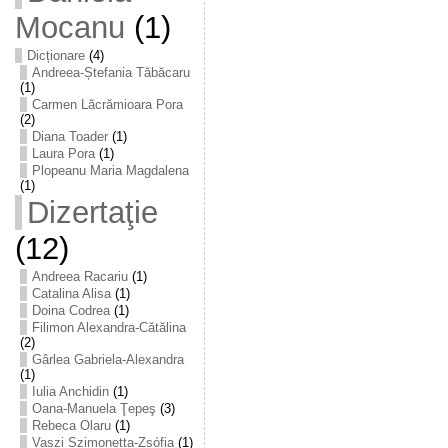
Mocanu
(1)
Dicționare
(4)
Andreea-Ștefania Tăbăcaru
(1)
Carmen Lăcrămioara Pora
(2)
Diana Toader
(1)
Laura Pora
(1)
Plopeanu Maria Magdalena
(1)
Dizertaţie
(12)
Andreea Racariu
(1)
Catalina Alisa
(1)
Doina Codrea
(1)
Filimon Alexandra-Cătălina
(2)
Gârlea Gabriela-Alexandra
(1)
Iulia Anchidin
(1)
Oana-Manuela Ţepeş
(3)
Rebeca Olaru
(1)
Vaszi Szimonetta-Zsófia
(1)