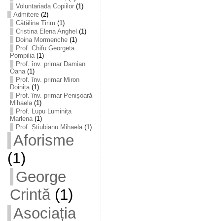
Voluntariada Copiilor
(1)
Admitere
(2)
Cătălina Tirim
(1)
Cristina Elena Anghel
(1)
Doina Mormenche
(1)
Prof. Chifu Georgeta
Pompilia
(1)
Prof. înv. primar Damian
Oana
(1)
Prof. înv. primar Miron
Doinița
(1)
Prof. înv. primar Penișoară
Mihaela
(1)
Prof. Lupu Luminița
Marlena
(1)
Prof. Știubianu Mihaela
(1)
Aforisme
(1)
George
Crintă
(1)
Asociația