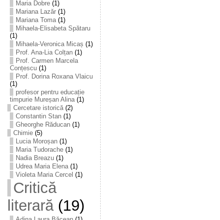
Maria Dobre
(1)
Mariana Lazăr
(1)
Mariana Toma
(1)
Mihaela-Elisabeta Spătaru
(1)
Mihaela-Veronica Micaș
(1)
Prof. Ana-Lia Colțan
(1)
Prof. Carmen Marcela
Conțescu
(1)
Prof. Dorina Roxana Vlaicu
(1)
profesor pentru educație
timpurie Mureșan Alina
(1)
Cercetare istorică
(2)
Constantin Stan
(1)
Gheorghe Răducan
(1)
Chimie
(5)
Lucia Moroșan
(1)
Maria Tudorache
(1)
Nadia Breazu
(1)
Udrea Maria Elena
(1)
Violeta Maria Cercel
(1)
Critică
literară
(19)
Adina Laura Băcean
(1)