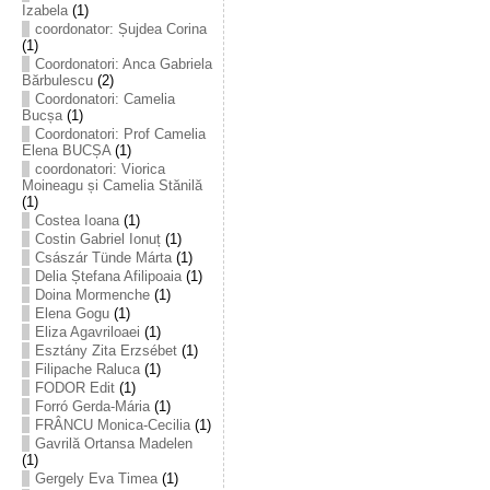
Izabela
(1)
coordonator: Șujdea Corina
(1)
Coordonatori: Anca Gabriela
Bărbulescu
(2)
Coordonatori: Camelia
Bucșa
(1)
Coordonatori: Prof Camelia
Elena BUCȘA
(1)
coordonatori: Viorica
Moineagu și Camelia Stănilă
(1)
Costea Ioana
(1)
Costin Gabriel Ionuț
(1)
Császár Tünde Márta
(1)
Delia Ștefana Afilipoaia
(1)
Doina Mormenche
(1)
Elena Gogu
(1)
Eliza Agavriloaei
(1)
Esztány Zita Erzsébet
(1)
Filipache Raluca
(1)
FODOR Edit
(1)
Forró Gerda-Mária
(1)
FRÂNCU Monica-Cecilia
(1)
Gavrilă Ortansa Madelen
(1)
Gergely Eva Timea
(1)