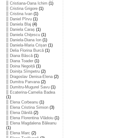
Cristiana-Oana Ichim
(1)
Cristina Grigore
(1)
Cristina Ivan
(1)
Daniel Pîrvu
(1)
Daniela Blaj
(4)
Daniela Caraș
(1)
Daniela Chiţescu
(1)
Daniela-Diana Ion
(1)
Daniela-Maria Crișan
(1)
Delia Florina Burcă
(1)
Diana Bâscă
(1)
Diana Toader
(1)
Doina Negoiță
(1)
Doinița Sîmpetru
(2)
Dragoslav Denisa-Elena
(2)
Dumitra Parvana
(2)
Dumitru-Mugurel Savu
(1)
Ecaterina-Camelia Badea
(1)
Elena Corbeanu
(1)
Elena Cristina Simion
(3)
Elena Dănilă
(2)
Elena Florentina Vlădoiu
(1)
Elena Magdalena Băleanu
(1)
Elena Marc
(2)