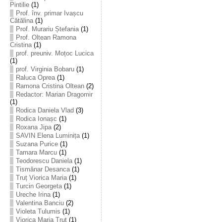
Pintilie
(1)
Prof. înv. primar Ivașcu
Cătălina
(1)
Prof. Murariu Ștefania
(1)
Prof. Oltean Ramona
Cristina
(1)
prof. preuniv. Moțoc Lucica
(1)
prof. Virginia Bobaru
(1)
Raluca Oprea
(1)
Ramona Cristina Oltean
(2)
Redactor: Marian Dragomir
(1)
Rodica Daniela Vlad
(3)
Rodica Ionașc
(1)
Roxana Jipa
(2)
SAVIN Elena Luminița
(1)
Suzana Purice
(1)
Tamara Marcu
(1)
Teodorescu Daniela
(1)
Tismănar Desanca
(1)
Truț Viorica Maria
(1)
Turcin Georgeta
(1)
Ureche Irina
(1)
Valentina Banciu
(2)
Violeta Tulumis
(1)
Viorica Maria Truț
(1)