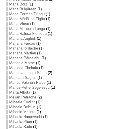
Maria Borz
(1)
Maria Bulgărean
(1)
Maria Carmen Drîngu
(1)
Maria Mădălina Țigău
(1)
Maria Vlasa
(1)
Maria-Mirabela Lungu
(1)
Maria-Raluca Florescu
(1)
Mariana Angheli
(1)
Mariana Farcaș
(1)
Mariana Iordache
(1)
Mariana Marțian
(1)
Mariana Pârcălabu
(1)
Maricela Motoc
(1)
Marilena Chelariu
(1)
Marinela Lenuța Sârca
(2)
Marioara Saghin
(1)
Marius Valentin Palce
(1)
Marius-Petre Gogelescu
(1)
Marta Albotă
(1)
Melian Petrache
(2)
Mihaela Coviltir
(1)
Mihaela Deiciuc
(1)
Mihaela Melinte
(1)
Mihaela Naraevschi
(1)
Mihaela Păun
(1)
Mihaela Radu
(1)