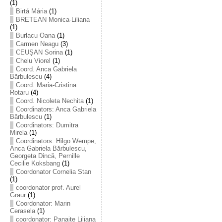
(1)
Birtá Mária
(1)
BRETEAN Monica-Liliana
(1)
Burlacu Oana
(1)
Carmen Neagu
(3)
CEUȘAN Sorina
(1)
Chelu Viorel
(1)
Coord. Anca Gabriela
Bărbulescu
(4)
Coord. Maria-Cristina
Rotaru
(4)
Coord. Nicoleta Nechita
(1)
Coordinators: Anca Gabriela
Bărbulescu
(1)
Coordinators: Dumitra
Mirela
(1)
Coordinators: Hilgo Wempe,
Anca Gabriela Bărbulescu,
Georgeta Dincă, Pernille
Cecilie Koksbang
(1)
Coordonator Cornelia Stan
(1)
coordonator prof. Aurel
Graur
(1)
Coordonator: Marin
Cerasela
(1)
coordonator: Panaite Liliana