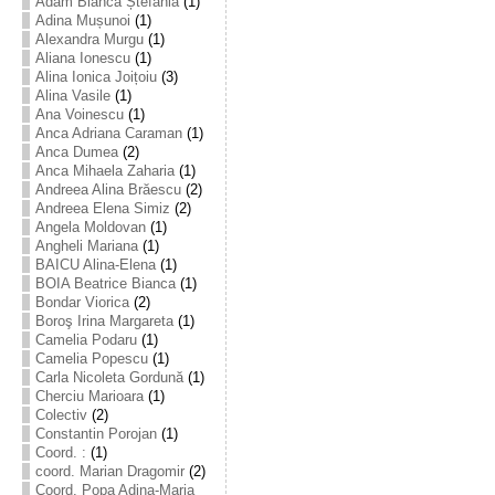
Adam Bianca Ștefania
(1)
Adina Mușunoi
(1)
Alexandra Murgu
(1)
Aliana Ionescu
(1)
Alina Ionica Joițoiu
(3)
Alina Vasile
(1)
Ana Voinescu
(1)
Anca Adriana Caraman
(1)
Anca Dumea
(2)
Anca Mihaela Zaharia
(1)
Andreea Alina Brăescu
(2)
Andreea Elena Simiz
(2)
Angela Moldovan
(1)
Angheli Mariana
(1)
BAICU Alina-Elena
(1)
BOIA Beatrice Bianca
(1)
Bondar Viorica
(2)
Boroş Irina Margareta
(1)
Camelia Podaru
(1)
Camelia Popescu
(1)
Carla Nicoleta Gordună
(1)
Cherciu Marioara
(1)
Colectiv
(2)
Constantin Porojan
(1)
Coord. :
(1)
coord. Marian Dragomir
(2)
Coord. Popa Adina-Maria