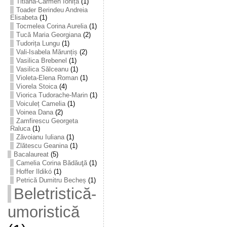
Titiana-Carmen Ioniță
(1)
Toader Berindeu Andreia
Elisabeta
(1)
Tocmelea Corina Aurelia
(1)
Tucă Maria Georgiana
(2)
Tudorița Lungu
(1)
Vali-Isabela Mărunțiș
(2)
Vasilica Brebenel
(1)
Vasilica Sălceanu
(1)
Violeta-Elena Roman
(1)
Viorela Stoica
(4)
Viorica Tudorache-Marin
(1)
Voiculeț Camelia
(1)
Voinea Dana
(2)
Zamfirescu Georgeta
Raluca
(1)
Zăvoianu Iuliana
(1)
Zlătescu Geanina
(1)
Bacalaureat
(5)
Camelia Corina Bădăuţă
(1)
Hoffer Ildikó
(1)
Petrică Dumitru Becheș
(1)
Beletristică-
umoristică