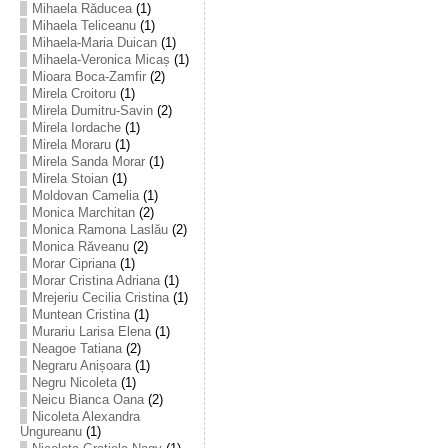
Mihaela Răducea
(1)
Mihaela Teliceanu
(1)
Mihaela-Maria Duican
(1)
Mihaela-Veronica Micaș
(1)
Mioara Boca-Zamfir
(2)
Mirela Croitoru
(1)
Mirela Dumitru-Savin
(2)
Mirela Iordache
(1)
Mirela Moraru
(1)
Mirela Sanda Morar
(1)
Mirela Stoian
(1)
Moldovan Camelia
(1)
Monica Marchitan
(2)
Monica Ramona Laslău
(2)
Monica Răveanu
(2)
Morar Cipriana
(1)
Morar Cristina Adriana
(1)
Mrejeriu Cecilia Cristina
(1)
Muntean Cristina
(1)
Murariu Larisa Elena
(1)
Neagoe Tatiana
(2)
Negraru Anișoara
(1)
Negru Nicoleta
(1)
Neicu Bianca Oana
(2)
Nicoleta Alexandra
Ungureanu
(1)