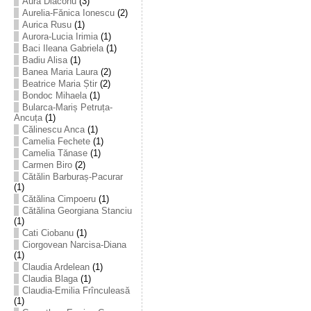
Aura Diaconu
(3)
Aurelia-Fănica Ionescu
(2)
Aurica Rusu
(1)
Aurora-Lucia Irimia
(1)
Baci Ileana Gabriela
(1)
Badiu Alisa
(1)
Banea Maria Laura
(2)
Beatrice Maria Știr
(2)
Bondoc Mihaela
(1)
Bularca-Mariș Petruța-
Ancuța
(1)
Călinescu Anca
(1)
Camelia Fechete
(1)
Camelia Tănase
(1)
Carmen Biro
(2)
Cătălin Barburaș-Pacurar
(1)
Cătălina Cimpoeru
(1)
Cătălina Georgiana Stanciu
(1)
Cati Ciobanu
(1)
Ciorgovean Narcisa-Diana
(1)
Claudia Ardelean
(1)
Claudia Blaga
(1)
Claudia-Emilia Frînculeasă
(1)