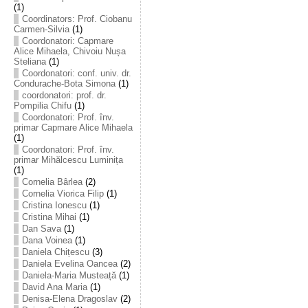
(1)
Coordinators: Prof. Ciobanu
Carmen-Silvia
(1)
Coordonatori: Capmare
Alice Mihaela, Chivoiu Nușa
Steliana
(1)
Coordonatori: conf. univ. dr.
Condurache-Bota Simona
(1)
coordonatori: prof. dr.
Pompilia Chifu
(1)
Coordonatori: Prof. înv.
primar Capmare Alice Mihaela
(1)
Coordonatori: Prof. înv.
primar Mihălcescu Luminița
(1)
Cornelia Bârlea
(2)
Cornelia Viorica Filip
(1)
Cristina Ionescu
(1)
Cristina Mihai
(1)
Dan Sava
(1)
Dana Voinea
(1)
Daniela Chițescu
(3)
Daniela Evelina Oancea
(2)
Daniela-Maria Musteață
(1)
David Ana Maria
(1)
Denisa-Elena Dragoslav
(2)