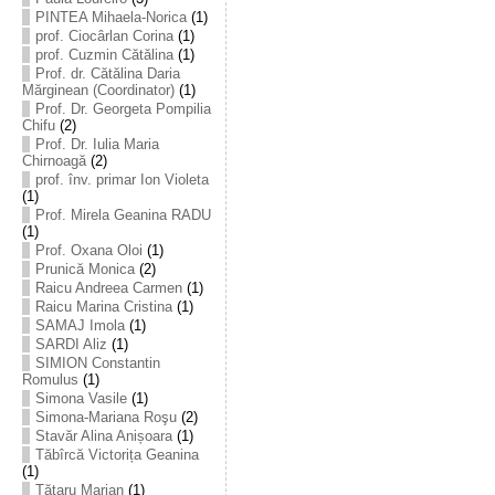
PINTEA Mihaela-Norica
(1)
prof. Ciocârlan Corina
(1)
prof. Cuzmin Cătălina
(1)
Prof. dr. Cătălina Daria
Mărginean (Coordinator)
(1)
Prof. Dr. Georgeta Pompilia
Chifu
(2)
Prof. Dr. Iulia Maria
Chirnoagă
(2)
prof. înv. primar Ion Violeta
(1)
Prof. Mirela Geanina RADU
(1)
Prof. Oxana Oloi
(1)
Prunică Monica
(2)
Raicu Andreea Carmen
(1)
Raicu Marina Cristina
(1)
SAMAJ Imola
(1)
SARDI Aliz
(1)
SIMION Constantin
Romulus
(1)
Simona Vasile
(1)
Simona-Mariana Roşu
(2)
Stavăr Alina Anișoara
(1)
Tăbîrcă Victorița Geanina
(1)
Tătaru Marian
(1)