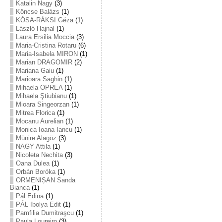
Katalin Nagy
(3)
Köncse Balázs
(1)
KÓSA-RÁKSI Géza
(1)
László Hajnal
(1)
Laura Ersilia Moccia
(3)
Maria-Cristina Rotaru
(6)
Maria-Isabela MIRON
(1)
Marian DRAGOMIR
(2)
Mariana Gaiu
(1)
Marioara Saghin
(1)
Mihaela OPREA
(1)
Mihaela Ştiubianu
(1)
Mioara Singeorzan
(1)
Mitrea Florica
(1)
Mocanu Aurelian
(1)
Monica Ioana Iancu
(1)
Münire Alagöz
(3)
NAGY Attila
(1)
Nicoleta Nechita
(3)
Oana Dulea
(1)
Orbán Boróka
(1)
ORMENIȘAN Sanda
Bianca
(1)
Pál Edina
(1)
PÁL Ibolya Edit
(1)
Pamfilia Dumitraşcu
(1)
Paula Loureiro
(3)