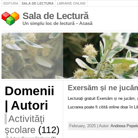
EDITURA
SALA DE LECTURA
LIBRARIE ONLINE
Sala de Lectură
Un simplu loc de lectură – Acasă
Domenii
Exersăm și ne jucă
Lecturați gratuit Exersăm și ne jucăm,
| Autori
Lucrarea poate fi citită online doar în Libr
Activităţi
February, 2025 | Autor:
Andreea Pepel
şcolare
(112)