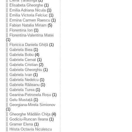
Elena Țarălungă
(2)
Elisabeta Gheorghe
(1)
Emilia Adriana Nicula
(1)
Emilia Victoria Felciuc
(1)
Ermina Carmen Raescu
(1)
Fabian Natalia Miriam
(5)
Florentina Ion
(1)
Florentina-Valentina Matei
(1)
Floricica Daniela Ghiță
(1)
Gabriela Biea
(1)
Gabriela Bobu
(4)
Gabriela Cernat
(1)
Gabriela Cristian
(2)
Gabriela Gheorghiu
(1)
Gabriela Ivan
(1)
Gabriela Nedelcu
(1)
Gabriela Răileanu
(1)
Gabriela Turea
(1)
Geanina-Petronela Roșu
(1)
Gelu Mustață
(1)
Georgiana-Mirela Simionov
(1)
Gheorghe Mădălin Chiţa
(4)
Godiciu-Runcan Ileana
(1)
Gramer Elena
(1)
Hrista Octavia Niculescu