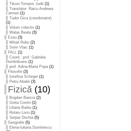
Tikosi-Tompos Judit
(1)
Translator: Raicu Andreea
Carmen
(1)
Tudor Gica (coordonator)
(1)
Volum colectiv
(1)
Walas Beata
(3)
Eseu
(3)
Mihail Robu
(2)
Sorin Vlaic
(1)
FALL
(1)
Coord.: prof. Gabriela
Dumbrăvanu
(1)
prof. Adina-Maria Popa
(1)
Filosofie
(3)
Iosefina Schirger
(1)
Petru Ababii
(3)
Fizică
(10)
Bogdan Bancia
(2)
Greta Costin
(1)
Liliana Barbu
(1)
Rotaru Liviu
(1)
Serpar Dochia
(5)
Geografie
(5)
Elena-Iuliana Dumitrescu