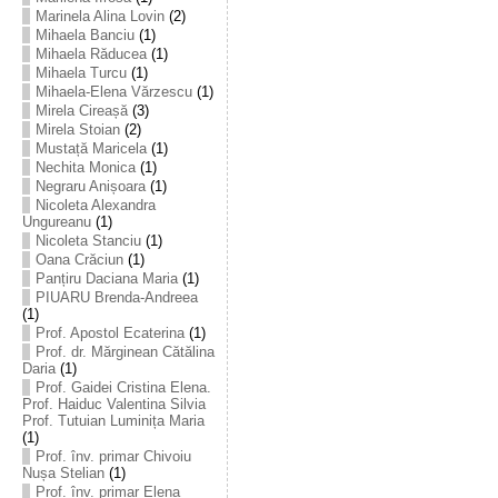
Marinela Alina Lovin
(2)
Mihaela Banciu
(1)
Mihaela Răducea
(1)
Mihaela Turcu
(1)
Mihaela-Elena Vărzescu
(1)
Mirela Cireașă
(3)
Mirela Stoian
(2)
Mustață Maricela
(1)
Nechita Monica
(1)
Negraru Anișoara
(1)
Nicoleta Alexandra
Ungureanu
(1)
Nicoleta Stanciu
(1)
Oana Crăciun
(1)
Panțiru Daciana Maria
(1)
PIUARU Brenda-Andreea
(1)
Prof. Apostol Ecaterina
(1)
Prof. dr. Mărginean Cătălina
Daria
(1)
Prof. Gaidei Cristina Elena.
Prof. Haiduc Valentina Silvia
Prof. Tutuian Luminița Maria
(1)
Prof. înv. primar Chivoiu
Nușa Stelian
(1)
Prof. înv. primar Elena