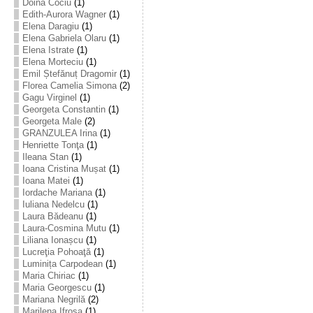
Doina Cociu
(1)
Edith-Aurora Wagner
(1)
Elena Daragiu
(1)
Elena Gabriela Olaru
(1)
Elena Istrate
(1)
Elena Morteciu
(1)
Emil Ștefănuț Dragomir
(1)
Florea Camelia Simona
(2)
Gagu Virginel
(1)
Georgeta Constantin
(1)
Georgeta Male
(2)
GRANZULEA Irina
(1)
Henriette Tonţa
(1)
Ileana Stan
(1)
Ioana Cristina Mușat
(1)
Ioana Matei
(1)
Iordache Mariana
(1)
Iuliana Nedelcu
(1)
Laura Bădeanu
(1)
Laura-Cosmina Mutu
(1)
Liliana Ionașcu
(1)
Lucreţia Pohoaţă
(1)
Luminița Carpodean
(1)
Maria Chiriac
(1)
Maria Georgescu
(1)
Mariana Negrilă
(2)
Marilena Ifrosa
(1)