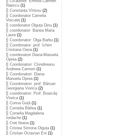
Co-author: Ermina Carmen
Raescu
(1)
Constanța Vîrtosu
(2)
Coordonator Camelia
Voiculeț
(1)
coordonator Olguța Dinu
(1)
coordonator: Banea Maria
Laura
(1)
Coordonator: Olga Barbu
(1)
Coordonator: prof. Ichim
Cristiana Oana
(1)
coordonatori Diana-Manuela
Oprea
(2)
Coordonatori: Clondireanu
Andreea Carmen
(1)
Coordonatori: Diana-
Manuela Oprea
(1)
Coordonatori: prof. Bârsan
Georgiana Viorica
(2)
coordonatori: Prof. Boarcăș
Viorica
(1)
Corina Guță
(1)
Cornelia Bârlea
(1)
Cornelia Magdalena
Iordache
(1)
Creț Ileana
(1)
Cristea Simona Olguța
(1)
Cristian Octavian Eni
(1)