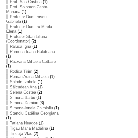
Prof. Sas Cristina
(1)
Prof. Solomon Centa-
Mariana
(1)
Profesor Dumitrașcu
Gabriela
(1)
Profesor Dumitru Mirela-
Elena
(1)
Profesor Stan Liliana
(Coordonator)
(2)
Raluca Igna
(1)
Ramona-Ioana Buleteanu
(1)
Răzvana Mihaela Cotfase
(1)
Rodica Tirim
(2)
Roman Adina Mihaela
(1)
Salade Izabela
(1)
Sălcudean Ana
(1)
Selena Costea
(2)
Simona Barbu
(1)
Simona Damian
(3)
Simona-Ionela Chimișliu
(1)
Stanciu Cătălina Georgiana
(1)
Tatiana Neagoe
(1)
Țigău Maria Mădălina
(1)
Tincuța Vlad
(2)