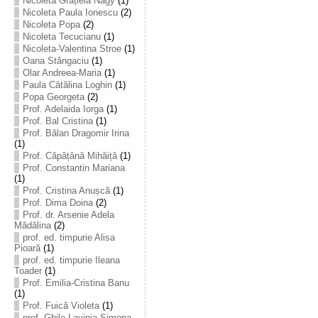
Nicoleta Grațiela Nagy
(1)
Nicoleta Paula Ionescu
(2)
Nicoleta Popa
(2)
Nicoleta Tecucianu
(1)
Nicoleta-Valentina Stroe
(1)
Oana Stângaciu
(1)
Olar Andreea-Maria
(1)
Paula Cătălina Loghin
(1)
Popa Georgeta
(2)
Prof. Adelaida Iorga
(1)
Prof. Bal Cristina
(1)
Prof. Bălan Dragomir Irina
(1)
Prof. Căpățână Mihăiță
(1)
Prof. Constantin Mariana
(1)
Prof. Cristina Anușcă
(1)
Prof. Dima Doina
(2)
Prof. dr. Arsenie Adela
Mădălina
(2)
prof. ed. timpurie Alisa
Pioară
(1)
prof. ed. timpurie Ileana
Toader
(1)
Prof. Emilia-Cristina Banu
(1)
Prof. Fuică Violeta
(1)
prof. Ghile Lavinia-Simona