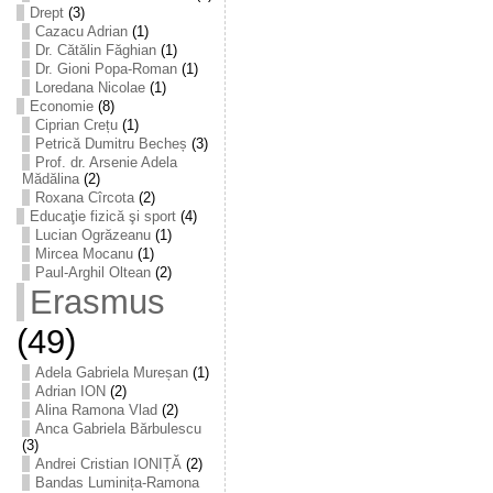
Drept
(3)
Cazacu Adrian
(1)
Dr. Cătălin Făghian
(1)
Dr. Gioni Popa-Roman
(1)
Loredana Nicolae
(1)
Economie
(8)
Ciprian Crețu
(1)
Petrică Dumitru Becheș
(3)
Prof. dr. Arsenie Adela
Mădălina
(2)
Roxana Cîrcota
(2)
Educaţie fizică şi sport
(4)
Lucian Ogrăzeanu
(1)
Mircea Mocanu
(1)
Paul-Arghil Oltean
(2)
Erasmus
(49)
Adela Gabriela Mureșan
(1)
Adrian ION
(2)
Alina Ramona Vlad
(2)
Anca Gabriela Bărbulescu
(3)
Andrei Cristian IONIȚĂ
(2)
Bandas Luminița-Ramona