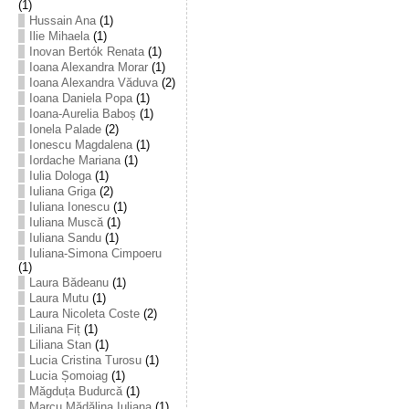
(1)
Hussain Ana
(1)
Ilie Mihaela
(1)
Inovan Bertók Renata
(1)
Ioana Alexandra Morar
(1)
Ioana Alexandra Văduva
(2)
Ioana Daniela Popa
(1)
Ioana-Aurelia Baboș
(1)
Ionela Palade
(2)
Ionescu Magdalena
(1)
Iordache Mariana
(1)
Iulia Dologa
(1)
Iuliana Griga
(2)
Iuliana Ionescu
(1)
Iuliana Muscă
(1)
Iuliana Sandu
(1)
Iuliana-Simona Cimpoeru
(1)
Laura Bădeanu
(1)
Laura Mutu
(1)
Laura Nicoleta Coste
(2)
Liliana Fiț
(1)
Liliana Stan
(1)
Lucia Cristina Turosu
(1)
Lucia Șomoiag
(1)
Măgduța Budurcă
(1)
Marcu Mădălina Iuliana
(1)