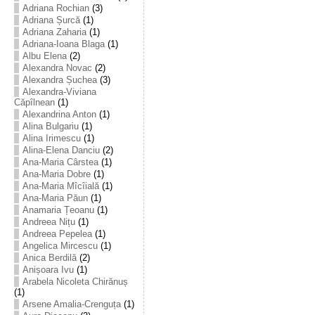
Adriana Rochian
(3)
Adriana Șurcă
(1)
Adriana Zaharia
(1)
Adriana-Ioana Blaga
(1)
Albu Elena
(2)
Alexandra Novac
(2)
Alexandra Șuchea
(3)
Alexandra-Viviana
Căpîlnean
(1)
Alexandrina Anton
(1)
Alina Bulgariu
(1)
Alina Irimescu
(1)
Alina-Elena Danciu
(2)
Ana-Maria Cârstea
(1)
Ana-Maria Dobre
(1)
Ana-Maria Mîcîială
(1)
Ana-Maria Păun
(1)
Anamaria Țeoanu
(1)
Andreea Nițu
(1)
Andreea Pepelea
(1)
Angelica Mircescu
(1)
Anica Berdilă
(2)
Anișoara Ivu
(1)
Arabela Nicoleta Chirănuș
(1)
Arsene Amalia-Crenguța
(1)