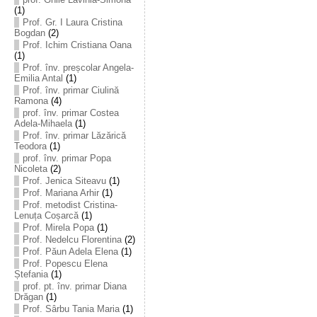
(1)
Prof. Gr. I Laura Cristina
Bogdan
(2)
Prof. Ichim Cristiana Oana
(1)
Prof. înv. preșcolar Angela-
Emilia Antal
(1)
Prof. înv. primar Ciulină
Ramona
(4)
prof. înv. primar Costea
Adela-Mihaela
(1)
Prof. înv. primar Lăzărică
Teodora
(1)
prof. înv. primar Popa
Nicoleta
(2)
Prof. Jenica Siteavu
(1)
Prof. Mariana Arhir
(1)
Prof. metodist Cristina-
Lenuța Coșarcă
(1)
Prof. Mirela Popa
(1)
Prof. Nedelcu Florentina
(2)
Prof. Păun Adela Elena
(1)
Prof. Popescu Elena
Ștefania
(1)
prof. pt. înv. primar Diana
Drăgan
(1)
Prof. Sârbu Tania Maria
(1)