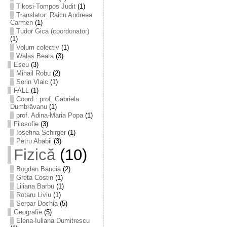
Tikosi-Tompos Judit
(1)
Translator: Raicu Andreea
Carmen
(1)
Tudor Gica (coordonator)
(1)
Volum colectiv
(1)
Walas Beata
(3)
Eseu
(3)
Mihail Robu
(2)
Sorin Vlaic
(1)
FALL
(1)
Coord.: prof. Gabriela
Dumbrăvanu
(1)
prof. Adina-Maria Popa
(1)
Filosofie
(3)
Iosefina Schirger
(1)
Petru Ababii
(3)
Fizică
(10)
Bogdan Bancia
(2)
Greta Costin
(1)
Liliana Barbu
(1)
Rotaru Liviu
(1)
Serpar Dochia
(5)
Geografie
(5)
Elena-Iuliana Dumitrescu