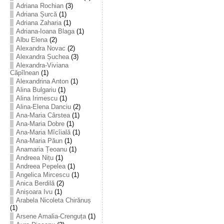
Adriana Rochian
(3)
Adriana Șurcă
(1)
Adriana Zaharia
(1)
Adriana-Ioana Blaga
(1)
Albu Elena
(2)
Alexandra Novac
(2)
Alexandra Șuchea
(3)
Alexandra-Viviana
Căpîlnean
(1)
Alexandrina Anton
(1)
Alina Bulgariu
(1)
Alina Irimescu
(1)
Alina-Elena Danciu
(2)
Ana-Maria Cârstea
(1)
Ana-Maria Dobre
(1)
Ana-Maria Mîcîială
(1)
Ana-Maria Păun
(1)
Anamaria Țeoanu
(1)
Andreea Nițu
(1)
Andreea Pepelea
(1)
Angelica Mircescu
(1)
Anica Berdilă
(2)
Anișoara Ivu
(1)
Arabela Nicoleta Chirănuș
(1)
Arsene Amalia-Crenguța
(1)