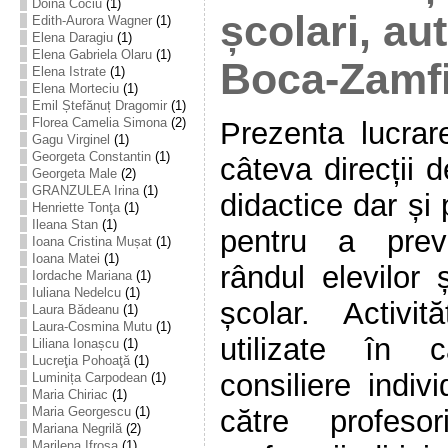
Doina Cociu
(1)
școlari, au
Edith-Aurora Wagner
(1)
Elena Daragiu
(1)
Elena Gabriela Olaru
(1)
Boca-Zamfi
Elena Istrate
(1)
Elena Morteciu
(1)
Emil Ștefănuț Dragomir
(1)
Florea Camelia Simona
(2)
Prezenta lucrar
Gagu Virginel
(1)
Georgeta Constantin
(1)
câteva direcții 
Georgeta Male
(2)
GRANZULEA Irina
(1)
didactice dar și 
Henriette Tonţa
(1)
Ileana Stan
(1)
pentru a prev
Ioana Cristina Mușat
(1)
Ioana Matei
(1)
rândul elevilor
Iordache Mariana
(1)
Iuliana Nedelcu
(1)
școlar. Activi
Laura Bădeanu
(1)
Laura-Cosmina Mutu
(1)
utilizate în 
Liliana Ionașcu
(1)
Lucreţia Pohoaţă
(1)
consiliere indi
Luminița Carpodean
(1)
Maria Chiriac
(1)
Maria Georgescu
(1)
către profesori
Mariana Negrilă
(2)
Marilena Ifrosa
(1)