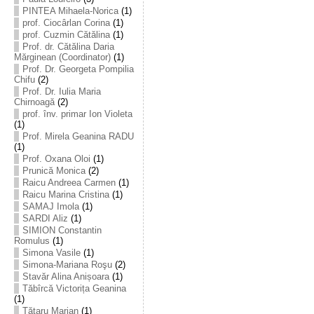
PINTEA Mihaela-Norica
(1)
prof. Ciocârlan Corina
(1)
prof. Cuzmin Cătălina
(1)
Prof. dr. Cătălina Daria
Mărginean (Coordinator)
(1)
Prof. Dr. Georgeta Pompilia
Chifu
(2)
Prof. Dr. Iulia Maria
Chirnoagă
(2)
prof. înv. primar Ion Violeta
(1)
Prof. Mirela Geanina RADU
(1)
Prof. Oxana Oloi
(1)
Prunică Monica
(2)
Raicu Andreea Carmen
(1)
Raicu Marina Cristina
(1)
SAMAJ Imola
(1)
SARDI Aliz
(1)
SIMION Constantin
Romulus
(1)
Simona Vasile
(1)
Simona-Mariana Roşu
(2)
Stavăr Alina Anișoara
(1)
Tăbîrcă Victorița Geanina
(1)
Tătaru Marian
(1)