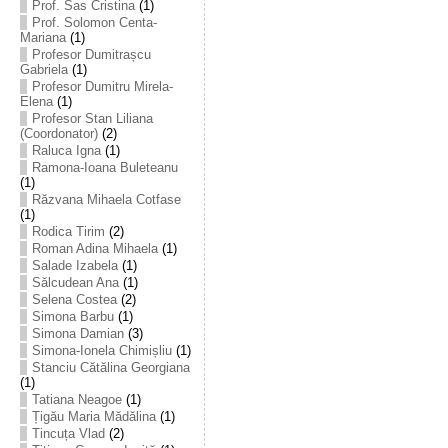
Prof. Sas Cristina
(1)
Prof. Solomon Centa-
Mariana
(1)
Profesor Dumitrașcu
Gabriela
(1)
Profesor Dumitru Mirela-
Elena
(1)
Profesor Stan Liliana
(Coordonator)
(2)
Raluca Igna
(1)
Ramona-Ioana Buleteanu
(1)
Răzvana Mihaela Cotfase
(1)
Rodica Tirim
(2)
Roman Adina Mihaela
(1)
Salade Izabela
(1)
Sălcudean Ana
(1)
Selena Costea
(2)
Simona Barbu
(1)
Simona Damian
(3)
Simona-Ionela Chimișliu
(1)
Stanciu Cătălina Georgiana
(1)
Tatiana Neagoe
(1)
Țigău Maria Mădălina
(1)
Tincuța Vlad
(2)