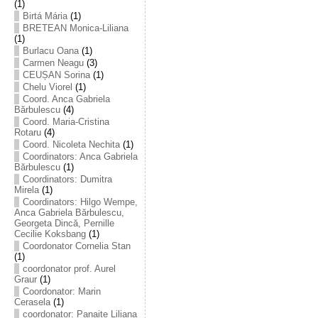
(1)
Birtá Mária
(1)
BRETEAN Monica-Liliana
(1)
Burlacu Oana
(1)
Carmen Neagu
(3)
CEUȘAN Sorina
(1)
Chelu Viorel
(1)
Coord. Anca Gabriela
Bărbulescu
(4)
Coord. Maria-Cristina
Rotaru
(4)
Coord. Nicoleta Nechita
(1)
Coordinators: Anca Gabriela
Bărbulescu
(1)
Coordinators: Dumitra
Mirela
(1)
Coordinators: Hilgo Wempe,
Anca Gabriela Bărbulescu,
Georgeta Dincă, Pernille
Cecilie Koksbang
(1)
Coordonator Cornelia Stan
(1)
coordonator prof. Aurel
Graur
(1)
Coordonator: Marin
Cerasela
(1)
coordonator: Panaite Liliana