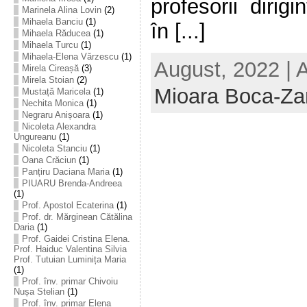
profesorii dirigin
Marinela Alina Lovin
(2)
Mihaela Banciu
(1)
în [...]
Mihaela Răducea
(1)
Mihaela Turcu
(1)
Mihaela-Elena Vărzescu
(1)
August, 2022 | 
Mirela Cireașă
(3)
Mirela Stoian
(2)
Mioara Boca-Za
Mustață Maricela
(1)
Nechita Monica
(1)
Negraru Anișoara
(1)
Nicoleta Alexandra
Ungureanu
(1)
Nicoleta Stanciu
(1)
Oana Crăciun
(1)
Panțiru Daciana Maria
(1)
PIUARU Brenda-Andreea
(1)
Prof. Apostol Ecaterina
(1)
Prof. dr. Mărginean Cătălina
Daria
(1)
Prof. Gaidei Cristina Elena.
Prof. Haiduc Valentina Silvia
Prof. Tutuian Luminița Maria
(1)
Prof. înv. primar Chivoiu
Nușa Stelian
(1)
Prof. înv. primar Elena