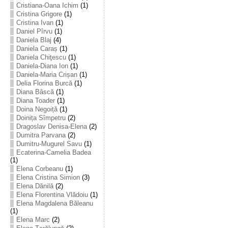
Cristiana-Oana Ichim
(1)
Cristina Grigore
(1)
Cristina Ivan
(1)
Daniel Pîrvu
(1)
Daniela Blaj
(4)
Daniela Caraș
(1)
Daniela Chiţescu
(1)
Daniela-Diana Ion
(1)
Daniela-Maria Crișan
(1)
Delia Florina Burcă
(1)
Diana Bâscă
(1)
Diana Toader
(1)
Doina Negoiță
(1)
Doinița Sîmpetru
(2)
Dragoslav Denisa-Elena
(2)
Dumitra Parvana
(2)
Dumitru-Mugurel Savu
(1)
Ecaterina-Camelia Badea
(1)
Elena Corbeanu
(1)
Elena Cristina Simion
(3)
Elena Dănilă
(2)
Elena Florentina Vlădoiu
(1)
Elena Magdalena Băleanu
(1)
Elena Marc
(2)