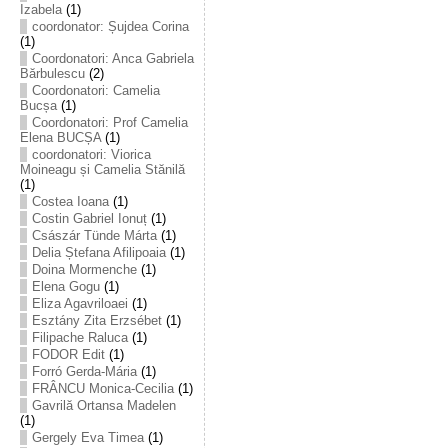
Izabela
(1)
coordonator: Șujdea Corina
(1)
Coordonatori: Anca Gabriela
Bărbulescu
(2)
Coordonatori: Camelia
Bucșa
(1)
Coordonatori: Prof Camelia
Elena BUCȘA
(1)
coordonatori: Viorica
Moineagu și Camelia Stănilă
(1)
Costea Ioana
(1)
Costin Gabriel Ionuț
(1)
Császár Tünde Márta
(1)
Delia Ștefana Afilipoaia
(1)
Doina Mormenche
(1)
Elena Gogu
(1)
Eliza Agavriloaei
(1)
Esztány Zita Erzsébet
(1)
Filipache Raluca
(1)
FODOR Edit
(1)
Forró Gerda-Mária
(1)
FRÂNCU Monica-Cecilia
(1)
Gavrilă Ortansa Madelen
(1)
Gergely Eva Timea
(1)