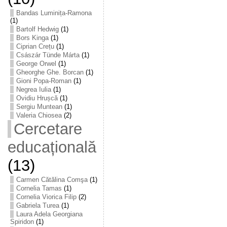
Bandas Luminița-Ramona
(1)
Bartolf Hedwig
(1)
Bors Kinga
(1)
Ciprian Crețu
(1)
Császár Tünde Márta
(1)
George Orwel
(1)
Gheorghe Ghe. Borcan
(1)
Gioni Popa-Roman
(1)
Negrea Iulia
(1)
Ovidiu Hrușcă
(1)
Sergiu Muntean
(1)
Valeria Chiosea
(2)
Cercetare
educațională
(13)
Carmen Cătălina Comşa
(1)
Cornelia Tamas
(1)
Cornelia Viorica Filip
(2)
Gabriela Turea
(1)
Laura Adela Georgiana
Spiridon
(1)