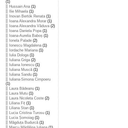
(1)
Hussain Ana
(1)
Ilie Mihaela
(1)
Inovan Bertók Renata
(1)
Ioana Alexandra Morar
(1)
Ioana Alexandra Văduva
(2)
Ioana Daniela Popa
(1)
Ioana-Aurelia Baboș
(1)
Ionela Palade
(2)
Ionescu Magdalena
(1)
Iordache Mariana
(1)
Iulia Dologa
(1)
Iuliana Griga
(2)
Iuliana Ionescu
(1)
Iuliana Muscă
(1)
Iuliana Sandu
(1)
Iuliana-Simona Cimpoeru
(1)
Laura Bădeanu
(1)
Laura Mutu
(1)
Laura Nicoleta Coste
(2)
Liliana Fiț
(1)
Liliana Stan
(1)
Lucia Cristina Turosu
(1)
Lucia Șomoiag
(1)
Măgduța Budurcă
(1)
Marcu Mădălina Iuliana
(1)