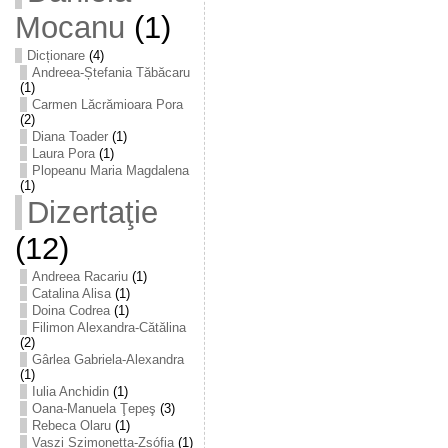
Mocanu
(1)
Dicționare
(4)
Andreea-Ștefania Tăbăcaru
(1)
Carmen Lăcrămioara Pora
(2)
Diana Toader
(1)
Laura Pora
(1)
Plopeanu Maria Magdalena
(1)
Dizertaţie
(12)
Andreea Racariu
(1)
Catalina Alisa
(1)
Doina Codrea
(1)
Filimon Alexandra-Cătălina
(2)
Gârlea Gabriela-Alexandra
(1)
Iulia Anchidin
(1)
Oana-Manuela Ţepeş
(3)
Rebeca Olaru
(1)
Vaszi Szimonetta-Zsófia
(1)