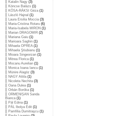
Katalin Nagy
(3)
Köncse Balázs
(1)
KÓSA-RÁKSI Géza
(1)
László Hajnal
(1)
Laura Ersilia Moccia
(3)
Maria-Cristina Rotaru
(6)
Maria-Isabela MIRON
(1)
Marian DRAGOMIR
(2)
Mariana Gaiu
(1)
Marioara Saghin
(1)
Mihaela OPREA
(1)
Mihaela Ştiubianu
(1)
Mioara Singeorzan
(1)
Mitrea Florica
(1)
Mocanu Aurelian
(1)
Monica Ioana Iancu
(1)
Münire Alagöz
(3)
NAGY Attila
(1)
Nicoleta Nechita
(3)
Oana Dulea
(1)
Orbán Boróka
(1)
ORMENIȘAN Sanda
Bianca
(1)
Pál Edina
(1)
PÁL Ibolya Edit
(1)
Pamfilia Dumitraşcu
(1)
Paula Loureiro
(3)