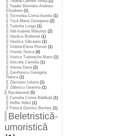
Titiana-Carmen Ioniță
(1)
Toader Berindeu Andreia
Elisabeta
(1)
Tocmelea Corina Aurelia
(1)
Tucă Maria Georgiana
(2)
Tudorița Lungu
(1)
Vali-Isabela Mărunțiș
(2)
Vasilica Brebenel
(1)
Vasilica Sălceanu
(1)
Violeta-Elena Roman
(1)
Viorela Stoica
(4)
Viorica Tudorache-Marin
(1)
Voiculeț Camelia
(1)
Voinea Dana
(2)
Zamfirescu Georgeta
Raluca
(1)
Zăvoianu Iuliana
(1)
Zlătescu Geanina
(1)
Bacalaureat
(5)
Camelia Corina Bădăuţă
(1)
Hoffer Ildikó
(1)
Petrică Dumitru Becheș
(1)
Beletristică-
umoristică