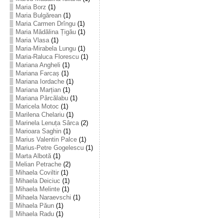
Maria Borz
(1)
Maria Bulgărean
(1)
Maria Carmen Drîngu
(1)
Maria Mădălina Țigău
(1)
Maria Vlasa
(1)
Maria-Mirabela Lungu
(1)
Maria-Raluca Florescu
(1)
Mariana Angheli
(1)
Mariana Farcaș
(1)
Mariana Iordache
(1)
Mariana Marțian
(1)
Mariana Pârcălabu
(1)
Maricela Motoc
(1)
Marilena Chelariu
(1)
Marinela Lenuța Sârca
(2)
Marioara Saghin
(1)
Marius Valentin Palce
(1)
Marius-Petre Gogelescu
(1)
Marta Albotă
(1)
Melian Petrache
(2)
Mihaela Coviltir
(1)
Mihaela Deiciuc
(1)
Mihaela Melinte
(1)
Mihaela Naraevschi
(1)
Mihaela Păun
(1)
Mihaela Radu
(1)