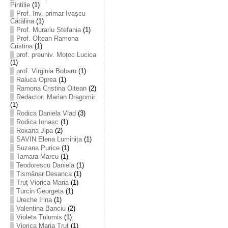
Pintilie
(1)
Prof. înv. primar Ivașcu
Cătălina
(1)
Prof. Murariu Ștefania
(1)
Prof. Oltean Ramona
Cristina
(1)
prof. preuniv. Moțoc Lucica
(1)
prof. Virginia Bobaru
(1)
Raluca Oprea
(1)
Ramona Cristina Oltean
(2)
Redactor: Marian Dragomir
(1)
Rodica Daniela Vlad
(3)
Rodica Ionașc
(1)
Roxana Jipa
(2)
SAVIN Elena Luminița
(1)
Suzana Purice
(1)
Tamara Marcu
(1)
Teodorescu Daniela
(1)
Tismănar Desanca
(1)
Truț Viorica Maria
(1)
Turcin Georgeta
(1)
Ureche Irina
(1)
Valentina Banciu
(2)
Violeta Tulumis
(1)
Viorica Maria Truț
(1)