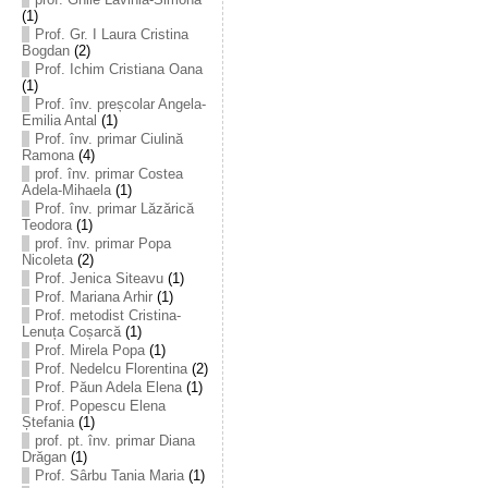
(1)
Prof. Gr. I Laura Cristina
Bogdan
(2)
Prof. Ichim Cristiana Oana
(1)
Prof. înv. preșcolar Angela-
Emilia Antal
(1)
Prof. înv. primar Ciulină
Ramona
(4)
prof. înv. primar Costea
Adela-Mihaela
(1)
Prof. înv. primar Lăzărică
Teodora
(1)
prof. înv. primar Popa
Nicoleta
(2)
Prof. Jenica Siteavu
(1)
Prof. Mariana Arhir
(1)
Prof. metodist Cristina-
Lenuța Coșarcă
(1)
Prof. Mirela Popa
(1)
Prof. Nedelcu Florentina
(2)
Prof. Păun Adela Elena
(1)
Prof. Popescu Elena
Ștefania
(1)
prof. pt. înv. primar Diana
Drăgan
(1)
Prof. Sârbu Tania Maria
(1)