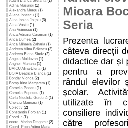
Adam Bianca Ștefania
(1)
Adina Mușunoi
(1)
Mioara Boc
Alexandra Murgu
(1)
Aliana Ionescu
(1)
Alina Ionica Joițoiu
(3)
Seria
Alina Vasile
(1)
Ana Voinescu
(1)
Anca Adriana Caraman
(1)
Prezenta lucrar
Anca Dumea
(2)
Anca Mihaela Zaharia
(1)
câteva direcții 
Andreea Alina Brăescu
(2)
Andreea Elena Simiz
(2)
didactice dar și 
Angela Moldovan
(1)
Angheli Mariana
(1)
BAICU Alina-Elena
(1)
pentru a prev
BOIA Beatrice Bianca
(1)
Bondar Viorica
(2)
rândul elevilor
Boroş Irina Margareta
(1)
Camelia Podaru
(1)
școlar. Activi
Camelia Popescu
(1)
Carla Nicoleta Gordună
(1)
utilizate în 
Cherciu Marioara
(1)
Colectiv
(2)
consiliere indi
Constantin Porojan
(1)
Coord. :
(1)
către profesori
coord. Marian Dragomir
(2)
Coord. Popa Adina-Maria