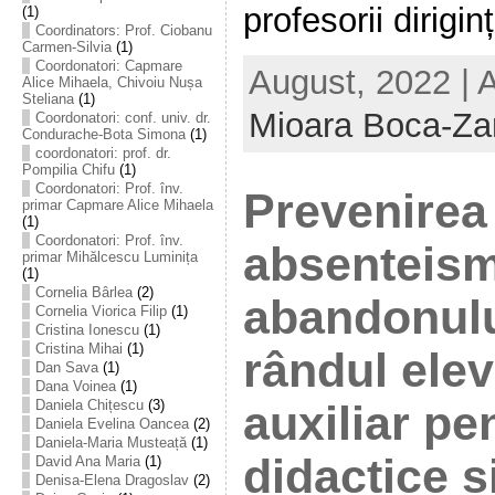
profesorii diriginți
(1)
Coordinators: Prof. Ciobanu
Carmen-Silvia
(1)
Coordonatori: Capmare
August, 2022 | 
Alice Mihaela, Chivoiu Nușa
Steliana
(1)
Mioara Boca-Za
Coordonatori: conf. univ. dr.
Condurache-Bota Simona
(1)
coordonatori: prof. dr.
Pompilia Chifu
(1)
Coordonatori: Prof. înv.
Prevenirea
primar Capmare Alice Mihaela
(1)
Coordonatori: Prof. înv.
absenteism
primar Mihălcescu Luminița
(1)
Cornelia Bârlea
(2)
abandonulu
Cornelia Viorica Filip
(1)
Cristina Ionescu
(1)
Cristina Mihai
(1)
rândul elev
Dan Sava
(1)
Dana Voinea
(1)
Daniela Chițescu
(3)
auxiliar pe
Daniela Evelina Oancea
(2)
Daniela-Maria Musteață
(1)
didactice și
David Ana Maria
(1)
Denisa-Elena Dragoslav
(2)