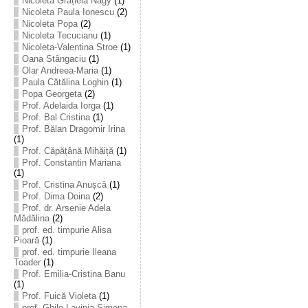
Nicoleta Grațiela Nagy
(1)
Nicoleta Paula Ionescu
(2)
Nicoleta Popa
(2)
Nicoleta Tecucianu
(1)
Nicoleta-Valentina Stroe
(1)
Oana Stângaciu
(1)
Olar Andreea-Maria
(1)
Paula Cătălina Loghin
(1)
Popa Georgeta
(2)
Prof. Adelaida Iorga
(1)
Prof. Bal Cristina
(1)
Prof. Bălan Dragomir Irina
(1)
Prof. Căpățână Mihăiță
(1)
Prof. Constantin Mariana
(1)
Prof. Cristina Anușcă
(1)
Prof. Dima Doina
(2)
Prof. dr. Arsenie Adela
Mădălina
(2)
prof. ed. timpurie Alisa
Pioară
(1)
prof. ed. timpurie Ileana
Toader
(1)
Prof. Emilia-Cristina Banu
(1)
Prof. Fuică Violeta
(1)
prof. Ghile Lavinia-Simona