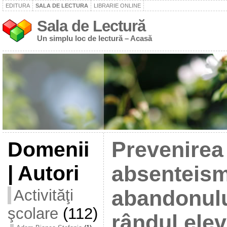
EDITURA
SALA DE LECTURA
LIBRARIE ONLINE
Sala de Lectură
Un simplu loc de lectură – Acasă
Domenii
Prevenirea
| Autori
absenteism
Activităţi
abandonulu
şcolare
(112)
rândul elevi