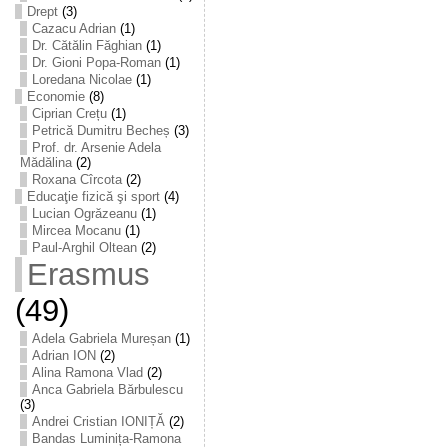
Drept
(3)
Cazacu Adrian
(1)
Dr. Cătălin Făghian
(1)
Dr. Gioni Popa-Roman
(1)
Loredana Nicolae
(1)
Economie
(8)
Ciprian Crețu
(1)
Petrică Dumitru Becheș
(3)
Prof. dr. Arsenie Adela
Mădălina
(2)
Roxana Cîrcota
(2)
Educaţie fizică şi sport
(4)
Lucian Ogrăzeanu
(1)
Mircea Mocanu
(1)
Paul-Arghil Oltean
(2)
Erasmus
(49)
Adela Gabriela Mureșan
(1)
Adrian ION
(2)
Alina Ramona Vlad
(2)
Anca Gabriela Bărbulescu
(3)
Andrei Cristian IONIȚĂ
(2)
Bandas Luminița-Ramona