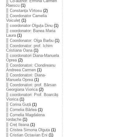
Co-author: Ermina Carmen
Raescu
(1)
Constanța Vîrtosu
(2)
Coordonator Camelia
Voiculeț
(1)
coordonator Olguța Dinu
(1)
coordonator: Banea Maria
Laura
(1)
Coordonator: Olga Barbu
(1)
Coordonator: prof. Ichim
Cristiana Oana
(1)
coordonatori Diana-Manuela
Oprea
(2)
Coordonatori: Clondireanu
Andreea Carmen
(1)
Coordonatori: Diana-
Manuela Oprea
(1)
Coordonatori: prof. Bârsan
Georgiana Viorica
(2)
coordonatori: Prof. Boarcăș
Viorica
(1)
Corina Guță
(1)
Cornelia Bârlea
(1)
Cornelia Magdalena
Iordache
(1)
Creț Ileana
(1)
Cristea Simona Olguța
(1)
Cristian Octavian Eni
(1)