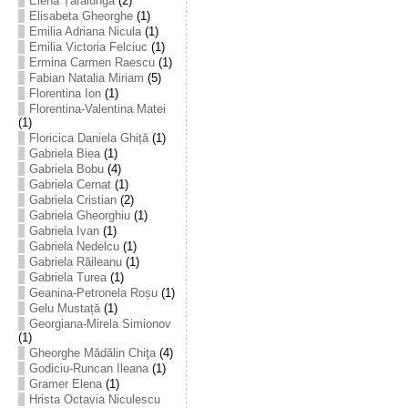
Elena Țarălungă
(2)
Elisabeta Gheorghe
(1)
Emilia Adriana Nicula
(1)
Emilia Victoria Felciuc
(1)
Ermina Carmen Raescu
(1)
Fabian Natalia Miriam
(5)
Florentina Ion
(1)
Florentina-Valentina Matei
(1)
Floricica Daniela Ghiță
(1)
Gabriela Biea
(1)
Gabriela Bobu
(4)
Gabriela Cernat
(1)
Gabriela Cristian
(2)
Gabriela Gheorghiu
(1)
Gabriela Ivan
(1)
Gabriela Nedelcu
(1)
Gabriela Răileanu
(1)
Gabriela Turea
(1)
Geanina-Petronela Roșu
(1)
Gelu Mustață
(1)
Georgiana-Mirela Simionov
(1)
Gheorghe Mădălin Chiţa
(4)
Godiciu-Runcan Ileana
(1)
Gramer Elena
(1)
Hrista Octavia Niculescu