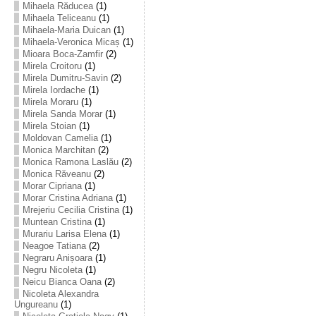
Mihaela Răducea
(1)
Mihaela Teliceanu
(1)
Mihaela-Maria Duican
(1)
Mihaela-Veronica Micaș
(1)
Mioara Boca-Zamfir
(2)
Mirela Croitoru
(1)
Mirela Dumitru-Savin
(2)
Mirela Iordache
(1)
Mirela Moraru
(1)
Mirela Sanda Morar
(1)
Mirela Stoian
(1)
Moldovan Camelia
(1)
Monica Marchitan
(2)
Monica Ramona Laslău
(2)
Monica Răveanu
(2)
Morar Cipriana
(1)
Morar Cristina Adriana
(1)
Mrejeriu Cecilia Cristina
(1)
Muntean Cristina
(1)
Murariu Larisa Elena
(1)
Neagoe Tatiana
(2)
Negraru Anișoara
(1)
Negru Nicoleta
(1)
Neicu Bianca Oana
(2)
Nicoleta Alexandra
Ungureanu
(1)