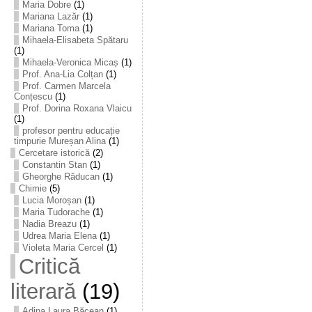
Maria Dobre
(1)
Mariana Lazăr
(1)
Mariana Toma
(1)
Mihaela-Elisabeta Spătaru
(1)
Mihaela-Veronica Micaș
(1)
Prof. Ana-Lia Colțan
(1)
Prof. Carmen Marcela
Conțescu
(1)
Prof. Dorina Roxana Vlaicu
(1)
profesor pentru educație
timpurie Mureșan Alina
(1)
Cercetare istorică
(2)
Constantin Stan
(1)
Gheorghe Răducan
(1)
Chimie
(5)
Lucia Moroșan
(1)
Maria Tudorache
(1)
Nadia Breazu
(1)
Udrea Maria Elena
(1)
Violeta Maria Cercel
(1)
Critică
literară
(19)
Adina Laura Băcean
(1)