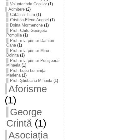
Voluntariada Copiilor
(1)
Admitere
(2)
Cătălina Tirim
(1)
Cristina Elena Anghel
(1)
Doina Mormenche
(1)
Prof. Chifu Georgeta
Pompilia
(1)
Prof. înv. primar Damian
Oana
(1)
Prof. înv. primar Miron
Doinița
(1)
Prof. înv. primar Penișoară
Mihaela
(1)
Prof. Lupu Luminița
Marlena
(1)
Prof. Știubianu Mihaela
(1)
Aforisme
(1)
George
Crintă
(1)
Asociația