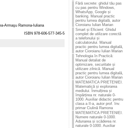
Fără secrete: ghidul tău pas
cu pas pentru Windows,
WhatsApp, Google și
banking. Manual practic
pentru lumea digitală, autor
Cioroianu Iulian Marian
istea-Armaşu Ramona-Iuliana
Smart și Eficient: Ghidul
ISBN 978-606-577-345-5
complet de utilizare corectă
a telefonului și
calculatorului. Manual
practic pentru lumea digitală,
autor Cioroianu Iulian Marian
Tehnologia în Practică:
Manual detaliat de
optimizare, securitate și
utilizare zilnică. Manual
practic pentru lumea digitală,
autor Cioroianu Iulian Marian
MATEMATICA PRIETENIEI.
Matematică și explorarea
mediului. Înmulțirea și
împărțirea nr. naturale 0-
1000. Auxiliar didactic pentru
clasa a II-a, autor prof. înv.
primar Ciulină Ramona
MATEMATICA PRIETENIEI.
Numere naturale 0-1000.
Adunarea și scăderea nr.
naturale 0-1000. Auxiliar