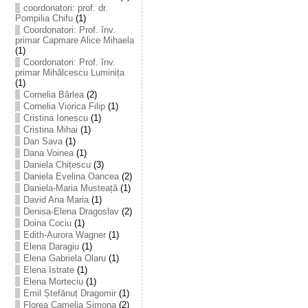
coordonatori: prof. dr.
Pompilia Chifu
(1)
Coordonatori: Prof. înv.
primar Capmare Alice Mihaela
(1)
Coordonatori: Prof. înv.
primar Mihălcescu Luminița
(1)
Cornelia Bârlea
(2)
Cornelia Viorica Filip
(1)
Cristina Ionescu
(1)
Cristina Mihai
(1)
Dan Sava
(1)
Dana Voinea
(1)
Daniela Chițescu
(3)
Daniela Evelina Oancea
(2)
Daniela-Maria Musteață
(1)
David Ana Maria
(1)
Denisa-Elena Dragoslav
(2)
Doina Cociu
(1)
Edith-Aurora Wagner
(1)
Elena Daragiu
(1)
Elena Gabriela Olaru
(1)
Elena Istrate
(1)
Elena Morteciu
(1)
Emil Ștefănuț Dragomir
(1)
Florea Camelia Simona
(2)