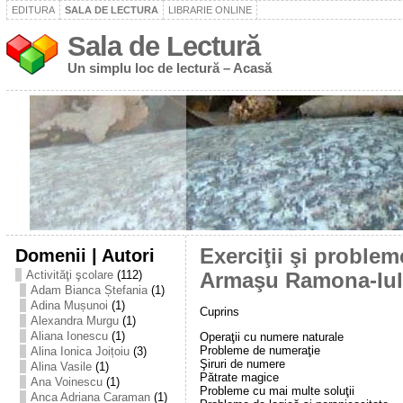
EDITURA
SALA DE LECTURA
LIBRARIE ONLINE
Sala de Lectură
Un simplu loc de lectură – Acasă
Domenii | Autori
Exerciţii şi problem
Activităţi şcolare
(112)
Armaşu Ramona-Iul
Adam Bianca Ștefania
(1)
Adina Mușunoi
(1)
Cuprins
Alexandra Murgu
(1)
Aliana Ionescu
(1)
Operaţii cu numere naturale
Probleme de numeraţie
Alina Ionica Joițoiu
(3)
Şiruri de numere
Alina Vasile
(1)
Pătrate magice
Ana Voinescu
(1)
Probleme cu mai multe soluţii
Anca Adriana Caraman
(1)