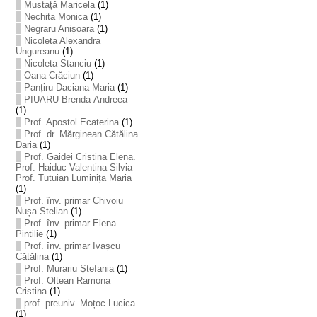
Mustață Maricela
(1)
Nechita Monica
(1)
Negraru Anișoara
(1)
Nicoleta Alexandra
Ungureanu
(1)
Nicoleta Stanciu
(1)
Oana Crăciun
(1)
Panțiru Daciana Maria
(1)
PIUARU Brenda-Andreea
(1)
Prof. Apostol Ecaterina
(1)
Prof. dr. Mărginean Cătălina
Daria
(1)
Prof. Gaidei Cristina Elena.
Prof. Haiduc Valentina Silvia
Prof. Tutuian Luminița Maria
(1)
Prof. înv. primar Chivoiu
Nușa Stelian
(1)
Prof. înv. primar Elena
Pintilie
(1)
Prof. înv. primar Ivașcu
Cătălina
(1)
Prof. Murariu Ștefania
(1)
Prof. Oltean Ramona
Cristina
(1)
prof. preuniv. Moțoc Lucica
(1)