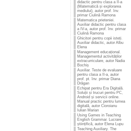
didactic pentru clasa a II-a
(Matematică și explorarea
mediului), autor prof. înv.
primar Ciulină Ramona
Matematica prieteniei.
Auxiliar didactic pentru clasa
a IV-a, autor prof. înv. primar
Ciulină Ramona
Ghicitori pentru copii isteți.
Auxiliar didactic, autor Albu
Elena
Management educațional.
Managementul activităților
extracurriculare, autor Nadia
Bochiș
Auxiliar. Teste de evaluare
pentru clasa a II-a, autor
prof. pt. înv. primar Diana
Drăgan
Echipat pentru Era Digitală.
Soluții și trucuri pentru PC,
Android și servicii online.
Manual practic pentru lumea
digitală, autor Cioroianu
Iulian Marian
Using Games in Teaching
English Grammar. Lucrare
științifică, autor Elena Lupu
Teaching Auxiliary. The