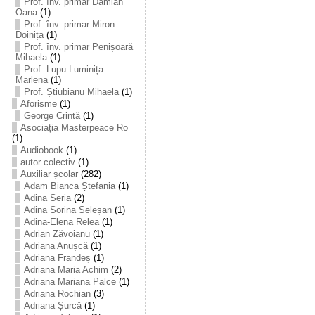
Prof. înv. primar Damian
Oana
(1)
Prof. înv. primar Miron
Doinița
(1)
Prof. înv. primar Penișoară
Mihaela
(1)
Prof. Lupu Luminița
Marlena
(1)
Prof. Știubianu Mihaela
(1)
Aforisme
(1)
George Crintă
(1)
Asociația Masterpeace Ro
(1)
Audiobook
(1)
autor colectiv
(1)
Auxiliar școlar
(282)
Adam Bianca Ștefania
(1)
Adina Seria
(2)
Adina Sorina Seleșan
(1)
Adina-Elena Relea
(1)
Adrian Zăvoianu
(1)
Adriana Anușcă
(1)
Adriana Frandeș
(1)
Adriana Maria Achim
(2)
Adriana Mariana Palce
(1)
Adriana Rochian
(3)
Adriana Șurcă
(1)