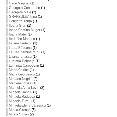
Gagu Virginel
(1)
Georgeta Constantin
(1)
Georgeta Male
(2)
GRANZULEA Irina
(1)
Henriette Tonţa
(1)
Ileana Stan
(1)
Ioana Cristina Mușat
(1)
Ioana Matei
(1)
Iordache Mariana
(1)
Iuliana Nedelcu
(1)
Laura Bădeanu
(1)
Laura-Cosmina Mutu
(1)
Liliana Ionașcu
(1)
Lucreţia Pohoaţă
(1)
Luminița Carpodean
(1)
Maria Chiriac
(1)
Maria Georgescu
(1)
Mariana Negrilă
(2)
Marilena Ifrosa
(1)
Marinela Alina Lovin
(2)
Mihaela Banciu
(1)
Mihaela Răducea
(1)
Mihaela Turcu
(1)
Mihaela-Elena Vărzescu
(1)
Mirela Cireașă
(3)
Mirela Stoian
(2)