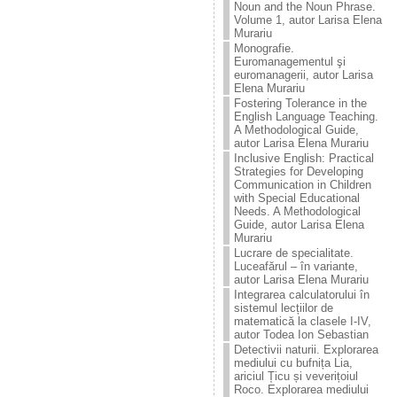
Noun and the Noun Phrase.
Volume 1, autor Larisa Elena
Murariu
Monografie.
Euromanagementul şi
euromanagerii, autor Larisa
Elena Murariu
Fostering Tolerance in the
English Language Teaching.
A Methodological Guide,
autor Larisa Elena Murariu
Inclusive English: Practical
Strategies for Developing
Communication in Children
with Special Educational
Needs. A Methodological
Guide, autor Larisa Elena
Murariu
Lucrare de specialitate.
Luceafărul – în variante,
autor Larisa Elena Murariu
Integrarea calculatorului în
sistemul lecțiilor de
matematică la clasele I-IV,
autor Todea Ion Sebastian
Detectivii naturii. Explorarea
mediului cu bufnița Lia,
ariciul Țicu și veverițoiul
Roco. Explorarea mediului