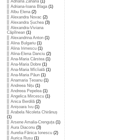
Adriana Zaharia
(1)
Adriana-Ioana Blaga
(1)
Albu Elena
(2)
Alexandra Novac
(2)
Alexandra Șuchea
(3)
Alexandra-Viviana
Căpîlnean
(1)
Alexandrina Anton
(1)
Alina Bulgariu
(1)
Alina Irimescu
(1)
Alina-Elena Danciu
(2)
Ana-Maria Cârstea
(1)
Ana-Maria Dobre
(1)
Ana-Maria Mîcîială
(1)
Ana-Maria Păun
(1)
Anamaria Țeoanu
(1)
Andreea Nițu
(1)
Andreea Pepelea
(1)
Angelica Mircescu
(1)
Anica Berdilă
(2)
Anișoara Ivu
(1)
Arabela Nicoleta Chirănuș
(1)
Arsene Amalia-Crenguța
(1)
Aura Diaconu
(3)
Aurelia-Fănica Ionescu
(2)
Aurica Rusu
(1)