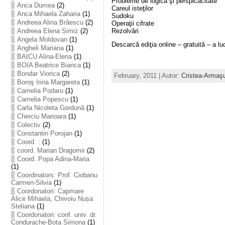
Probleme de logică şi perspicacitate
Anca Dumea
(2)
Careul isteţilor
Anca Mihaela Zaharia
(1)
Sudoku
Andreea Alina Brăescu
(2)
Operaţii cifrate
Rezolvări
Andreea Elena Simiz
(2)
Angela Moldovan
(1)
Descarcă ediţia online – gratuită – a l
Angheli Mariana
(1)
BAICU Alina-Elena
(1)
BOIA Beatrice Bianca
(1)
Bondar Viorica
(2)
February, 2011 | Autor:
Cristea-Armaş
Boroş Irina Margareta
(1)
Camelia Podaru
(1)
Camelia Popescu
(1)
Carla Nicoleta Gordună
(1)
Cherciu Marioara
(1)
Colectiv
(2)
Constantin Porojan
(1)
Coord. :
(1)
coord. Marian Dragomir
(2)
Coord. Popa Adina-Maria
(1)
Coordinators: Prof. Ciobanu
Carmen-Silvia
(1)
Coordonatori: Capmare
Alice Mihaela, Chivoiu Nușa
Steliana
(1)
Coordonatori: conf. univ. dr.
Condurache-Bota Simona
(1)