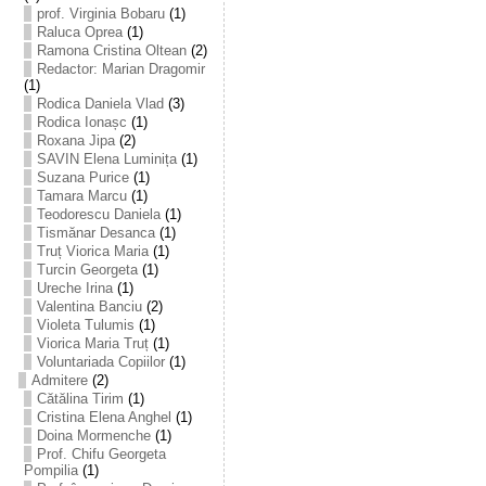
prof. Virginia Bobaru
(1)
Raluca Oprea
(1)
Ramona Cristina Oltean
(2)
Redactor: Marian Dragomir
(1)
Rodica Daniela Vlad
(3)
Rodica Ionașc
(1)
Roxana Jipa
(2)
SAVIN Elena Luminița
(1)
Suzana Purice
(1)
Tamara Marcu
(1)
Teodorescu Daniela
(1)
Tismănar Desanca
(1)
Truț Viorica Maria
(1)
Turcin Georgeta
(1)
Ureche Irina
(1)
Valentina Banciu
(2)
Violeta Tulumis
(1)
Viorica Maria Truț
(1)
Voluntariada Copiilor
(1)
Admitere
(2)
Cătălina Tirim
(1)
Cristina Elena Anghel
(1)
Doina Mormenche
(1)
Prof. Chifu Georgeta
Pompilia
(1)