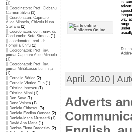
is co
(1)
advert
Coordinators: Prof. Ciobanu
speec
Carmen-Silvia
(1)
langua
Coordonatori: Capmare
way ad
Alice Mihaela, Chivoiu Nușa
range 
Steliana
(1)
under 
Coordonatori: conf. univ. dr.
usuall
Condurache-Bota Simona
(1)
coordonatori: prof. dr.
Pompilia Chifu
(1)
Descar
Coordonatori: Prof. înv.
Addre
primar Capmare Alice Mihaela
(1)
Coordonatori: Prof. înv.
primar Mihălcescu Luminița
(1)
April, 2010 | Au
Cornelia Bârlea
(2)
Cornelia Viorica Filip
(1)
Cristina Ionescu
(1)
Cristina Mihai
(1)
Adverts an
Dan Sava
(1)
Dana Voinea
(1)
Daniela Chițescu
(3)
Communica
Daniela Evelina Oancea
(2)
Daniela-Maria Musteață
(1)
David Ana Maria
(1)
English, au
Denisa-Elena Dragoslav
(2)