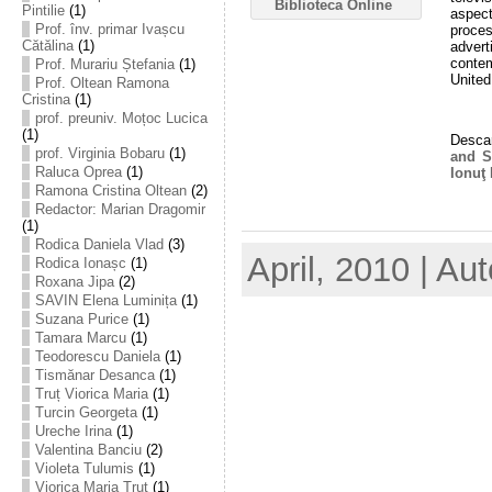
Pintilie
(1)
aspect
Prof. înv. primar Ivașcu
proce
Cătălina
(1)
advert
conte
Prof. Murariu Ștefania
(1)
United
Prof. Oltean Ramona
Cristina
(1)
prof. preuniv. Moțoc Lucica
(1)
Descar
prof. Virginia Bobaru
(1)
and S
Raluca Oprea
(1)
Ionuţ
Ramona Cristina Oltean
(2)
Redactor: Marian Dragomir
(1)
Rodica Daniela Vlad
(3)
April, 2010 | Au
Rodica Ionașc
(1)
Roxana Jipa
(2)
SAVIN Elena Luminița
(1)
Suzana Purice
(1)
Tamara Marcu
(1)
Teodorescu Daniela
(1)
Tismănar Desanca
(1)
Truț Viorica Maria
(1)
Turcin Georgeta
(1)
Ureche Irina
(1)
Valentina Banciu
(2)
Violeta Tulumis
(1)
Viorica Maria Truț
(1)