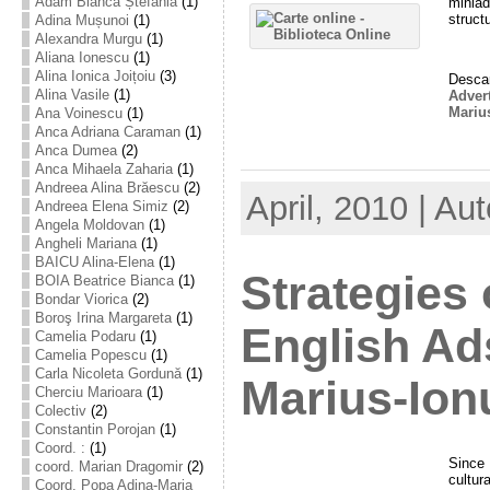
Adam Bianca Ștefania
(1)
miniad
struct
Adina Mușunoi
(1)
Alexandra Murgu
(1)
Aliana Ionescu
(1)
Alina Ionica Joițoiu
(3)
Descar
Alina Vasile
(1)
Adver
Mariu
Ana Voinescu
(1)
Anca Adriana Caraman
(1)
Anca Dumea
(2)
Anca Mihaela Zaharia
(1)
Andreea Alina Brăescu
(2)
April, 2010 | Au
Andreea Elena Simiz
(2)
Angela Moldovan
(1)
Angheli Mariana
(1)
BAICU Alina-Elena
(1)
Strategies 
BOIA Beatrice Bianca
(1)
Bondar Viorica
(2)
Boroş Irina Margareta
(1)
English Ad
Camelia Podaru
(1)
Camelia Popescu
(1)
Carla Nicoleta Gordună
(1)
Marius-Ion
Cherciu Marioara
(1)
Colectiv
(2)
Constantin Porojan
(1)
Coord. :
(1)
Since
coord. Marian Dragomir
(2)
cultur
Coord. Popa Adina-Maria