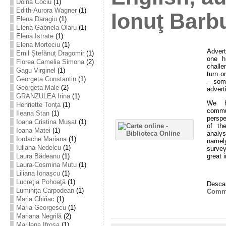
Doina Cociu
(1)
Edith-Aurora Wagner
(1)
Ionuţ Barb
Elena Daragiu
(1)
Elena Gabriela Olaru
(1)
Elena Istrate
(1)
Elena Morteciu
(1)
Advert
Emil Ștefănuț Dragomir
(1)
one h
Florea Camelia Simona
(2)
challe
Gagu Virginel
(1)
turn o
Georgeta Constantin
(1)
– som
Georgeta Male
(2)
advert
GRANZULEA Irina
(1)
We h
Henriette Tonţa
(1)
commu
Ileana Stan
(1)
perspe
Ioana Cristina Mușat
(1)
of th
Ioana Matei
(1)
analys
Iordache Mariana
(1)
namely
Iuliana Nedelcu
(1)
surve
great 
Laura Bădeanu
(1)
Laura-Cosmina Mutu
(1)
Liliana Ionașcu
(1)
Lucreţia Pohoaţă
(1)
Descar
Luminița Carpodean
(1)
Commu
Maria Chiriac
(1)
Maria Georgescu
(1)
Mariana Negrilă
(2)
Marilena Ifrosa
(1)