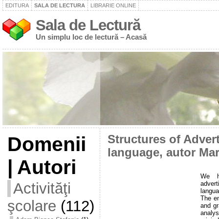
EDITURA
SALA DE LECTURA
LIBRARIE ONLINE
Sala de Lectură
Un simplu loc de lectură – Acasă
Domenii
Structures of Adver
language, autor Mar
| Autori
We ha
advert
Activităţi
langua
The em
şcolare
(112)
and gr
analy