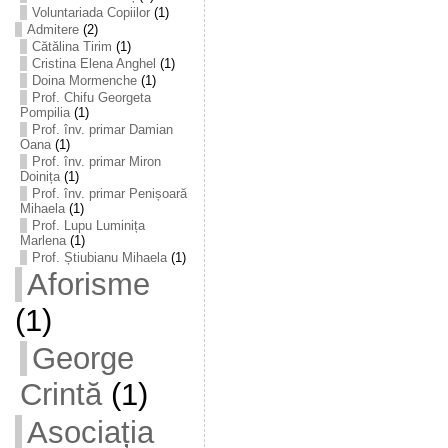
Voluntariada Copiilor
(1)
Admitere
(2)
Cătălina Tirim
(1)
Cristina Elena Anghel
(1)
Doina Mormenche
(1)
Prof. Chifu Georgeta
Pompilia
(1)
Prof. înv. primar Damian
Oana
(1)
Prof. înv. primar Miron
Doinița
(1)
Prof. înv. primar Penișoară
Mihaela
(1)
Prof. Lupu Luminița
Marlena
(1)
Prof. Știubianu Mihaela
(1)
Aforisme
(1)
George
Crintă
(1)
Asociația