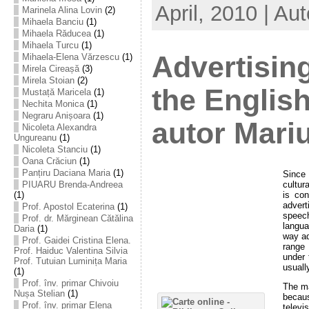
April, 2010 | Au
Marinela Alina Lovin
(2)
Mihaela Banciu
(1)
Mihaela Răducea
(1)
Mihaela Turcu
(1)
Advertising
Mihaela-Elena Vărzescu
(1)
Mirela Cireașă
(3)
Mirela Stoian
(2)
the Englis
Mustață Maricela
(1)
Nechita Monica
(1)
Negraru Anișoara
(1)
autor Mari
Nicoleta Alexandra
Ungureanu
(1)
Nicoleta Stanciu
(1)
Oana Crăciun
(1)
Panțiru Daciana Maria
(1)
Since
cultur
PIUARU Brenda-Andreea
is co
(1)
advert
Prof. Apostol Ecaterina
(1)
speec
Prof. dr. Mărginean Cătălina
langua
Daria
(1)
way ad
Prof. Gaidei Cristina Elena.
range 
Prof. Haiduc Valentina Silvia
under 
Prof. Tutuian Luminița Maria
usuall
(1)
Prof. înv. primar Chivoiu
The ma
Nușa Stelian
(1)
becau
Prof. înv. primar Elena
televi