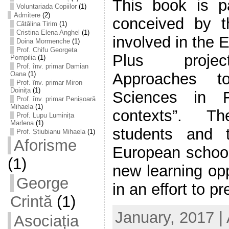
This book is pa
Voluntariada Copiilor
(1)
Admitere
(2)
conceived by t
Cătălina Tirim
(1)
Cristina Elena Anghel
(1)
involved in the
Doina Mormenche
(1)
Prof. Chifu Georgeta
Plus project
Pompilia
(1)
Prof. înv. primar Damian
Approaches t
Oana
(1)
Prof. înv. primar Miron
Doinița
(1)
Sciences in F
Prof. înv. primar Penișoară
Mihaela
(1)
contexts”. Th
Prof. Lupu Luminița
Marlena
(1)
students and 
Prof. Știubianu Mihaela
(1)
Aforisme
European school
(1)
new learning opp
George
in an effort to pr
Crintă
(1)
January, 2017 |
Asociația