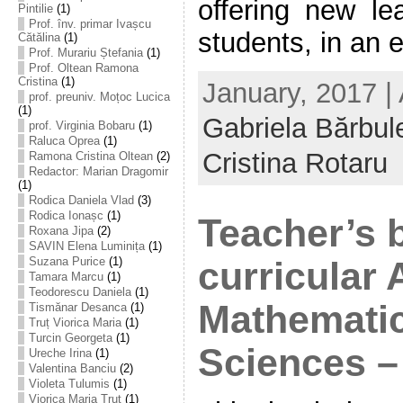
offering new lea
Pintilie
(1)
Prof. înv. primar Ivașcu
students, in an ef
Cătălina
(1)
Prof. Murariu Ștefania
(1)
Prof. Oltean Ramona
Cristina
(1)
January, 2017 |
prof. preuniv. Moțoc Lucica
(1)
Gabriela Bărbul
prof. Virginia Bobaru
(1)
Raluca Oprea
(1)
Cristina Rotaru
Ramona Cristina Oltean
(2)
Redactor: Marian Dragomir
(1)
Rodica Daniela Vlad
(3)
Rodica Ionașc
(1)
Teacher’s 
Roxana Jipa
(2)
SAVIN Elena Luminița
(1)
Suzana Purice
(1)
curricular
Tamara Marcu
(1)
Teodorescu Daniela
(1)
Mathemati
Tismănar Desanca
(1)
Truț Viorica Maria
(1)
Turcin Georgeta
(1)
Sciences –
Ureche Irina
(1)
Valentina Banciu
(2)
Violeta Tulumis
(1)
Viorica Maria Truț
(1)