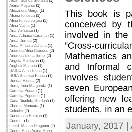
Adam Bianca Ștefania
(1)
Adina Mușunoi
(1)
Alexandra Murgu
(1)
This book is pa
Aliana Ionescu
(1)
Alina Ionica Joițoiu
(3)
conceived by t
Alina Vasile
(1)
Ana Voinescu
(1)
involved in the
Anca Adriana Caraman
(1)
Anca Dumea
(2)
“Cross-curric
Anca Mihaela Zaharia
(1)
Andreea Alina Brăescu
(2)
Mathematics an
Andreea Elena Simiz
(2)
Angela Moldovan
(1)
and Informal c
Angheli Mariana
(1)
BAICU Alina-Elena
(1)
involves stude
BOIA Beatrice Bianca
(1)
Bondar Viorica
(2)
seven European
Boroş Irina Margareta
(1)
Camelia Podaru
(1)
offering new lea
Camelia Popescu
(1)
Carla Nicoleta Gordună
(1)
Cherciu Marioara
(1)
students, in an ef
Colectiv
(2)
Constantin Porojan
(1)
Coord. :
(1)
January, 2017 |
coord. Marian Dragomir
(2)
Coord. Popa Adina-Maria