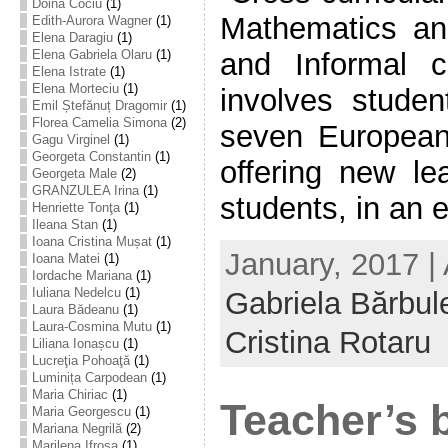
Doina Cociu
(1)
Mathematics an
Edith-Aurora Wagner
(1)
Elena Daragiu
(1)
Elena Gabriela Olaru
(1)
and Informal c
Elena Istrate
(1)
Elena Morteciu
(1)
involves stude
Emil Ștefănuț Dragomir
(1)
Florea Camelia Simona
(2)
seven European
Gagu Virginel
(1)
Georgeta Constantin
(1)
offering new lea
Georgeta Male
(2)
GRANZULEA Irina
(1)
students, in an ef
Henriette Tonţa
(1)
Ileana Stan
(1)
Ioana Cristina Mușat
(1)
January, 2017 |
Ioana Matei
(1)
Iordache Mariana
(1)
Iuliana Nedelcu
(1)
Gabriela Bărbul
Laura Bădeanu
(1)
Laura-Cosmina Mutu
(1)
Cristina Rotaru
Liliana Ionașcu
(1)
Lucreţia Pohoaţă
(1)
Luminița Carpodean
(1)
Maria Chiriac
(1)
Teacher’s 
Maria Georgescu
(1)
Mariana Negrilă
(2)
Marilena Ifrosa
(1)