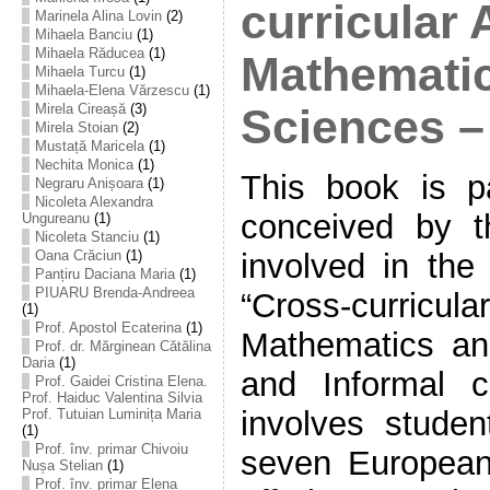
curricular
Marinela Alina Lovin
(2)
Mihaela Banciu
(1)
Mihaela Răducea
(1)
Mathemati
Mihaela Turcu
(1)
Mihaela-Elena Vărzescu
(1)
Mirela Cireașă
(3)
Sciences –
Mirela Stoian
(2)
Mustață Maricela
(1)
Nechita Monica
(1)
This book is pa
Negraru Anișoara
(1)
Nicoleta Alexandra
conceived by t
Ungureanu
(1)
Nicoleta Stanciu
(1)
involved in the
Oana Crăciun
(1)
Panțiru Daciana Maria
(1)
PIUARU Brenda-Andreea
“Cross-curric
(1)
Prof. Apostol Ecaterina
(1)
Mathematics an
Prof. dr. Mărginean Cătălina
Daria
(1)
and Informal c
Prof. Gaidei Cristina Elena.
Prof. Haiduc Valentina Silvia
involves stude
Prof. Tutuian Luminița Maria
(1)
Prof. înv. primar Chivoiu
seven European
Nușa Stelian
(1)
Prof. înv. primar Elena