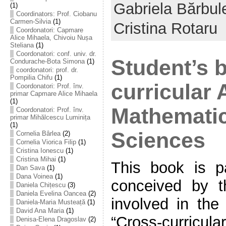
Gabriela Bărbul
(1)
Coordinators: Prof. Ciobanu
Carmen-Silvia
(1)
Cristina Rotaru
Coordonatori: Capmare
Alice Mihaela, Chivoiu Nușa
Steliana
(1)
Coordonatori: conf. univ. dr.
Student’s 
Condurache-Bota Simona
(1)
coordonatori: prof. dr.
Pompilia Chifu
(1)
curricular
Coordonatori: Prof. înv.
primar Capmare Alice Mihaela
(1)
Mathemati
Coordonatori: Prof. înv.
primar Mihălcescu Luminița
(1)
Sciences
Cornelia Bârlea
(2)
Cornelia Viorica Filip
(1)
Cristina Ionescu
(1)
Cristina Mihai
(1)
This book is pa
Dan Sava
(1)
Dana Voinea
(1)
conceived by t
Daniela Chițescu
(3)
Daniela Evelina Oancea
(2)
involved in the
Daniela-Maria Musteață
(1)
David Ana Maria
(1)
“Cross-curric
Denisa-Elena Dragoslav
(2)