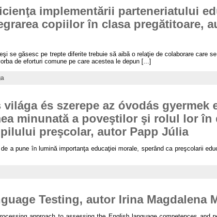
icienţa implementării parteneriatului ed
egrarea copiilor în clasa pregătitoare, 
 deşi se găsesc pe trepte diferite trebuie să aibă o relaţie de colaborare care s
 vorba de eforturi comune pe care acestea le depun [...]
ga
 világa és szerepe az óvodás gyermek e
a minunată a poveştilor şi rolul lor în
pilului preşcolar, autor Papp Júlia
de a pune în lumină importanţa educaţiei morale, sperând ca preşcolarii educa
uage Testing, autor Irina Magdalena 
processing approach to assessing the English language competences and p