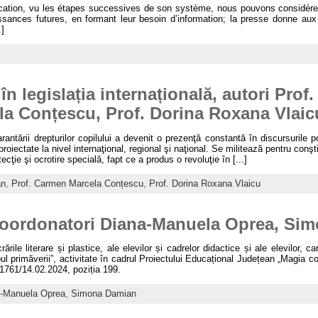
cation, vu les étapes successives de son système, nous pouvons considérer
sances futures, en formant leur besoin d’information; la presse donne aux é
]
în legislația internațională, autori Prof
la Conțescu, Prof. Dorina Roxana Vlaic
rantării drepturilor copilului a devenit o prezenţă constantă în discursurile p
 proiectate la nivel internaţional, regional şi naţional. Se militează pentru conşti
cţie şi ocrotire specială, fapt ce a produs o revoluţie în [...]
an
,
Prof. Carmen Marcela Conțescu
,
Prof. Dorina Roxana Vlaicu
 coordonatori Diana-Manuela Oprea, Si
rările literare și plastice, ale elevilor și cadrelor didactice și ale elevilor,
l primăverii”, activitate în cadrul Proiectului Educațional Județean „Magia copil
1761/14.02.2024, poziția 199.
a-Manuela Oprea
,
Simona Damian