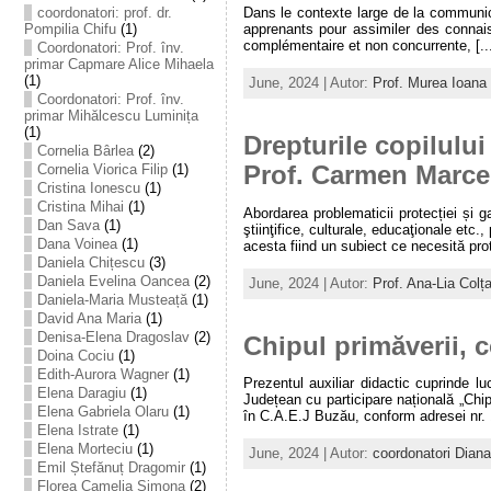
coordonatori: prof. dr.
Dans le contexte large de la communi
Pompilia Chifu
(1)
apprenants pour assimiler des connais
complémentaire et non concurrente, [...
Coordonatori: Prof. înv.
primar Capmare Alice Mihaela
(1)
June, 2024 | Autor:
Prof. Murea Ioana
Coordonatori: Prof. înv.
primar Mihălcescu Luminița
(1)
Drepturile copilului 
Cornelia Bârlea
(2)
Prof. Carmen Marce
Cornelia Viorica Filip
(1)
Cristina Ionescu
(1)
Cristina Mihai
(1)
Abordarea problematicii protecției și ga
Dan Sava
(1)
ştiinţifice, culturale, educaţionale etc.,
Dana Voinea
(1)
acesta fiind un subiect ce necesită prote
Daniela Chițescu
(3)
Daniela Evelina Oancea
(2)
June, 2024 | Autor:
Prof. Ana-Lia Colț
Daniela-Maria Musteață
(1)
David Ana Maria
(1)
Denisa-Elena Dragoslav
(2)
Chipul primăverii,
Doina Cociu
(1)
Edith-Aurora Wagner
(1)
Prezentul auxiliar didactic cuprinde luc
Elena Daragiu
(1)
Județean cu participare națională „Chipu
Elena Gabriela Olaru
(1)
în C.A.E.J Buzău, conform adresei nr. 
Elena Istrate
(1)
Elena Morteciu
(1)
June, 2024 | Autor:
coordonatori Dian
Emil Ștefănuț Dragomir
(1)
Florea Camelia Simona
(2)