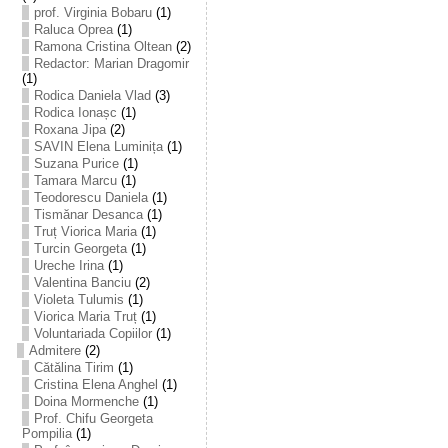
prof. Virginia Bobaru
(1)
Raluca Oprea
(1)
Ramona Cristina Oltean
(2)
Redactor: Marian Dragomir
(1)
Rodica Daniela Vlad
(3)
Rodica Ionașc
(1)
Roxana Jipa
(2)
SAVIN Elena Luminița
(1)
Suzana Purice
(1)
Tamara Marcu
(1)
Teodorescu Daniela
(1)
Tismănar Desanca
(1)
Truț Viorica Maria
(1)
Turcin Georgeta
(1)
Ureche Irina
(1)
Valentina Banciu
(2)
Violeta Tulumis
(1)
Viorica Maria Truț
(1)
Voluntariada Copiilor
(1)
Admitere
(2)
Cătălina Tirim
(1)
Cristina Elena Anghel
(1)
Doina Mormenche
(1)
Prof. Chifu Georgeta
Pompilia
(1)