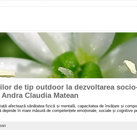
ților de tip outdoor la dezvoltarea soci
r Andra Claudia Matean
 viață afectează sănătatea fizică și mentală, capacitatea de învățare și compo
ală depinde în mare măsură de competențele emoționale, sociale și cognitive pe 
ean