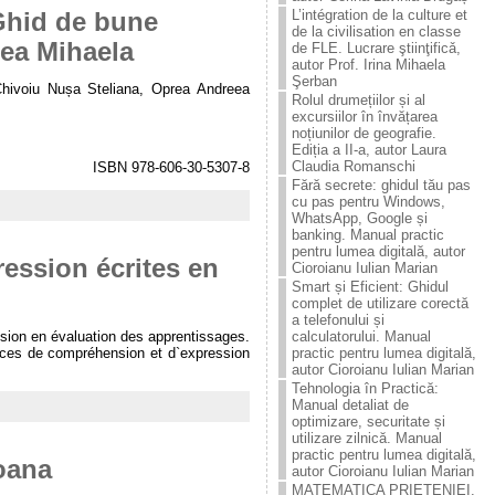
L’intégration de la culture et
 Ghid de bune
de la civilisation en classe
eea Mihaela
de FLE. Lucrare ştiinţificǎ,
autor Prof. Irina Mihaela
Şerban
i: Chivoiu Nușa Steliana, Oprea Andreea
Rolul drumețiilor și al
excursiilor în învățarea
noțiunilor de geografie.
Ediția a II-a, autor Laura
Claudia Romanschi
ISBN 978-606-30-5307-8
Fără secrete: ghidul tău pas
cu pas pentru Windows,
WhatsApp, Google și
banking. Manual practic
pentru lumea digitală, autor
ession écrites en
Cioroianu Iulian Marian
Smart și Eficient: Ghidul
complet de utilizare corectă
a telefonului și
cision en évaluation des apprentissages.
calculatorului. Manual
ences de compréhension et d`expression
practic pentru lumea digitală,
autor Cioroianu Iulian Marian
Tehnologia în Practică:
Manual detaliat de
optimizare, securitate și
utilizare zilnică. Manual
practic pentru lumea digitală,
Ioana
autor Cioroianu Iulian Marian
MATEMATICA PRIETENIEI.