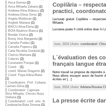
Anca Dumea
(2)
Copilăria – respecta
Anca Mihaela Zaharia
(1)
practici, coordonat
Andreea Alina Brăescu
(2)
Andreea Elena Simiz
(2)
Angela Moldovan
(1)
Lecturați gratuit Copilăria – respecta
Angheli Mariana
(1)
Mihaela
BAICU Alina-Elena
(1)
Lucrarea poate fi citită online doar în Libr
BOIA Beatrice Bianca
(1)
Bondar Viorica
(2)
Boroş Irina Margareta
(1)
Camelia Podaru
(1)
June, 2024 | Autor:
coordonatori: Chiv
Camelia Popescu
(1)
Carla Nicoleta Gordună
(1)
Cherciu Marioara
(1)
L`évaluation des c
Colectiv
(2)
français langue étr
Constantin Porojan
(1)
Coord. :
(1)
coord. Marian Dragomir
(2)
Notre travail se propose de répondre à 
Coord. Popa Adina-Maria
Nous allons essayer aussi de fournir 
(1)
écrites en [...]
Coordinators: Prof. Ciobanu
Carmen-Silvia
(1)
June, 2024 | Autor:
Adriana-Roxana Ch
Coordonatori: Capmare
Alice Mihaela, Chivoiu Nușa
Steliana
(1)
La presse écrite da
Coordonatori: conf. univ. dr.
Condurache-Bota Simona
(1)