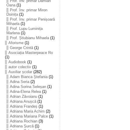
Prof. înv. primar Damian
Oana
(1)
Prof. înv. primar Miron
Doinița
(1)
Prof. înv. primar Penișoară
Mihaela
(1)
Prof. Lupu Luminița
Marlena
(1)
Prof. Știubianu Mihaela
(1)
Aforisme
(1)
George Crintă
(1)
Asociația Masterpeace Ro
(1)
Audiobook
(1)
autor colectiv
(1)
Auxiliar școlar
(282)
Adam Bianca Ștefania
(1)
Adina Seria
(2)
Adina Sorina Seleșan
(1)
Adina-Elena Relea
(1)
Adrian Zăvoianu
(1)
Adriana Anușcă
(1)
Adriana Frandeș
(1)
Adriana Maria Achim
(2)
Adriana Mariana Palce
(1)
Adriana Rochian
(3)
Adriana Șurcă
(1)