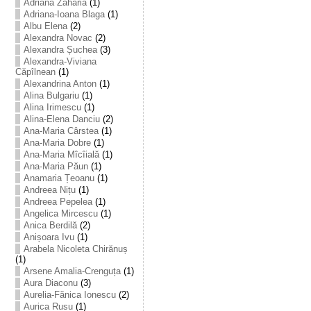
Adriana Zaharia
(1)
Adriana-Ioana Blaga
(1)
Albu Elena
(2)
Alexandra Novac
(2)
Alexandra Șuchea
(3)
Alexandra-Viviana
Căpîlnean
(1)
Alexandrina Anton
(1)
Alina Bulgariu
(1)
Alina Irimescu
(1)
Alina-Elena Danciu
(2)
Ana-Maria Cârstea
(1)
Ana-Maria Dobre
(1)
Ana-Maria Mîcîială
(1)
Ana-Maria Păun
(1)
Anamaria Țeoanu
(1)
Andreea Nițu
(1)
Andreea Pepelea
(1)
Angelica Mircescu
(1)
Anica Berdilă
(2)
Anișoara Ivu
(1)
Arabela Nicoleta Chirănuș
(1)
Arsene Amalia-Crenguța
(1)
Aura Diaconu
(3)
Aurelia-Fănica Ionescu
(2)
Aurica Rusu
(1)