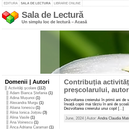
EDITURA
SALA DE LECTURA
LIBRARIE ONLINE
Sala de Lectură
Un simplu loc de lectură – Acasă
Domenii | Autori
Contribuția activită
Activităţi şcolare
(112)
preșcolarului, auto
Adam Bianca Ștefania
(1)
Adina Mușunoi
(1)
Dezvoltarea creierului în primii ani de
Alexandra Murgu
(1)
învață copiii mai târziu în anii de șco
Aliana Ionescu
(1)
Dezvoltarea creierului unui copil [...]
Alina Ionica Joițoiu
(3)
Alina Vasile
(1)
June, 2024 | Autor:
Andra Claudia Mat
Ana Voinescu
(1)
Anca Adriana Caraman
(1)