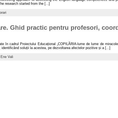
e research started from the [...]
rari
are. Ghid practic pentru profesori, coor
urate în cadrul Proiectului Educațional „COPILĂRIA-lume de lume de miracole
identificând soluții la acestea, pe dezvoltarea afectelor pozitive și a [...]
 Ene Vali