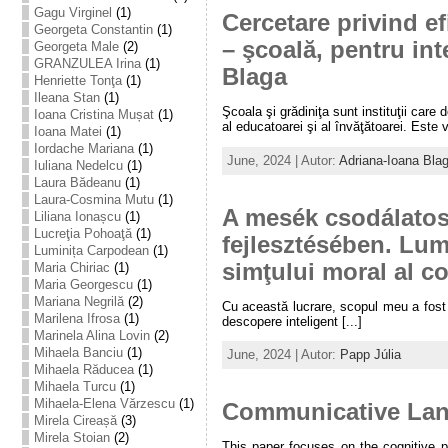
Gagu Virginel
(1)
Cercetare privind ef
Georgeta Constantin
(1)
– şcoală, pentru int
Georgeta Male
(2)
GRANZULEA Irina
(1)
Blaga
Henriette Tonţa
(1)
Ileana Stan
(1)
Şcoala şi grădiniţa sunt instituţii care
Ioana Cristina Mușat
(1)
al educatoarei şi al învăţătoarei. Este
Ioana Matei
(1)
Iordache Mariana
(1)
June, 2024 | Autor:
Adriana-Ioana Bla
Iuliana Nedelcu
(1)
Laura Bădeanu
(1)
Laura-Cosmina Mutu
(1)
A mesék csodálatos
Liliana Ionașcu
(1)
Lucreţia Pohoaţă
(1)
fejlesztésében. Lume
Luminița Carpodean
(1)
simţului moral al co
Maria Chiriac
(1)
Maria Georgescu
(1)
Mariana Negrilă
(2)
Cu această lucrare, scopul meu a fost 
Marilena Ifrosa
(1)
descopere inteligent [...]
Marinela Alina Lovin
(2)
Mihaela Banciu
(1)
June, 2024 | Autor:
Papp Júlia
Mihaela Răducea
(1)
Mihaela Turcu
(1)
Mihaela-Elena Vărzescu
(1)
Communicative Lang
Mirela Cireașă
(3)
Mirela Stoian
(2)
This paper focuses on the cognitive 