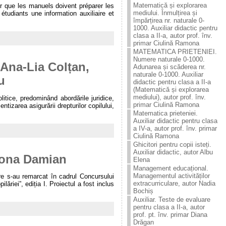
Matematică și explorarea
 que les manuels doivent préparer les
mediului. Înmulțirea și
tudiants une information auxiliaire et
împărțirea nr. naturale 0-
1000. Auxiliar didactic pentru
clasa a II-a, autor prof. înv.
primar Ciulină Ramona
MATEMATICA PRIETENIEI.
Numere naturale 0-1000.
. Ana-Lia Colțan,
Adunarea și scăderea nr.
naturale 0-1000. Auxiliar
u
didactic pentru clasa a II-a
(Matematică și explorarea
mediului), autor prof. înv.
olitice, predominând abordările juridice,
primar Ciulină Ramona
entizarea asigurării drepturilor copilului,
Matematica prieteniei.
Auxiliar didactic pentru clasa
a IV-a, autor prof. înv. primar
Ciulină Ramona
Ghicitori pentru copii isteți.
Auxiliar didactic, autor Albu
mona Damian
Elena
Management educațional.
Managementul activităților
 care s-au remarcat în cadrul Concursului
extracurriculare, autor Nadia
ăriei”, ediția I. Proiectul a fost inclus
Bochiș
Auxiliar. Teste de evaluare
pentru clasa a II-a, autor
prof. pt. înv. primar Diana
Drăgan