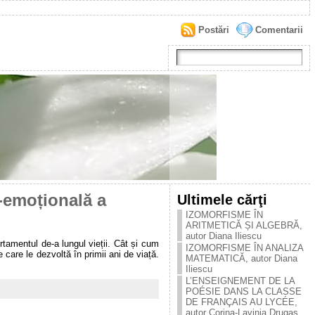
Postări
Comentarii
o-emoțională a
Ultimele cărţi
IZOMORFISME ÎN
ARITMETICĂ ȘI ALGEBRĂ,
autor Diana Iliescu
rtamentul de-a lungul vieții. Cât și cum
IZOMORFISME ÎN ANALIZA
care le dezvoltă în primii ani de viață.
MATEMATICĂ, autor Diana
Iliescu
L’ENSEIGNEMENT DE LA
POÉSIE DANS LA CLASSE
DE FRANÇAIS AU LYCÉE,
autor Corina-Lavinia Drugaș