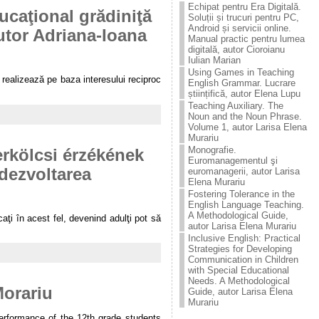
Echipat pentru Era Digitală.
ucaţional grădiniţă
Soluții și trucuri pentru PC,
Android și servicii online.
autor Adriana-Ioana
Manual practic pentru lumea
digitală, autor Cioroianu
Iulian Marian
Using Games in Teaching
e realizează pe baza interesului reciproc
English Grammar. Lucrare
științifică, autor Elena Lupu
Teaching Auxiliary. The
Noun and the Noun Phrase.
Volume 1, autor Larisa Elena
Murariu
Monografie.
rkölcsi érzékének
Euromanagementul şi
 dezvoltarea
euromanagerii, autor Larisa
Elena Murariu
Fostering Tolerance in the
English Language Teaching.
A Methodological Guide,
ţi în acest fel, devenind adulţi pot să
autor Larisa Elena Murariu
Inclusive English: Practical
Strategies for Developing
Communication in Children
with Special Educational
Needs. A Methodological
Morariu
Guide, autor Larisa Elena
Murariu
erformance of the 12th grade students