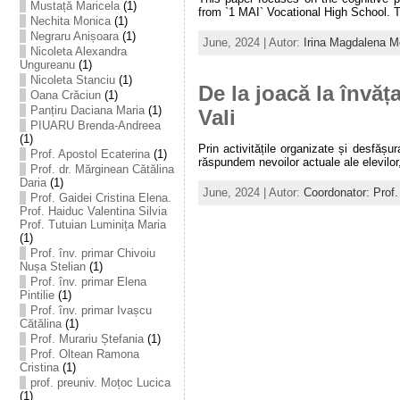
Mustață Maricela
(1)
from `1 MAI` Vocational High School. Th
Nechita Monica
(1)
Negraru Anișoara
(1)
June, 2024 | Autor:
Irina Magdalena Mo
Nicoleta Alexandra
Ungureanu
(1)
Nicoleta Stanciu
(1)
De la joacă la învăț
Oana Crăciun
(1)
Panțiru Daciana Maria
(1)
Vali
PIUARU Brenda-Andreea
(1)
Prin activitățile organizate și desfăș
Prof. Apostol Ecaterina
(1)
răspundem nevoilor actuale ale elevilor, 
Prof. dr. Mărginean Cătălina
Daria
(1)
June, 2024 | Autor:
Coordonator: Prof.
Prof. Gaidei Cristina Elena.
Prof. Haiduc Valentina Silvia
Prof. Tutuian Luminița Maria
(1)
Prof. înv. primar Chivoiu
Nușa Stelian
(1)
Prof. înv. primar Elena
Pintilie
(1)
Prof. înv. primar Ivașcu
Cătălina
(1)
Prof. Murariu Ștefania
(1)
Prof. Oltean Ramona
Cristina
(1)
prof. preuniv. Moțoc Lucica
(1)