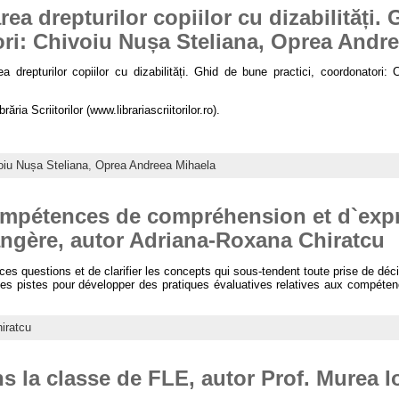
rea drepturilor copiilor cu dizabilități.
ori: Chivoiu Nușa Steliana, Oprea Andr
rea drepturilor copiilor cu dizabilități. Ghid de bune practici, coordonator
ăria Scriitorilor (www.librariascriitorilor.ro).
oiu Nușa Steliana
,
Oprea Andreea Mihaela
ompétences de compréhension et d`expr
angère, autor Adriana-Roxana Chiratcu
ces questions et de clarifier les concepts qui sous-tendent toute prise de dé
des pistes pour développer des pratiques évaluatives relatives aux compét
iratcu
ns la classe de FLE, autor Prof. Murea 