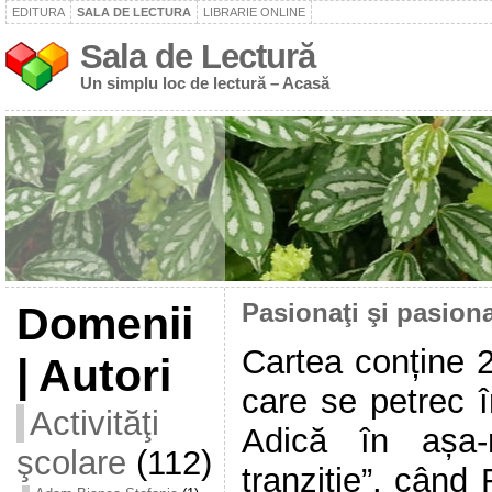
EDITURA
SALA DE LECTURA
LIBRARIE ONLINE
Sala de Lectură
Un simplu loc de lectură – Acasă
Domenii
Pasionaţi şi pasion
Cartea conține 2
| Autori
care se petrec 
Activităţi
Adică în așa-
şcolare
(112)
tranziție”, când