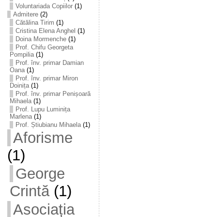
Voluntariada Copiilor
(1)
Admitere
(2)
Cătălina Tirim
(1)
Cristina Elena Anghel
(1)
Doina Mormenche
(1)
Prof. Chifu Georgeta
Pompilia
(1)
Prof. înv. primar Damian
Oana
(1)
Prof. înv. primar Miron
Doinița
(1)
Prof. înv. primar Penișoară
Mihaela
(1)
Prof. Lupu Luminița
Marlena
(1)
Prof. Știubianu Mihaela
(1)
Aforisme
(1)
George
Crintă
(1)
Asociația