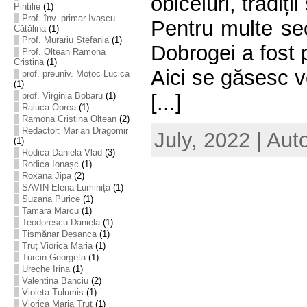
obiceiuri, tradiți
Pintilie
(1)
Prof. înv. primar Ivașcu
Pentru multe seco
Cătălina
(1)
Prof. Murariu Ștefania
(1)
Dobrogei a fost p
Prof. Oltean Ramona
Cristina
(1)
Aici se găsesc v
prof. preuniv. Moțoc Lucica
(1)
[...]
prof. Virginia Bobaru
(1)
Raluca Oprea
(1)
Ramona Cristina Oltean
(2)
Redactor: Marian Dragomir
July, 2022 | Aut
(1)
Rodica Daniela Vlad
(3)
Rodica Ionașc
(1)
Roxana Jipa
(2)
SAVIN Elena Luminița
(1)
Suzana Purice
(1)
Tamara Marcu
(1)
Teodorescu Daniela
(1)
Tismănar Desanca
(1)
Truț Viorica Maria
(1)
Turcin Georgeta
(1)
Ureche Irina
(1)
Valentina Banciu
(2)
Violeta Tulumis
(1)
Viorica Maria Truț
(1)