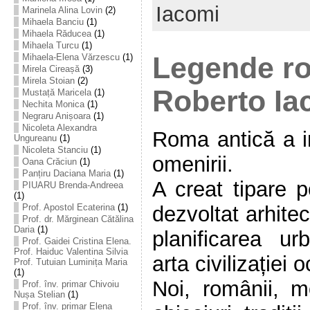
Iacomi
Marinela Alina Lovin
(2)
Mihaela Banciu
(1)
Mihaela Răducea
(1)
Mihaela Turcu
(1)
Legende ro
Mihaela-Elena Vărzescu
(1)
Mirela Cireașă
(3)
Mirela Stoian
(2)
Roberto Ia
Mustață Maricela
(1)
Nechita Monica
(1)
Negraru Anișoara
(1)
Nicoleta Alexandra
Roma antică a in
Ungureanu
(1)
Nicoleta Stanciu
(1)
omenirii.
Oana Crăciun
(1)
Panțiru Daciana Maria
(1)
A creat tipare 
PIUARU Brenda-Andreea
(1)
dezvoltat arhitec
Prof. Apostol Ecaterina
(1)
Prof. dr. Mărginean Cătălina
Daria
(1)
planificarea ur
Prof. Gaidei Cristina Elena.
Prof. Haiduc Valentina Silvia
arta civilizației 
Prof. Tutuian Luminița Maria
(1)
Noi, românii, 
Prof. înv. primar Chivoiu
Nușa Stelian
(1)
Prof. înv. primar Elena