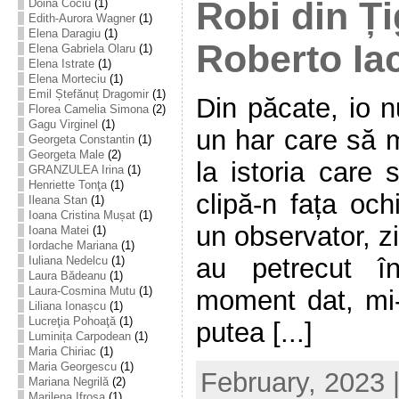
Robi din Ți
Doina Cociu
(1)
Edith-Aurora Wagner
(1)
Elena Daragiu
(1)
Roberto Ia
Elena Gabriela Olaru
(1)
Elena Istrate
(1)
Elena Morteciu
(1)
Emil Ștefănuț Dragomir
(1)
Din păcate, io 
Florea Camelia Simona
(2)
Gagu Virginel
(1)
un har care să m
Georgeta Constantin
(1)
Georgeta Male
(2)
la istoria care 
GRANZULEA Irina
(1)
Henriette Tonţa
(1)
clipă-n fața och
Ileana Stan
(1)
Ioana Cristina Mușat
(1)
un observator, zi
Ioana Matei
(1)
Iordache Mariana
(1)
au petrecut î
Iuliana Nedelcu
(1)
Laura Bădeanu
(1)
Laura-Cosmina Mutu
(1)
moment dat, mi-
Liliana Ionașcu
(1)
Lucreţia Pohoaţă
(1)
putea [...]
Luminița Carpodean
(1)
Maria Chiriac
(1)
Maria Georgescu
(1)
February, 2023 
Mariana Negrilă
(2)
Marilena Ifrosa
(1)