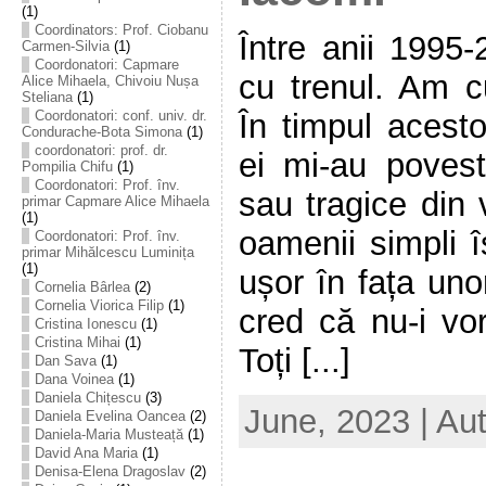
(1)
Coordinators: Prof. Ciobanu
Între anii 1995-
Carmen-Silvia
(1)
Coordonatori: Capmare
cu trenul. Am c
Alice Mihaela, Chivoiu Nușa
Steliana
(1)
Coordonatori: conf. univ. dr.
În timpul acesto
Condurache-Bota Simona
(1)
coordonatori: prof. dr.
ei mi-au poves
Pompilia Chifu
(1)
Coordonatori: Prof. înv.
sau tragice din 
primar Capmare Alice Mihaela
(1)
oamenii simpli î
Coordonatori: Prof. înv.
primar Mihălcescu Luminița
(1)
ușor în fața uno
Cornelia Bârlea
(2)
Cornelia Viorica Filip
(1)
cred că nu-i vor
Cristina Ionescu
(1)
Cristina Mihai
(1)
Toți [...]
Dan Sava
(1)
Dana Voinea
(1)
Daniela Chițescu
(3)
June, 2023 | Au
Daniela Evelina Oancea
(2)
Daniela-Maria Musteață
(1)
David Ana Maria
(1)
Denisa-Elena Dragoslav
(2)