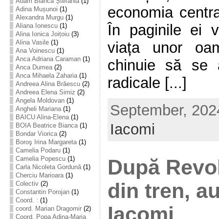
Adam Bianca Ștefania
(1)
economia central
Adina Mușunoi
(1)
Alexandra Murgu
(1)
În paginile ei 
Aliana Ionescu
(1)
Alina Ionica Joițoiu
(3)
Alina Vasile
(1)
viața unor oa
Ana Voinescu
(1)
Anca Adriana Caraman
(1)
chinuie să se 
Anca Dumea
(2)
Anca Mihaela Zaharia
(1)
radicale [...]
Andreea Alina Brăescu
(2)
Andreea Elena Simiz
(2)
Angela Moldovan
(1)
September, 2024
Angheli Mariana
(1)
BAICU Alina-Elena
(1)
Iacomi
BOIA Beatrice Bianca
(1)
Bondar Viorica
(2)
Boroş Irina Margareta
(1)
Camelia Podaru
(1)
Camelia Popescu
(1)
După Revolu
Carla Nicoleta Gordună
(1)
Cherciu Marioara
(1)
din tren, a
Colectiv
(2)
Constantin Porojan
(1)
Coord. :
(1)
Iacomi
coord. Marian Dragomir
(2)
Coord. Popa Adina-Maria