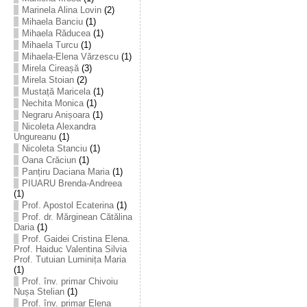
Marinela Alina Lovin
(2)
Mihaela Banciu
(1)
Mihaela Răducea
(1)
Mihaela Turcu
(1)
Mihaela-Elena Vărzescu
(1)
Mirela Cireașă
(3)
Mirela Stoian
(2)
Mustață Maricela
(1)
Nechita Monica
(1)
Negraru Anișoara
(1)
Nicoleta Alexandra
Ungureanu
(1)
Nicoleta Stanciu
(1)
Oana Crăciun
(1)
Panțiru Daciana Maria
(1)
PIUARU Brenda-Andreea
(1)
Prof. Apostol Ecaterina
(1)
Prof. dr. Mărginean Cătălina
Daria
(1)
Prof. Gaidei Cristina Elena.
Prof. Haiduc Valentina Silvia
Prof. Tutuian Luminița Maria
(1)
Prof. înv. primar Chivoiu
Nușa Stelian
(1)
Prof. înv. primar Elena