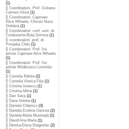
(1)
Coordinators: Prof. Ciobanu
Carmen-Silvia
(1)
Coordonatori: Capmare
Alice Mihaela, Chivoiu Nușa
Steliana
(1)
Coordonatori: conf. univ. dr.
Condurache-Bota Simona
(1)
coordonatori: prof. dr.
Pompilia Chifu
(1)
Coordonatori: Prof. înv.
primar Capmare Alice Mihaela
(1)
Coordonatori: Prof. înv.
primar Mihălcescu Luminița
(1)
Cornelia Bârlea
(2)
Cornelia Viorica Filip
(1)
Cristina Ionescu
(1)
Cristina Mihai
(1)
Dan Sava
(1)
Dana Voinea
(1)
Daniela Chițescu
(3)
Daniela Evelina Oancea
(2)
Daniela-Maria Musteață
(1)
David Ana Maria
(1)
Denisa-Elena Dragoslav
(2)