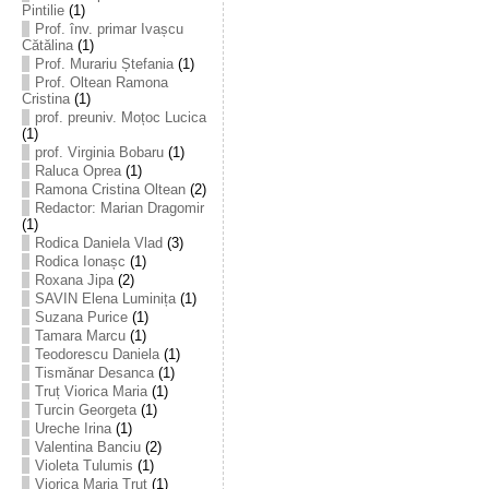
Pintilie
(1)
Prof. înv. primar Ivașcu
Cătălina
(1)
Prof. Murariu Ștefania
(1)
Prof. Oltean Ramona
Cristina
(1)
prof. preuniv. Moțoc Lucica
(1)
prof. Virginia Bobaru
(1)
Raluca Oprea
(1)
Ramona Cristina Oltean
(2)
Redactor: Marian Dragomir
(1)
Rodica Daniela Vlad
(3)
Rodica Ionașc
(1)
Roxana Jipa
(2)
SAVIN Elena Luminița
(1)
Suzana Purice
(1)
Tamara Marcu
(1)
Teodorescu Daniela
(1)
Tismănar Desanca
(1)
Truț Viorica Maria
(1)
Turcin Georgeta
(1)
Ureche Irina
(1)
Valentina Banciu
(2)
Violeta Tulumis
(1)
Viorica Maria Truț
(1)