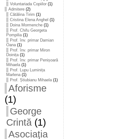
Voluntariada Copiilor
(1)
Admitere
(2)
Cătălina Tirim
(1)
Cristina Elena Anghel
(1)
Doina Mormenche
(1)
Prof. Chifu Georgeta
Pompilia
(1)
Prof. înv. primar Damian
Oana
(1)
Prof. înv. primar Miron
Doinița
(1)
Prof. înv. primar Penișoară
Mihaela
(1)
Prof. Lupu Luminița
Marlena
(1)
Prof. Știubianu Mihaela
(1)
Aforisme
(1)
George
Crintă
(1)
Asociația