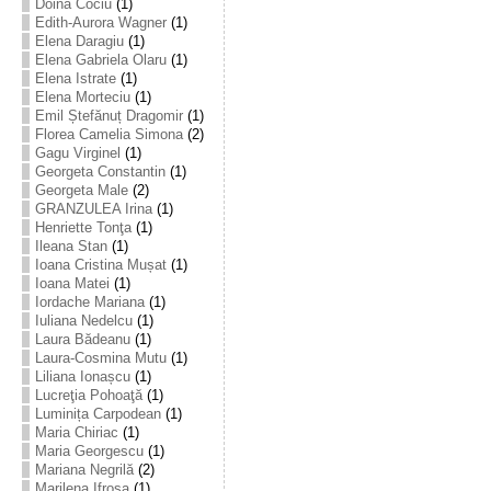
Doina Cociu
(1)
Edith-Aurora Wagner
(1)
Elena Daragiu
(1)
Elena Gabriela Olaru
(1)
Elena Istrate
(1)
Elena Morteciu
(1)
Emil Ștefănuț Dragomir
(1)
Florea Camelia Simona
(2)
Gagu Virginel
(1)
Georgeta Constantin
(1)
Georgeta Male
(2)
GRANZULEA Irina
(1)
Henriette Tonţa
(1)
Ileana Stan
(1)
Ioana Cristina Mușat
(1)
Ioana Matei
(1)
Iordache Mariana
(1)
Iuliana Nedelcu
(1)
Laura Bădeanu
(1)
Laura-Cosmina Mutu
(1)
Liliana Ionașcu
(1)
Lucreţia Pohoaţă
(1)
Luminița Carpodean
(1)
Maria Chiriac
(1)
Maria Georgescu
(1)
Mariana Negrilă
(2)
Marilena Ifrosa
(1)