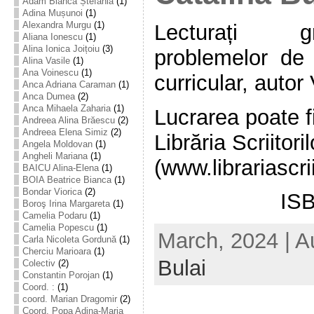
Adam Bianca Ștefania
(1)
Adina Mușunoi
(1)
Alexandra Murgu
(1)
Lecturați g
Aliana Ionescu
(1)
Alina Ionica Joițoiu
(3)
problemelor de c
Alina Vasile
(1)
Ana Voinescu
(1)
curricular, autor
Anca Adriana Caraman
(1)
Anca Dumea
(2)
Anca Mihaela Zaharia
(1)
Lucrarea poate fi
Andreea Alina Brăescu
(2)
Andreea Elena Simiz
(2)
Librăria Scriitoril
Angela Moldovan
(1)
Angheli Mariana
(1)
(www.librariascrii
BAICU Alina-Elena
(1)
BOIA Beatrice Bianca
(1)
Bondar Viorica
(2)
ISB
Boroş Irina Margareta
(1)
Camelia Podaru
(1)
Camelia Popescu
(1)
March, 2024 | A
Carla Nicoleta Gordună
(1)
Cherciu Marioara
(1)
Bulai
Colectiv
(2)
Constantin Porojan
(1)
Coord. :
(1)
coord. Marian Dragomir
(2)
Coord. Popa Adina-Maria