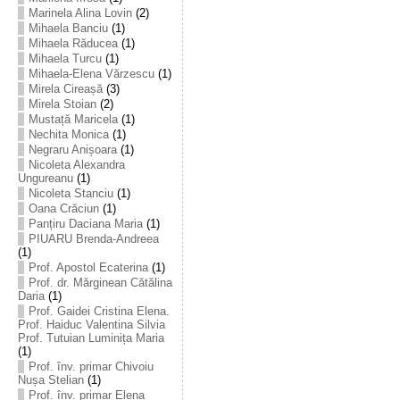
Marinela Alina Lovin
(2)
Mihaela Banciu
(1)
Mihaela Răducea
(1)
Mihaela Turcu
(1)
Mihaela-Elena Vărzescu
(1)
Mirela Cireașă
(3)
Mirela Stoian
(2)
Mustață Maricela
(1)
Nechita Monica
(1)
Negraru Anișoara
(1)
Nicoleta Alexandra
Ungureanu
(1)
Nicoleta Stanciu
(1)
Oana Crăciun
(1)
Panțiru Daciana Maria
(1)
PIUARU Brenda-Andreea
(1)
Prof. Apostol Ecaterina
(1)
Prof. dr. Mărginean Cătălina
Daria
(1)
Prof. Gaidei Cristina Elena.
Prof. Haiduc Valentina Silvia
Prof. Tutuian Luminița Maria
(1)
Prof. înv. primar Chivoiu
Nușa Stelian
(1)
Prof. înv. primar Elena