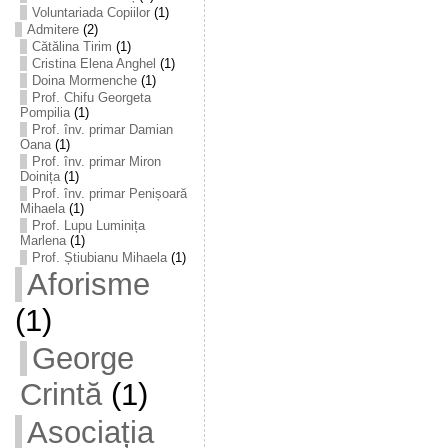
Voluntariada Copiilor
(1)
Admitere
(2)
Cătălina Tirim
(1)
Cristina Elena Anghel
(1)
Doina Mormenche
(1)
Prof. Chifu Georgeta
Pompilia
(1)
Prof. înv. primar Damian
Oana
(1)
Prof. înv. primar Miron
Doinița
(1)
Prof. înv. primar Penișoară
Mihaela
(1)
Prof. Lupu Luminița
Marlena
(1)
Prof. Știubianu Mihaela
(1)
Aforisme
(1)
George
Crintă
(1)
Asociația