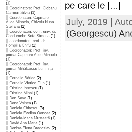
pe care le [...]
(1)
Coordinators: Prof. Ciobanu
Carmen-Silvia
(1)
Coordonatori: Capmare
July, 2019 | Aut
Alice Mihaela, Chivoiu Nușa
Steliana
(1)
(Georgescu) An
Coordonatori: conf. univ. dr.
Condurache-Bota Simona
(1)
coordonatori: prof. dr.
Pompilia Chifu
(1)
Coordonatori: Prof. înv.
primar Capmare Alice Mihaela
(1)
Coordonatori: Prof. înv.
primar Mihălcescu Luminița
(1)
Cornelia Bârlea
(2)
Cornelia Viorica Filip
(1)
Cristina Ionescu
(1)
Cristina Mihai
(1)
Dan Sava
(1)
Dana Voinea
(1)
Daniela Chițescu
(3)
Daniela Evelina Oancea
(2)
Daniela-Maria Musteață
(1)
David Ana Maria
(1)
Denisa-Elena Dragoslav
(2)