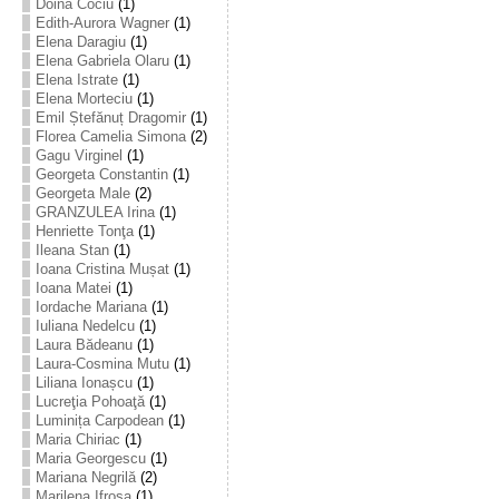
Doina Cociu
(1)
Edith-Aurora Wagner
(1)
Elena Daragiu
(1)
Elena Gabriela Olaru
(1)
Elena Istrate
(1)
Elena Morteciu
(1)
Emil Ștefănuț Dragomir
(1)
Florea Camelia Simona
(2)
Gagu Virginel
(1)
Georgeta Constantin
(1)
Georgeta Male
(2)
GRANZULEA Irina
(1)
Henriette Tonţa
(1)
Ileana Stan
(1)
Ioana Cristina Mușat
(1)
Ioana Matei
(1)
Iordache Mariana
(1)
Iuliana Nedelcu
(1)
Laura Bădeanu
(1)
Laura-Cosmina Mutu
(1)
Liliana Ionașcu
(1)
Lucreţia Pohoaţă
(1)
Luminița Carpodean
(1)
Maria Chiriac
(1)
Maria Georgescu
(1)
Mariana Negrilă
(2)
Marilena Ifrosa
(1)