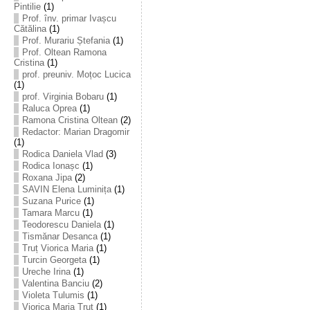
Pintilie
(1)
Prof. înv. primar Ivașcu
Cătălina
(1)
Prof. Murariu Ștefania
(1)
Prof. Oltean Ramona
Cristina
(1)
prof. preuniv. Moțoc Lucica
(1)
prof. Virginia Bobaru
(1)
Raluca Oprea
(1)
Ramona Cristina Oltean
(2)
Redactor: Marian Dragomir
(1)
Rodica Daniela Vlad
(3)
Rodica Ionașc
(1)
Roxana Jipa
(2)
SAVIN Elena Luminița
(1)
Suzana Purice
(1)
Tamara Marcu
(1)
Teodorescu Daniela
(1)
Tismănar Desanca
(1)
Truț Viorica Maria
(1)
Turcin Georgeta
(1)
Ureche Irina
(1)
Valentina Banciu
(2)
Violeta Tulumis
(1)
Viorica Maria Truț
(1)