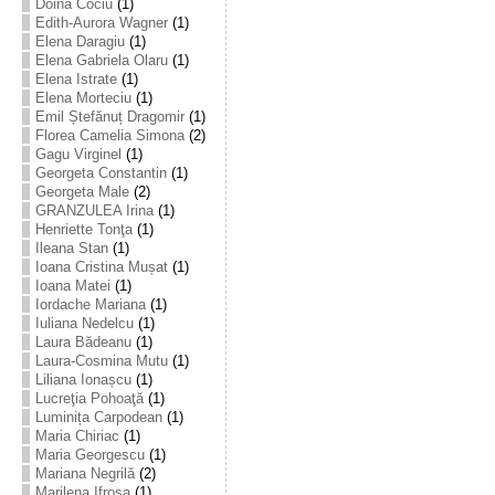
Doina Cociu
(1)
Edith-Aurora Wagner
(1)
Elena Daragiu
(1)
Elena Gabriela Olaru
(1)
Elena Istrate
(1)
Elena Morteciu
(1)
Emil Ștefănuț Dragomir
(1)
Florea Camelia Simona
(2)
Gagu Virginel
(1)
Georgeta Constantin
(1)
Georgeta Male
(2)
GRANZULEA Irina
(1)
Henriette Tonţa
(1)
Ileana Stan
(1)
Ioana Cristina Mușat
(1)
Ioana Matei
(1)
Iordache Mariana
(1)
Iuliana Nedelcu
(1)
Laura Bădeanu
(1)
Laura-Cosmina Mutu
(1)
Liliana Ionașcu
(1)
Lucreţia Pohoaţă
(1)
Luminița Carpodean
(1)
Maria Chiriac
(1)
Maria Georgescu
(1)
Mariana Negrilă
(2)
Marilena Ifrosa
(1)