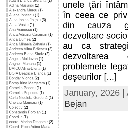
Adam Bianca Ștefania
(1)
unele ţări întâ
Adina Mușunoi
(1)
Alexandra Murgu
(1)
în ceea ce prive
Aliana Ionescu
(1)
Alina Ionica Joițoiu
(3)
din cauza g
Alina Vasile
(1)
Ana Voinescu
(1)
dezvoltare socio
Anca Adriana Caraman
(1)
Anca Dumea
(2)
au ca strateg
Anca Mihaela Zaharia
(1)
Andreea Alina Brăescu
(2)
dezvoltarea 
Andreea Elena Simiz
(2)
Angela Moldovan
(1)
problemele lega
Angheli Mariana
(1)
BAICU Alina-Elena
(1)
BOIA Beatrice Bianca
(1)
deşeurilor [...]
Bondar Viorica
(2)
Boroş Irina Margareta
(1)
Camelia Podaru
(1)
January, 2026 |
Camelia Popescu
(1)
Carla Nicoleta Gordună
(1)
Bejan
Cherciu Marioara
(1)
Colectiv
(2)
Constantin Porojan
(1)
Coord. :
(1)
coord. Marian Dragomir
(2)
Coord. Popa Adina-Maria