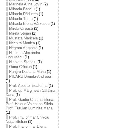
Marinela Alina Lovin
(2)
Mihaela Banciu
(1)
Mihaela Răducea
(1)
Mihaela Turcu
(1)
Mihaela-Elena Vărzescu
(1)
Mirela Cireașă
(3)
Mirela Stoian
(2)
Mustață Maricela
(1)
Nechita Monica
(1)
Negraru Anișoara
(1)
Nicoleta Alexandra
Ungureanu
(1)
Nicoleta Stanciu
(1)
Oana Crăciun
(1)
Panțiru Daciana Maria
(1)
PIUARU Brenda-Andreea
(1)
Prof. Apostol Ecaterina
(1)
Prof. dr. Mărginean Cătălina
Daria
(1)
Prof. Gaidei Cristina Elena.
Prof. Haiduc Valentina Silvia
Prof. Tutuian Luminița Maria
(1)
Prof. înv. primar Chivoiu
Nușa Stelian
(1)
Prof. înv. primar Elena