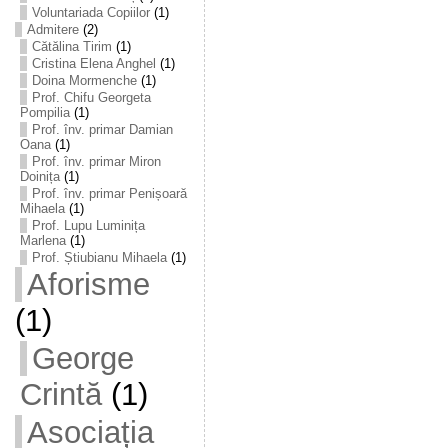
Voluntariada Copiilor
(1)
Admitere
(2)
Cătălina Tirim
(1)
Cristina Elena Anghel
(1)
Doina Mormenche
(1)
Prof. Chifu Georgeta
Pompilia
(1)
Prof. înv. primar Damian
Oana
(1)
Prof. înv. primar Miron
Doinița
(1)
Prof. înv. primar Penișoară
Mihaela
(1)
Prof. Lupu Luminița
Marlena
(1)
Prof. Știubianu Mihaela
(1)
Aforisme
(1)
George
Crintă
(1)
Asociația