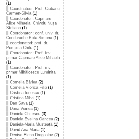
(1)
Coordinators: Prof. Ciobanu
Carmen-Silvia
(1)
Coordonatori: Capmare
Alice Mihaela, Chivoiu Nușa
Steliana
(1)
Coordonatori: conf. univ. dr.
Condurache-Bota Simona
(1)
coordonatori: prof. dr.
Pompilia Chifu
(1)
Coordonatori: Prof. înv.
primar Capmare Alice Mihaela
(1)
Coordonatori: Prof. înv.
primar Mihălcescu Luminița
(1)
Cornelia Bârlea
(2)
Cornelia Viorica Filip
(1)
Cristina Ionescu
(1)
Cristina Mihai
(1)
Dan Sava
(1)
Dana Voinea
(1)
Daniela Chițescu
(3)
Daniela Evelina Oancea
(2)
Daniela-Maria Musteață
(1)
David Ana Maria
(1)
Denisa-Elena Dragoslav
(2)