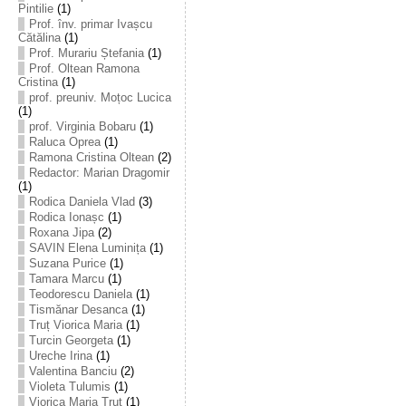
Pintilie
(1)
Prof. înv. primar Ivașcu
Cătălina
(1)
Prof. Murariu Ștefania
(1)
Prof. Oltean Ramona
Cristina
(1)
prof. preuniv. Moțoc Lucica
(1)
prof. Virginia Bobaru
(1)
Raluca Oprea
(1)
Ramona Cristina Oltean
(2)
Redactor: Marian Dragomir
(1)
Rodica Daniela Vlad
(3)
Rodica Ionașc
(1)
Roxana Jipa
(2)
SAVIN Elena Luminița
(1)
Suzana Purice
(1)
Tamara Marcu
(1)
Teodorescu Daniela
(1)
Tismănar Desanca
(1)
Truț Viorica Maria
(1)
Turcin Georgeta
(1)
Ureche Irina
(1)
Valentina Banciu
(2)
Violeta Tulumis
(1)
Viorica Maria Truț
(1)