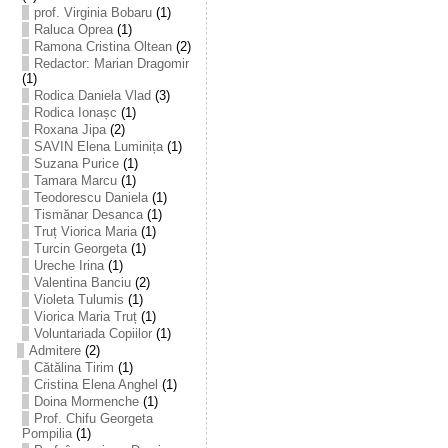
prof. Virginia Bobaru
(1)
Raluca Oprea
(1)
Ramona Cristina Oltean
(2)
Redactor: Marian Dragomir
(1)
Rodica Daniela Vlad
(3)
Rodica Ionașc
(1)
Roxana Jipa
(2)
SAVIN Elena Luminița
(1)
Suzana Purice
(1)
Tamara Marcu
(1)
Teodorescu Daniela
(1)
Tismănar Desanca
(1)
Truț Viorica Maria
(1)
Turcin Georgeta
(1)
Ureche Irina
(1)
Valentina Banciu
(2)
Violeta Tulumis
(1)
Viorica Maria Truț
(1)
Voluntariada Copiilor
(1)
Admitere
(2)
Cătălina Tirim
(1)
Cristina Elena Anghel
(1)
Doina Mormenche
(1)
Prof. Chifu Georgeta
Pompilia
(1)