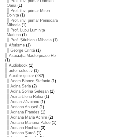
Prof. înv. primar Damian
Oana
(1)
Prof. înv. primar Miron
Doinița
(1)
Prof. înv. primar Penișoară
Mihaela
(1)
Prof. Lupu Luminița
Marlena
(1)
Prof. Știubianu Mihaela
(1)
Aforisme
(1)
George Crintă
(1)
Asociația Masterpeace Ro
(1)
Audiobook
(1)
autor colectiv
(1)
Auxiliar școlar
(282)
Adam Bianca Ștefania
(1)
Adina Seria
(2)
Adina Sorina Seleșan
(1)
Adina-Elena Relea
(1)
Adrian Zăvoianu
(1)
Adriana Anușcă
(1)
Adriana Frandeș
(1)
Adriana Maria Achim
(2)
Adriana Mariana Palce
(1)
Adriana Rochian
(3)
Adriana Șurcă
(1)