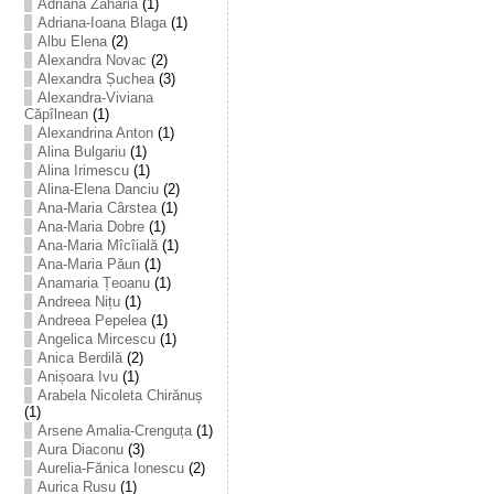
Adriana Zaharia
(1)
Adriana-Ioana Blaga
(1)
Albu Elena
(2)
Alexandra Novac
(2)
Alexandra Șuchea
(3)
Alexandra-Viviana
Căpîlnean
(1)
Alexandrina Anton
(1)
Alina Bulgariu
(1)
Alina Irimescu
(1)
Alina-Elena Danciu
(2)
Ana-Maria Cârstea
(1)
Ana-Maria Dobre
(1)
Ana-Maria Mîcîială
(1)
Ana-Maria Păun
(1)
Anamaria Țeoanu
(1)
Andreea Nițu
(1)
Andreea Pepelea
(1)
Angelica Mircescu
(1)
Anica Berdilă
(2)
Anișoara Ivu
(1)
Arabela Nicoleta Chirănuș
(1)
Arsene Amalia-Crenguța
(1)
Aura Diaconu
(3)
Aurelia-Fănica Ionescu
(2)
Aurica Rusu
(1)