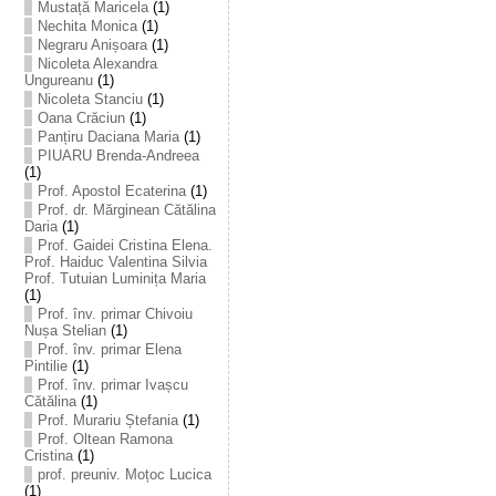
Mustață Maricela
(1)
Nechita Monica
(1)
Negraru Anișoara
(1)
Nicoleta Alexandra
Ungureanu
(1)
Nicoleta Stanciu
(1)
Oana Crăciun
(1)
Panțiru Daciana Maria
(1)
PIUARU Brenda-Andreea
(1)
Prof. Apostol Ecaterina
(1)
Prof. dr. Mărginean Cătălina
Daria
(1)
Prof. Gaidei Cristina Elena.
Prof. Haiduc Valentina Silvia
Prof. Tutuian Luminița Maria
(1)
Prof. înv. primar Chivoiu
Nușa Stelian
(1)
Prof. înv. primar Elena
Pintilie
(1)
Prof. înv. primar Ivașcu
Cătălina
(1)
Prof. Murariu Ștefania
(1)
Prof. Oltean Ramona
Cristina
(1)
prof. preuniv. Moțoc Lucica
(1)