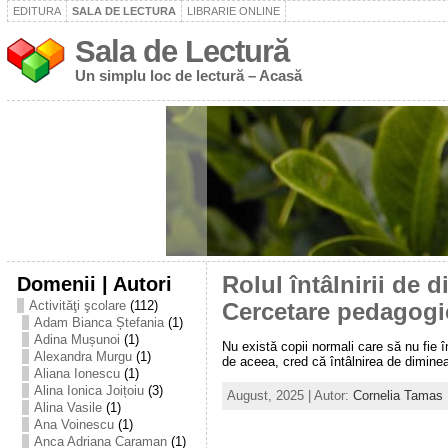
EDITURA
SALA DE LECTURA
LIBRARIE ONLINE
Sala de Lectură
Un simplu loc de lectură – Acasă
Domenii | Autori
Rolul întâlnirii de 
Activităţi şcolare
(112)
Cercetare pedagogi
Adam Bianca Ștefania
(1)
Adina Mușunoi
(1)
Nu există copii normali care să nu fie 
Alexandra Murgu
(1)
de aceea, cred că întâlnirea de dimineaț
Aliana Ionescu
(1)
Alina Ionica Joițoiu
(3)
August, 2025 | Autor:
Cornelia Tamas
Alina Vasile
(1)
Ana Voinescu
(1)
Anca Adriana Caraman
(1)