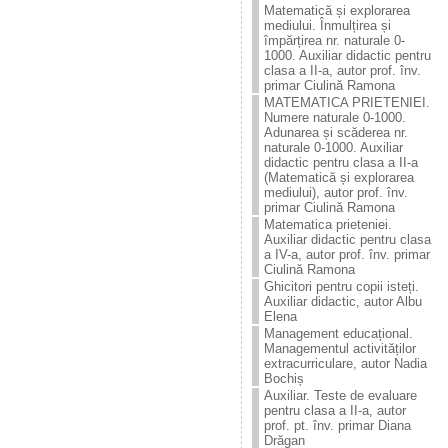
Matematică și explorarea
mediului. Înmulțirea și
împărțirea nr. naturale 0-
1000. Auxiliar didactic pentru
clasa a II-a, autor prof. înv.
primar Ciulină Ramona
MATEMATICA PRIETENIEI.
Numere naturale 0-1000.
Adunarea și scăderea nr.
naturale 0-1000. Auxiliar
didactic pentru clasa a II-a
(Matematică și explorarea
mediului), autor prof. înv.
primar Ciulină Ramona
Matematica prieteniei.
Auxiliar didactic pentru clasa
a IV-a, autor prof. înv. primar
Ciulină Ramona
Ghicitori pentru copii isteți.
Auxiliar didactic, autor Albu
Elena
Management educațional.
Managementul activităților
extracurriculare, autor Nadia
Bochiș
Auxiliar. Teste de evaluare
pentru clasa a II-a, autor
prof. pt. înv. primar Diana
Drăgan