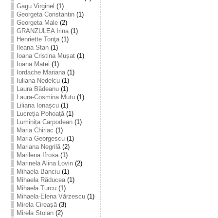
Gagu Virginel
(1)
Georgeta Constantin
(1)
Georgeta Male
(2)
GRANZULEA Irina
(1)
Henriette Tonţa
(1)
Ileana Stan
(1)
Ioana Cristina Mușat
(1)
Ioana Matei
(1)
Iordache Mariana
(1)
Iuliana Nedelcu
(1)
Laura Bădeanu
(1)
Laura-Cosmina Mutu
(1)
Liliana Ionașcu
(1)
Lucreţia Pohoaţă
(1)
Luminița Carpodean
(1)
Maria Chiriac
(1)
Maria Georgescu
(1)
Mariana Negrilă
(2)
Marilena Ifrosa
(1)
Marinela Alina Lovin
(2)
Mihaela Banciu
(1)
Mihaela Răducea
(1)
Mihaela Turcu
(1)
Mihaela-Elena Vărzescu
(1)
Mirela Cireașă
(3)
Mirela Stoian
(2)