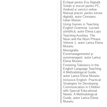
Echipat pentru Era Digitală.
Soluții și trucuri pentru PC,
Android și servicii online.
Manual practic pentru lumea
digitală, autor Cioroianu
Iulian Marian
Using Games in Teaching
English Grammar. Lucrare
științifică, autor Elena Lupu
Teaching Auxiliary. The
Noun and the Noun Phrase.
Volume 1, autor Larisa Elena
Murariu
Monografie.
Euromanagementul şi
euromanagerii, autor Larisa
Elena Murariu
Fostering Tolerance in the
English Language Teaching.
A Methodological Guide,
autor Larisa Elena Murariu
Inclusive English: Practical
Strategies for Developing
Communication in Children
with Special Educational
Needs. A Methodological
Guide, autor Larisa Elena
Murariu