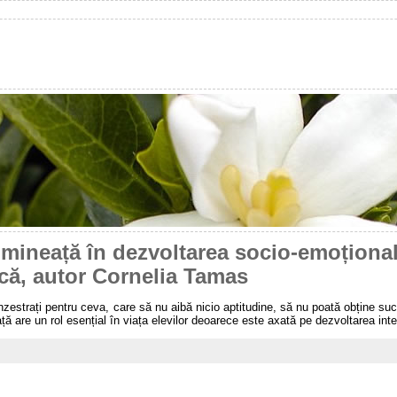
dimineață în dezvoltarea socio-emoțional
că, autor Cornelia Tamas
înzestrați pentru ceva, care să nu aibă nicio aptitudine, să nu poată obține s
ă are un rol esențial în viața elevilor deoarece este axată pe dezvoltarea inte