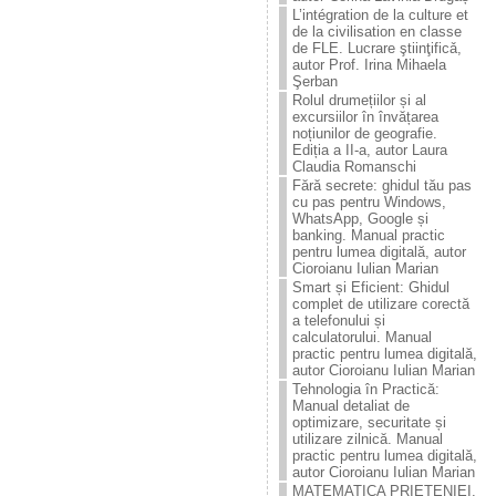
L’intégration de la culture et
de la civilisation en classe
de FLE. Lucrare ştiinţificǎ,
autor Prof. Irina Mihaela
Şerban
Rolul drumețiilor și al
excursiilor în învățarea
noțiunilor de geografie.
Ediția a II-a, autor Laura
Claudia Romanschi
Fără secrete: ghidul tău pas
cu pas pentru Windows,
WhatsApp, Google și
banking. Manual practic
pentru lumea digitală, autor
Cioroianu Iulian Marian
Smart și Eficient: Ghidul
complet de utilizare corectă
a telefonului și
calculatorului. Manual
practic pentru lumea digitală,
autor Cioroianu Iulian Marian
Tehnologia în Practică:
Manual detaliat de
optimizare, securitate și
utilizare zilnică. Manual
practic pentru lumea digitală,
autor Cioroianu Iulian Marian
MATEMATICA PRIETENIEI.