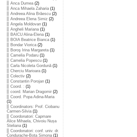
Anca Dumea
(2)
Anca Mihaela Zaharia
(1)
Andreea Alina Brăescu
(2)
Andreea Elena Simiz
(2)
Angela Moldovan
(1)
Angheli Mariana
(1)
BAICU Alina-Elena
(1)
BOIA Beatrice Bianca
(1)
Bondar Viorica
(2)
Boroş Irina Margareta
(1)
Camelia Podaru
(1)
Camelia Popescu
(1)
Carla Nicoleta Gordună
(1)
Cherciu Marioara
(1)
Colectiv
(2)
Constantin Porojan
(1)
Coord. :
(1)
coord. Marian Dragomir
(2)
Coord. Popa Adina-Maria
(1)
Coordinators: Prof. Ciobanu
Carmen-Silvia
(1)
Coordonatori: Capmare
Alice Mihaela, Chivoiu Nușa
Steliana
(1)
Coordonatori: conf. univ. dr.
Condurache-Bota Simona
(1)