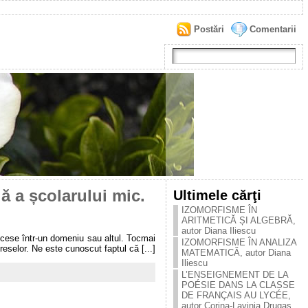
Postări
Comentarii
ă a școlarului mic.
Ultimele cărţi
IZOMORFISME ÎN
ARITMETICĂ ȘI ALGEBRĂ,
autor Diana Iliescu
uccese într-un domeniu sau altul. Tocmai
IZOMORFISME ÎN ANALIZA
reselor. Ne este cunoscut faptul că [...]
MATEMATICĂ, autor Diana
Iliescu
L’ENSEIGNEMENT DE LA
POÉSIE DANS LA CLASSE
DE FRANÇAIS AU LYCÉE,
autor Corina-Lavinia Drugaș