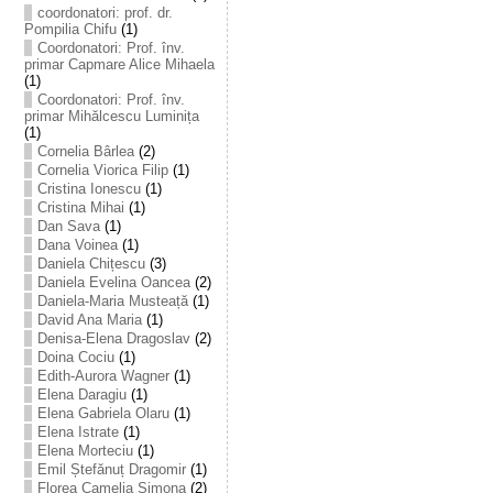
coordonatori: prof. dr.
Pompilia Chifu
(1)
Coordonatori: Prof. înv.
primar Capmare Alice Mihaela
(1)
Coordonatori: Prof. înv.
primar Mihălcescu Luminița
(1)
Cornelia Bârlea
(2)
Cornelia Viorica Filip
(1)
Cristina Ionescu
(1)
Cristina Mihai
(1)
Dan Sava
(1)
Dana Voinea
(1)
Daniela Chițescu
(3)
Daniela Evelina Oancea
(2)
Daniela-Maria Musteață
(1)
David Ana Maria
(1)
Denisa-Elena Dragoslav
(2)
Doina Cociu
(1)
Edith-Aurora Wagner
(1)
Elena Daragiu
(1)
Elena Gabriela Olaru
(1)
Elena Istrate
(1)
Elena Morteciu
(1)
Emil Ștefănuț Dragomir
(1)
Florea Camelia Simona
(2)