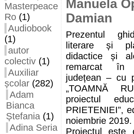
Manuela O
Masterpeace
Damian
Ro
(1)
Audiobook
Prezentul ghi
(1)
literare și p
autor
didactice și a
colectiv
(1)
remarcat în 
Auxiliar
județean – cu p
școlar
(282)
„TOAMNĂ RUG
Adam
proiectul edu
Bianca
PRIETENIEI”, edi
Ștefania
(1)
noiembrie 2019.
Adina Seria
Proiectul este 