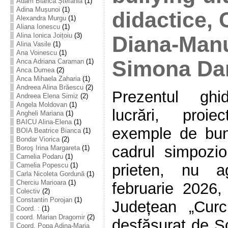
Adam Bianca Ștefania
(1)
Adina Mușunoi
(1)
didactice, 
Alexandra Murgu
(1)
Aliana Ionescu
(1)
Alina Ionica Joițoiu
(3)
Diana-Manu
Alina Vasile
(1)
Ana Voinescu
(1)
Simona Da
Anca Adriana Caraman
(1)
Anca Dumea
(2)
Anca Mihaela Zaharia
(1)
Andreea Alina Brăescu
(2)
Prezentul ghi
Andreea Elena Simiz
(2)
Angela Moldovan
(1)
lucrări, proi
Angheli Mariana
(1)
BAICU Alina-Elena
(1)
exemple de bune
BOIA Beatrice Bianca
(1)
Bondar Viorica
(2)
cadrul simpozion
Boroş Irina Margareta
(1)
Camelia Podaru
(1)
prieten, nu a
Camelia Popescu
(1)
Carla Nicoleta Gordună
(1)
Cherciu Marioara
(1)
februarie 2026, 
Colectiv
(2)
Constantin Porojan
(1)
Județean „Curc
Coord. :
(1)
coord. Marian Dragomir
(2)
desfășurat de Ș
Coord. Popa Adina-Maria