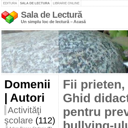
EDITURA
SALA DE LECTURA
LIBRARIE ONLINE
Sala de Lectură
Un simplu loc de lectură – Acasă
Domenii
Fii prieten
| Autori
Ghid didact
Activităţi
pentru pre
şcolare
(112)
bullying-ulu