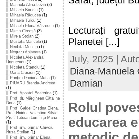
Sărat, județul B
Marinela Alina Lovin
(2)
Mihaela Banciu
(1)
Mihaela Răducea
(1)
Mihaela Turcu
(1)
Mihaela-Elena Vărzescu
(1)
Lecturați gra
Mirela Cireașă
(3)
Mirela Stoian
(2)
Planetei [...]
Mustață Maricela
(1)
Nechita Monica
(1)
Negraru Anișoara
(1)
July, 2025 | Aut
Nicoleta Alexandra
Ungureanu
(1)
Nicoleta Stanciu
(1)
Diana-Manuela 
Oana Crăciun
(1)
Panțiru Daciana Maria
(1)
Damian
PIUARU Brenda-Andreea
(1)
Prof. Apostol Ecaterina
(1)
Prof. dr. Mărginean Cătălina
Rolul poveș
Daria
(1)
Prof. Gaidei Cristina Elena.
Prof. Haiduc Valentina Silvia
educarea el
Prof. Tutuian Luminița Maria
(1)
Prof. înv. primar Chivoiu
Nușa Stelian
(1)
metodic de 
Prof. înv. primar Elena