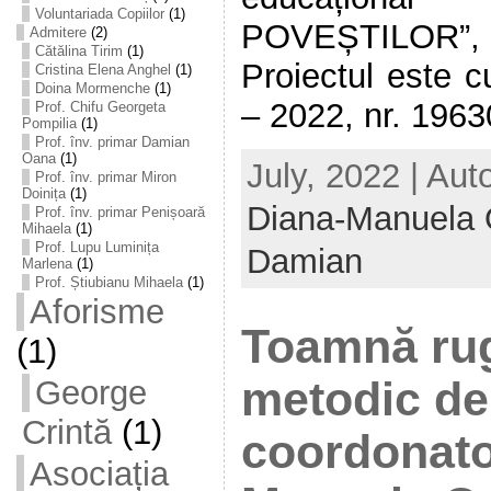
Voluntariada Copiilor
(1)
POVEȘTILOR”, e
Admitere
(2)
Cătălina Tirim
(1)
Proiectul este 
Cristina Elena Anghel
(1)
Doina Mormenche
(1)
– 2022, nr. 1963
Prof. Chifu Georgeta
Pompilia
(1)
Prof. înv. primar Damian
Oana
(1)
July, 2022 | Aut
Prof. înv. primar Miron
Doinița
(1)
Diana-Manuela 
Prof. înv. primar Penișoară
Mihaela
(1)
Prof. Lupu Luminița
Damian
Marlena
(1)
Prof. Știubianu Mihaela
(1)
Aforisme
Toamnă rug
(1)
George
metodic de 
Crintă
(1)
coordonato
Asociația