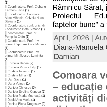
(1)
Râmnicu Sărat, 
Coordinators: Prof. Ciobanu
Carmen-Silvia
(1)
Proiectul Edu
Coordonatori: Capmare
Alice Mihaela, Chivoiu Nușa
Steliana
(1)
faptelor bune” a f
Coordonatori: conf. univ. dr.
Condurache-Bota Simona
(1)
coordonatori: prof. dr.
April, 2026 | Au
Pompilia Chifu
(1)
Coordonatori: Prof. înv.
primar Capmare Alice Mihaela
Diana-Manuela 
(1)
Coordonatori: Prof. înv.
Damian
primar Mihălcescu Luminița
(1)
Cornelia Bârlea
(2)
Cornelia Viorica Filip
(1)
Comoara ve
Cristina Ionescu
(1)
Cristina Mihai
(1)
Dan Sava
(1)
– educație 
Dana Voinea
(1)
Daniela Chițescu
(3)
Daniela Evelina Oancea
(2)
activități d
Daniela-Maria Musteață
(1)
David Ana Maria
(1)
Denisa-Elena Dragoslav
(2)