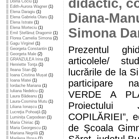
didactic, c
Doina Cociu
(1)
Edith-Aurora Wagner
(1)
Elena Daragiu
(1)
Diana-Manu
Elena Gabriela Olaru
(1)
Elena Istrate
(1)
Elena Morteciu
(1)
Simona Da
Emil Ștefănuț Dragomir
(1)
Florea Camelia Simona
(2)
Gagu Virginel
(1)
Prezentul ghi
Georgeta Constantin
(1)
Georgeta Male
(2)
articolele/ stu
GRANZULEA Irina
(1)
Henriette Tonţa
(1)
lucrările de la 
Ileana Stan
(1)
Ioana Cristina Mușat
(1)
Ioana Matei
(1)
participare 
Iordache Mariana
(1)
Iuliana Nedelcu
(1)
VERDE A PLAN
Laura Bădeanu
(1)
Laura-Cosmina Mutu
(1)
Proiectului
Liliana Ionașcu
(1)
Lucreţia Pohoaţă
(1)
COPILĂRIEI”, edi
Luminița Carpodean
(1)
Maria Chiriac
(1)
de Școala Gimn
Maria Georgescu
(1)
Mariana Negrilă
(2)
Marilena Ifrosa
(1)