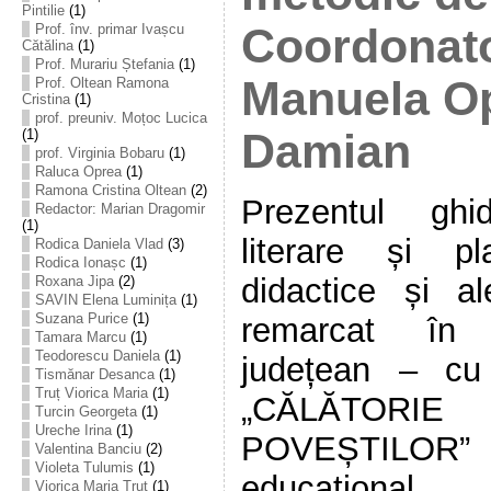
Pintilie
(1)
Coordonato
Prof. înv. primar Ivașcu
Cătălina
(1)
Prof. Murariu Ștefania
(1)
Manuela O
Prof. Oltean Ramona
Cristina
(1)
prof. preuniv. Moțoc Lucica
Damian
(1)
prof. Virginia Bobaru
(1)
Raluca Oprea
(1)
Ramona Cristina Oltean
(2)
Prezentul ghi
Redactor: Marian Dragomir
(1)
literare și pl
Rodica Daniela Vlad
(3)
Rodica Ionașc
(1)
didactice și al
Roxana Jipa
(2)
SAVIN Elena Luminița
(1)
Suzana Purice
(1)
remarcat în 
Tamara Marcu
(1)
Teodorescu Daniela
(1)
județean – cu 
Tismănar Desanca
(1)
Truț Viorica Maria
(1)
„CĂLĂTOR
Turcin Georgeta
(1)
Ureche Irina
(1)
POVEȘTILOR” c
Valentina Banciu
(2)
Violeta Tulumis
(1)
educațio
Viorica Maria Truț
(1)