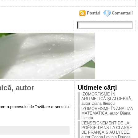
Postări
Comentarii
ică, autor
Ultimele cărţi
IZOMORFISME ÎN
ARITMETICĂ ȘI ALGEBRĂ,
autor Diana Iliescu
lare a procesului de învăţare a sensului
IZOMORFISME ÎN ANALIZA
MATEMATICĂ, autor Diana
Iliescu
L’ENSEIGNEMENT DE LA
POÉSIE DANS LA CLASSE
DE FRANÇAIS AU LYCÉE,
autor Corina-Lavinia Drugaș