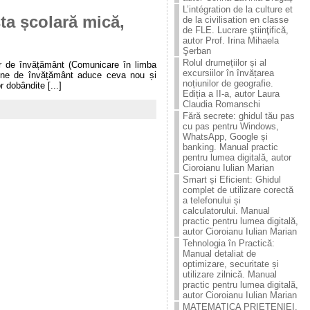
L’intégration de la culture et
ta școlară mică,
de la civilisation en classe
de FLE. Lucrare ştiinţificǎ,
autor Prof. Irina Mihaela
Şerban
Rolul drumețiilor și al
lor de învățământ (Comunicare în limba
excursiilor în învățarea
ipline de învățământ aduce ceva nou și
noțiunilor de geografie.
 dobândite [...]
Ediția a II-a, autor Laura
Claudia Romanschi
Fără secrete: ghidul tău pas
cu pas pentru Windows,
WhatsApp, Google și
banking. Manual practic
pentru lumea digitală, autor
Cioroianu Iulian Marian
Smart și Eficient: Ghidul
complet de utilizare corectă
a telefonului și
calculatorului. Manual
practic pentru lumea digitală,
autor Cioroianu Iulian Marian
Tehnologia în Practică:
Manual detaliat de
optimizare, securitate și
utilizare zilnică. Manual
practic pentru lumea digitală,
autor Cioroianu Iulian Marian
MATEMATICA PRIETENIEI.