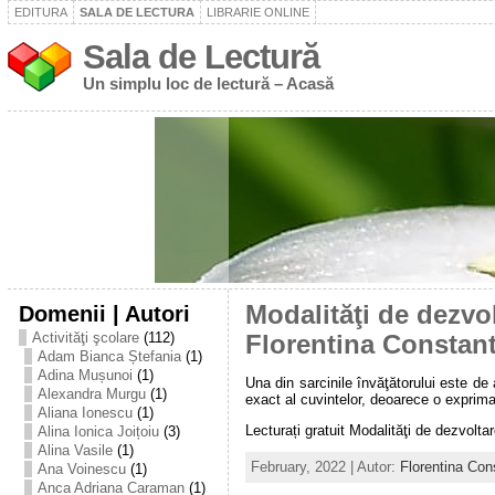
EDITURA
SALA DE LECTURA
LIBRARIE ONLINE
Sala de Lectură
Un simplu loc de lectură – Acasă
Domenii | Autori
Modalităţi de dezvol
Activităţi şcolare
(112)
Florentina Constan
Adam Bianca Ștefania
(1)
Adina Mușunoi
(1)
Una din sarcinile învăţătorului este de
Alexandra Murgu
(1)
exact al cuvintelor, deoarece o exprima
Aliana Ionescu
(1)
Lecturați gratuit Modalităţi de dezvoltar
Alina Ionica Joițoiu
(3)
Alina Vasile
(1)
February, 2022 | Autor:
Florentina Con
Ana Voinescu
(1)
Anca Adriana Caraman
(1)