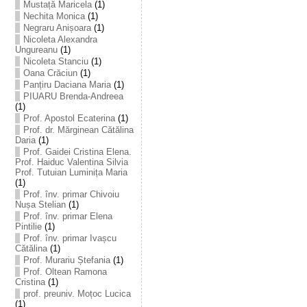
Mustață Maricela
(1)
Nechita Monica
(1)
Negraru Anișoara
(1)
Nicoleta Alexandra
Ungureanu
(1)
Nicoleta Stanciu
(1)
Oana Crăciun
(1)
Panțiru Daciana Maria
(1)
PIUARU Brenda-Andreea
(1)
Prof. Apostol Ecaterina
(1)
Prof. dr. Mărginean Cătălina
Daria
(1)
Prof. Gaidei Cristina Elena.
Prof. Haiduc Valentina Silvia
Prof. Tutuian Luminița Maria
(1)
Prof. înv. primar Chivoiu
Nușa Stelian
(1)
Prof. înv. primar Elena
Pintilie
(1)
Prof. înv. primar Ivașcu
Cătălina
(1)
Prof. Murariu Ștefania
(1)
Prof. Oltean Ramona
Cristina
(1)
prof. preuniv. Moțoc Lucica
(1)