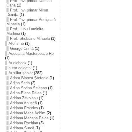
Prof. înv. primar Damian
Oana
(1)
Prof. înv. primar Miron
Doinița
(1)
Prof. înv. primar Penișoară
Mihaela
(1)
Prof. Lupu Luminița
Marlena
(1)
Prof. Știubianu Mihaela
(1)
Aforisme
(1)
George Crintă
(1)
Asociația Masterpeace Ro
(1)
Audiobook
(1)
autor colectiv
(1)
Auxiliar școlar
(282)
Adam Bianca Ștefania
(1)
Adina Seria
(2)
Adina Sorina Seleșan
(1)
Adina-Elena Relea
(1)
Adrian Zăvoianu
(1)
Adriana Anușcă
(1)
Adriana Frandeș
(1)
Adriana Maria Achim
(2)
Adriana Mariana Palce
(1)
Adriana Rochian
(3)
Adriana Șurcă
(1)