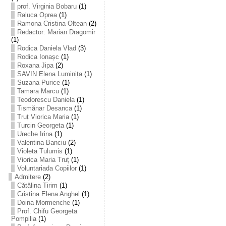
prof. Virginia Bobaru
(1)
Raluca Oprea
(1)
Ramona Cristina Oltean
(2)
Redactor: Marian Dragomir
(1)
Rodica Daniela Vlad
(3)
Rodica Ionașc
(1)
Roxana Jipa
(2)
SAVIN Elena Luminița
(1)
Suzana Purice
(1)
Tamara Marcu
(1)
Teodorescu Daniela
(1)
Tismănar Desanca
(1)
Truț Viorica Maria
(1)
Turcin Georgeta
(1)
Ureche Irina
(1)
Valentina Banciu
(2)
Violeta Tulumis
(1)
Viorica Maria Truț
(1)
Voluntariada Copiilor
(1)
Admitere
(2)
Cătălina Tirim
(1)
Cristina Elena Anghel
(1)
Doina Mormenche
(1)
Prof. Chifu Georgeta
Pompilia
(1)