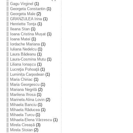
Gagu Virginel
(1)
Georgeta Constantin
(1)
Georgeta Male
(2)
GRANZULEA Irina
(1)
Henriette Tonţa
(1)
Ileana Stan
(1)
Ioana Cristina Mușat
(1)
Ioana Matei
(1)
Iordache Mariana
(1)
Iuliana Nedelcu
(1)
Laura Bădeanu
(1)
Laura-Cosmina Mutu
(1)
Liliana Ionașcu
(1)
Lucreţia Pohoaţă
(1)
Luminița Carpodean
(1)
Maria Chiriac
(1)
Maria Georgescu
(1)
Mariana Negrilă
(2)
Marilena Ifrosa
(1)
Marinela Alina Lovin
(2)
Mihaela Banciu
(1)
Mihaela Răducea
(1)
Mihaela Turcu
(1)
Mihaela-Elena Vărzescu
(1)
Mirela Cireașă
(3)
Mirela Stoian
(2)