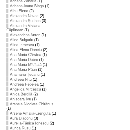
Adriana Zaharia
(1)
Adriana-Ioana Blaga
(1)
Albu Elena
(2)
Alexandra Novac
(2)
Alexandra Șuchea
(3)
Alexandra-Viviana
Căpîlnean
(1)
Alexandrina Anton
(1)
Alina Bulgariu
(1)
Alina Irimescu
(1)
Alina-Elena Danciu
(2)
Ana-Maria Cârstea
(1)
Ana-Maria Dobre
(1)
Ana-Maria Mîcîială
(1)
Ana-Maria Păun
(1)
Anamaria Țeoanu
(1)
Andreea Nițu
(1)
Andreea Pepelea
(1)
Angelica Mircescu
(1)
Anica Berdilă
(2)
Anișoara Ivu
(1)
Arabela Nicoleta Chirănuș
(1)
Arsene Amalia-Crenguța
(1)
Aura Diaconu
(3)
Aurelia-Fănica Ionescu
(2)
Aurica Rusu
(1)