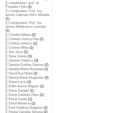
coordonatori: prof. dr.
Pompilia Chifu
(1)
Coordonatori: Prof. înv.
primar Capmare Alice Mihaela
(1)
Coordonatori: Prof. înv.
primar Mihălcescu Luminița
(1)
Cornelia Bârlea
(2)
Cornelia Viorica Filip
(1)
Cristina Ionescu
(1)
Cristina Mihai
(1)
Dan Sava
(1)
Dana Voinea
(1)
Daniela Chițescu
(3)
Daniela Evelina Oancea
(2)
Daniela-Maria Musteață
(1)
David Ana Maria
(1)
Denisa-Elena Dragoslav
(2)
Doina Cociu
(1)
Edith-Aurora Wagner
(1)
Elena Daragiu
(1)
Elena Gabriela Olaru
(1)
Elena Istrate
(1)
Elena Morteciu
(1)
Emil Ștefănuț Dragomir
(1)
Florea Camelia Simona
(2)