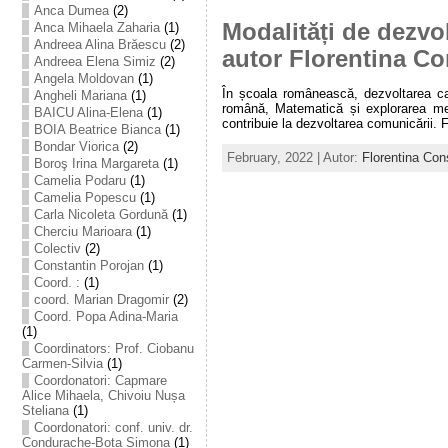
Anca Dumea
(2)
Modalități de dezvol
Anca Mihaela Zaharia
(1)
Andreea Alina Brăescu
(2)
autor Florentina C
Andreea Elena Simiz
(2)
Angela Moldovan
(1)
În școala românească, dezvoltarea cap
Angheli Mariana
(1)
română, Matematică și explorarea medi
BAICU Alina-Elena
(1)
contribuie la dezvoltarea comunicării. 
BOIA Beatrice Bianca
(1)
Bondar Viorica
(2)
February, 2022 | Autor:
Florentina Con
Boroş Irina Margareta
(1)
Camelia Podaru
(1)
Camelia Popescu
(1)
Carla Nicoleta Gordună
(1)
Cherciu Marioara
(1)
Colectiv
(2)
Constantin Porojan
(1)
Coord. :
(1)
coord. Marian Dragomir
(2)
Coord. Popa Adina-Maria
(1)
Coordinators: Prof. Ciobanu
Carmen-Silvia
(1)
Coordonatori: Capmare
Alice Mihaela, Chivoiu Nușa
Steliana
(1)
Coordonatori: conf. univ. dr.
Condurache-Bota Simona
(1)