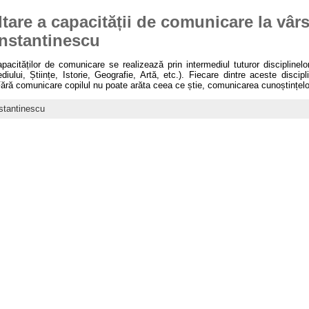
tare a capacității de comunicare la vârs
onstantinescu
acităților de comunicare se realizează prin intermediul tuturor discipline
ului, Științe, Istorie, Geografie, Artă, etc.). Fiecare dintre aceste disc
Fără comunicare copilul nu poate arăta ceea ce știe, comunicarea cunoștințelor
stantinescu