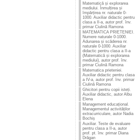
Matematică și explorarea
mediului. Înmulțirea și
împărțirea nr. naturale 0-
1000. Auxiliar didactic pentru
clasa a II-a, autor prof. înv.
primar Ciulină Ramona
MATEMATICA PRIETENIEI.
Numere naturale 0-1000.
Adunarea și scăderea nr.
naturale 0-1000. Auxiliar
didactic pentru clasa a II-a
(Matematică și explorarea
mediului), autor prof. înv.
primar Ciulină Ramona
Matematica prieteniei.
Auxiliar didactic pentru clasa
a IV-a, autor prof. înv. primar
Ciulină Ramona
Ghicitori pentru copii isteți.
Auxiliar didactic, autor Albu
Elena
Management educațional.
Managementul activităților
extracurriculare, autor Nadia
Bochiș
Auxiliar. Teste de evaluare
pentru clasa a II-a, autor
prof. pt. înv. primar Diana
Drăgan