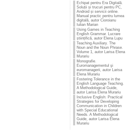
Echipat pentru Era Digitală.
Soluții și trucuri pentru PC,
Android și servicii online.
Manual practic pentru lumea
digitală, autor Cioroianu
Iulian Marian
Using Games in Teaching
English Grammar. Lucrare
științifică, autor Elena Lupu
Teaching Auxiliary. The
Noun and the Noun Phrase.
Volume 1, autor Larisa Elena
Murariu
Monografie.
Euromanagementul şi
euromanagerii, autor Larisa
Elena Murariu
Fostering Tolerance in the
English Language Teaching.
A Methodological Guide,
autor Larisa Elena Murariu
Inclusive English: Practical
Strategies for Developing
Communication in Children
with Special Educational
Needs. A Methodological
Guide, autor Larisa Elena
Murariu