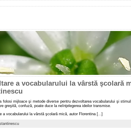
tare a vocabularului la vârstă şcolară m
tinescu
 a folosi mijloace şi metode diverse pentru dezvoltarea vocabularului şi stimu
re greşită, confuză, poate duce la neînţelegerea ideilor transmise.
e a vocabularului la vârstă şcolară mică, autor Florentina [...]
stantinescu