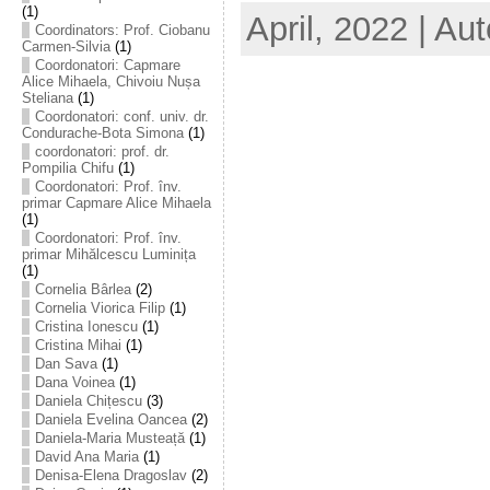
(1)
April, 2022 | Aut
Coordinators: Prof. Ciobanu
Carmen-Silvia
(1)
Coordonatori: Capmare
Alice Mihaela, Chivoiu Nușa
Steliana
(1)
Coordonatori: conf. univ. dr.
Condurache-Bota Simona
(1)
coordonatori: prof. dr.
Pompilia Chifu
(1)
Coordonatori: Prof. înv.
primar Capmare Alice Mihaela
(1)
Coordonatori: Prof. înv.
primar Mihălcescu Luminița
(1)
Cornelia Bârlea
(2)
Cornelia Viorica Filip
(1)
Cristina Ionescu
(1)
Cristina Mihai
(1)
Dan Sava
(1)
Dana Voinea
(1)
Daniela Chițescu
(3)
Daniela Evelina Oancea
(2)
Daniela-Maria Musteață
(1)
David Ana Maria
(1)
Denisa-Elena Dragoslav
(2)