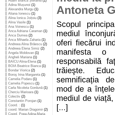
Adam Bianca Ștefania
(1)
Adina Mușunoi
(1)
Antoneta 
Alexandra Murgu
(1)
Aliana Ionescu
(1)
Alina Ionica Joițoiu
(3)
Scopul principa
Alina Vasile
(1)
Ana Voinescu
(1)
mediul înconju
Anca Adriana Caraman
(1)
Anca Dumea
(2)
Anca Mihaela Zaharia
(1)
oferi fiecărui in
Andreea Alina Brăescu
(2)
Andreea Elena Simiz
(2)
manifesta o a
Angela Moldovan
(1)
Angheli Mariana
(1)
responsabilă f
BAICU Alina-Elena
(1)
BOIA Beatrice Bianca
(1)
trăieşte. Edu
Bondar Viorica
(2)
Boroş Irina Margareta
(1)
semnificația de
Camelia Podaru
(1)
Camelia Popescu
(1)
mod de a înțeleg
Carla Nicoleta Gordună
(1)
Cherciu Marioara
(1)
mediul de viață,
Colectiv
(2)
Constantin Porojan
(1)
[...]
Coord. :
(1)
coord. Marian Dragomir
(2)
Coord. Popa Adina-Maria