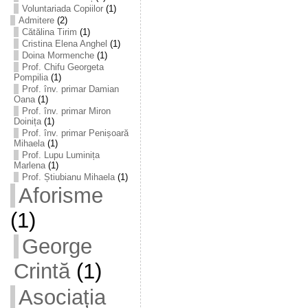
Voluntariada Copiilor
(1)
Admitere
(2)
Cătălina Tirim
(1)
Cristina Elena Anghel
(1)
Doina Mormenche
(1)
Prof. Chifu Georgeta
Pompilia
(1)
Prof. înv. primar Damian
Oana
(1)
Prof. înv. primar Miron
Doinița
(1)
Prof. înv. primar Penișoară
Mihaela
(1)
Prof. Lupu Luminița
Marlena
(1)
Prof. Știubianu Mihaela
(1)
Aforisme
(1)
George
Crintă
(1)
Asociația