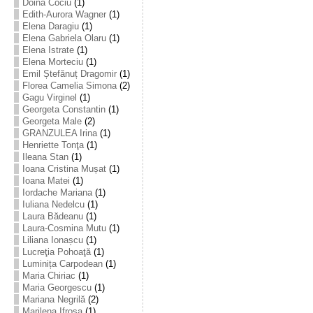
Doina Cociu
(1)
Edith-Aurora Wagner
(1)
Elena Daragiu
(1)
Elena Gabriela Olaru
(1)
Elena Istrate
(1)
Elena Morteciu
(1)
Emil Ștefănuț Dragomir
(1)
Florea Camelia Simona
(2)
Gagu Virginel
(1)
Georgeta Constantin
(1)
Georgeta Male
(2)
GRANZULEA Irina
(1)
Henriette Tonţa
(1)
Ileana Stan
(1)
Ioana Cristina Mușat
(1)
Ioana Matei
(1)
Iordache Mariana
(1)
Iuliana Nedelcu
(1)
Laura Bădeanu
(1)
Laura-Cosmina Mutu
(1)
Liliana Ionașcu
(1)
Lucreţia Pohoaţă
(1)
Luminița Carpodean
(1)
Maria Chiriac
(1)
Maria Georgescu
(1)
Mariana Negrilă
(2)
Marilena Ifrosa
(1)