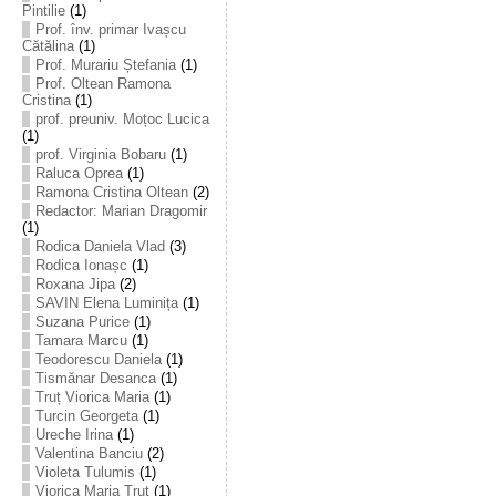
Pintilie
(1)
Prof. înv. primar Ivașcu
Cătălina
(1)
Prof. Murariu Ștefania
(1)
Prof. Oltean Ramona
Cristina
(1)
prof. preuniv. Moțoc Lucica
(1)
prof. Virginia Bobaru
(1)
Raluca Oprea
(1)
Ramona Cristina Oltean
(2)
Redactor: Marian Dragomir
(1)
Rodica Daniela Vlad
(3)
Rodica Ionașc
(1)
Roxana Jipa
(2)
SAVIN Elena Luminița
(1)
Suzana Purice
(1)
Tamara Marcu
(1)
Teodorescu Daniela
(1)
Tismănar Desanca
(1)
Truț Viorica Maria
(1)
Turcin Georgeta
(1)
Ureche Irina
(1)
Valentina Banciu
(2)
Violeta Tulumis
(1)
Viorica Maria Truț
(1)