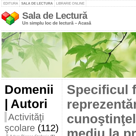
EDITURA
SALA DE LECTURA
LIBRARIE ONLINE
Sala de Lectură
Un simplu loc de lectură – Acasă
Domenii
Specificul 
| Autori
reprezentări
Activităţi
cunoştinţe
şcolare
(112)
mediu la pr