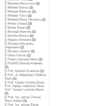
Marinela Alina Lovin
(2)
Mihaela Banciu
(1)
Mihaela Răducea
(1)
Mihaela Turcu
(1)
Mihaela-Elena Vărzescu
(1)
Mirela Cireașă
(3)
Mirela Stoian
(2)
Mustață Maricela
(1)
Nechita Monica
(1)
Negraru Anișoara
(1)
Nicoleta Alexandra
Ungureanu
(1)
Nicoleta Stanciu
(1)
Oana Crăciun
(1)
Panțiru Daciana Maria
(1)
PIUARU Brenda-Andreea
(1)
Prof. Apostol Ecaterina
(1)
Prof. dr. Mărginean Cătălina
Daria
(1)
Prof. Gaidei Cristina Elena.
Prof. Haiduc Valentina Silvia
Prof. Tutuian Luminița Maria
(1)
Prof. înv. primar Chivoiu
Nușa Stelian
(1)
Prof. înv. primar Elena