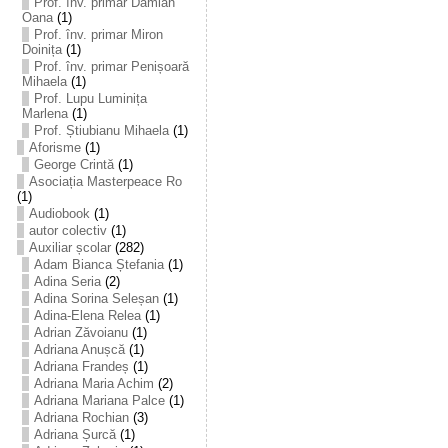
Prof. înv. primar Damian
Oana
(1)
Prof. înv. primar Miron
Doinița
(1)
Prof. înv. primar Penișoară
Mihaela
(1)
Prof. Lupu Luminița
Marlena
(1)
Prof. Știubianu Mihaela
(1)
Aforisme
(1)
George Crintă
(1)
Asociația Masterpeace Ro
(1)
Audiobook
(1)
autor colectiv
(1)
Auxiliar școlar
(282)
Adam Bianca Ștefania
(1)
Adina Seria
(2)
Adina Sorina Seleșan
(1)
Adina-Elena Relea
(1)
Adrian Zăvoianu
(1)
Adriana Anușcă
(1)
Adriana Frandeș
(1)
Adriana Maria Achim
(2)
Adriana Mariana Palce
(1)
Adriana Rochian
(3)
Adriana Șurcă
(1)