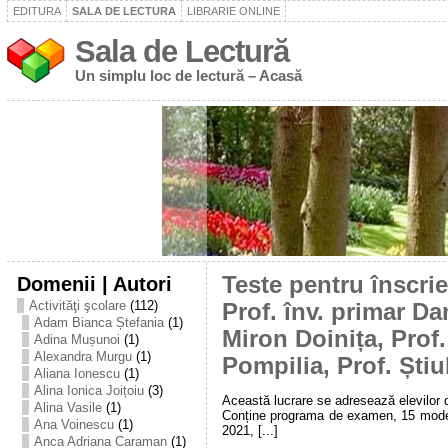
EDITURA
SALA DE LECTURA
LIBRARIE ONLINE
Sala de Lectură
Un simplu loc de lectură – Acasă
Domenii | Autori
Teste pentru înscrie
Activităţi şcolare
(112)
Prof. înv. primar D
Adam Bianca Ștefania
(1)
Miron Doinița, Prof
Adina Mușunoi
(1)
Alexandra Murgu
(1)
Pompilia, Prof. Ști
Aliana Ionescu
(1)
Alina Ionica Joițoiu
(3)
Această lucrare se adresează elevilor d
Alina Vasile
(1)
Conține programa de examen, 15 modele 
Ana Voinescu
(1)
2021, [...]
Anca Adriana Caraman
(1)