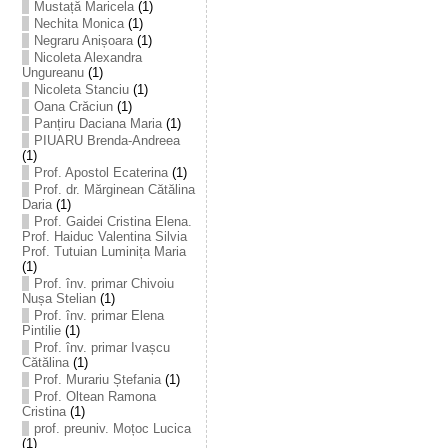
Mustață Maricela
(1)
Nechita Monica
(1)
Negraru Anișoara
(1)
Nicoleta Alexandra
Ungureanu
(1)
Nicoleta Stanciu
(1)
Oana Crăciun
(1)
Panțiru Daciana Maria
(1)
PIUARU Brenda-Andreea
(1)
Prof. Apostol Ecaterina
(1)
Prof. dr. Mărginean Cătălina
Daria
(1)
Prof. Gaidei Cristina Elena.
Prof. Haiduc Valentina Silvia
Prof. Tutuian Luminița Maria
(1)
Prof. înv. primar Chivoiu
Nușa Stelian
(1)
Prof. înv. primar Elena
Pintilie
(1)
Prof. înv. primar Ivașcu
Cătălina
(1)
Prof. Murariu Ștefania
(1)
Prof. Oltean Ramona
Cristina
(1)
prof. preuniv. Moțoc Lucica
(1)