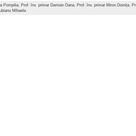
ta Pompilia
,
Prof. înv. primar Damian Oana
,
Prof. înv. primar Miron Doinița
,
Pr
iubianu Mihaela