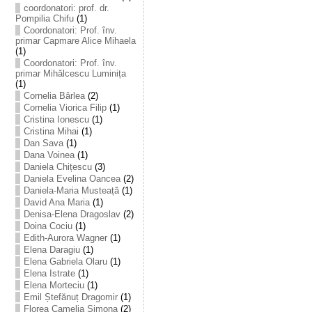
coordonatori: prof. dr.
Pompilia Chifu
(1)
Coordonatori: Prof. înv.
primar Capmare Alice Mihaela
(1)
Coordonatori: Prof. înv.
primar Mihălcescu Luminița
(1)
Cornelia Bârlea
(2)
Cornelia Viorica Filip
(1)
Cristina Ionescu
(1)
Cristina Mihai
(1)
Dan Sava
(1)
Dana Voinea
(1)
Daniela Chițescu
(3)
Daniela Evelina Oancea
(2)
Daniela-Maria Musteață
(1)
David Ana Maria
(1)
Denisa-Elena Dragoslav
(2)
Doina Cociu
(1)
Edith-Aurora Wagner
(1)
Elena Daragiu
(1)
Elena Gabriela Olaru
(1)
Elena Istrate
(1)
Elena Morteciu
(1)
Emil Ștefănuț Dragomir
(1)
Florea Camelia Simona
(2)