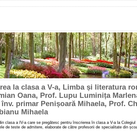
rea la clasa a V-a, Limba și literatura r
amian Oana, Prof. Lupu Luminița Marlena
. înv. primar Penișoară Mihaela, Prof. C
ubianu Mihaela
in clasa a IV-a care se pregătesc pentru înscrierea în clasa a V-a la Colegiul
de teste de admitere, elaborate de către profesorii de specialitate din școal