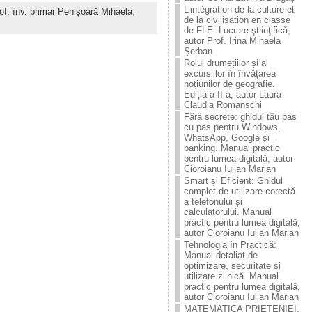
L’intégration de la culture et
of. înv. primar Penișoară Mihaela
,
de la civilisation en classe
de FLE. Lucrare ştiinţificǎ,
autor Prof. Irina Mihaela
Şerban
Rolul drumețiilor și al
excursiilor în învățarea
noțiunilor de geografie.
Ediția a II-a, autor Laura
Claudia Romanschi
Fără secrete: ghidul tău pas
cu pas pentru Windows,
WhatsApp, Google și
banking. Manual practic
pentru lumea digitală, autor
Cioroianu Iulian Marian
Smart și Eficient: Ghidul
complet de utilizare corectă
a telefonului și
calculatorului. Manual
practic pentru lumea digitală,
autor Cioroianu Iulian Marian
Tehnologia în Practică:
Manual detaliat de
optimizare, securitate și
utilizare zilnică. Manual
practic pentru lumea digitală,
autor Cioroianu Iulian Marian
MATEMATICA PRIETENIEI.