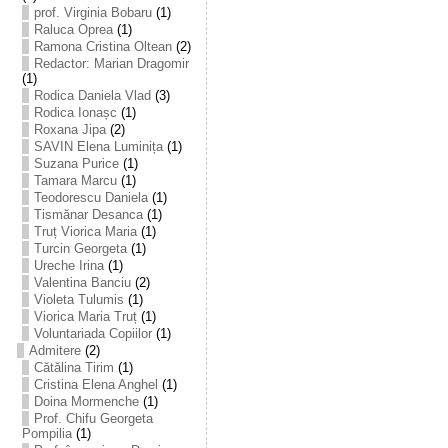
prof. Virginia Bobaru
(1)
Raluca Oprea
(1)
Ramona Cristina Oltean
(2)
Redactor: Marian Dragomir
(1)
Rodica Daniela Vlad
(3)
Rodica Ionașc
(1)
Roxana Jipa
(2)
SAVIN Elena Luminița
(1)
Suzana Purice
(1)
Tamara Marcu
(1)
Teodorescu Daniela
(1)
Tismănar Desanca
(1)
Truț Viorica Maria
(1)
Turcin Georgeta
(1)
Ureche Irina
(1)
Valentina Banciu
(2)
Violeta Tulumis
(1)
Viorica Maria Truț
(1)
Voluntariada Copiilor
(1)
Admitere
(2)
Cătălina Tirim
(1)
Cristina Elena Anghel
(1)
Doina Mormenche
(1)
Prof. Chifu Georgeta
Pompilia
(1)