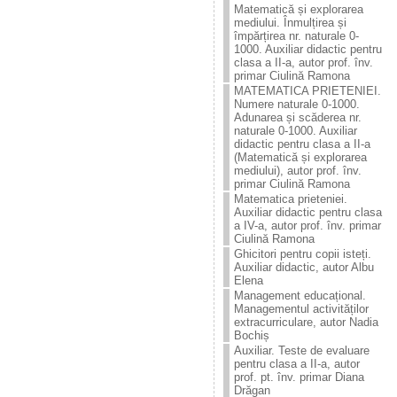
Matematică și explorarea
mediului. Înmulțirea și
împărțirea nr. naturale 0-
1000. Auxiliar didactic pentru
clasa a II-a, autor prof. înv.
primar Ciulină Ramona
MATEMATICA PRIETENIEI.
Numere naturale 0-1000.
Adunarea și scăderea nr.
naturale 0-1000. Auxiliar
didactic pentru clasa a II-a
(Matematică și explorarea
mediului), autor prof. înv.
primar Ciulină Ramona
Matematica prieteniei.
Auxiliar didactic pentru clasa
a IV-a, autor prof. înv. primar
Ciulină Ramona
Ghicitori pentru copii isteți.
Auxiliar didactic, autor Albu
Elena
Management educațional.
Managementul activităților
extracurriculare, autor Nadia
Bochiș
Auxiliar. Teste de evaluare
pentru clasa a II-a, autor
prof. pt. înv. primar Diana
Drăgan