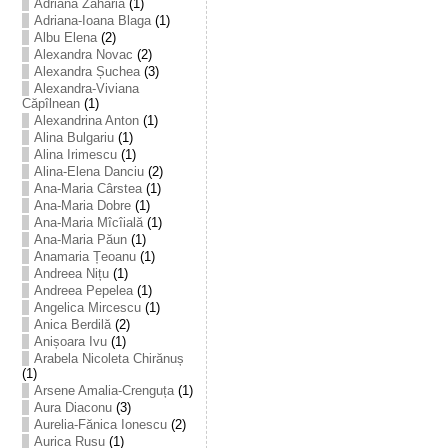
Adriana Zaharia
(1)
Adriana-Ioana Blaga
(1)
Albu Elena
(2)
Alexandra Novac
(2)
Alexandra Șuchea
(3)
Alexandra-Viviana
Căpîlnean
(1)
Alexandrina Anton
(1)
Alina Bulgariu
(1)
Alina Irimescu
(1)
Alina-Elena Danciu
(2)
Ana-Maria Cârstea
(1)
Ana-Maria Dobre
(1)
Ana-Maria Mîcîială
(1)
Ana-Maria Păun
(1)
Anamaria Țeoanu
(1)
Andreea Nițu
(1)
Andreea Pepelea
(1)
Angelica Mircescu
(1)
Anica Berdilă
(2)
Anișoara Ivu
(1)
Arabela Nicoleta Chirănuș
(1)
Arsene Amalia-Crenguța
(1)
Aura Diaconu
(3)
Aurelia-Fănica Ionescu
(2)
Aurica Rusu
(1)