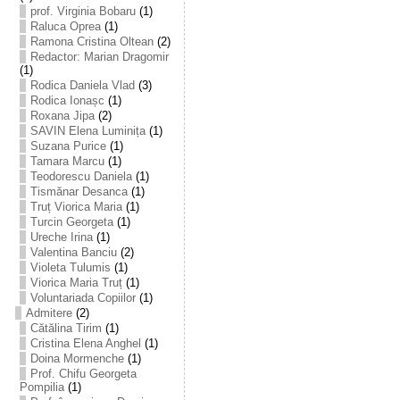
prof. Virginia Bobaru
(1)
Raluca Oprea
(1)
Ramona Cristina Oltean
(2)
Redactor: Marian Dragomir
(1)
Rodica Daniela Vlad
(3)
Rodica Ionașc
(1)
Roxana Jipa
(2)
SAVIN Elena Luminița
(1)
Suzana Purice
(1)
Tamara Marcu
(1)
Teodorescu Daniela
(1)
Tismănar Desanca
(1)
Truț Viorica Maria
(1)
Turcin Georgeta
(1)
Ureche Irina
(1)
Valentina Banciu
(2)
Violeta Tulumis
(1)
Viorica Maria Truț
(1)
Voluntariada Copiilor
(1)
Admitere
(2)
Cătălina Tirim
(1)
Cristina Elena Anghel
(1)
Doina Mormenche
(1)
Prof. Chifu Georgeta
Pompilia
(1)