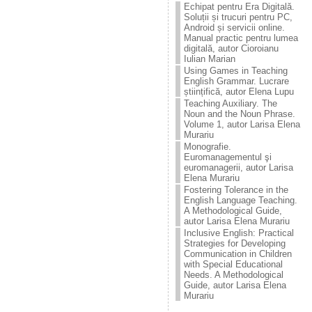
Echipat pentru Era Digitală.
Soluții și trucuri pentru PC,
Android și servicii online.
Manual practic pentru lumea
digitală, autor Cioroianu
Iulian Marian
Using Games in Teaching
English Grammar. Lucrare
științifică, autor Elena Lupu
Teaching Auxiliary. The
Noun and the Noun Phrase.
Volume 1, autor Larisa Elena
Murariu
Monografie.
Euromanagementul şi
euromanagerii, autor Larisa
Elena Murariu
Fostering Tolerance in the
English Language Teaching.
A Methodological Guide,
autor Larisa Elena Murariu
Inclusive English: Practical
Strategies for Developing
Communication in Children
with Special Educational
Needs. A Methodological
Guide, autor Larisa Elena
Murariu