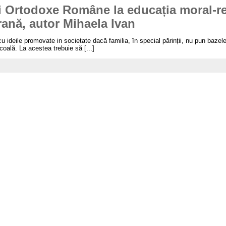
ii Ortodoxe Române la educația moral-re
ană, autor Mihaela Ivan
cu ideile promovate in societate dacă familia, în special părinții, nu pun bazel
oală. La acestea trebuie să [...]