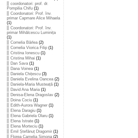
coordonatori: prof. dr.
Pompilia Chifu
(1)
Coordonatori: Prof. înv.
primar Capmare Alice Mihaela
(1)
Coordonatori: Prof. înv.
primar Mihălcescu Luminița
(1)
Cornelia Bârlea
(2)
Cornelia Viorica Filip
(1)
Cristina Ionescu
(1)
Cristina Mihai
(1)
Dan Sava
(1)
Dana Voinea
(1)
Daniela Chițescu
(3)
Daniela Evelina Oancea
(2)
Daniela-Maria Musteață
(1)
David Ana Maria
(1)
Denisa-Elena Dragoslav
(2)
Doina Cociu
(1)
Edith-Aurora Wagner
(1)
Elena Daragiu
(1)
Elena Gabriela Olaru
(1)
Elena Istrate
(1)
Elena Morteciu
(1)
Emil Ștefănuț Dragomir
(1)
Florea Camelia Simona
(2)