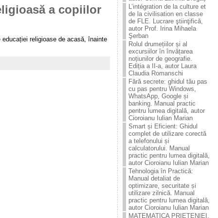
L’intégration de la culture et
ligioasă a copiilor
de la civilisation en classe
de FLE. Lucrare ştiinţificǎ,
autor Prof. Irina Mihaela
Şerban
e educației religioase de acasă, înainte
Rolul drumețiilor și al
excursiilor în învățarea
noțiunilor de geografie.
Ediția a II-a, autor Laura
Claudia Romanschi
Fără secrete: ghidul tău pas
cu pas pentru Windows,
WhatsApp, Google și
banking. Manual practic
pentru lumea digitală, autor
Cioroianu Iulian Marian
Smart și Eficient: Ghidul
complet de utilizare corectă
a telefonului și
calculatorului. Manual
practic pentru lumea digitală,
autor Cioroianu Iulian Marian
Tehnologia în Practică:
Manual detaliat de
optimizare, securitate și
utilizare zilnică. Manual
practic pentru lumea digitală,
autor Cioroianu Iulian Marian
MATEMATICA PRIETENIEI.