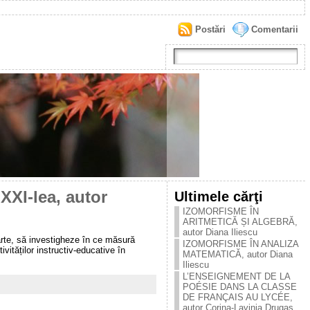
Postări
Comentarii
XXI-lea, autor
Ultimele cărţi
IZOMORFISME ÎN
ARITMETICĂ ȘI ALGEBRĂ,
autor Diana Iliescu
parte, să investigheze în ce măsură
IZOMORFISME ÎN ANALIZA
vităților instructiv-educative în
MATEMATICĂ, autor Diana
Iliescu
L’ENSEIGNEMENT DE LA
POÉSIE DANS LA CLASSE
DE FRANÇAIS AU LYCÉE,
autor Corina-Lavinia Drugaș