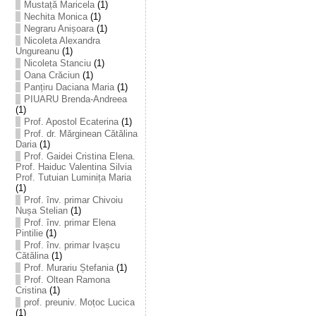
Mustață Maricela
(1)
Nechita Monica
(1)
Negraru Anișoara
(1)
Nicoleta Alexandra
Ungureanu
(1)
Nicoleta Stanciu
(1)
Oana Crăciun
(1)
Panțiru Daciana Maria
(1)
PIUARU Brenda-Andreea
(1)
Prof. Apostol Ecaterina
(1)
Prof. dr. Mărginean Cătălina
Daria
(1)
Prof. Gaidei Cristina Elena.
Prof. Haiduc Valentina Silvia
Prof. Tutuian Luminița Maria
(1)
Prof. înv. primar Chivoiu
Nușa Stelian
(1)
Prof. înv. primar Elena
Pintilie
(1)
Prof. înv. primar Ivașcu
Cătălina
(1)
Prof. Murariu Ștefania
(1)
Prof. Oltean Ramona
Cristina
(1)
prof. preuniv. Moțoc Lucica
(1)