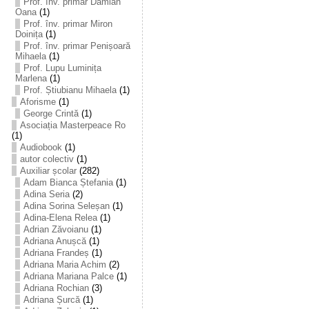
Prof. înv. primar Damian
Oana
(1)
Prof. înv. primar Miron
Doinița
(1)
Prof. înv. primar Penișoară
Mihaela
(1)
Prof. Lupu Luminița
Marlena
(1)
Prof. Știubianu Mihaela
(1)
Aforisme
(1)
George Crintă
(1)
Asociația Masterpeace Ro
(1)
Audiobook
(1)
autor colectiv
(1)
Auxiliar școlar
(282)
Adam Bianca Ștefania
(1)
Adina Seria
(2)
Adina Sorina Seleșan
(1)
Adina-Elena Relea
(1)
Adrian Zăvoianu
(1)
Adriana Anușcă
(1)
Adriana Frandeș
(1)
Adriana Maria Achim
(2)
Adriana Mariana Palce
(1)
Adriana Rochian
(3)
Adriana Șurcă
(1)