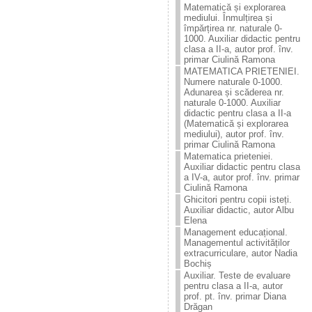
Matematică și explorarea
mediului. Înmulțirea și
împărțirea nr. naturale 0-
1000. Auxiliar didactic pentru
clasa a II-a, autor prof. înv.
primar Ciulină Ramona
MATEMATICA PRIETENIEI.
Numere naturale 0-1000.
Adunarea și scăderea nr.
naturale 0-1000. Auxiliar
didactic pentru clasa a II-a
(Matematică și explorarea
mediului), autor prof. înv.
primar Ciulină Ramona
Matematica prieteniei.
Auxiliar didactic pentru clasa
a IV-a, autor prof. înv. primar
Ciulină Ramona
Ghicitori pentru copii isteți.
Auxiliar didactic, autor Albu
Elena
Management educațional.
Managementul activităților
extracurriculare, autor Nadia
Bochiș
Auxiliar. Teste de evaluare
pentru clasa a II-a, autor
prof. pt. înv. primar Diana
Drăgan