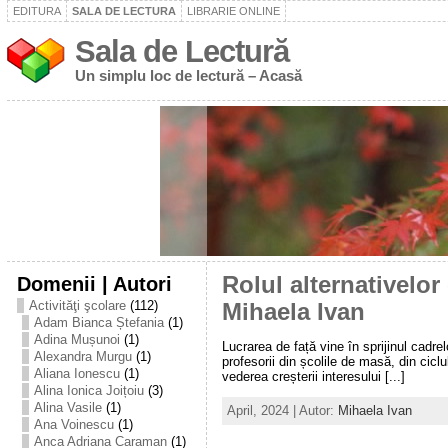
EDITURA
SALA DE LECTURA
LIBRARIE ONLINE
Sala de Lectură
Un simplu loc de lectură – Acasă
Domenii | Autori
Rolul alternativelor
Activităţi şcolare
(112)
Mihaela Ivan
Adam Bianca Ștefania
(1)
Adina Mușunoi
(1)
Lucrarea de față vine în sprijinul cadre
Alexandra Murgu
(1)
profesorii din școlile de masă, din ciclu
Aliana Ionescu
(1)
vederea creșterii interesului [...]
Alina Ionica Joițoiu
(3)
Alina Vasile
(1)
April, 2024 | Autor:
Mihaela Ivan
Ana Voinescu
(1)
Anca Adriana Caraman
(1)