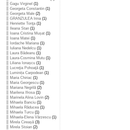
Gagu Virginel
(1)
Georgeta Constantin
(1)
Georgeta Male
(2)
GRANZULEA Irina
(1)
Henriette Tonţa
(1)
Ileana Stan
(1)
Ioana Cristina Mușat
(1)
Ioana Matei
(1)
Iordache Mariana
(1)
Iuliana Nedelcu
(1)
Laura Bădeanu
(1)
Laura-Cosmina Mutu
(1)
Liliana Ionașcu
(1)
Lucreţia Pohoaţă
(1)
Luminița Carpodean
(1)
Maria Chiriac
(1)
Maria Georgescu
(1)
Mariana Negrilă
(2)
Marilena Ifrosa
(1)
Marinela Alina Lovin
(2)
Mihaela Banciu
(1)
Mihaela Răducea
(1)
Mihaela Turcu
(1)
Mihaela-Elena Vărzescu
(1)
Mirela Cireașă
(3)
Mirela Stoian
(2)