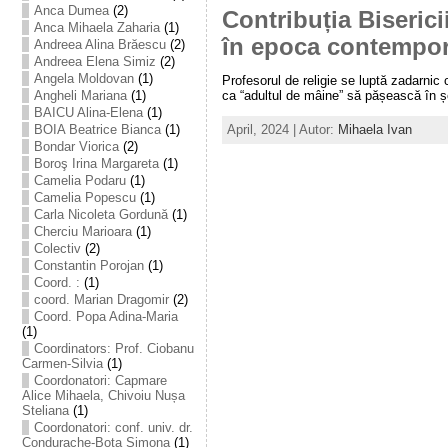
Anca Dumea
(2)
Contribuția Biseric
Anca Mihaela Zaharia
(1)
în epoca contempor
Andreea Alina Brăescu
(2)
Andreea Elena Simiz
(2)
Angela Moldovan
(1)
Profesorul de religie se luptă zadarnic 
Angheli Mariana
(1)
ca “adultul de mâine” să pășească în șc
BAICU Alina-Elena
(1)
BOIA Beatrice Bianca
(1)
April, 2024 | Autor:
Mihaela Ivan
Bondar Viorica
(2)
Boroş Irina Margareta
(1)
Camelia Podaru
(1)
Camelia Popescu
(1)
Carla Nicoleta Gordună
(1)
Cherciu Marioara
(1)
Colectiv
(2)
Constantin Porojan
(1)
Coord. :
(1)
coord. Marian Dragomir
(2)
Coord. Popa Adina-Maria
(1)
Coordinators: Prof. Ciobanu
Carmen-Silvia
(1)
Coordonatori: Capmare
Alice Mihaela, Chivoiu Nușa
Steliana
(1)
Coordonatori: conf. univ. dr.
Condurache-Bota Simona
(1)