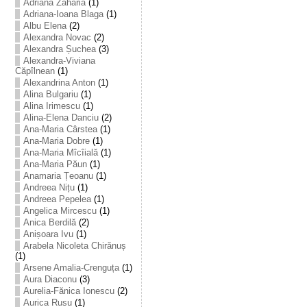
Adriana Zaharia
(1)
Adriana-Ioana Blaga
(1)
Albu Elena
(2)
Alexandra Novac
(2)
Alexandra Șuchea
(3)
Alexandra-Viviana
Căpîlnean
(1)
Alexandrina Anton
(1)
Alina Bulgariu
(1)
Alina Irimescu
(1)
Alina-Elena Danciu
(2)
Ana-Maria Cârstea
(1)
Ana-Maria Dobre
(1)
Ana-Maria Mîcîială
(1)
Ana-Maria Păun
(1)
Anamaria Țeoanu
(1)
Andreea Nițu
(1)
Andreea Pepelea
(1)
Angelica Mircescu
(1)
Anica Berdilă
(2)
Anișoara Ivu
(1)
Arabela Nicoleta Chirănuș
(1)
Arsene Amalia-Crenguța
(1)
Aura Diaconu
(3)
Aurelia-Fănica Ionescu
(2)
Aurica Rusu
(1)