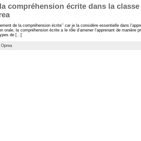
a compréhension écrite dans la classe
rea
ignement de la compréhension écrite’’ car je la considère essentielle dans l’app
orale, la compréhension écrite a le rôle d’amener l’apprenant de manière p
ypes de [...]
a Oprea