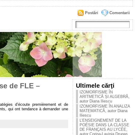
Postări
Comentarii
se de FLE –
Ultimele cărţi
IZOMORFISME ÎN
ARITMETICĂ ȘI ALGEBRĂ,
autor Diana Iliescu
ratégies d’écoute premièrement et de
IZOMORFISME ÎN ANALIZA
ants, qui ont tendance à demander une
MATEMATICĂ, autor Diana
Iliescu
L’ENSEIGNEMENT DE LA
POÉSIE DANS LA CLASSE
DE FRANÇAIS AU LYCÉE,
autor Corina-Lavinia Drugaș