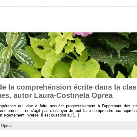
e la comprehénsion écrite dans la clas
ues, autor Laura-Costinela Oprea
étence qui vise à faire acquérir progressivement à l’apprenant des st
xièmement. Il ne s’agit pas d’essayer de tout faire comprendre aux appren
st exactement inverse. Il est question au [...]
a Oprea