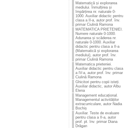
Matematică și explorarea
mediului. Înmulțirea și
împărțirea nr. naturale 0-
1000. Auxiliar didactic pentru
clasa a II-a, autor prof. înv.
primar Ciulină Ramona
MATEMATICA PRIETENIEI.
Numere naturale 0-1000.
Adunarea și scăderea nr.
naturale 0-1000. Auxiliar
didactic pentru clasa a II-a
(Matematică și explorarea
mediului), autor prof. înv.
primar Ciulină Ramona
Matematica prieteniei.
Auxiliar didactic pentru clasa
a IV-a, autor prof. înv. primar
Ciulină Ramona
Ghicitori pentru copii isteți.
Auxiliar didactic, autor Albu
Elena
Management educațional.
Managementul activităților
extracurriculare, autor Nadia
Bochiș
Auxiliar. Teste de evaluare
pentru clasa a II-a, autor
prof. pt. înv. primar Diana
Drăgan