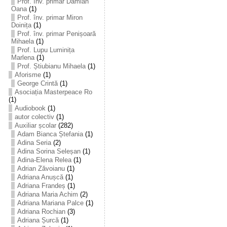
Prof. înv. primar Damian
Oana
(1)
Prof. înv. primar Miron
Doinița
(1)
Prof. înv. primar Penișoară
Mihaela
(1)
Prof. Lupu Luminița
Marlena
(1)
Prof. Știubianu Mihaela
(1)
Aforisme
(1)
George Crintă
(1)
Asociația Masterpeace Ro
(1)
Audiobook
(1)
autor colectiv
(1)
Auxiliar școlar
(282)
Adam Bianca Ștefania
(1)
Adina Seria
(2)
Adina Sorina Seleșan
(1)
Adina-Elena Relea
(1)
Adrian Zăvoianu
(1)
Adriana Anușcă
(1)
Adriana Frandeș
(1)
Adriana Maria Achim
(2)
Adriana Mariana Palce
(1)
Adriana Rochian
(3)
Adriana Șurcă
(1)