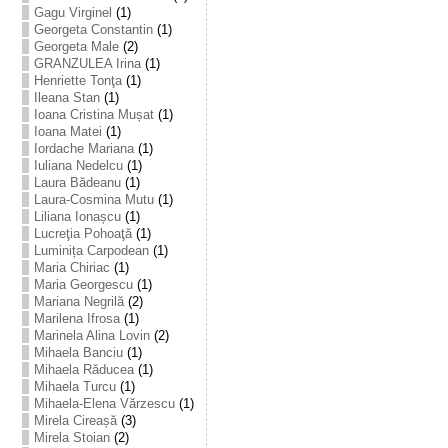
Gagu Virginel
(1)
Georgeta Constantin
(1)
Georgeta Male
(2)
GRANZULEA Irina
(1)
Henriette Tonţa
(1)
Ileana Stan
(1)
Ioana Cristina Mușat
(1)
Ioana Matei
(1)
Iordache Mariana
(1)
Iuliana Nedelcu
(1)
Laura Bădeanu
(1)
Laura-Cosmina Mutu
(1)
Liliana Ionașcu
(1)
Lucreţia Pohoaţă
(1)
Luminița Carpodean
(1)
Maria Chiriac
(1)
Maria Georgescu
(1)
Mariana Negrilă
(2)
Marilena Ifrosa
(1)
Marinela Alina Lovin
(2)
Mihaela Banciu
(1)
Mihaela Răducea
(1)
Mihaela Turcu
(1)
Mihaela-Elena Vărzescu
(1)
Mirela Cireașă
(3)
Mirela Stoian
(2)