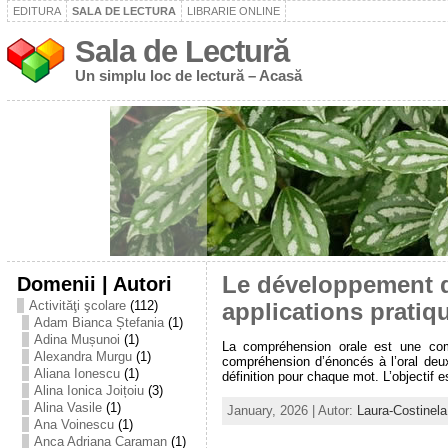
EDITURA
SALA DE LECTURA
LIBRARIE ONLINE
Sala de Lectură
Un simplu loc de lectură – Acasă
Domenii | Autori
Le développement d
Activităţi şcolare
(112)
applications pratiq
Adam Bianca Ștefania
(1)
Adina Mușunoi
(1)
La compréhension orale est une comp
Alexandra Murgu
(1)
compréhension d’énoncés à l’oral deu
Aliana Ionescu
(1)
définition pour chaque mot. L’objectif e
Alina Ionica Joițoiu
(3)
Alina Vasile
(1)
January, 2026 | Autor:
Laura-Costinel
Ana Voinescu
(1)
Anca Adriana Caraman
(1)