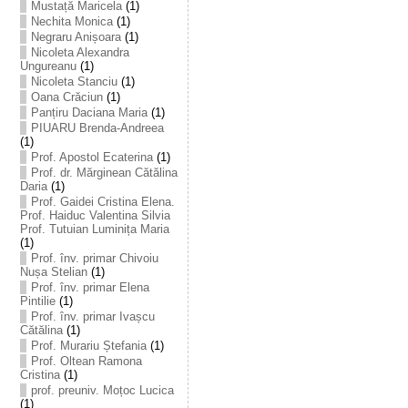
Mustață Maricela
(1)
Nechita Monica
(1)
Negraru Anișoara
(1)
Nicoleta Alexandra
Ungureanu
(1)
Nicoleta Stanciu
(1)
Oana Crăciun
(1)
Panțiru Daciana Maria
(1)
PIUARU Brenda-Andreea
(1)
Prof. Apostol Ecaterina
(1)
Prof. dr. Mărginean Cătălina
Daria
(1)
Prof. Gaidei Cristina Elena.
Prof. Haiduc Valentina Silvia
Prof. Tutuian Luminița Maria
(1)
Prof. înv. primar Chivoiu
Nușa Stelian
(1)
Prof. înv. primar Elena
Pintilie
(1)
Prof. înv. primar Ivașcu
Cătălina
(1)
Prof. Murariu Ștefania
(1)
Prof. Oltean Ramona
Cristina
(1)
prof. preuniv. Moțoc Lucica
(1)