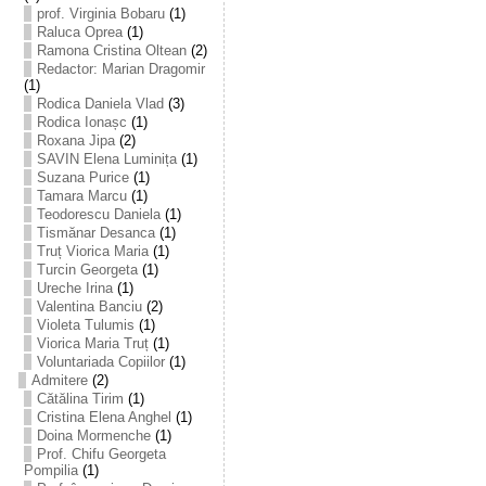
prof. Virginia Bobaru
(1)
Raluca Oprea
(1)
Ramona Cristina Oltean
(2)
Redactor: Marian Dragomir
(1)
Rodica Daniela Vlad
(3)
Rodica Ionașc
(1)
Roxana Jipa
(2)
SAVIN Elena Luminița
(1)
Suzana Purice
(1)
Tamara Marcu
(1)
Teodorescu Daniela
(1)
Tismănar Desanca
(1)
Truț Viorica Maria
(1)
Turcin Georgeta
(1)
Ureche Irina
(1)
Valentina Banciu
(2)
Violeta Tulumis
(1)
Viorica Maria Truț
(1)
Voluntariada Copiilor
(1)
Admitere
(2)
Cătălina Tirim
(1)
Cristina Elena Anghel
(1)
Doina Mormenche
(1)
Prof. Chifu Georgeta
Pompilia
(1)