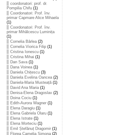
coordonatori: prof. dr.
Pompilia Chifu
(1)
Coordonatori: Prof. înv.
primar Capmare Alice Mihaela
(1)
Coordonatori: Prof. înv.
primar Mihălcescu Luminița
(1)
Cornelia Bârlea
(2)
Cornelia Viorica Filip
(1)
Cristina Ionescu
(1)
Cristina Mihai
(1)
Dan Sava
(1)
Dana Voinea
(1)
Daniela Chițescu
(3)
Daniela Evelina Oancea
(2)
Daniela-Maria Musteață
(1)
David Ana Maria
(1)
Denisa-Elena Dragoslav
(2)
Doina Cociu
(1)
Edith-Aurora Wagner
(1)
Elena Daragiu
(1)
Elena Gabriela Olaru
(1)
Elena Istrate
(1)
Elena Morteciu
(1)
Emil Ștefănuț Dragomir
(1)
Florea Camelia Simona
(2)