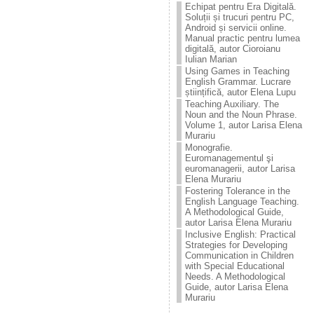
Echipat pentru Era Digitală.
Soluții și trucuri pentru PC,
Android și servicii online.
Manual practic pentru lumea
digitală, autor Cioroianu
Iulian Marian
Using Games in Teaching
English Grammar. Lucrare
științifică, autor Elena Lupu
Teaching Auxiliary. The
Noun and the Noun Phrase.
Volume 1, autor Larisa Elena
Murariu
Monografie.
Euromanagementul şi
euromanagerii, autor Larisa
Elena Murariu
Fostering Tolerance in the
English Language Teaching.
A Methodological Guide,
autor Larisa Elena Murariu
Inclusive English: Practical
Strategies for Developing
Communication in Children
with Special Educational
Needs. A Methodological
Guide, autor Larisa Elena
Murariu