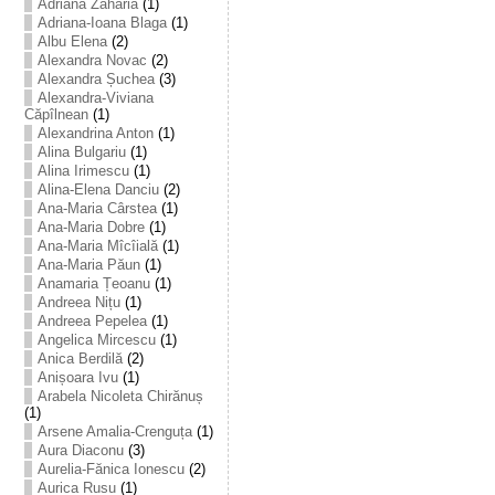
Adriana Zaharia
(1)
Adriana-Ioana Blaga
(1)
Albu Elena
(2)
Alexandra Novac
(2)
Alexandra Șuchea
(3)
Alexandra-Viviana
Căpîlnean
(1)
Alexandrina Anton
(1)
Alina Bulgariu
(1)
Alina Irimescu
(1)
Alina-Elena Danciu
(2)
Ana-Maria Cârstea
(1)
Ana-Maria Dobre
(1)
Ana-Maria Mîcîială
(1)
Ana-Maria Păun
(1)
Anamaria Țeoanu
(1)
Andreea Nițu
(1)
Andreea Pepelea
(1)
Angelica Mircescu
(1)
Anica Berdilă
(2)
Anișoara Ivu
(1)
Arabela Nicoleta Chirănuș
(1)
Arsene Amalia-Crenguța
(1)
Aura Diaconu
(3)
Aurelia-Fănica Ionescu
(2)
Aurica Rusu
(1)