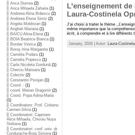
Anca Dumea
(2)
L’enseignement de l
Anca Mihaela Zaharia
(1)
Laura-Costinela Op
Andreea Alina Brăescu
(2)
Andreea Elena Simiz
(2)
Angela Moldovan
(1)
J’ai choisi à traiter le thème ,,L’ense
Angheli Mariana
(1)
même importance que la compréhension 
écrit, à comprendre et à lire différents t
BAICU Alina-Elena
(1)
BOIA Beatrice Bianca
(1)
January, 2026 | Autor:
Laura-Costinel
Bondar Viorica
(2)
Boroş Irina Margareta
(1)
Camelia Podaru
(1)
Camelia Popescu
(1)
Carla Nicoleta Gordună
(1)
Cherciu Marioara
(1)
Colectiv
(2)
Constantin Porojan
(1)
Coord. :
(1)
coord. Marian Dragomir
(2)
Coord. Popa Adina-Maria
(1)
Coordinators: Prof. Ciobanu
Carmen-Silvia
(1)
Coordonatori: Capmare
Alice Mihaela, Chivoiu Nușa
Steliana
(1)
Coordonatori: conf. univ. dr.
Condurache-Bota Simona
(1)