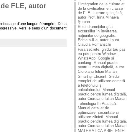
L’intégration de la culture et
 de FLE, autor
de la civilisation en classe
de FLE. Lucrare ştiinţificǎ,
autor Prof. Irina Mihaela
Şerban
rentissage d’une langue étrangère. De la
Rolul drumețiilor și al
rogressive, vers le sens d’un document
excursiilor în învățarea
noțiunilor de geografie.
Ediția a II-a, autor Laura
Claudia Romanschi
Fără secrete: ghidul tău pas
cu pas pentru Windows,
WhatsApp, Google și
banking. Manual practic
pentru lumea digitală, autor
Cioroianu Iulian Marian
Smart și Eficient: Ghidul
complet de utilizare corectă
a telefonului și
calculatorului. Manual
practic pentru lumea digitală,
autor Cioroianu Iulian Marian
Tehnologia în Practică:
Manual detaliat de
optimizare, securitate și
utilizare zilnică. Manual
practic pentru lumea digitală,
autor Cioroianu Iulian Marian
MATEMATICA PRIETENIEI.