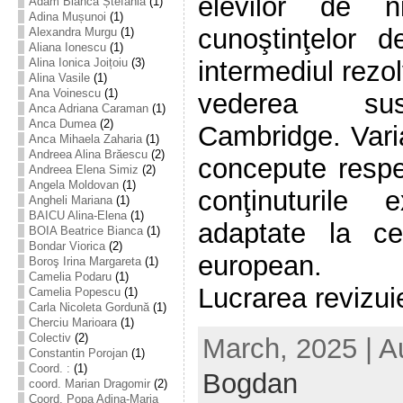
elevilor de n
Adam Bianca Ștefania
(1)
Adina Mușunoi
(1)
cunoştinţelor 
Alexandra Murgu
(1)
Aliana Ionescu
(1)
intermediul rezol
Alina Ionica Joițoiu
(3)
Alina Vasile
(1)
Ana Voinescu
(1)
vederea susț
Anca Adriana Caraman
(1)
Anca Dumea
(2)
Cambridge. Varia
Anca Mihaela Zaharia
(1)
Andreea Alina Brăescu
(2)
concepute respe
Andreea Elena Simiz
(2)
Angela Moldovan
(1)
conţinuturile 
Angheli Mariana
(1)
BAICU Alina-Elena
(1)
adaptate la cer
BOIA Beatrice Bianca
(1)
Bondar Viorica
(2)
european.
Boroş Irina Margareta
(1)
Camelia Podaru
(1)
Lucrarea revizui
Camelia Popescu
(1)
Carla Nicoleta Gordună
(1)
Cherciu Marioara
(1)
Colectiv
(2)
March, 2025 | A
Constantin Porojan
(1)
Coord. :
(1)
Bogdan
coord. Marian Dragomir
(2)
Coord. Popa Adina-Maria