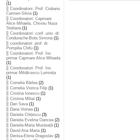
(1)
Coordinators: Prof. Ciobanu
Carmen-Silvia
(1)
Coordonatori: Capmare
Alice Mihaela, Chivoiu Nușa
Steliana
(1)
Coordonatori: conf. univ. dr.
Condurache-Bota Simona
(1)
coordonatori: prof. dr.
Pompilia Chifu
(1)
Coordonatori: Prof. înv.
primar Capmare Alice Mihaela
(1)
Coordonatori: Prof. înv.
primar Mihălcescu Luminița
(1)
Cornelia Bârlea
(2)
Cornelia Viorica Filip
(1)
Cristina Ionescu
(1)
Cristina Mihai
(1)
Dan Sava
(1)
Dana Voinea
(1)
Daniela Chițescu
(3)
Daniela Evelina Oancea
(2)
Daniela-Maria Musteață
(1)
David Ana Maria
(1)
Denisa-Elena Dragoslav
(2)