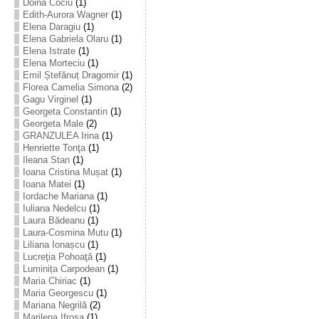
Doina Cociu
(1)
Edith-Aurora Wagner
(1)
Elena Daragiu
(1)
Elena Gabriela Olaru
(1)
Elena Istrate
(1)
Elena Morteciu
(1)
Emil Ștefănuț Dragomir
(1)
Florea Camelia Simona
(2)
Gagu Virginel
(1)
Georgeta Constantin
(1)
Georgeta Male
(2)
GRANZULEA Irina
(1)
Henriette Tonţa
(1)
Ileana Stan
(1)
Ioana Cristina Mușat
(1)
Ioana Matei
(1)
Iordache Mariana
(1)
Iuliana Nedelcu
(1)
Laura Bădeanu
(1)
Laura-Cosmina Mutu
(1)
Liliana Ionașcu
(1)
Lucreţia Pohoaţă
(1)
Luminița Carpodean
(1)
Maria Chiriac
(1)
Maria Georgescu
(1)
Mariana Negrilă
(2)
Marilena Ifrosa
(1)