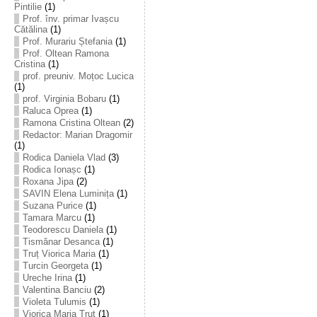
Pintilie
(1)
Prof. înv. primar Ivașcu
Cătălina
(1)
Prof. Murariu Ștefania
(1)
Prof. Oltean Ramona
Cristina
(1)
prof. preuniv. Moțoc Lucica
(1)
prof. Virginia Bobaru
(1)
Raluca Oprea
(1)
Ramona Cristina Oltean
(2)
Redactor: Marian Dragomir
(1)
Rodica Daniela Vlad
(3)
Rodica Ionașc
(1)
Roxana Jipa
(2)
SAVIN Elena Luminița
(1)
Suzana Purice
(1)
Tamara Marcu
(1)
Teodorescu Daniela
(1)
Tismănar Desanca
(1)
Truț Viorica Maria
(1)
Turcin Georgeta
(1)
Ureche Irina
(1)
Valentina Banciu
(2)
Violeta Tulumis
(1)
Viorica Maria Truț
(1)