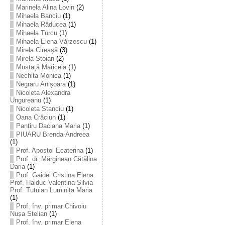
Marinela Alina Lovin
(2)
Mihaela Banciu
(1)
Mihaela Răducea
(1)
Mihaela Turcu
(1)
Mihaela-Elena Vărzescu
(1)
Mirela Cireașă
(3)
Mirela Stoian
(2)
Mustață Maricela
(1)
Nechita Monica
(1)
Negraru Anișoara
(1)
Nicoleta Alexandra
Ungureanu
(1)
Nicoleta Stanciu
(1)
Oana Crăciun
(1)
Panțiru Daciana Maria
(1)
PIUARU Brenda-Andreea
(1)
Prof. Apostol Ecaterina
(1)
Prof. dr. Mărginean Cătălina
Daria
(1)
Prof. Gaidei Cristina Elena.
Prof. Haiduc Valentina Silvia
Prof. Tutuian Luminița Maria
(1)
Prof. înv. primar Chivoiu
Nușa Stelian
(1)
Prof. înv. primar Elena