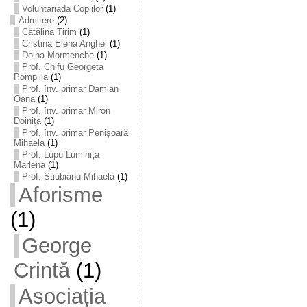
Voluntariada Copiilor
(1)
Admitere
(2)
Cătălina Tirim
(1)
Cristina Elena Anghel
(1)
Doina Mormenche
(1)
Prof. Chifu Georgeta
Pompilia
(1)
Prof. înv. primar Damian
Oana
(1)
Prof. înv. primar Miron
Doinița
(1)
Prof. înv. primar Penișoară
Mihaela
(1)
Prof. Lupu Luminița
Marlena
(1)
Prof. Știubianu Mihaela
(1)
Aforisme
(1)
George
Crintă
(1)
Asociația