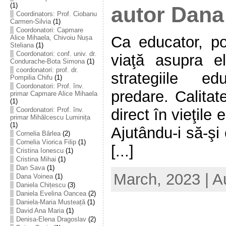
(1)
autor Dana
Coordinators: Prof. Ciobanu
Carmen-Silvia
(1)
Coordonatori: Capmare
Ca educator, p
Alice Mihaela, Chivoiu Nușa
Steliana
(1)
Coordonatori: conf. univ. dr.
viaţă asupra el
Condurache-Bota Simona
(1)
coordonatori: prof. dr.
strategiile e
Pompilia Chifu
(1)
Coordonatori: Prof. înv.
predare. Calitat
primar Capmare Alice Mihaela
(1)
Coordonatori: Prof. înv.
direct în vieţile e
primar Mihălcescu Luminița
(1)
Ajutându-i să-şi
Cornelia Bârlea
(2)
Cornelia Viorica Filip
(1)
[...]
Cristina Ionescu
(1)
Cristina Mihai
(1)
Dan Sava
(1)
March, 2023 | A
Dana Voinea
(1)
Daniela Chițescu
(3)
Daniela Evelina Oancea
(2)
Daniela-Maria Musteață
(1)
David Ana Maria
(1)
Denisa-Elena Dragoslav
(2)