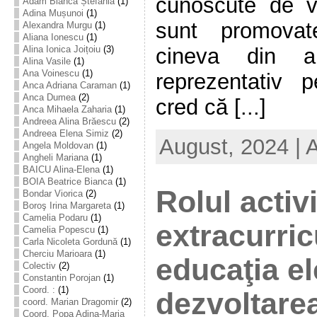
cunoscute de vi
Adam Bianca Ștefania
(1)
Adina Mușunoi
(1)
sunt promovat
Alexandra Murgu
(1)
Aliana Ionescu
(1)
cineva din a
Alina Ionica Joițoiu
(3)
Alina Vasile
(1)
Ana Voinescu
(1)
reprezentativ p
Anca Adriana Caraman
(1)
Anca Dumea
(2)
cred că [...]
Anca Mihaela Zaharia
(1)
Andreea Alina Brăescu
(2)
Andreea Elena Simiz
(2)
August, 2024 | 
Angela Moldovan
(1)
Angheli Mariana
(1)
BAICU Alina-Elena
(1)
BOIA Beatrice Bianca
(1)
Rolul activi
Bondar Viorica
(2)
Boroş Irina Margareta
(1)
Camelia Podaru
(1)
extracurric
Camelia Popescu
(1)
Carla Nicoleta Gordună
(1)
Cherciu Marioara
(1)
educaţia el
Colectiv
(2)
Constantin Porojan
(1)
Coord. :
(1)
dezvoltarea
coord. Marian Dragomir
(2)
Coord. Popa Adina-Maria