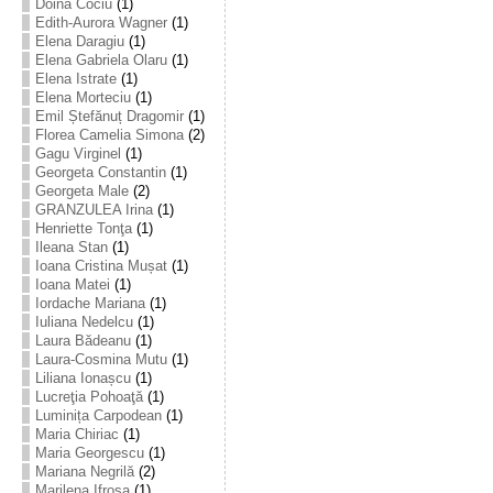
Doina Cociu
(1)
Edith-Aurora Wagner
(1)
Elena Daragiu
(1)
Elena Gabriela Olaru
(1)
Elena Istrate
(1)
Elena Morteciu
(1)
Emil Ștefănuț Dragomir
(1)
Florea Camelia Simona
(2)
Gagu Virginel
(1)
Georgeta Constantin
(1)
Georgeta Male
(2)
GRANZULEA Irina
(1)
Henriette Tonţa
(1)
Ileana Stan
(1)
Ioana Cristina Mușat
(1)
Ioana Matei
(1)
Iordache Mariana
(1)
Iuliana Nedelcu
(1)
Laura Bădeanu
(1)
Laura-Cosmina Mutu
(1)
Liliana Ionașcu
(1)
Lucreţia Pohoaţă
(1)
Luminița Carpodean
(1)
Maria Chiriac
(1)
Maria Georgescu
(1)
Mariana Negrilă
(2)
Marilena Ifrosa
(1)