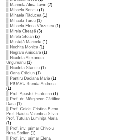
Marinela Alina Lovin
(2)
Mihaela Banciu
(1)
Mihaela Răducea
(1)
Mihaela Turcu
(1)
Mihaela-Elena Vărzescu
(1)
Mirela Cireașă
(3)
Mirela Stoian
(2)
Mustață Maricela
(1)
Nechita Monica
(1)
Negraru Anișoara
(1)
Nicoleta Alexandra
Ungureanu
(1)
Nicoleta Stanciu
(1)
Oana Crăciun
(1)
Panțiru Daciana Maria
(1)
PIUARU Brenda-Andreea
(1)
Prof. Apostol Ecaterina
(1)
Prof. dr. Mărginean Cătălina
Daria
(1)
Prof. Gaidei Cristina Elena.
Prof. Haiduc Valentina Silvia
Prof. Tutuian Luminița Maria
(1)
Prof. înv. primar Chivoiu
Nușa Stelian
(1)
Prof. înv. primar Elena