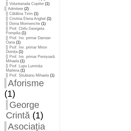
Voluntariada Copiilor
(1)
Admitere
(2)
Cătălina Tirim
(1)
Cristina Elena Anghel
(1)
Doina Mormenche
(1)
Prof. Chifu Georgeta
Pompilia
(1)
Prof. înv. primar Damian
Oana
(1)
Prof. înv. primar Miron
Doinița
(1)
Prof. înv. primar Penișoară
Mihaela
(1)
Prof. Lupu Luminița
Marlena
(1)
Prof. Știubianu Mihaela
(1)
Aforisme
(1)
George
Crintă
(1)
Asociația