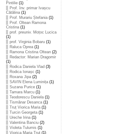
Pintilie
(1)
Prof. înv. primar Ivașcu
Cătălina
(1)
Prof. Murariu Ștefania
(1)
Prof. Oltean Ramona
Cristina
(1)
prof. preuniv. Moțoc Lucica
(1)
prof. Virginia Bobaru
(1)
Raluca Oprea
(1)
Ramona Cristina Oltean
(2)
Redactor: Marian Dragomir
(1)
Rodica Daniela Vlad
(3)
Rodica Ionașc
(1)
Roxana Jipa
(2)
SAVIN Elena Luminița
(1)
Suzana Purice
(1)
Tamara Marcu
(1)
Teodorescu Daniela
(1)
Tismănar Desanca
(1)
Truț Viorica Maria
(1)
Turcin Georgeta
(1)
Ureche Irina
(1)
Valentina Banciu
(2)
Violeta Tulumis
(1)
Viorica Maria Truț
(1)