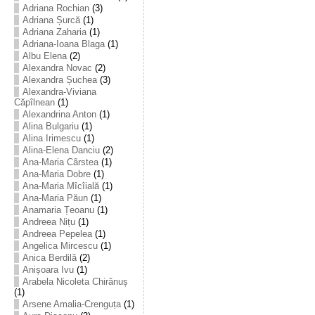
Adriana Rochian
(3)
Adriana Șurcă
(1)
Adriana Zaharia
(1)
Adriana-Ioana Blaga
(1)
Albu Elena
(2)
Alexandra Novac
(2)
Alexandra Șuchea
(3)
Alexandra-Viviana
Căpîlnean
(1)
Alexandrina Anton
(1)
Alina Bulgariu
(1)
Alina Irimescu
(1)
Alina-Elena Danciu
(2)
Ana-Maria Cârstea
(1)
Ana-Maria Dobre
(1)
Ana-Maria Mîcîială
(1)
Ana-Maria Păun
(1)
Anamaria Țeoanu
(1)
Andreea Nițu
(1)
Andreea Pepelea
(1)
Angelica Mircescu
(1)
Anica Berdilă
(2)
Anișoara Ivu
(1)
Arabela Nicoleta Chirănuș
(1)
Arsene Amalia-Crenguța
(1)