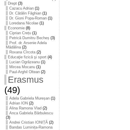
Drept
(3)
Cazacu Adrian
(1)
Dr. Cătălin Făghian
(1)
Dr. Gioni Popa-Roman
(1)
Loredana Nicolae
(1)
Economie
(8)
Ciprian Crețu
(1)
Petrică Dumitru Becheș
(3)
Prof. dr. Arsenie Adela
Mădălina
(2)
Roxana Cîrcota
(2)
Educaţie fizică şi sport
(4)
Lucian Ogrăzeanu
(1)
Mircea Mocanu
(1)
Paul-Arghil Oltean
(2)
Erasmus
(49)
Adela Gabriela Mureșan
(1)
Adrian ION
(2)
Alina Ramona Vlad
(2)
Anca Gabriela Bărbulescu
(3)
Andrei Cristian IONIȚĂ
(2)
Bandas Luminița-Ramona