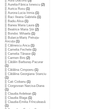
Aura Diaconu
(3)
Aurelia-Fănica Ionescu
(2)
Aurica Rusu
(1)
Aurora-Lucia Irimia
(1)
Baci Ileana Gabriela
(1)
Badiu Alisa
(1)
Banea Maria Laura
(2)
Beatrice Maria Știr
(2)
Bondoc Mihaela
(1)
Bularca-Mariș Petruța-
Ancuța
(1)
Călinescu Anca
(1)
Camelia Fechete
(1)
Camelia Tănase
(1)
Carmen Biro
(2)
Cătălin Barburaș-Pacurar
(1)
Cătălina Cimpoeru
(1)
Cătălina Georgiana Stanciu
(1)
Cati Ciobanu
(1)
Ciorgovean Narcisa-Diana
(1)
Claudia Ardelean
(1)
Claudia Blaga
(1)
Claudia-Emilia Frînculeasă
(1)