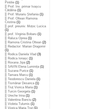
Pintilie
(1)
Prof. înv. primar Ivașcu
Cătălina
(1)
Prof. Murariu Ștefania
(1)
Prof. Oltean Ramona
Cristina
(1)
prof. preuniv. Moțoc Lucica
(1)
prof. Virginia Bobaru
(1)
Raluca Oprea
(1)
Ramona Cristina Oltean
(2)
Redactor: Marian Dragomir
(1)
Rodica Daniela Vlad
(3)
Rodica Ionașc
(1)
Roxana Jipa
(2)
SAVIN Elena Luminița
(1)
Suzana Purice
(1)
Tamara Marcu
(1)
Teodorescu Daniela
(1)
Tismănar Desanca
(1)
Truț Viorica Maria
(1)
Turcin Georgeta
(1)
Ureche Irina
(1)
Valentina Banciu
(2)
Violeta Tulumis
(1)
Viorica Maria Truț
(1)