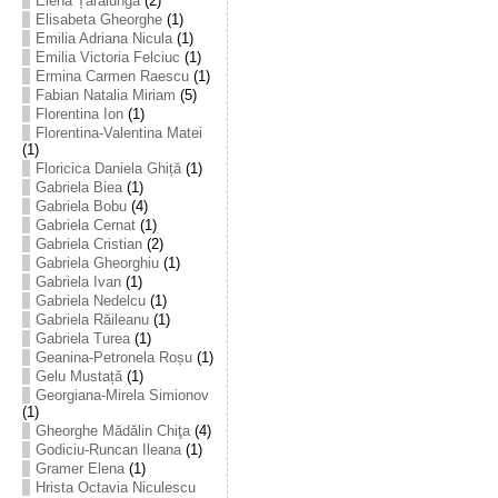
Elena Țarălungă
(2)
Elisabeta Gheorghe
(1)
Emilia Adriana Nicula
(1)
Emilia Victoria Felciuc
(1)
Ermina Carmen Raescu
(1)
Fabian Natalia Miriam
(5)
Florentina Ion
(1)
Florentina-Valentina Matei
(1)
Floricica Daniela Ghiță
(1)
Gabriela Biea
(1)
Gabriela Bobu
(4)
Gabriela Cernat
(1)
Gabriela Cristian
(2)
Gabriela Gheorghiu
(1)
Gabriela Ivan
(1)
Gabriela Nedelcu
(1)
Gabriela Răileanu
(1)
Gabriela Turea
(1)
Geanina-Petronela Roșu
(1)
Gelu Mustață
(1)
Georgiana-Mirela Simionov
(1)
Gheorghe Mădălin Chiţa
(4)
Godiciu-Runcan Ileana
(1)
Gramer Elena
(1)
Hrista Octavia Niculescu