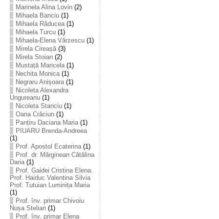
Marinela Alina Lovin
(2)
Mihaela Banciu
(1)
Mihaela Răducea
(1)
Mihaela Turcu
(1)
Mihaela-Elena Vărzescu
(1)
Mirela Cireașă
(3)
Mirela Stoian
(2)
Mustață Maricela
(1)
Nechita Monica
(1)
Negraru Anișoara
(1)
Nicoleta Alexandra
Ungureanu
(1)
Nicoleta Stanciu
(1)
Oana Crăciun
(1)
Panțiru Daciana Maria
(1)
PIUARU Brenda-Andreea
(1)
Prof. Apostol Ecaterina
(1)
Prof. dr. Mărginean Cătălina
Daria
(1)
Prof. Gaidei Cristina Elena.
Prof. Haiduc Valentina Silvia
Prof. Tutuian Luminița Maria
(1)
Prof. înv. primar Chivoiu
Nușa Stelian
(1)
Prof. înv. primar Elena