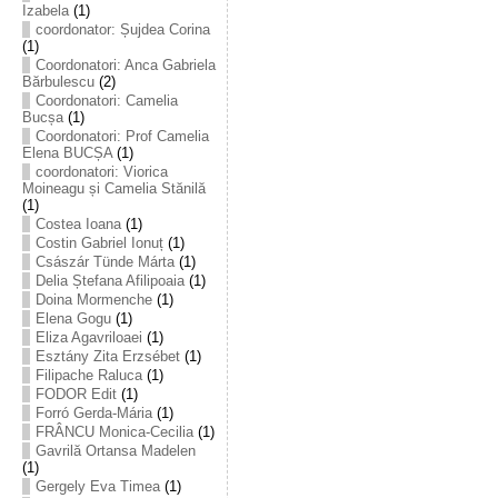
Izabela
(1)
coordonator: Șujdea Corina
(1)
Coordonatori: Anca Gabriela
Bărbulescu
(2)
Coordonatori: Camelia
Bucșa
(1)
Coordonatori: Prof Camelia
Elena BUCȘA
(1)
coordonatori: Viorica
Moineagu și Camelia Stănilă
(1)
Costea Ioana
(1)
Costin Gabriel Ionuț
(1)
Császár Tünde Márta
(1)
Delia Ștefana Afilipoaia
(1)
Doina Mormenche
(1)
Elena Gogu
(1)
Eliza Agavriloaei
(1)
Esztány Zita Erzsébet
(1)
Filipache Raluca
(1)
FODOR Edit
(1)
Forró Gerda-Mária
(1)
FRÂNCU Monica-Cecilia
(1)
Gavrilă Ortansa Madelen
(1)
Gergely Eva Timea
(1)