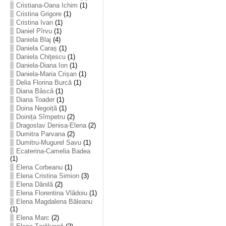
Cristiana-Oana Ichim
(1)
Cristina Grigore
(1)
Cristina Ivan
(1)
Daniel Pîrvu
(1)
Daniela Blaj
(4)
Daniela Caraș
(1)
Daniela Chiţescu
(1)
Daniela-Diana Ion
(1)
Daniela-Maria Crișan
(1)
Delia Florina Burcă
(1)
Diana Bâscă
(1)
Diana Toader
(1)
Doina Negoiță
(1)
Doinița Sîmpetru
(2)
Dragoslav Denisa-Elena
(2)
Dumitra Parvana
(2)
Dumitru-Mugurel Savu
(1)
Ecaterina-Camelia Badea
(1)
Elena Corbeanu
(1)
Elena Cristina Simion
(3)
Elena Dănilă
(2)
Elena Florentina Vlădoiu
(1)
Elena Magdalena Băleanu
(1)
Elena Marc
(2)