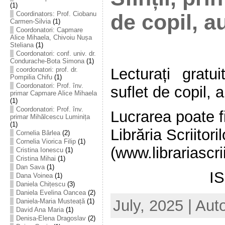
(1)
Coordinators: Prof. Ciobanu
de copil, a
Carmen-Silvia
(1)
Coordonatori: Capmare
Alice Mihaela, Chivoiu Nușa
Steliana
(1)
Coordonatori: conf. univ. dr.
Condurache-Bota Simona
(1)
Lecturați gratui
coordonatori: prof. dr.
Pompilia Chifu
(1)
Coordonatori: Prof. înv.
suflet de copil, 
primar Capmare Alice Mihaela
(1)
Coordonatori: Prof. înv.
Lucrarea poate fi
primar Mihălcescu Luminița
(1)
Librăria Scriitoril
Cornelia Bârlea
(2)
Cornelia Viorica Filip
(1)
(www.librariascrii
Cristina Ionescu
(1)
Cristina Mihai
(1)
Dan Sava
(1)
I
Dana Voinea
(1)
Daniela Chițescu
(3)
Daniela Evelina Oancea
(2)
July, 2025 | Aut
Daniela-Maria Musteață
(1)
David Ana Maria
(1)
Denisa-Elena Dragoslav
(2)