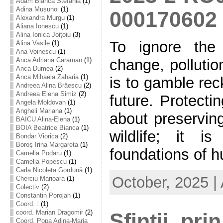
Adam Bianca Ștefania
(1)
Adina Mușunoi
(1)
000170602
Alexandra Murgu
(1)
Aliana Ionescu
(1)
Alina Ionica Joițoiu
(3)
To ignore the
Alina Vasile
(1)
Ana Voinescu
(1)
change, pollutio
Anca Adriana Caraman
(1)
Anca Dumea
(2)
Anca Mihaela Zaharia
(1)
is to gamble rec
Andreea Alina Brăescu
(2)
Andreea Elena Simiz
(2)
future. Protecti
Angela Moldovan
(1)
Angheli Mariana
(1)
about preservin
BAICU Alina-Elena
(1)
BOIA Beatrice Bianca
(1)
wildlife; it i
Bondar Viorica
(2)
Boroş Irina Margareta
(1)
foundations of 
Camelia Podaru
(1)
Camelia Popescu
(1)
Carla Nicoleta Gordună
(1)
October, 2025 |
Cherciu Marioara
(1)
Colectiv
(2)
Constantin Porojan
(1)
Coord. :
(1)
coord. Marian Dragomir
(2)
Sfinții, pri
Coord. Popa Adina-Maria