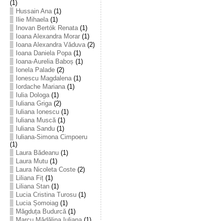
(1)
Hussain Ana
(1)
Ilie Mihaela
(1)
Inovan Bertók Renata
(1)
Ioana Alexandra Morar
(1)
Ioana Alexandra Văduva
(2)
Ioana Daniela Popa
(1)
Ioana-Aurelia Baboș
(1)
Ionela Palade
(2)
Ionescu Magdalena
(1)
Iordache Mariana
(1)
Iulia Dologa
(1)
Iuliana Griga
(2)
Iuliana Ionescu
(1)
Iuliana Muscă
(1)
Iuliana Sandu
(1)
Iuliana-Simona Cimpoeru
(1)
Laura Bădeanu
(1)
Laura Mutu
(1)
Laura Nicoleta Coste
(2)
Liliana Fiț
(1)
Liliana Stan
(1)
Lucia Cristina Turosu
(1)
Lucia Șomoiag
(1)
Măgduța Budurcă
(1)
Marcu Mădălina Iuliana
(1)