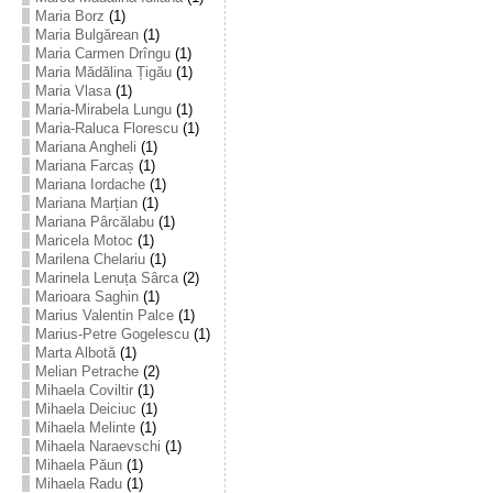
Maria Borz
(1)
Maria Bulgărean
(1)
Maria Carmen Drîngu
(1)
Maria Mădălina Țigău
(1)
Maria Vlasa
(1)
Maria-Mirabela Lungu
(1)
Maria-Raluca Florescu
(1)
Mariana Angheli
(1)
Mariana Farcaș
(1)
Mariana Iordache
(1)
Mariana Marțian
(1)
Mariana Pârcălabu
(1)
Maricela Motoc
(1)
Marilena Chelariu
(1)
Marinela Lenuța Sârca
(2)
Marioara Saghin
(1)
Marius Valentin Palce
(1)
Marius-Petre Gogelescu
(1)
Marta Albotă
(1)
Melian Petrache
(2)
Mihaela Coviltir
(1)
Mihaela Deiciuc
(1)
Mihaela Melinte
(1)
Mihaela Naraevschi
(1)
Mihaela Păun
(1)
Mihaela Radu
(1)