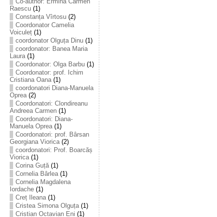
Co-author: Ermina Carmen
Raescu
(1)
Constanța Vîrtosu
(2)
Coordonator Camelia
Voiculeț
(1)
coordonator Olguța Dinu
(1)
coordonator: Banea Maria
Laura
(1)
Coordonator: Olga Barbu
(1)
Coordonator: prof. Ichim
Cristiana Oana
(1)
coordonatori Diana-Manuela
Oprea
(2)
Coordonatori: Clondireanu
Andreea Carmen
(1)
Coordonatori: Diana-
Manuela Oprea
(1)
Coordonatori: prof. Bârsan
Georgiana Viorica
(2)
coordonatori: Prof. Boarcăș
Viorica
(1)
Corina Guță
(1)
Cornelia Bârlea
(1)
Cornelia Magdalena
Iordache
(1)
Creț Ileana
(1)
Cristea Simona Olguța
(1)
Cristian Octavian Eni
(1)