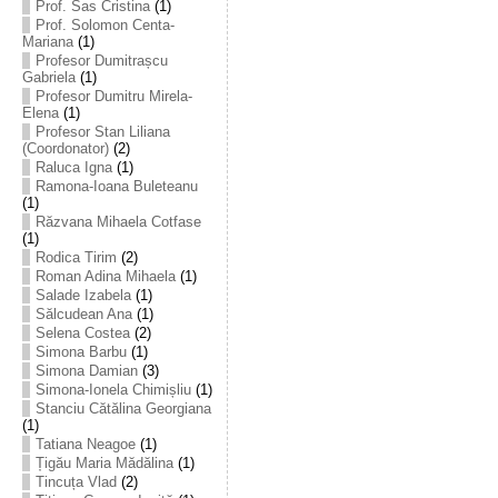
Prof. Sas Cristina
(1)
Prof. Solomon Centa-
Mariana
(1)
Profesor Dumitrașcu
Gabriela
(1)
Profesor Dumitru Mirela-
Elena
(1)
Profesor Stan Liliana
(Coordonator)
(2)
Raluca Igna
(1)
Ramona-Ioana Buleteanu
(1)
Răzvana Mihaela Cotfase
(1)
Rodica Tirim
(2)
Roman Adina Mihaela
(1)
Salade Izabela
(1)
Sălcudean Ana
(1)
Selena Costea
(2)
Simona Barbu
(1)
Simona Damian
(3)
Simona-Ionela Chimișliu
(1)
Stanciu Cătălina Georgiana
(1)
Tatiana Neagoe
(1)
Țigău Maria Mădălina
(1)
Tincuța Vlad
(2)