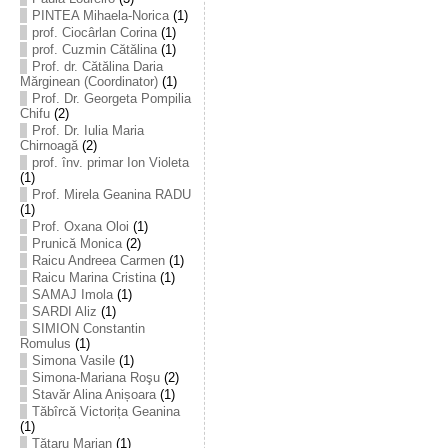
PINTEA Mihaela-Norica
(1)
prof. Ciocârlan Corina
(1)
prof. Cuzmin Cătălina
(1)
Prof. dr. Cătălina Daria
Mărginean (Coordinator)
(1)
Prof. Dr. Georgeta Pompilia
Chifu
(2)
Prof. Dr. Iulia Maria
Chirnoagă
(2)
prof. înv. primar Ion Violeta
(1)
Prof. Mirela Geanina RADU
(1)
Prof. Oxana Oloi
(1)
Prunică Monica
(2)
Raicu Andreea Carmen
(1)
Raicu Marina Cristina
(1)
SAMAJ Imola
(1)
SARDI Aliz
(1)
SIMION Constantin
Romulus
(1)
Simona Vasile
(1)
Simona-Mariana Roşu
(2)
Stavăr Alina Anișoara
(1)
Tăbîrcă Victorița Geanina
(1)
Tătaru Marian
(1)