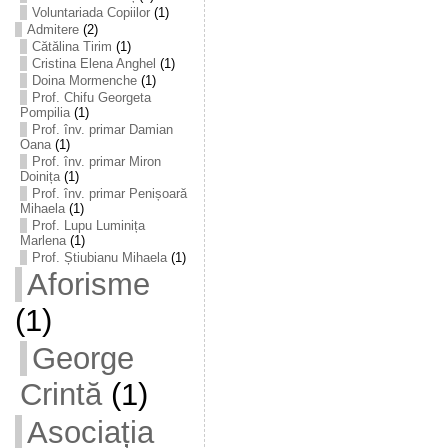
Voluntariada Copiilor
(1)
Admitere
(2)
Cătălina Tirim
(1)
Cristina Elena Anghel
(1)
Doina Mormenche
(1)
Prof. Chifu Georgeta
Pompilia
(1)
Prof. înv. primar Damian
Oana
(1)
Prof. înv. primar Miron
Doinița
(1)
Prof. înv. primar Penișoară
Mihaela
(1)
Prof. Lupu Luminița
Marlena
(1)
Prof. Știubianu Mihaela
(1)
Aforisme
(1)
George
Crintă
(1)
Asociația