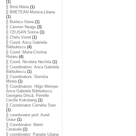
(1)
Birtá Mária
(1)
BRETEAN Monica-Liliana
(1)
Burlacu Oana
(1)
Carmen Neagu
(3)
CEUȘAN Sorina
(1)
Chelu Viorel
(1)
Coord. Anca Gabriela
Bărbulescu
(4)
Coord. Maria-Cristina
Rotaru
(4)
Coord. Nicoleta Nechita
(1)
Coordinators: Anca Gabriela
Bărbulescu
(1)
Coordinators: Dumitra
Mirela
(1)
Coordinators: Hilgo Wempe,
Anca Gabriela Bărbulescu,
Georgeta Dincă, Pernille
Cecilie Koksbang
(1)
Coordonator Cornelia Stan
(1)
coordonator prof. Aurel
Graur
(1)
Coordonator: Marin
Cerasela
(1)
coordonator: Panaite Liliana