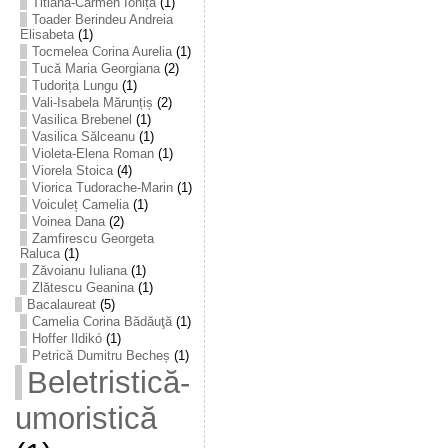
Titiana-Carmen Ioniță
(1)
Toader Berindeu Andreia
Elisabeta
(1)
Tocmelea Corina Aurelia
(1)
Tucă Maria Georgiana
(2)
Tudorița Lungu
(1)
Vali-Isabela Mărunțiș
(2)
Vasilica Brebenel
(1)
Vasilica Sălceanu
(1)
Violeta-Elena Roman
(1)
Viorela Stoica
(4)
Viorica Tudorache-Marin
(1)
Voiculeț Camelia
(1)
Voinea Dana
(2)
Zamfirescu Georgeta
Raluca
(1)
Zăvoianu Iuliana
(1)
Zlătescu Geanina
(1)
Bacalaureat
(5)
Camelia Corina Bădăuţă
(1)
Hoffer Ildikó
(1)
Petrică Dumitru Becheș
(1)
Beletristică-
umoristică