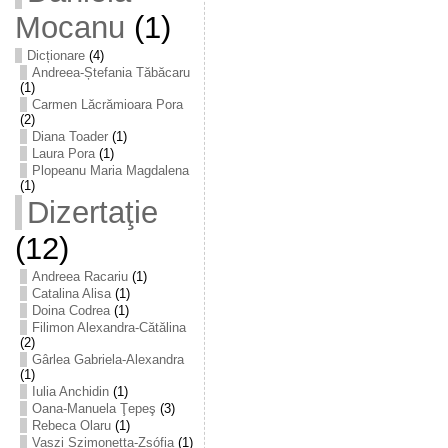
Mocanu
(1)
Dicționare
(4)
Andreea-Ștefania Tăbăcaru
(1)
Carmen Lăcrămioara Pora
(2)
Diana Toader
(1)
Laura Pora
(1)
Plopeanu Maria Magdalena
(1)
Dizertaţie
(12)
Andreea Racariu
(1)
Catalina Alisa
(1)
Doina Codrea
(1)
Filimon Alexandra-Cătălina
(2)
Gârlea Gabriela-Alexandra
(1)
Iulia Anchidin
(1)
Oana-Manuela Ţepeş
(3)
Rebeca Olaru
(1)
Vaszi Szimonetta-Zsófia
(1)