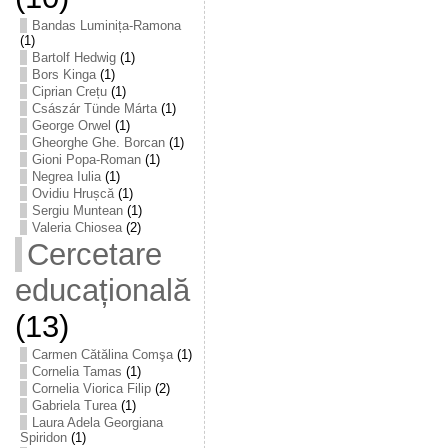
Bandas Luminița-Ramona
(1)
Bartolf Hedwig
(1)
Bors Kinga
(1)
Ciprian Crețu
(1)
Császár Tünde Márta
(1)
George Orwel
(1)
Gheorghe Ghe. Borcan
(1)
Gioni Popa-Roman
(1)
Negrea Iulia
(1)
Ovidiu Hrușcă
(1)
Sergiu Muntean
(1)
Valeria Chiosea
(2)
Cercetare
educațională
(13)
Carmen Cătălina Comşa
(1)
Cornelia Tamas
(1)
Cornelia Viorica Filip
(2)
Gabriela Turea
(1)
Laura Adela Georgiana
Spiridon
(1)