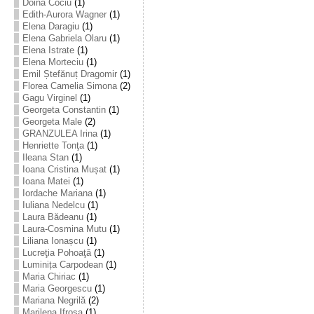
Doina Cociu
(1)
Edith-Aurora Wagner
(1)
Elena Daragiu
(1)
Elena Gabriela Olaru
(1)
Elena Istrate
(1)
Elena Morteciu
(1)
Emil Ștefănuț Dragomir
(1)
Florea Camelia Simona
(2)
Gagu Virginel
(1)
Georgeta Constantin
(1)
Georgeta Male
(2)
GRANZULEA Irina
(1)
Henriette Tonţa
(1)
Ileana Stan
(1)
Ioana Cristina Mușat
(1)
Ioana Matei
(1)
Iordache Mariana
(1)
Iuliana Nedelcu
(1)
Laura Bădeanu
(1)
Laura-Cosmina Mutu
(1)
Liliana Ionașcu
(1)
Lucreţia Pohoaţă
(1)
Luminița Carpodean
(1)
Maria Chiriac
(1)
Maria Georgescu
(1)
Mariana Negrilă
(2)
Marilena Ifrosa
(1)