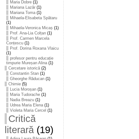
Maria Dobre
(1)
Mariana Lazăr
(1)
Mariana Toma
(1)
Mihaela-Elisabeta Spătaru
(1)
Mihaela-Veronica Micaș
(1)
Prof. Ana-Lia Colțan
(1)
Prof. Carmen Marcela
Conțescu
(1)
Prof. Dorina Roxana Vlaicu
(1)
profesor pentru educație
timpurie Mureșan Alina
(1)
Cercetare istorică
(2)
Constantin Stan
(1)
Gheorghe Răducan
(1)
Chimie
(5)
Lucia Moroșan
(1)
Maria Tudorache
(1)
Nadia Breazu
(1)
Udrea Maria Elena
(1)
Violeta Maria Cercel
(1)
Critică
literară
(19)
Adina Laura Băcean
(1)