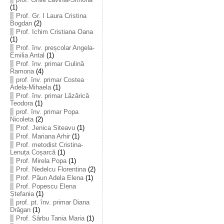
(1)
Prof. Gr. I Laura Cristina
Bogdan
(2)
Prof. Ichim Cristiana Oana
(1)
Prof. înv. preșcolar Angela-
Emilia Antal
(1)
Prof. înv. primar Ciulină
Ramona
(4)
prof. înv. primar Costea
Adela-Mihaela
(1)
Prof. înv. primar Lăzărică
Teodora
(1)
prof. înv. primar Popa
Nicoleta
(2)
Prof. Jenica Siteavu
(1)
Prof. Mariana Arhir
(1)
Prof. metodist Cristina-
Lenuța Coșarcă
(1)
Prof. Mirela Popa
(1)
Prof. Nedelcu Florentina
(2)
Prof. Păun Adela Elena
(1)
Prof. Popescu Elena
Ștefania
(1)
prof. pt. înv. primar Diana
Drăgan
(1)
Prof. Sârbu Tania Maria
(1)