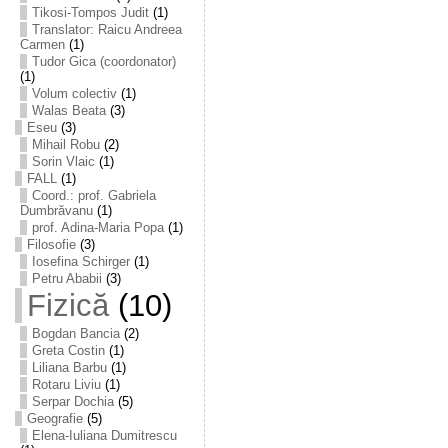
Tikosi-Tompos Judit
(1)
Translator: Raicu Andreea
Carmen
(1)
Tudor Gica (coordonator)
(1)
Volum colectiv
(1)
Walas Beata
(3)
Eseu
(3)
Mihail Robu
(2)
Sorin Vlaic
(1)
FALL
(1)
Coord.: prof. Gabriela
Dumbrăvanu
(1)
prof. Adina-Maria Popa
(1)
Filosofie
(3)
Iosefina Schirger
(1)
Petru Ababii
(3)
Fizică
(10)
Bogdan Bancia
(2)
Greta Costin
(1)
Liliana Barbu
(1)
Rotaru Liviu
(1)
Serpar Dochia
(5)
Geografie
(5)
Elena-Iuliana Dumitrescu