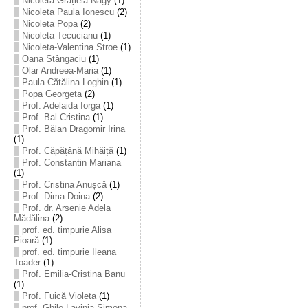
Nicoleta Grațiela Nagy
(1)
Nicoleta Paula Ionescu
(2)
Nicoleta Popa
(2)
Nicoleta Tecucianu
(1)
Nicoleta-Valentina Stroe
(1)
Oana Stângaciu
(1)
Olar Andreea-Maria
(1)
Paula Cătălina Loghin
(1)
Popa Georgeta
(2)
Prof. Adelaida Iorga
(1)
Prof. Bal Cristina
(1)
Prof. Bălan Dragomir Irina
(1)
Prof. Căpățână Mihăiță
(1)
Prof. Constantin Mariana
(1)
Prof. Cristina Anușcă
(1)
Prof. Dima Doina
(2)
Prof. dr. Arsenie Adela
Mădălina
(2)
prof. ed. timpurie Alisa
Pioară
(1)
prof. ed. timpurie Ileana
Toader
(1)
Prof. Emilia-Cristina Banu
(1)
Prof. Fuică Violeta
(1)
prof. Ghile Lavinia-Simona