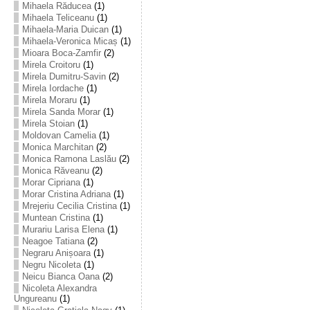
Mihaela Răducea
(1)
Mihaela Teliceanu
(1)
Mihaela-Maria Duican
(1)
Mihaela-Veronica Micaș
(1)
Mioara Boca-Zamfir
(2)
Mirela Croitoru
(1)
Mirela Dumitru-Savin
(2)
Mirela Iordache
(1)
Mirela Moraru
(1)
Mirela Sanda Morar
(1)
Mirela Stoian
(1)
Moldovan Camelia
(1)
Monica Marchitan
(2)
Monica Ramona Laslău
(2)
Monica Răveanu
(2)
Morar Cipriana
(1)
Morar Cristina Adriana
(1)
Mrejeriu Cecilia Cristina
(1)
Muntean Cristina
(1)
Murariu Larisa Elena
(1)
Neagoe Tatiana
(2)
Negraru Anișoara
(1)
Negru Nicoleta
(1)
Neicu Bianca Oana
(2)
Nicoleta Alexandra
Ungureanu
(1)