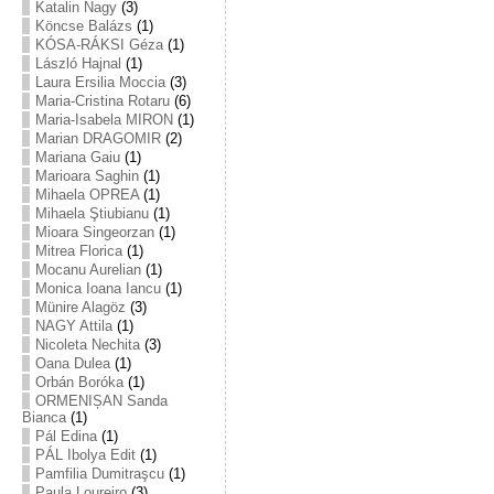
Katalin Nagy
(3)
Köncse Balázs
(1)
KÓSA-RÁKSI Géza
(1)
László Hajnal
(1)
Laura Ersilia Moccia
(3)
Maria-Cristina Rotaru
(6)
Maria-Isabela MIRON
(1)
Marian DRAGOMIR
(2)
Mariana Gaiu
(1)
Marioara Saghin
(1)
Mihaela OPREA
(1)
Mihaela Ştiubianu
(1)
Mioara Singeorzan
(1)
Mitrea Florica
(1)
Mocanu Aurelian
(1)
Monica Ioana Iancu
(1)
Münire Alagöz
(3)
NAGY Attila
(1)
Nicoleta Nechita
(3)
Oana Dulea
(1)
Orbán Boróka
(1)
ORMENIȘAN Sanda
Bianca
(1)
Pál Edina
(1)
PÁL Ibolya Edit
(1)
Pamfilia Dumitraşcu
(1)
Paula Loureiro
(3)