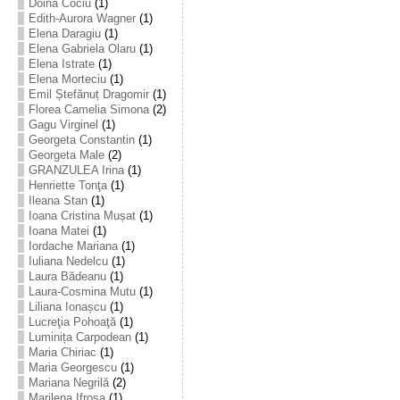
Doina Cociu
(1)
Edith-Aurora Wagner
(1)
Elena Daragiu
(1)
Elena Gabriela Olaru
(1)
Elena Istrate
(1)
Elena Morteciu
(1)
Emil Ștefănuț Dragomir
(1)
Florea Camelia Simona
(2)
Gagu Virginel
(1)
Georgeta Constantin
(1)
Georgeta Male
(2)
GRANZULEA Irina
(1)
Henriette Tonţa
(1)
Ileana Stan
(1)
Ioana Cristina Mușat
(1)
Ioana Matei
(1)
Iordache Mariana
(1)
Iuliana Nedelcu
(1)
Laura Bădeanu
(1)
Laura-Cosmina Mutu
(1)
Liliana Ionașcu
(1)
Lucreţia Pohoaţă
(1)
Luminița Carpodean
(1)
Maria Chiriac
(1)
Maria Georgescu
(1)
Mariana Negrilă
(2)
Marilena Ifrosa
(1)