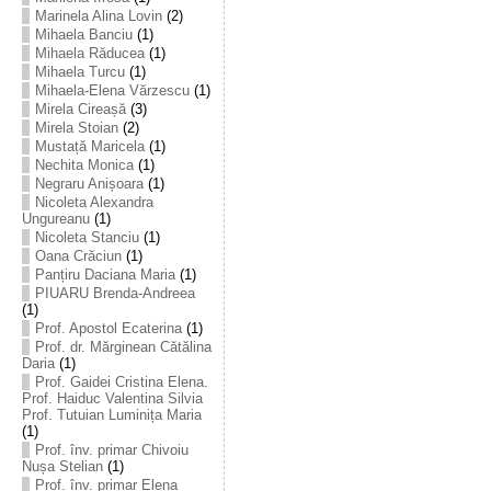
Marinela Alina Lovin
(2)
Mihaela Banciu
(1)
Mihaela Răducea
(1)
Mihaela Turcu
(1)
Mihaela-Elena Vărzescu
(1)
Mirela Cireașă
(3)
Mirela Stoian
(2)
Mustață Maricela
(1)
Nechita Monica
(1)
Negraru Anișoara
(1)
Nicoleta Alexandra
Ungureanu
(1)
Nicoleta Stanciu
(1)
Oana Crăciun
(1)
Panțiru Daciana Maria
(1)
PIUARU Brenda-Andreea
(1)
Prof. Apostol Ecaterina
(1)
Prof. dr. Mărginean Cătălina
Daria
(1)
Prof. Gaidei Cristina Elena.
Prof. Haiduc Valentina Silvia
Prof. Tutuian Luminița Maria
(1)
Prof. înv. primar Chivoiu
Nușa Stelian
(1)
Prof. înv. primar Elena