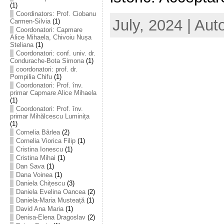
(1)
Coordinators: Prof. Ciobanu
July, 2024 | Aut
Carmen-Silvia
(1)
Coordonatori: Capmare
Alice Mihaela, Chivoiu Nușa
Steliana
(1)
Coordonatori: conf. univ. dr.
Condurache-Bota Simona
(1)
coordonatori: prof. dr.
Pompilia Chifu
(1)
Coordonatori: Prof. înv.
primar Capmare Alice Mihaela
(1)
Coordonatori: Prof. înv.
primar Mihălcescu Luminița
(1)
Cornelia Bârlea
(2)
Cornelia Viorica Filip
(1)
Cristina Ionescu
(1)
Cristina Mihai
(1)
Dan Sava
(1)
Dana Voinea
(1)
Daniela Chițescu
(3)
Daniela Evelina Oancea
(2)
Daniela-Maria Musteață
(1)
David Ana Maria
(1)
Denisa-Elena Dragoslav
(2)