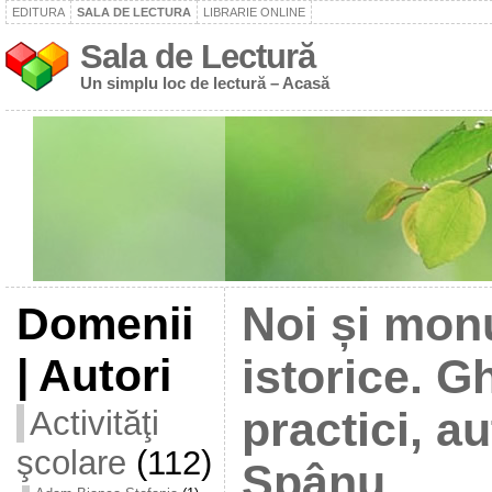
EDITURA
SALA DE LECTURA
LIBRARIE ONLINE
Sala de Lectură
Un simplu loc de lectură – Acasă
Domenii
Noi și mon
| Autori
istorice. G
Activităţi
practici, au
şcolare
(112)
Spânu