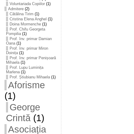
Voluntariada Copiilor
(1)
Admitere
(2)
Cătălina Tirim
(1)
Cristina Elena Anghel
(1)
Doina Mormenche
(1)
Prof. Chifu Georgeta
Pompilia
(1)
Prof. înv. primar Damian
Oana
(1)
Prof. înv. primar Miron
Doinița
(1)
Prof. înv. primar Penișoară
Mihaela
(1)
Prof. Lupu Luminița
Marlena
(1)
Prof. Știubianu Mihaela
(1)
Aforisme
(1)
George
Crintă
(1)
Asociația