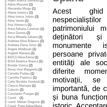
Adam Bianca Ștefania
(1)
Adina Mușunoi
(1)
Alexandra Murgu
(1)
Acest ghi
Aliana Ionescu
(1)
Alina Ionica Joițoiu
(3)
nespecialișt
Alina Vasile
(1)
Ana Voinescu
(1)
patrimoniului 
Anca Adriana Caraman
(1)
Anca Dumea
(2)
deținători și
Anca Mihaela Zaharia
(1)
Andreea Alina Brăescu
(2)
monumente ist
Andreea Elena Simiz
(2)
Angela Moldovan
(1)
persoane private
Angheli Mariana
(1)
BAICU Alina-Elena
(1)
entități ale soc
BOIA Beatrice Bianca
(1)
Bondar Viorica
(2)
diferite mom
Boroş Irina Margareta
(1)
Camelia Podaru
(1)
motivații, se
Camelia Popescu
(1)
Carla Nicoleta Gordună
(1)
Cherciu Marioara
(1)
importantă, de c
Colectiv
(2)
Constantin Porojan
(1)
și buna funcți
Coord. :
(1)
coord. Marian Dragomir
(2)
istoric. Acceptare
Coord. Popa Adina-Maria