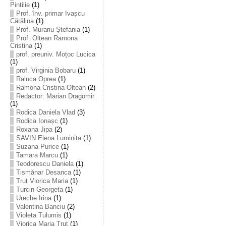
Pintilie
(1)
Prof. înv. primar Ivașcu
Cătălina
(1)
Prof. Murariu Ștefania
(1)
Prof. Oltean Ramona
Cristina
(1)
prof. preuniv. Moțoc Lucica
(1)
prof. Virginia Bobaru
(1)
Raluca Oprea
(1)
Ramona Cristina Oltean
(2)
Redactor: Marian Dragomir
(1)
Rodica Daniela Vlad
(3)
Rodica Ionașc
(1)
Roxana Jipa
(2)
SAVIN Elena Luminița
(1)
Suzana Purice
(1)
Tamara Marcu
(1)
Teodorescu Daniela
(1)
Tismănar Desanca
(1)
Truț Viorica Maria
(1)
Turcin Georgeta
(1)
Ureche Irina
(1)
Valentina Banciu
(2)
Violeta Tulumis
(1)
Viorica Maria Truț
(1)