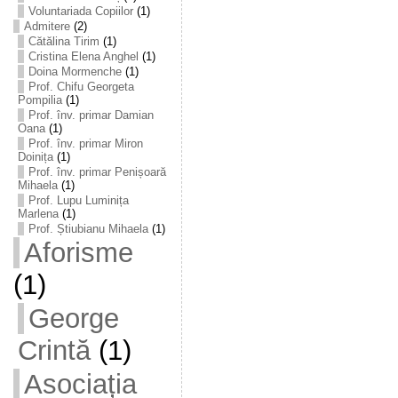
Voluntariada Copiilor
(1)
Admitere
(2)
Cătălina Tirim
(1)
Cristina Elena Anghel
(1)
Doina Mormenche
(1)
Prof. Chifu Georgeta
Pompilia
(1)
Prof. înv. primar Damian
Oana
(1)
Prof. înv. primar Miron
Doinița
(1)
Prof. înv. primar Penișoară
Mihaela
(1)
Prof. Lupu Luminița
Marlena
(1)
Prof. Știubianu Mihaela
(1)
Aforisme
(1)
George
Crintă
(1)
Asociația