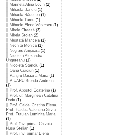
Marinela Alina Lovin
(2)
Mihaela Banciu
(1)
Mihaela Răducea
(1)
Mihaela Turcu
(1)
Mihaela-Elena Vărzescu
(1)
Mirela Cireașă
(3)
Mirela Stoian
(2)
Mustață Maricela
(1)
Nechita Monica
(1)
Negraru Anișoara
(1)
Nicoleta Alexandra
Ungureanu
(1)
Nicoleta Stanciu
(1)
Oana Crăciun
(1)
Panțiru Daciana Maria
(1)
PIUARU Brenda-Andreea
(1)
Prof. Apostol Ecaterina
(1)
Prof. dr. Mărginean Cătălina
Daria
(1)
Prof. Gaidei Cristina Elena.
Prof. Haiduc Valentina Silvia
Prof. Tutuian Luminița Maria
(1)
Prof. înv. primar Chivoiu
Nușa Stelian
(1)
Prof. înv. primar Elena