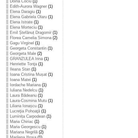
Doina Cociu
(1)
Edith-Aurora Wagner
(1)
Elena Daragiu
(1)
Elena Gabriela Olaru
(1)
Elena Istrate
(1)
Elena Morteciu
(1)
Emil Ștefănuț Dragomir
(1)
Florea Camelia Simona
(2)
Gagu Virginel
(1)
Georgeta Constantin
(1)
Georgeta Male
(2)
GRANZULEA Irina
(1)
Henriette Tonţa
(1)
Ileana Stan
(1)
Ioana Cristina Mușat
(1)
Ioana Matei
(1)
Iordache Mariana
(1)
Iuliana Nedelcu
(1)
Laura Bădeanu
(1)
Laura-Cosmina Mutu
(1)
Liliana Ionașcu
(1)
Lucreţia Pohoaţă
(1)
Luminița Carpodean
(1)
Maria Chiriac
(1)
Maria Georgescu
(1)
Mariana Negrilă
(2)
Marilena Ifrosa
(1)