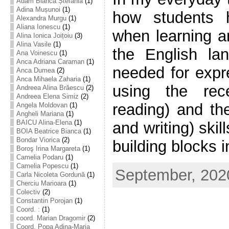
Adam Bianca Ștefania
(1)
Adina Mușunoi
(1)
how students 
Alexandra Murgu
(1)
Aliana Ionescu
(1)
when learning a
Alina Ionica Joițoiu
(3)
Alina Vasile
(1)
the English la
Ana Voinescu
(1)
Anca Adriana Caraman
(1)
needed for expr
Anca Dumea
(2)
Anca Mihaela Zaharia
(1)
using the rece
Andreea Alina Brăescu
(2)
Andreea Elena Simiz
(2)
reading) and th
Angela Moldovan
(1)
Angheli Mariana
(1)
BAICU Alina-Elena
(1)
and writing) skil
BOIA Beatrice Bianca
(1)
Bondar Viorica
(2)
building blocks in
Boroş Irina Margareta
(1)
Camelia Podaru
(1)
Camelia Popescu
(1)
September, 2020
Carla Nicoleta Gordună
(1)
Cherciu Marioara
(1)
Colectiv
(2)
Constantin Porojan
(1)
Coord. :
(1)
coord. Marian Dragomir
(2)
Coord. Popa Adina-Maria