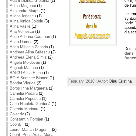
Adam Bianca Ștefania
(1)
veut, 
de l’un
Adina Mușunoi
(1)
Alexandra Murgu
(1)
Le ro
Aliana Ionescu
(1)
syntax
Alina Ionica Joițoiu
(3)
parlé.
Alina Vasile
(1)
abonda
Ana Voinescu
(1)
dialec
Anca Adriana Caraman
(1)
Anca Dumea
(2)
Anca Mihaela Zaharia
(1)
Descar
Andreea Alina Brăescu
(2)
dans 
Andreea Elena Simiz
(2)
franc
Angela Moldovan
(1)
Angheli Mariana
(1)
BAICU Alina-Elena
(1)
BOIA Beatrice Bianca
(1)
February, 2010 | Autor:
Dinu Cristina
Bondar Viorica
(2)
Boroş Irina Margareta
(1)
Camelia Podaru
(1)
Camelia Popescu
(1)
Carla Nicoleta Gordună
(1)
Cherciu Marioara
(1)
Colectiv
(2)
Constantin Porojan
(1)
Coord. :
(1)
coord. Marian Dragomir
(2)
Coord. Popa Adina-Maria