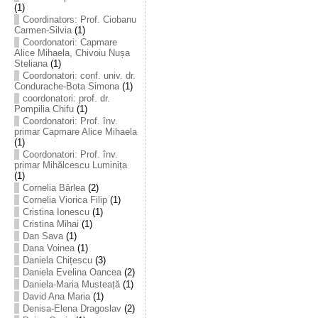
(1)
Coordinators: Prof. Ciobanu
Carmen-Silvia
(1)
Coordonatori: Capmare
Alice Mihaela, Chivoiu Nușa
Steliana
(1)
Coordonatori: conf. univ. dr.
Condurache-Bota Simona
(1)
coordonatori: prof. dr.
Pompilia Chifu
(1)
Coordonatori: Prof. înv.
primar Capmare Alice Mihaela
(1)
Coordonatori: Prof. înv.
primar Mihălcescu Luminița
(1)
Cornelia Bârlea
(2)
Cornelia Viorica Filip
(1)
Cristina Ionescu
(1)
Cristina Mihai
(1)
Dan Sava
(1)
Dana Voinea
(1)
Daniela Chițescu
(3)
Daniela Evelina Oancea
(2)
Daniela-Maria Musteață
(1)
David Ana Maria
(1)
Denisa-Elena Dragoslav
(2)