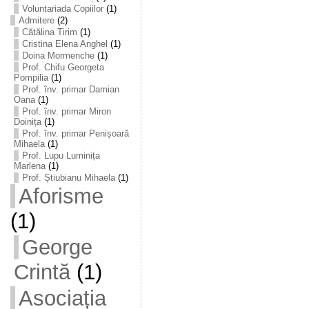
Voluntariada Copiilor
(1)
Admitere
(2)
Cătălina Tirim
(1)
Cristina Elena Anghel
(1)
Doina Mormenche
(1)
Prof. Chifu Georgeta
Pompilia
(1)
Prof. înv. primar Damian
Oana
(1)
Prof. înv. primar Miron
Doinița
(1)
Prof. înv. primar Penișoară
Mihaela
(1)
Prof. Lupu Luminița
Marlena
(1)
Prof. Știubianu Mihaela
(1)
Aforisme
(1)
George
Crintă
(1)
Asociația