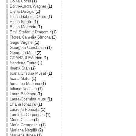
Doina Cociu
(1)
Edith-Aurora Wagner
(1)
Elena Daragiu
(1)
Elena Gabriela Olaru
(1)
Elena Istrate
(1)
Elena Morteciu
(1)
Emil Ștefănuț Dragomir
(1)
Florea Camelia Simona
(2)
Gagu Virginel
(1)
Georgeta Constantin
(1)
Georgeta Male
(2)
GRANZULEA Irina
(1)
Henriette Tonţa
(1)
Ileana Stan
(1)
Ioana Cristina Mușat
(1)
Ioana Matei
(1)
Iordache Mariana
(1)
Iuliana Nedelcu
(1)
Laura Bădeanu
(1)
Laura-Cosmina Mutu
(1)
Liliana Ionașcu
(1)
Lucreţia Pohoaţă
(1)
Luminița Carpodean
(1)
Maria Chiriac
(1)
Maria Georgescu
(1)
Mariana Negrilă
(2)
Marilena Ifrosa
(1)