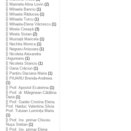
Marinela Alina Lovin
(2)
Mihaela Banciu
(1)
Mihaela Răducea
(1)
Mihaela Turcu
(1)
Mihaela-Elena Vărzescu
(1)
Mirela Cireașă
(3)
Mirela Stoian
(2)
Mustață Maricela
(1)
Nechita Monica
(1)
Negraru Anișoara
(1)
Nicoleta Alexandra
Ungureanu
(1)
Nicoleta Stanciu
(1)
Oana Crăciun
(1)
Panțiru Daciana Maria
(1)
PIUARU Brenda-Andreea
(1)
Prof. Apostol Ecaterina
(1)
Prof. dr. Mărginean Cătălina
Daria
(1)
Prof. Gaidei Cristina Elena.
Prof. Haiduc Valentina Silvia
Prof. Tutuian Luminița Maria
(1)
Prof. înv. primar Chivoiu
Nușa Stelian
(1)
Prof. înv. primar Elena