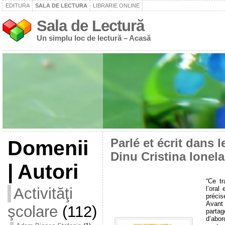
EDITURA
SALA DE LECTURA
LIBRARIE ONLINE
Sala de Lectură
Un simplu loc de lectură – Acasă
Domenii
Parlé et écrit dans 
Dinu Cristina Ionela
| Autori
“Ce tr
l’oral
Activităţi
précis
Avant 
şcolare
(112)
partag
d’abor