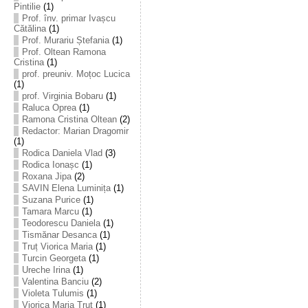
Pintilie
(1)
Prof. înv. primar Ivașcu
Cătălina
(1)
Prof. Murariu Ștefania
(1)
Prof. Oltean Ramona
Cristina
(1)
prof. preuniv. Moțoc Lucica
(1)
prof. Virginia Bobaru
(1)
Raluca Oprea
(1)
Ramona Cristina Oltean
(2)
Redactor: Marian Dragomir
(1)
Rodica Daniela Vlad
(3)
Rodica Ionașc
(1)
Roxana Jipa
(2)
SAVIN Elena Luminița
(1)
Suzana Purice
(1)
Tamara Marcu
(1)
Teodorescu Daniela
(1)
Tismănar Desanca
(1)
Truț Viorica Maria
(1)
Turcin Georgeta
(1)
Ureche Irina
(1)
Valentina Banciu
(2)
Violeta Tulumis
(1)
Viorica Maria Truț
(1)