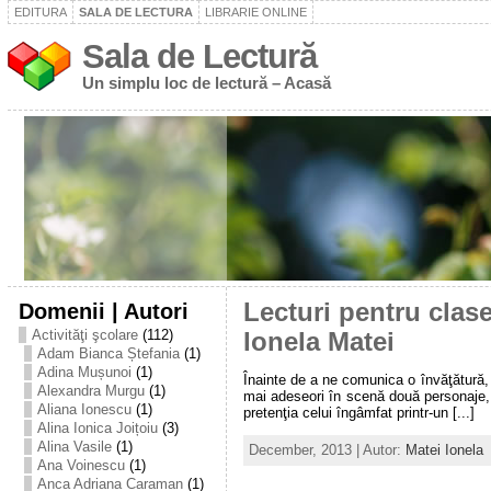
EDITURA
SALA DE LECTURA
LIBRARIE ONLINE
Sala de Lectură
Un simplu loc de lectură – Acasă
Domenii | Autori
Lecturi pentru clase
Activităţi şcolare
(112)
Ionela Matei
Adam Bianca Ștefania
(1)
Adina Mușunoi
(1)
Înainte de a ne comunica o învăţătură,
Alexandra Murgu
(1)
mai adeseori în scenă două personaje, 
Aliana Ionescu
(1)
pretenţia celui îngâmfat printr-un [...]
Alina Ionica Joițoiu
(3)
Alina Vasile
(1)
December, 2013 | Autor:
Matei Ionela
Ana Voinescu
(1)
Anca Adriana Caraman
(1)