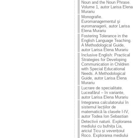
Noun and the Noun Phrase.
Volume 1, autor Larisa Elena
Murariu
Monografie.
Euromanagementul şi
euromanagerii, autor Larisa
Elena Murariu
Fostering Tolerance in the
English Language Teaching.
A Methodological Guide,
autor Larisa Elena Murariu
Inclusive English: Practical
Strategies for Developing
Communication in Children
with Special Educational
Needs. A Methodological
Guide, autor Larisa Elena
Murariu
Lucrare de specialitate.
Luceafărul – în variante,
autor Larisa Elena Murariu
Integrarea calculatorului în
sistemul lecțiilor de
matematică la clasele I-IV,
autor Todea Ion Sebastian
Detectivii naturii. Explorarea
mediului cu bufnița Lia,
ariciul Țicu și veverițoiul
Roco. Explorarea mediului