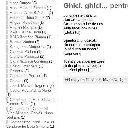
Anca Dumea
(2)
Ghici, ghici… pentr
Anca Mihaela Zaharia
(1)
Andreea Alina Brăescu
(2)
Jungla este casa lui
Andreea Elena Simiz
(2)
Sau arena circului.
Angela Moldovan
(1)
Are trompa-n loc de nas
Angheli Mariana
(1)
Abia face înc-un pas.
BAICU Alina-Elena
(1)
(Elefantul)
BOIA Beatrice Bianca
(1)
Sprintenă si delicată
Bondar Viorica
(2)
De cerb este protejată
Boroş Irina Margareta
(1)
În pădurea-ntunecată.
Camelia Podaru
(1)
(Căprioara)
Camelia Popescu
(1)
Toată ziua zboară-n zare,
Carla Nicoleta Gordună
(1)
Şi din pliscu-i ciripeşte
Cherciu Marioara
(1)
Iar când ploua [...]
Colectiv
(2)
Constantin Porojan
(1)
February, 2011 | Autor:
Marinela Dişa
Coord. :
(1)
coord. Marian Dragomir
(2)
Coord. Popa Adina-Maria
(1)
Coordinators: Prof. Ciobanu
Carmen-Silvia
(1)
Coordonatori: Capmare
Alice Mihaela, Chivoiu Nușa
Steliana
(1)
Coordonatori: conf. univ. dr.
Condurache-Bota Simona
(1)