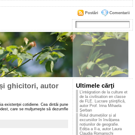
Postări
Comentarii
i ghicitori, autor
Ultimele cărţi
L’intégration de la culture et
de la civilisation en classe
de FLE. Lucrare ştiinţificǎ,
a existenţei cotidiene. Cea dintâi pune
autor Prof. Irina Mihaela
 modest, care se mulţumeşte să dezumfle
Şerban
Rolul drumețiilor și al
excursiilor în învățarea
noțiunilor de geografie.
Ediția a II-a, autor Laura
Claudia Romanschi