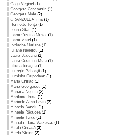
Gagu Virginel
(1)
Georgeta Constantin
(1)
Georgeta Male
(2)
GRANZULEA Irina
(1)
Henriette Tonţa
(1)
Ileana Stan
(1)
Ioana Cristina Mușat
(1)
Ioana Matei
(1)
Iordache Mariana
(1)
Iuliana Nedelcu
(1)
Laura Bădeanu
(1)
Laura-Cosmina Mutu
(1)
Liliana Ionașcu
(1)
Lucreţia Pohoaţă
(1)
Luminița Carpodean
(1)
Maria Chiriac
(1)
Maria Georgescu
(1)
Mariana Negrilă
(2)
Marilena Ifrosa
(1)
Marinela Alina Lovin
(2)
Mihaela Banciu
(1)
Mihaela Răducea
(1)
Mihaela Turcu
(1)
Mihaela-Elena Vărzescu
(1)
Mirela Cireașă
(3)
Mirela Stoian
(2)