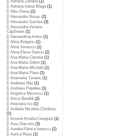
Adriana Zaharia
(1)
Adriana-Ioana Blaga
(1)
Albu Elena
(2)
Alexandra Novac
(2)
Alexandra Șuchea
(3)
Alexandra-Viviana
Căpîlnean
(1)
Alexandrina Anton
(1)
Alina Bulgariu
(1)
Alina Irimescu
(1)
Alina-Elena Danciu
(2)
Ana-Maria Cârstea
(1)
Ana-Maria Dobre
(1)
Ana-Maria Mîcîială
(1)
Ana-Maria Păun
(1)
Anamaria Țeoanu
(1)
Andreea Nițu
(1)
Andreea Pepelea
(1)
Angelica Mircescu
(1)
Anica Berdilă
(2)
Anișoara Ivu
(1)
Arabela Nicoleta Chirănuș
(1)
Arsene Amalia-Crenguța
(1)
Aura Diaconu
(3)
Aurelia-Fănica Ionescu
(2)
Aurica Rusu
(1)