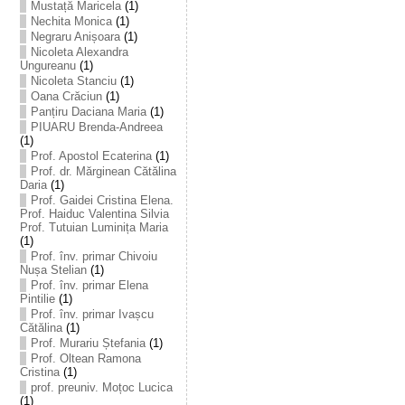
Mustață Maricela
(1)
Nechita Monica
(1)
Negraru Anișoara
(1)
Nicoleta Alexandra
Ungureanu
(1)
Nicoleta Stanciu
(1)
Oana Crăciun
(1)
Panțiru Daciana Maria
(1)
PIUARU Brenda-Andreea
(1)
Prof. Apostol Ecaterina
(1)
Prof. dr. Mărginean Cătălina
Daria
(1)
Prof. Gaidei Cristina Elena.
Prof. Haiduc Valentina Silvia
Prof. Tutuian Luminița Maria
(1)
Prof. înv. primar Chivoiu
Nușa Stelian
(1)
Prof. înv. primar Elena
Pintilie
(1)
Prof. înv. primar Ivașcu
Cătălina
(1)
Prof. Murariu Ștefania
(1)
Prof. Oltean Ramona
Cristina
(1)
prof. preuniv. Moțoc Lucica
(1)