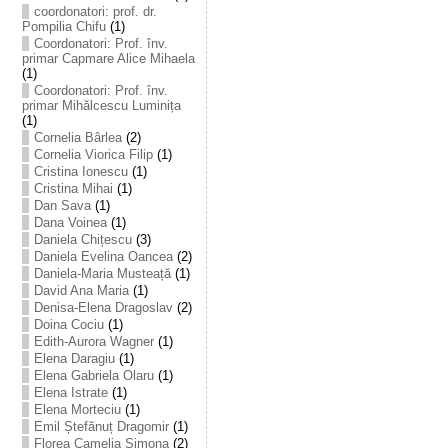
coordonatori: prof. dr.
Pompilia Chifu
(1)
Coordonatori: Prof. înv.
primar Capmare Alice Mihaela
(1)
Coordonatori: Prof. înv.
primar Mihălcescu Luminița
(1)
Cornelia Bârlea
(2)
Cornelia Viorica Filip
(1)
Cristina Ionescu
(1)
Cristina Mihai
(1)
Dan Sava
(1)
Dana Voinea
(1)
Daniela Chițescu
(3)
Daniela Evelina Oancea
(2)
Daniela-Maria Musteață
(1)
David Ana Maria
(1)
Denisa-Elena Dragoslav
(2)
Doina Cociu
(1)
Edith-Aurora Wagner
(1)
Elena Daragiu
(1)
Elena Gabriela Olaru
(1)
Elena Istrate
(1)
Elena Morteciu
(1)
Emil Ștefănuț Dragomir
(1)
Florea Camelia Simona
(2)