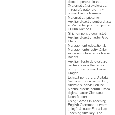
didactic pentru clasa a II-a
(Matematică și explorarea
mediului), autor prof. înv.
primar Ciulină Ramona
Matematica prieteniei.
Auxiliar didactic pentru clasa
a IV-a, autor prof. înv. primar
Ciulină Ramona
Ghicitori pentru copii isteți.
Auxiliar didactic, autor Albu
Elena
Management educațional.
Managementul activităților
extracurriculare, autor Nadia
Bochiș
Auxiliar. Teste de evaluare
pentru clasa a II-a, autor
prof. pt. înv. primar Diana
Drăgan
Echipat pentru Era Digitală.
Soluții și trucuri pentru PC,
Android și servicii online.
Manual practic pentru lumea
digitală, autor Cioroianu
Iulian Marian
Using Games in Teaching
English Grammar. Lucrare
științifică, autor Elena Lupu
Teaching Auxiliary. The