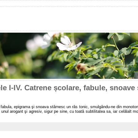
le I-IV. Catrene școlare, fabule, snoave ș
 fabula, epigrama şi snoava stârnesc un râs tonic, smulgându-ne din monotoni
unul arogant şi agresiv, sigur pe sine, cu toată subtilitatea sa, iar celălalt