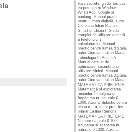
Fără secrete: ghidul tău pas
ela
cu pas pentru Windows,
WhatsApp, Google și
banking. Manual practic
pentru lumea digitală, autor
Cioroianu Iulian Marian
Smart și Eficient: Ghidul
complet de utilizare corectă
a telefonului și
calculatorului. Manual
practic pentru lumea digitală,
autor Cioroianu Iulian Marian
Tehnologia în Practică:
Manual detaliat de
optimizare, securitate și
utilizare zilnică. Manual
practic pentru lumea digitală,
autor Cioroianu Iulian Marian
MATEMATICA PRIETENIEI.
Matematică și explorarea
mediului. Înmulțirea și
împărțirea nr. naturale 0-
1000. Auxiliar didactic pentru
clasa a II-a, autor prof. înv.
primar Ciulină Ramona
MATEMATICA PRIETENIEI.
Numere naturale 0-1000.
Adunarea și scăderea nr.
naturale 0-1000. Auxiliar