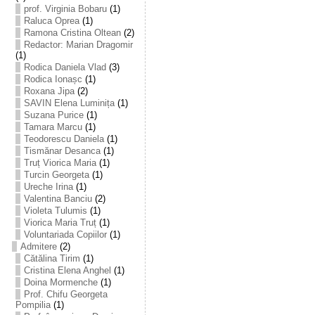
prof. Virginia Bobaru
(1)
Raluca Oprea
(1)
Ramona Cristina Oltean
(2)
Redactor: Marian Dragomir
(1)
Rodica Daniela Vlad
(3)
Rodica Ionașc
(1)
Roxana Jipa
(2)
SAVIN Elena Luminița
(1)
Suzana Purice
(1)
Tamara Marcu
(1)
Teodorescu Daniela
(1)
Tismănar Desanca
(1)
Truț Viorica Maria
(1)
Turcin Georgeta
(1)
Ureche Irina
(1)
Valentina Banciu
(2)
Violeta Tulumis
(1)
Viorica Maria Truț
(1)
Voluntariada Copiilor
(1)
Admitere
(2)
Cătălina Tirim
(1)
Cristina Elena Anghel
(1)
Doina Mormenche
(1)
Prof. Chifu Georgeta
Pompilia
(1)