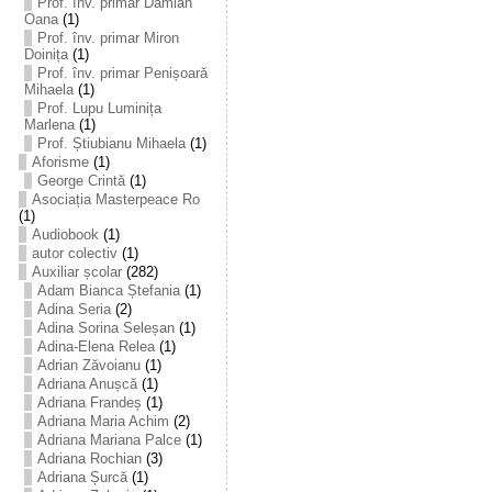
Prof. înv. primar Damian
Oana
(1)
Prof. înv. primar Miron
Doinița
(1)
Prof. înv. primar Penișoară
Mihaela
(1)
Prof. Lupu Luminița
Marlena
(1)
Prof. Știubianu Mihaela
(1)
Aforisme
(1)
George Crintă
(1)
Asociația Masterpeace Ro
(1)
Audiobook
(1)
autor colectiv
(1)
Auxiliar școlar
(282)
Adam Bianca Ștefania
(1)
Adina Seria
(2)
Adina Sorina Seleșan
(1)
Adina-Elena Relea
(1)
Adrian Zăvoianu
(1)
Adriana Anușcă
(1)
Adriana Frandeș
(1)
Adriana Maria Achim
(2)
Adriana Mariana Palce
(1)
Adriana Rochian
(3)
Adriana Șurcă
(1)