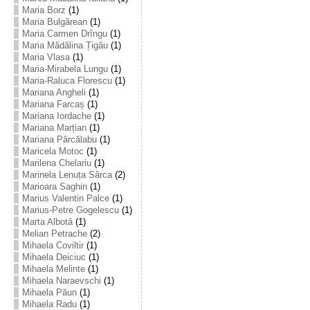
Maria Borz
(1)
Maria Bulgărean
(1)
Maria Carmen Drîngu
(1)
Maria Mădălina Țigău
(1)
Maria Vlasa
(1)
Maria-Mirabela Lungu
(1)
Maria-Raluca Florescu
(1)
Mariana Angheli
(1)
Mariana Farcaș
(1)
Mariana Iordache
(1)
Mariana Marțian
(1)
Mariana Pârcălabu
(1)
Maricela Motoc
(1)
Marilena Chelariu
(1)
Marinela Lenuța Sârca
(2)
Marioara Saghin
(1)
Marius Valentin Palce
(1)
Marius-Petre Gogelescu
(1)
Marta Albotă
(1)
Melian Petrache
(2)
Mihaela Coviltir
(1)
Mihaela Deiciuc
(1)
Mihaela Melinte
(1)
Mihaela Naraevschi
(1)
Mihaela Păun
(1)
Mihaela Radu
(1)