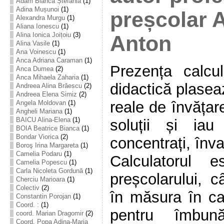
Adam Bianca Ștefania
(1)
Adina Mușunoi
(1)
preșcolar 
Alexandra Murgu
(1)
Aliana Ionescu
(1)
Alina Ionica Joițoiu
(3)
Anton
Alina Vasile
(1)
Ana Voinescu
(1)
Anca Adriana Caraman
(1)
Prezența calcula
Anca Dumea
(2)
Anca Mihaela Zaharia
(1)
didactică plaseaz
Andreea Alina Brăescu
(2)
Andreea Elena Simiz
(2)
reale de învățar
Angela Moldovan
(1)
Angheli Mariana
(1)
BAICU Alina-Elena
(1)
soluții și iau 
BOIA Beatrice Bianca
(1)
Bondar Viorica
(2)
concentrați, înv
Boroş Irina Margareta
(1)
Camelia Podaru
(1)
Calculatorul e
Camelia Popescu
(1)
Carla Nicoleta Gordună
(1)
preșcolarului, c
Cherciu Marioara
(1)
Colectiv
(2)
în măsura în car
Constantin Porojan
(1)
Coord. :
(1)
pentru îmbună
coord. Marian Dragomir
(2)
Coord. Popa Adina-Maria