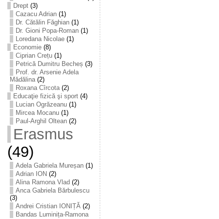
Drept
(3)
Cazacu Adrian
(1)
Dr. Cătălin Făghian
(1)
Dr. Gioni Popa-Roman
(1)
Loredana Nicolae
(1)
Economie
(8)
Ciprian Crețu
(1)
Petrică Dumitru Becheș
(3)
Prof. dr. Arsenie Adela
Mădălina
(2)
Roxana Cîrcota
(2)
Educaţie fizică şi sport
(4)
Lucian Ogrăzeanu
(1)
Mircea Mocanu
(1)
Paul-Arghil Oltean
(2)
Erasmus
(49)
Adela Gabriela Mureșan
(1)
Adrian ION
(2)
Alina Ramona Vlad
(2)
Anca Gabriela Bărbulescu
(3)
Andrei Cristian IONIȚĂ
(2)
Bandas Luminița-Ramona