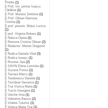
Pintilie
(1)
Prof. înv. primar Ivașcu
Cătălina
(1)
Prof. Murariu Ștefania
(1)
Prof. Oltean Ramona
Cristina
(1)
prof. preuniv. Moțoc Lucica
(1)
prof. Virginia Bobaru
(1)
Raluca Oprea
(1)
Ramona Cristina Oltean
(2)
Redactor: Marian Dragomir
(1)
Rodica Daniela Vlad
(3)
Rodica Ionașc
(1)
Roxana Jipa
(2)
SAVIN Elena Luminița
(1)
Suzana Purice
(1)
Tamara Marcu
(1)
Teodorescu Daniela
(1)
Tismănar Desanca
(1)
Truț Viorica Maria
(1)
Turcin Georgeta
(1)
Ureche Irina
(1)
Valentina Banciu
(2)
Violeta Tulumis
(1)
Viorica Maria Truț
(1)