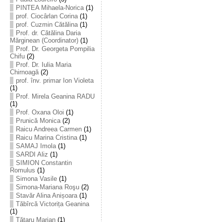
PINTEA Mihaela-Norica
(1)
prof. Ciocârlan Corina
(1)
prof. Cuzmin Cătălina
(1)
Prof. dr. Cătălina Daria
Mărginean (Coordinator)
(1)
Prof. Dr. Georgeta Pompilia
Chifu
(2)
Prof. Dr. Iulia Maria
Chirnoagă
(2)
prof. înv. primar Ion Violeta
(1)
Prof. Mirela Geanina RADU
(1)
Prof. Oxana Oloi
(1)
Prunică Monica
(2)
Raicu Andreea Carmen
(1)
Raicu Marina Cristina
(1)
SAMAJ Imola
(1)
SARDI Aliz
(1)
SIMION Constantin
Romulus
(1)
Simona Vasile
(1)
Simona-Mariana Roşu
(2)
Stavăr Alina Anișoara
(1)
Tăbîrcă Victorița Geanina
(1)
Tătaru Marian
(1)