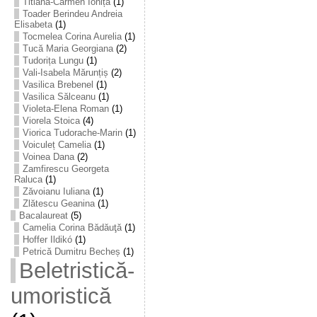
Titiana-Carmen Ioniță
(1)
Toader Berindeu Andreia
Elisabeta
(1)
Tocmelea Corina Aurelia
(1)
Tucă Maria Georgiana
(2)
Tudorița Lungu
(1)
Vali-Isabela Mărunțiș
(2)
Vasilica Brebenel
(1)
Vasilica Sălceanu
(1)
Violeta-Elena Roman
(1)
Viorela Stoica
(4)
Viorica Tudorache-Marin
(1)
Voiculeț Camelia
(1)
Voinea Dana
(2)
Zamfirescu Georgeta
Raluca
(1)
Zăvoianu Iuliana
(1)
Zlătescu Geanina
(1)
Bacalaureat
(5)
Camelia Corina Bădăuţă
(1)
Hoffer Ildikó
(1)
Petrică Dumitru Becheș
(1)
Beletristică-
umoristică