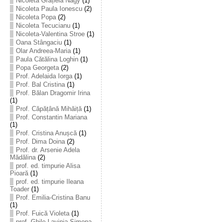
Nicoleta Grațiela Nagy
(1)
Nicoleta Paula Ionescu
(2)
Nicoleta Popa
(2)
Nicoleta Tecucianu
(1)
Nicoleta-Valentina Stroe
(1)
Oana Stângaciu
(1)
Olar Andreea-Maria
(1)
Paula Cătălina Loghin
(1)
Popa Georgeta
(2)
Prof. Adelaida Iorga
(1)
Prof. Bal Cristina
(1)
Prof. Bălan Dragomir Irina
(1)
Prof. Căpățână Mihăiță
(1)
Prof. Constantin Mariana
(1)
Prof. Cristina Anușcă
(1)
Prof. Dima Doina
(2)
Prof. dr. Arsenie Adela
Mădălina
(2)
prof. ed. timpurie Alisa
Pioară
(1)
prof. ed. timpurie Ileana
Toader
(1)
Prof. Emilia-Cristina Banu
(1)
Prof. Fuică Violeta
(1)
prof. Ghile Lavinia-Simona