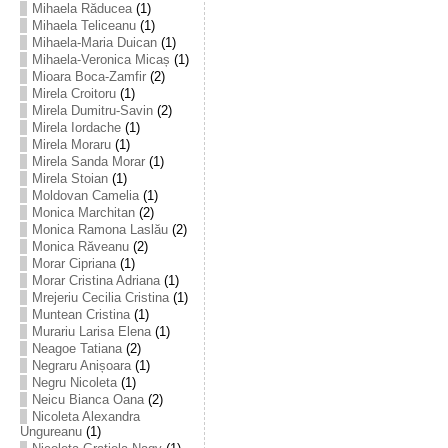
Mihaela Răducea
(1)
Mihaela Teliceanu
(1)
Mihaela-Maria Duican
(1)
Mihaela-Veronica Micaș
(1)
Mioara Boca-Zamfir
(2)
Mirela Croitoru
(1)
Mirela Dumitru-Savin
(2)
Mirela Iordache
(1)
Mirela Moraru
(1)
Mirela Sanda Morar
(1)
Mirela Stoian
(1)
Moldovan Camelia
(1)
Monica Marchitan
(2)
Monica Ramona Laslău
(2)
Monica Răveanu
(2)
Morar Cipriana
(1)
Morar Cristina Adriana
(1)
Mrejeriu Cecilia Cristina
(1)
Muntean Cristina
(1)
Murariu Larisa Elena
(1)
Neagoe Tatiana
(2)
Negraru Anișoara
(1)
Negru Nicoleta
(1)
Neicu Bianca Oana
(2)
Nicoleta Alexandra
Ungureanu
(1)