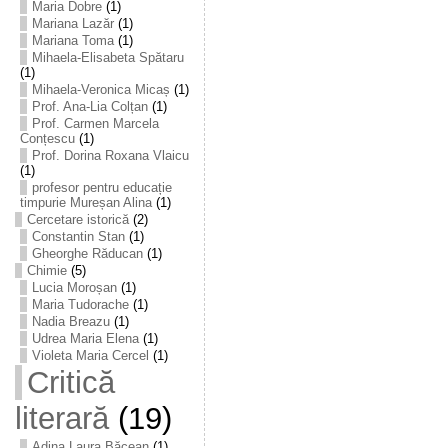
Maria Dobre
(1)
Mariana Lazăr
(1)
Mariana Toma
(1)
Mihaela-Elisabeta Spătaru
(1)
Mihaela-Veronica Micaș
(1)
Prof. Ana-Lia Colțan
(1)
Prof. Carmen Marcela
Conțescu
(1)
Prof. Dorina Roxana Vlaicu
(1)
profesor pentru educație
timpurie Mureșan Alina
(1)
Cercetare istorică
(2)
Constantin Stan
(1)
Gheorghe Răducan
(1)
Chimie
(5)
Lucia Moroșan
(1)
Maria Tudorache
(1)
Nadia Breazu
(1)
Udrea Maria Elena
(1)
Violeta Maria Cercel
(1)
Critică
literară
(19)
Adina Laura Băcean
(1)