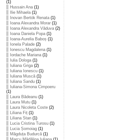
(1)
Hussain Ana
(1)
Ilie Mihaela
(1)
Inovan Bertók Renata
(1)
Ioana Alexandra Morar
(1)
Ioana Alexandra Văduva
(2)
Ioana Daniela Popa
(1)
Ioana-Aurelia Baboș
(1)
Ionela Palade
(2)
Ionescu Magdalena
(1)
Iordache Mariana
(1)
Iulia Dologa
(1)
Iuliana Griga
(2)
Iuliana Ionescu
(1)
Iuliana Muscă
(1)
Iuliana Sandu
(1)
Iuliana-Simona Cimpoeru
(1)
Laura Bădeanu
(1)
Laura Mutu
(1)
Laura Nicoleta Coste
(2)
Liliana Fiț
(1)
Liliana Stan
(1)
Lucia Cristina Turosu
(1)
Lucia Șomoiag
(1)
Măgduța Budurcă
(1)
Marcu Mădălina Iuliana
(1)