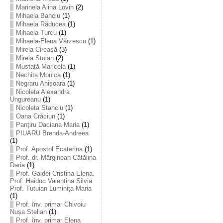
Marinela Alina Lovin
(2)
Mihaela Banciu
(1)
Mihaela Răducea
(1)
Mihaela Turcu
(1)
Mihaela-Elena Vărzescu
(1)
Mirela Cireașă
(3)
Mirela Stoian
(2)
Mustață Maricela
(1)
Nechita Monica
(1)
Negraru Anișoara
(1)
Nicoleta Alexandra
Ungureanu
(1)
Nicoleta Stanciu
(1)
Oana Crăciun
(1)
Panțiru Daciana Maria
(1)
PIUARU Brenda-Andreea
(1)
Prof. Apostol Ecaterina
(1)
Prof. dr. Mărginean Cătălina
Daria
(1)
Prof. Gaidei Cristina Elena.
Prof. Haiduc Valentina Silvia
Prof. Tutuian Luminița Maria
(1)
Prof. înv. primar Chivoiu
Nușa Stelian
(1)
Prof. înv. primar Elena