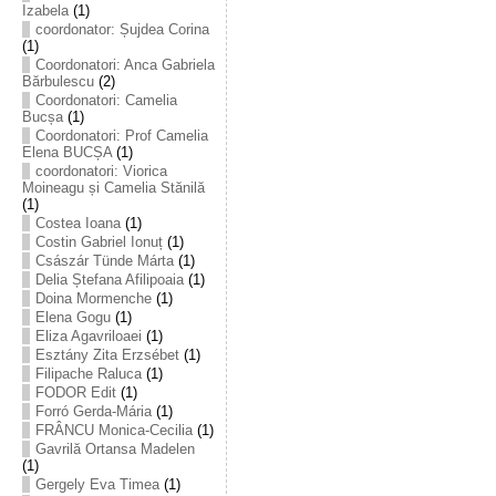
Izabela
(1)
coordonator: Șujdea Corina
(1)
Coordonatori: Anca Gabriela
Bărbulescu
(2)
Coordonatori: Camelia
Bucșa
(1)
Coordonatori: Prof Camelia
Elena BUCȘA
(1)
coordonatori: Viorica
Moineagu și Camelia Stănilă
(1)
Costea Ioana
(1)
Costin Gabriel Ionuț
(1)
Császár Tünde Márta
(1)
Delia Ștefana Afilipoaia
(1)
Doina Mormenche
(1)
Elena Gogu
(1)
Eliza Agavriloaei
(1)
Esztány Zita Erzsébet
(1)
Filipache Raluca
(1)
FODOR Edit
(1)
Forró Gerda-Mária
(1)
FRÂNCU Monica-Cecilia
(1)
Gavrilă Ortansa Madelen
(1)
Gergely Eva Timea
(1)