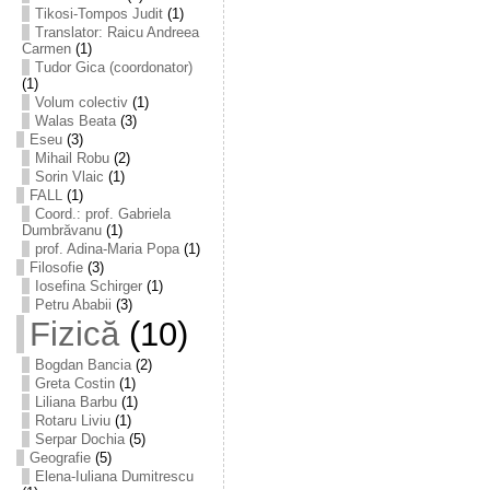
Tikosi-Tompos Judit
(1)
Translator: Raicu Andreea
Carmen
(1)
Tudor Gica (coordonator)
(1)
Volum colectiv
(1)
Walas Beata
(3)
Eseu
(3)
Mihail Robu
(2)
Sorin Vlaic
(1)
FALL
(1)
Coord.: prof. Gabriela
Dumbrăvanu
(1)
prof. Adina-Maria Popa
(1)
Filosofie
(3)
Iosefina Schirger
(1)
Petru Ababii
(3)
Fizică
(10)
Bogdan Bancia
(2)
Greta Costin
(1)
Liliana Barbu
(1)
Rotaru Liviu
(1)
Serpar Dochia
(5)
Geografie
(5)
Elena-Iuliana Dumitrescu