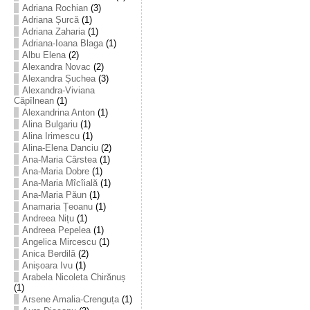
Adriana Rochian
(3)
Adriana Șurcă
(1)
Adriana Zaharia
(1)
Adriana-Ioana Blaga
(1)
Albu Elena
(2)
Alexandra Novac
(2)
Alexandra Șuchea
(3)
Alexandra-Viviana
Căpîlnean
(1)
Alexandrina Anton
(1)
Alina Bulgariu
(1)
Alina Irimescu
(1)
Alina-Elena Danciu
(2)
Ana-Maria Cârstea
(1)
Ana-Maria Dobre
(1)
Ana-Maria Mîcîială
(1)
Ana-Maria Păun
(1)
Anamaria Țeoanu
(1)
Andreea Nițu
(1)
Andreea Pepelea
(1)
Angelica Mircescu
(1)
Anica Berdilă
(2)
Anișoara Ivu
(1)
Arabela Nicoleta Chirănuș
(1)
Arsene Amalia-Crenguța
(1)