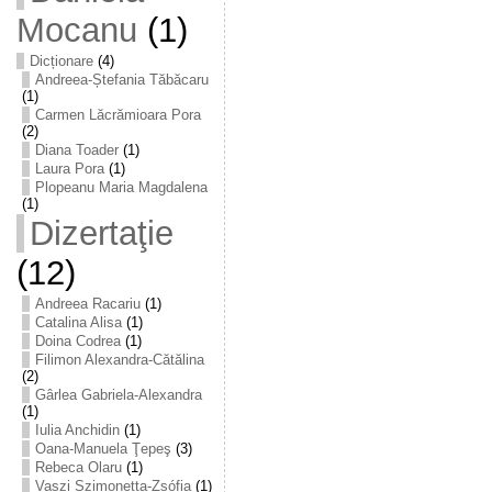
Mocanu
(1)
Dicționare
(4)
Andreea-Ștefania Tăbăcaru
(1)
Carmen Lăcrămioara Pora
(2)
Diana Toader
(1)
Laura Pora
(1)
Plopeanu Maria Magdalena
(1)
Dizertaţie
(12)
Andreea Racariu
(1)
Catalina Alisa
(1)
Doina Codrea
(1)
Filimon Alexandra-Cătălina
(2)
Gârlea Gabriela-Alexandra
(1)
Iulia Anchidin
(1)
Oana-Manuela Ţepeş
(3)
Rebeca Olaru
(1)
Vaszi Szimonetta-Zsófia
(1)