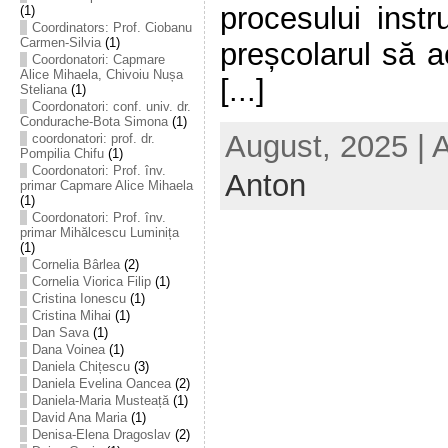
procesului instr
(1)
Coordinators: Prof. Ciobanu
Carmen-Silvia
(1)
preșcolarul să a
Coordonatori: Capmare
Alice Mihaela, Chivoiu Nușa
[...]
Steliana
(1)
Coordonatori: conf. univ. dr.
Condurache-Bota Simona
(1)
August, 2025 | 
coordonatori: prof. dr.
Pompilia Chifu
(1)
Coordonatori: Prof. înv.
Anton
primar Capmare Alice Mihaela
(1)
Coordonatori: Prof. înv.
primar Mihălcescu Luminița
(1)
Cornelia Bârlea
(2)
Cornelia Viorica Filip
(1)
Cristina Ionescu
(1)
Cristina Mihai
(1)
Dan Sava
(1)
Dana Voinea
(1)
Daniela Chițescu
(3)
Daniela Evelina Oancea
(2)
Daniela-Maria Musteață
(1)
David Ana Maria
(1)
Denisa-Elena Dragoslav
(2)