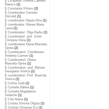
Co-author: Ermina Carmen
Raescu
(1)
Constanța Vîrtosu
(2)
Coordonator Camelia
Voiculeț
(1)
coordonator Olguța Dinu
(1)
coordonator: Banea Maria
Laura
(1)
Coordonator: Olga Barbu
(1)
Coordonator: prof. Ichim
Cristiana Oana
(1)
coordonatori Diana-Manuela
Oprea
(2)
Coordonatori: Clondireanu
Andreea Carmen
(1)
Coordonatori: Diana-
Manuela Oprea
(1)
Coordonatori: prof. Bârsan
Georgiana Viorica
(2)
coordonatori: Prof. Boarcăș
Viorica
(1)
Corina Guță
(1)
Cornelia Bârlea
(1)
Cornelia Magdalena
Iordache
(1)
Creț Ileana
(1)
Cristea Simona Olguța
(1)
Cristian Octavian Eni
(1)