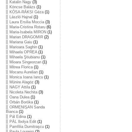
Katalin Nagy
(3)
Köncse Balázs
(1)
KÓSA-RÁKSI Géza
(1)
László Hajnal
(1)
Laura Ersilia Moccia
(3)
Maria-Cristina Rotaru
(6)
Maria-Isabela MIRON
(1)
Marian DRAGOMIR
(2)
Mariana Gaiu
(1)
Marioara Saghin
(1)
Mihaela OPREA
(1)
Mihaela Ştiubianu
(1)
Mioara Singeorzan
(1)
Mitrea Florica
(1)
Mocanu Aurelian
(1)
Monica Ioana Iancu
(1)
Münire Alagöz
(3)
NAGY Attila
(1)
Nicoleta Nechita
(3)
Oana Dulea
(1)
Orbán Boróka
(1)
ORMENIȘAN Sanda
Bianca
(1)
Pál Edina
(1)
PÁL Ibolya Edit
(1)
Pamfilia Dumitraşcu
(1)
Paula Loureiro
(3)