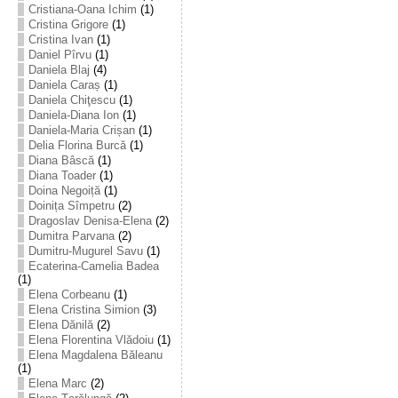
Cristiana-Oana Ichim
(1)
Cristina Grigore
(1)
Cristina Ivan
(1)
Daniel Pîrvu
(1)
Daniela Blaj
(4)
Daniela Caraș
(1)
Daniela Chiţescu
(1)
Daniela-Diana Ion
(1)
Daniela-Maria Crișan
(1)
Delia Florina Burcă
(1)
Diana Bâscă
(1)
Diana Toader
(1)
Doina Negoiță
(1)
Doinița Sîmpetru
(2)
Dragoslav Denisa-Elena
(2)
Dumitra Parvana
(2)
Dumitru-Mugurel Savu
(1)
Ecaterina-Camelia Badea
(1)
Elena Corbeanu
(1)
Elena Cristina Simion
(3)
Elena Dănilă
(2)
Elena Florentina Vlădoiu
(1)
Elena Magdalena Băleanu
(1)
Elena Marc
(2)