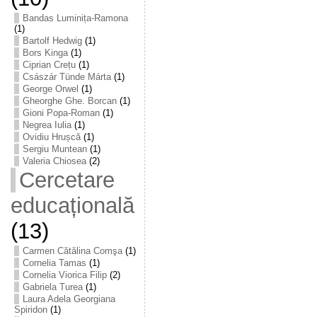
Bandas Luminița-Ramona
(1)
Bartolf Hedwig
(1)
Bors Kinga
(1)
Ciprian Crețu
(1)
Császár Tünde Márta
(1)
George Orwel
(1)
Gheorghe Ghe. Borcan
(1)
Gioni Popa-Roman
(1)
Negrea Iulia
(1)
Ovidiu Hrușcă
(1)
Sergiu Muntean
(1)
Valeria Chiosea
(2)
Cercetare
educațională
(13)
Carmen Cătălina Comşa
(1)
Cornelia Tamas
(1)
Cornelia Viorica Filip
(2)
Gabriela Turea
(1)
Laura Adela Georgiana
Spiridon
(1)