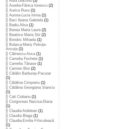
Aura Diaconu
(3)
Aurelia-Fănica Ionescu
(2)
Aurica Rusu
(1)
Aurora-Lucia Irimia
(1)
Baci Ileana Gabriela
(1)
Badiu Alisa
(1)
Banea Maria Laura
(2)
Beatrice Maria Știr
(2)
Bondoc Mihaela
(1)
Bularca-Mariș Petruța-
Ancuța
(1)
Călinescu Anca
(1)
Camelia Fechete
(1)
Camelia Tănase
(1)
Carmen Biro
(2)
Cătălin Barburaș-Pacurar
(1)
Cătălina Cimpoeru
(1)
Cătălina Georgiana Stanciu
(1)
Cati Ciobanu
(1)
Ciorgovean Narcisa-Diana
(1)
Claudia Ardelean
(1)
Claudia Blaga
(1)
Claudia-Emilia Frînculeasă
(1)