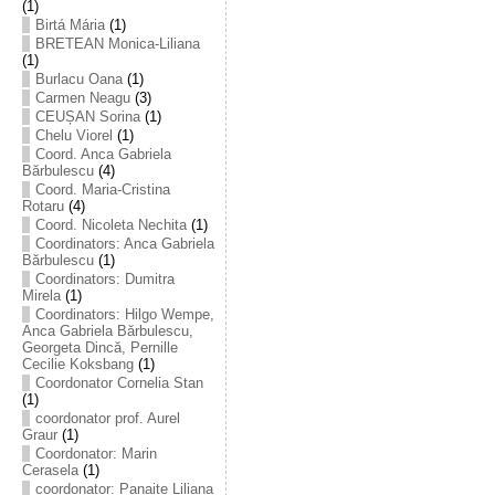
(1)
Birtá Mária
(1)
BRETEAN Monica-Liliana
(1)
Burlacu Oana
(1)
Carmen Neagu
(3)
CEUȘAN Sorina
(1)
Chelu Viorel
(1)
Coord. Anca Gabriela
Bărbulescu
(4)
Coord. Maria-Cristina
Rotaru
(4)
Coord. Nicoleta Nechita
(1)
Coordinators: Anca Gabriela
Bărbulescu
(1)
Coordinators: Dumitra
Mirela
(1)
Coordinators: Hilgo Wempe,
Anca Gabriela Bărbulescu,
Georgeta Dincă, Pernille
Cecilie Koksbang
(1)
Coordonator Cornelia Stan
(1)
coordonator prof. Aurel
Graur
(1)
Coordonator: Marin
Cerasela
(1)
coordonator: Panaite Liliana