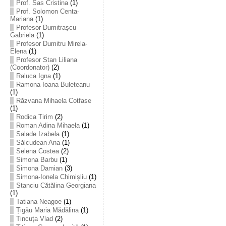
Prof. Sas Cristina
(1)
Prof. Solomon Centa-
Mariana
(1)
Profesor Dumitrașcu
Gabriela
(1)
Profesor Dumitru Mirela-
Elena
(1)
Profesor Stan Liliana
(Coordonator)
(2)
Raluca Igna
(1)
Ramona-Ioana Buleteanu
(1)
Răzvana Mihaela Cotfase
(1)
Rodica Tirim
(2)
Roman Adina Mihaela
(1)
Salade Izabela
(1)
Sălcudean Ana
(1)
Selena Costea
(2)
Simona Barbu
(1)
Simona Damian
(3)
Simona-Ionela Chimișliu
(1)
Stanciu Cătălina Georgiana
(1)
Tatiana Neagoe
(1)
Țigău Maria Mădălina
(1)
Tincuța Vlad
(2)