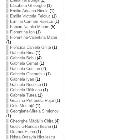
Elena Țarălungă
(2)
Elisabeta Gheorghe
(1)
Emilia Adriana Nicula
(1)
Emilia Victoria Felciuc
(1)
Ermina Carmen Raescu
(1)
Fabian Natalia Miriam
(5)
Florentina Ion
(1)
Florentina-Valentina Matei
(1)
Floricica Daniela Ghiță
(1)
Gabriela Biea
(1)
Gabriela Bobu
(4)
Gabriela Cernat
(1)
Gabriela Cristian
(2)
Gabriela Gheorghiu
(1)
Gabriela Ivan
(1)
Gabriela Nedelcu
(1)
Gabriela Răileanu
(1)
Gabriela Turea
(1)
Geanina-Petronela Roșu
(1)
Gelu Mustață
(1)
Georgiana-Mirela Simionov
(1)
Gheorghe Mădălin Chiţa
(4)
Godiciu-Runcan Ileana
(1)
Gramer Elena
(1)
Hrista Octavia Niculescu