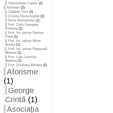
Voluntariada Copiilor
(1)
Admitere
(2)
Cătălina Tirim
(1)
Cristina Elena Anghel
(1)
Doina Mormenche
(1)
Prof. Chifu Georgeta
Pompilia
(1)
Prof. înv. primar Damian
Oana
(1)
Prof. înv. primar Miron
Doinița
(1)
Prof. înv. primar Penișoară
Mihaela
(1)
Prof. Lupu Luminița
Marlena
(1)
Prof. Știubianu Mihaela
(1)
Aforisme
(1)
George
Crintă
(1)
Asociația