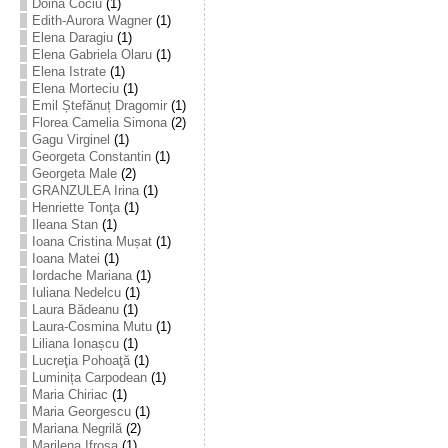
Doina Cociu
(1)
Edith-Aurora Wagner
(1)
Elena Daragiu
(1)
Elena Gabriela Olaru
(1)
Elena Istrate
(1)
Elena Morteciu
(1)
Emil Ștefănuț Dragomir
(1)
Florea Camelia Simona
(2)
Gagu Virginel
(1)
Georgeta Constantin
(1)
Georgeta Male
(2)
GRANZULEA Irina
(1)
Henriette Tonţa
(1)
Ileana Stan
(1)
Ioana Cristina Mușat
(1)
Ioana Matei
(1)
Iordache Mariana
(1)
Iuliana Nedelcu
(1)
Laura Bădeanu
(1)
Laura-Cosmina Mutu
(1)
Liliana Ionașcu
(1)
Lucreţia Pohoaţă
(1)
Luminița Carpodean
(1)
Maria Chiriac
(1)
Maria Georgescu
(1)
Mariana Negrilă
(2)
Marilena Ifrosa
(1)