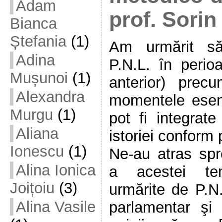
Adam
prof. Sorin
Bianca
Ștefania
(1)
Am urmărit să
Adina
P.N.L. în perio
Mușunoi
(1)
anterior) pre
Alexandra
momentele esenţi
Murgu
(1)
pot fi integrate
Aliana
istoriei conform 
Ionescu
(1)
Ne-au atras spre
Alina Ionica
a acestei te
Joițoiu
(3)
urmărite de P.N.
Alina Vasile
parlamentar şi 