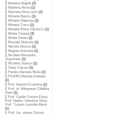
Mariana Negrilă
(2)
Marilena Ifrosa
(1)
Marinela Alina Lovin
(2)
Mihaela Banciu
(1)
Mihaela Răducea
(1)
Mihaela Turcu
(1)
Mihaela-Elena Vărzescu
(1)
Mirela Cireașă
(3)
Mirela Stoian
(2)
Mustață Maricela
(1)
Nechita Monica
(1)
Negraru Anișoara
(1)
Nicoleta Alexandra
Ungureanu
(1)
Nicoleta Stanciu
(1)
Oana Crăciun
(1)
Panțiru Daciana Maria
(1)
PIUARU Brenda-Andreea
(1)
Prof. Apostol Ecaterina
(1)
Prof. dr. Mărginean Cătălina
Daria
(1)
Prof. Gaidei Cristina Elena.
Prof. Haiduc Valentina Silvia
Prof. Tutuian Luminița Maria
(1)
Prof. înv. primar Chivoiu