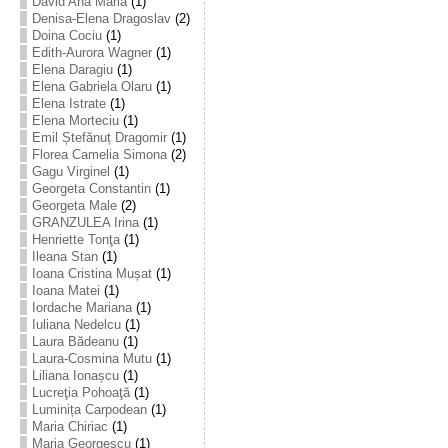
David Ana Maria
(1)
Denisa-Elena Dragoslav
(2)
Doina Cociu
(1)
Edith-Aurora Wagner
(1)
Elena Daragiu
(1)
Elena Gabriela Olaru
(1)
Elena Istrate
(1)
Elena Morteciu
(1)
Emil Ștefănuț Dragomir
(1)
Florea Camelia Simona
(2)
Gagu Virginel
(1)
Georgeta Constantin
(1)
Georgeta Male
(2)
GRANZULEA Irina
(1)
Henriette Tonţa
(1)
Ileana Stan
(1)
Ioana Cristina Mușat
(1)
Ioana Matei
(1)
Iordache Mariana
(1)
Iuliana Nedelcu
(1)
Laura Bădeanu
(1)
Laura-Cosmina Mutu
(1)
Liliana Ionașcu
(1)
Lucreţia Pohoaţă
(1)
Luminița Carpodean
(1)
Maria Chiriac
(1)
Maria Georgescu
(1)