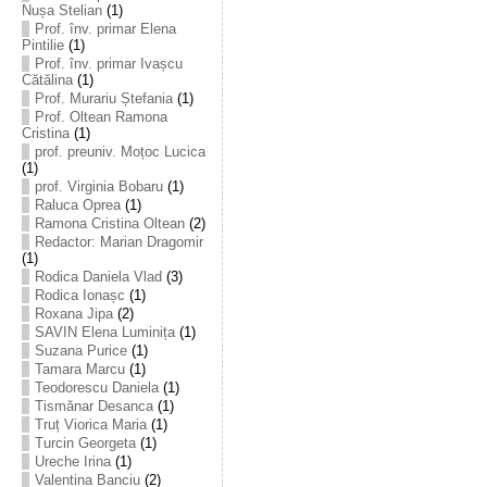
Nușa Stelian
(1)
Prof. înv. primar Elena
Pintilie
(1)
Prof. înv. primar Ivașcu
Cătălina
(1)
Prof. Murariu Ștefania
(1)
Prof. Oltean Ramona
Cristina
(1)
prof. preuniv. Moțoc Lucica
(1)
prof. Virginia Bobaru
(1)
Raluca Oprea
(1)
Ramona Cristina Oltean
(2)
Redactor: Marian Dragomir
(1)
Rodica Daniela Vlad
(3)
Rodica Ionașc
(1)
Roxana Jipa
(2)
SAVIN Elena Luminița
(1)
Suzana Purice
(1)
Tamara Marcu
(1)
Teodorescu Daniela
(1)
Tismănar Desanca
(1)
Truț Viorica Maria
(1)
Turcin Georgeta
(1)
Ureche Irina
(1)
Valentina Banciu
(2)