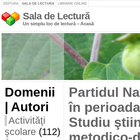
EDITURA
SALA DE LECTURA
LIBRARIE ONLINE
Sala de Lectură
Un simplu loc de lectură – Acasă
Domenii
Partidul Na
| Autori
în perioad
Activităţi
Studiu ştiin
şcolare
(112)
metodico-di