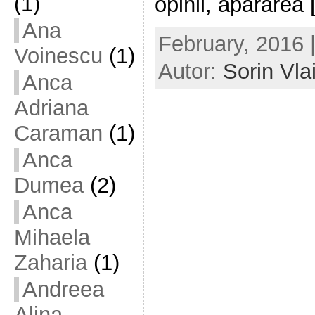
(1)
opinii, apărarea [
Ana
February, 2016 
Voinescu
(1)
Autor:
Sorin Vla
Anca
Adriana
Caraman
(1)
Anca
Dumea
(2)
Anca
Mihaela
Zaharia
(1)
Andreea
Alina