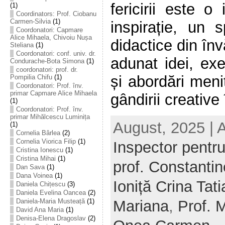
fericirii este o 
(1)
Coordinators: Prof. Ciobanu
Carmen-Silvia
(1)
inspirație, un 
Coordonatori: Capmare
Alice Mihaela, Chivoiu Nușa
didactice din în
Steliana
(1)
Coordonatori: conf. univ. dr.
adunat idei, ex
Condurache-Bota Simona
(1)
coordonatori: prof. dr.
și abordări meni
Pompilia Chifu
(1)
Coordonatori: Prof. înv.
primar Capmare Alice Mihaela
gândirii creative 
(1)
Coordonatori: Prof. înv.
primar Mihălcescu Luminița
August, 2025 | 
(1)
Cornelia Bârlea
(2)
Cornelia Viorica Filip
(1)
Inspector pentru
Cristina Ionescu
(1)
Cristina Mihai
(1)
prof. Constanti
Dan Sava
(1)
Dana Voinea
(1)
Ioniță Crina Tat
Daniela Chițescu
(3)
Daniela Evelina Oancea
(2)
Mariana
,
Prof. 
Daniela-Maria Musteață
(1)
David Ana Maria
(1)
Denisa-Elena Dragoslav
(2)