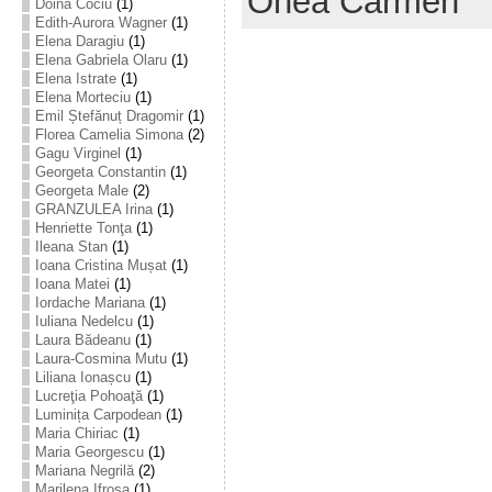
Onea Carmen
Doina Cociu
(1)
Edith-Aurora Wagner
(1)
Elena Daragiu
(1)
Elena Gabriela Olaru
(1)
Elena Istrate
(1)
Elena Morteciu
(1)
Emil Ștefănuț Dragomir
(1)
Florea Camelia Simona
(2)
Gagu Virginel
(1)
Georgeta Constantin
(1)
Georgeta Male
(2)
GRANZULEA Irina
(1)
Henriette Tonţa
(1)
Ileana Stan
(1)
Ioana Cristina Mușat
(1)
Ioana Matei
(1)
Iordache Mariana
(1)
Iuliana Nedelcu
(1)
Laura Bădeanu
(1)
Laura-Cosmina Mutu
(1)
Liliana Ionașcu
(1)
Lucreţia Pohoaţă
(1)
Luminița Carpodean
(1)
Maria Chiriac
(1)
Maria Georgescu
(1)
Mariana Negrilă
(2)
Marilena Ifrosa
(1)