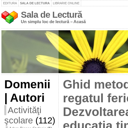
EDITURA
SALA DE LECTURA
LIBRARIE ONLINE
Sala de Lectură
Un simplu loc de lectură – Acasă
Domenii
Ghid metodi
| Autori
regatul feric
Activităţi
Dezvoltarea 
şcolare
(112)
educația ti