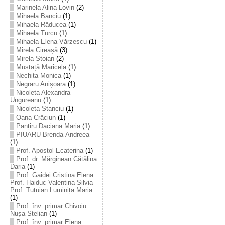
Marinela Alina Lovin
(2)
Mihaela Banciu
(1)
Mihaela Răducea
(1)
Mihaela Turcu
(1)
Mihaela-Elena Vărzescu
(1)
Mirela Cireașă
(3)
Mirela Stoian
(2)
Mustață Maricela
(1)
Nechita Monica
(1)
Negraru Anișoara
(1)
Nicoleta Alexandra
Ungureanu
(1)
Nicoleta Stanciu
(1)
Oana Crăciun
(1)
Panțiru Daciana Maria
(1)
PIUARU Brenda-Andreea
(1)
Prof. Apostol Ecaterina
(1)
Prof. dr. Mărginean Cătălina
Daria
(1)
Prof. Gaidei Cristina Elena.
Prof. Haiduc Valentina Silvia
Prof. Tutuian Luminița Maria
(1)
Prof. înv. primar Chivoiu
Nușa Stelian
(1)
Prof. înv. primar Elena