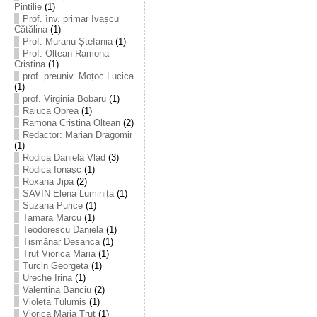
Pintilie
(1)
Prof. înv. primar Ivașcu
Cătălina
(1)
Prof. Murariu Ștefania
(1)
Prof. Oltean Ramona
Cristina
(1)
prof. preuniv. Moțoc Lucica
(1)
prof. Virginia Bobaru
(1)
Raluca Oprea
(1)
Ramona Cristina Oltean
(2)
Redactor: Marian Dragomir
(1)
Rodica Daniela Vlad
(3)
Rodica Ionașc
(1)
Roxana Jipa
(2)
SAVIN Elena Luminița
(1)
Suzana Purice
(1)
Tamara Marcu
(1)
Teodorescu Daniela
(1)
Tismănar Desanca
(1)
Truț Viorica Maria
(1)
Turcin Georgeta
(1)
Ureche Irina
(1)
Valentina Banciu
(2)
Violeta Tulumis
(1)
Viorica Maria Truț
(1)