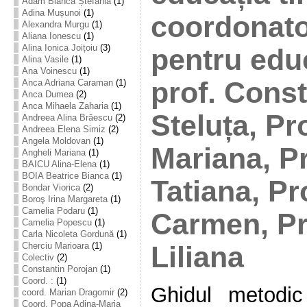
Adam Bianca Ștefania
(1)
Adina Mușunoi
(1)
coordonato
Alexandra Murgu
(1)
Aliana Ionescu
(1)
Alina Ionica Joițoiu
(3)
pentru edu
Alina Vasile
(1)
Ana Voinescu
(1)
prof. Cons
Anca Adriana Caraman
(1)
Anca Dumea
(2)
Anca Mihaela Zaharia
(1)
Steluța, Pr
Andreea Alina Brăescu
(2)
Andreea Elena Simiz
(2)
Angela Moldovan
(1)
Mariana, Pr
Angheli Mariana
(1)
BAICU Alina-Elena
(1)
BOIA Beatrice Bianca
(1)
Tatiana, Pr
Bondar Viorica
(2)
Boroş Irina Margareta
(1)
Camelia Podaru
(1)
Carmen, Pr
Camelia Popescu
(1)
Carla Nicoleta Gordună
(1)
Cherciu Marioara
(1)
Liliana
Colectiv
(2)
Constantin Porojan
(1)
Coord. :
(1)
Ghidul metodic
coord. Marian Dragomir
(2)
Coord. Popa Adina-Maria