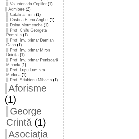
Voluntariada Copiilor
(1)
Admitere
(2)
Cătălina Tirim
(1)
Cristina Elena Anghel
(1)
Doina Mormenche
(1)
Prof. Chifu Georgeta
Pompilia
(1)
Prof. înv. primar Damian
Oana
(1)
Prof. înv. primar Miron
Doinița
(1)
Prof. înv. primar Penișoară
Mihaela
(1)
Prof. Lupu Luminița
Marlena
(1)
Prof. Știubianu Mihaela
(1)
Aforisme
(1)
George
Crintă
(1)
Asociația