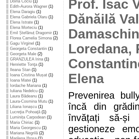
Prof. Isac V
Doina Cociu
(1)
Edith-Aurora Wagner
(1)
Elena Daragiu
(1)
Dănăilă Val
Elena Gabriela Olaru
(1)
Elena Istrate
(1)
Elena Morteciu
(1)
Damaschin
Emil Ștefănuț Dragomir
(1)
Florea Camelia Simona
(2)
Gagu Virginel
(1)
Loredana, 
Georgeta Constantin
(1)
Georgeta Male
(2)
Constantin
GRANZULEA Irina
(1)
Henriette Tonţa
(1)
Ileana Stan
(1)
Elena
Ioana Cristina Mușat
(1)
Ioana Matei
(1)
Iordache Mariana
(1)
Iuliana Nedelcu
(1)
Prevenirea bull
Laura Bădeanu
(1)
Laura-Cosmina Mutu
(1)
încă din grădin
Liliana Ionașcu
(1)
Lucreţia Pohoaţă
(1)
învățați să-și
Luminița Carpodean
(1)
Maria Chiriac
(1)
gestioneze emo
Maria Georgescu
(1)
Mariana Negrilă
(2)
Marilena Ifrosa
(1)