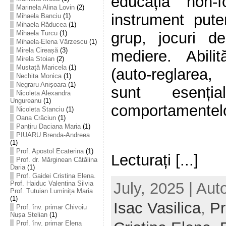
educația non-
Marinela Alina Lovin
(2)
instrument puter
Mihaela Banciu
(1)
Mihaela Răducea
(1)
Mihaela Turcu
(1)
grup, jocuri d
Mihaela-Elena Vărzescu
(1)
Mirela Cireașă
(3)
mediere. Abilit
Mirela Stoian
(2)
Mustață Maricela
(1)
(auto-reglarea,
Nechita Monica
(1)
Negraru Anișoara
(1)
sunt esenți
Nicoleta Alexandra
Ungureanu
(1)
comportamentelo
Nicoleta Stanciu
(1)
Oana Crăciun
(1)
Panțiru Daciana Maria
(1)
PIUARU Brenda-Andreea
(1)
Prof. Apostol Ecaterina
(1)
Lecturați [...]
Prof. dr. Mărginean Cătălina
Daria
(1)
Prof. Gaidei Cristina Elena.
July, 2025 | Aut
Prof. Haiduc Valentina Silvia
Prof. Tutuian Luminița Maria
(1)
Isac Vasilica
,
Pr
Prof. înv. primar Chivoiu
Nușa Stelian
(1)
Prof. înv. primar Elena