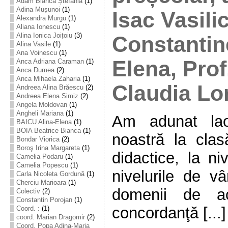
Adam Bianca Ștefania
(1)
Adina Mușunoi
(1)
Isac Vasilic
Alexandra Murgu
(1)
Aliana Ionescu
(1)
Alina Ionica Joițoiu
(3)
Constantin
Alina Vasile
(1)
Ana Voinescu
(1)
Elena, Pro
Anca Adriana Caraman
(1)
Anca Dumea
(2)
Anca Mihaela Zaharia
(1)
Claudia Lo
Andreea Alina Brăescu
(2)
Andreea Elena Simiz
(2)
Angela Moldovan
(1)
Angheli Mariana
(1)
Am adunat laol
BAICU Alina-Elena
(1)
BOIA Beatrice Bianca
(1)
noastră la clas
Bondar Viorica
(2)
Boroş Irina Margareta
(1)
didactice, la ni
Camelia Podaru
(1)
Camelia Popescu
(1)
nivelurile de v
Carla Nicoleta Gordună
(1)
Cherciu Marioara
(1)
domenii de act
Colectiv
(2)
Constantin Porojan
(1)
concordanţă [...]
Coord. :
(1)
coord. Marian Dragomir
(2)
Coord. Popa Adina-Maria