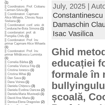
(1)
July, 2025 | Aut
Coordinators: Prof. Ciobanu
Carmen-Silvia
(1)
Constantinescu 
Coordonatori: Capmare
Alice Mihaela, Chivoiu Nușa
Steliana
(1)
Damaschin Clau
Coordonatori: conf. univ. dr.
Condurache-Bota Simona
(1)
Isac Vasilica
coordonatori: prof. dr.
Pompilia Chifu
(1)
Coordonatori: Prof. înv.
primar Capmare Alice Mihaela
(1)
Ghid metod
Coordonatori: Prof. înv.
primar Mihălcescu Luminița
(1)
educației f
Cornelia Bârlea
(2)
Cornelia Viorica Filip
(1)
Cristina Ionescu
(1)
formale în
Cristina Mihai
(1)
Dan Sava
(1)
bullyingului
Dana Voinea
(1)
Daniela Chițescu
(3)
Daniela Evelina Oancea
(2)
școală, Co
Daniela-Maria Musteață
(1)
David Ana Maria
(1)
Denisa-Elena Dragoslav
(2)