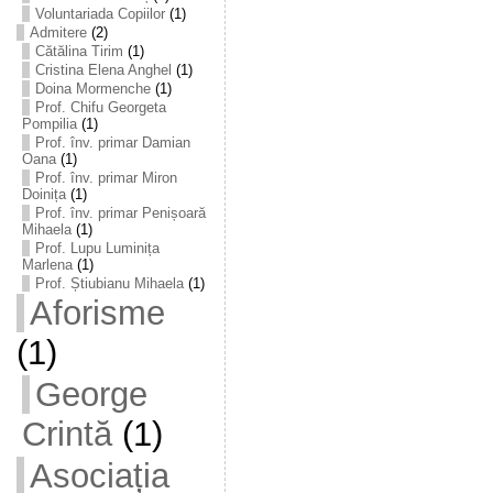
Voluntariada Copiilor
(1)
Admitere
(2)
Cătălina Tirim
(1)
Cristina Elena Anghel
(1)
Doina Mormenche
(1)
Prof. Chifu Georgeta
Pompilia
(1)
Prof. înv. primar Damian
Oana
(1)
Prof. înv. primar Miron
Doinița
(1)
Prof. înv. primar Penișoară
Mihaela
(1)
Prof. Lupu Luminița
Marlena
(1)
Prof. Știubianu Mihaela
(1)
Aforisme
(1)
George
Crintă
(1)
Asociația