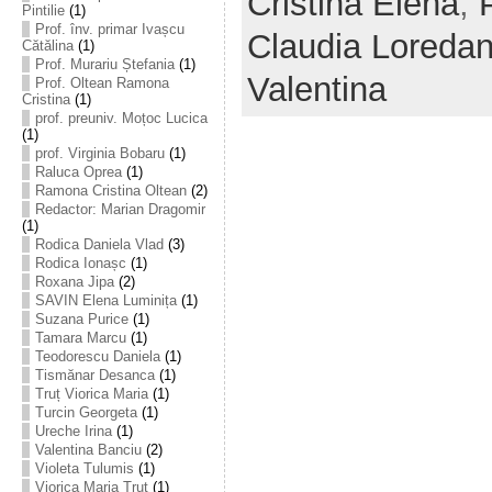
Cristina Elena
,
Pintilie
(1)
Prof. înv. primar Ivașcu
Claudia Loreda
Cătălina
(1)
Prof. Murariu Ștefania
(1)
Valentina
Prof. Oltean Ramona
Cristina
(1)
prof. preuniv. Moțoc Lucica
(1)
prof. Virginia Bobaru
(1)
Raluca Oprea
(1)
Ramona Cristina Oltean
(2)
Redactor: Marian Dragomir
(1)
Rodica Daniela Vlad
(3)
Rodica Ionașc
(1)
Roxana Jipa
(2)
SAVIN Elena Luminița
(1)
Suzana Purice
(1)
Tamara Marcu
(1)
Teodorescu Daniela
(1)
Tismănar Desanca
(1)
Truț Viorica Maria
(1)
Turcin Georgeta
(1)
Ureche Irina
(1)
Valentina Banciu
(2)
Violeta Tulumis
(1)
Viorica Maria Truț
(1)