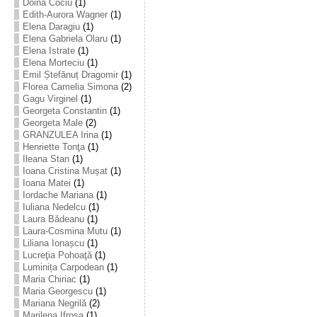
Doina Cociu
(1)
Edith-Aurora Wagner
(1)
Elena Daragiu
(1)
Elena Gabriela Olaru
(1)
Elena Istrate
(1)
Elena Morteciu
(1)
Emil Ștefănuț Dragomir
(1)
Florea Camelia Simona
(2)
Gagu Virginel
(1)
Georgeta Constantin
(1)
Georgeta Male
(2)
GRANZULEA Irina
(1)
Henriette Tonţa
(1)
Ileana Stan
(1)
Ioana Cristina Mușat
(1)
Ioana Matei
(1)
Iordache Mariana
(1)
Iuliana Nedelcu
(1)
Laura Bădeanu
(1)
Laura-Cosmina Mutu
(1)
Liliana Ionașcu
(1)
Lucreţia Pohoaţă
(1)
Luminița Carpodean
(1)
Maria Chiriac
(1)
Maria Georgescu
(1)
Mariana Negrilă
(2)
Marilena Ifrosa
(1)