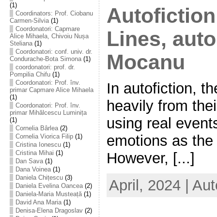
(1)
Autofiction
Coordinators: Prof. Ciobanu
Carmen-Silvia
(1)
Coordonatori: Capmare
Lines, auto
Alice Mihaela, Chivoiu Nușa
Steliana
(1)
Coordonatori: conf. univ. dr.
Mocanu
Condurache-Bota Simona
(1)
coordonatori: prof. dr.
Pompilia Chifu
(1)
Coordonatori: Prof. înv.
In autofiction, 
primar Capmare Alice Mihaela
(1)
heavily from thei
Coordonatori: Prof. înv.
primar Mihălcescu Luminița
using real event
(1)
Cornelia Bârlea
(2)
emotions as the 
Cornelia Viorica Filip
(1)
Cristina Ionescu
(1)
Cristina Mihai
(1)
However, [...]
Dan Sava
(1)
Dana Voinea
(1)
Daniela Chițescu
(3)
April, 2024 | Au
Daniela Evelina Oancea
(2)
Daniela-Maria Musteață
(1)
David Ana Maria
(1)
Denisa-Elena Dragoslav
(2)