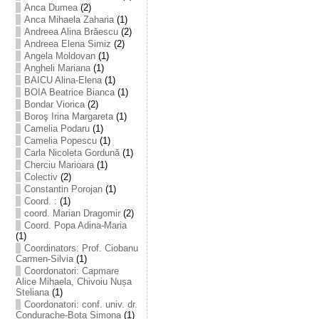
Anca Dumea
(2)
Anca Mihaela Zaharia
(1)
Andreea Alina Brăescu
(2)
Andreea Elena Simiz
(2)
Angela Moldovan
(1)
Angheli Mariana
(1)
BAICU Alina-Elena
(1)
BOIA Beatrice Bianca
(1)
Bondar Viorica
(2)
Boroş Irina Margareta
(1)
Camelia Podaru
(1)
Camelia Popescu
(1)
Carla Nicoleta Gordună
(1)
Cherciu Marioara
(1)
Colectiv
(2)
Constantin Porojan
(1)
Coord. :
(1)
coord. Marian Dragomir
(2)
Coord. Popa Adina-Maria
(1)
Coordinators: Prof. Ciobanu
Carmen-Silvia
(1)
Coordonatori: Capmare
Alice Mihaela, Chivoiu Nușa
Steliana
(1)
Coordonatori: conf. univ. dr.
Condurache-Bota Simona
(1)