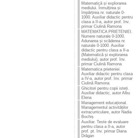
Matematică și explorarea
mediului. Înmulțirea și
împărțirea nr. naturale 0-
1000. Auxiliar didactic pentru
clasa a II-a, autor prof. înv.
primar Ciulină Ramona
MATEMATICA PRIETENIEI.
Numere naturale 0-1000.
Adunarea și scăderea nr.
naturale 0-1000. Auxiliar
didactic pentru clasa a II-a
(Matematică și explorarea
mediului), autor prof. înv.
primar Ciulină Ramona
Matematica prieteniei.
Auxiliar didactic pentru clasa
a IV-a, autor prof. înv. primar
Ciulină Ramona
Ghicitori pentru copii isteți.
Auxiliar didactic, autor Albu
Elena
Management educațional.
Managementul activităților
extracurriculare, autor Nadia
Bochiș
Auxiliar. Teste de evaluare
pentru clasa a II-a, autor
prof. pt. înv. primar Diana
Drăgan