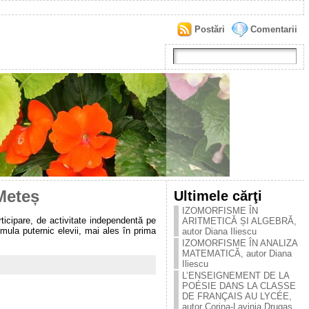
Postări
Comentarii
 Meteș
Ultimele cărţi
IZOMORFISME ÎN
ticipare, de activitate independentă pe
ARITMETICĂ ȘI ALGEBRĂ,
imula puternic elevii, mai ales în prima
autor Diana Iliescu
IZOMORFISME ÎN ANALIZA
MATEMATICĂ, autor Diana
Iliescu
L’ENSEIGNEMENT DE LA
POÉSIE DANS LA CLASSE
DE FRANÇAIS AU LYCÉE,
autor Corina-Lavinia Drugaș