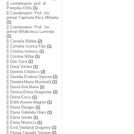
coordonatori: prof. dr.
Pompilia Chifu
(1)
Coordonatori: Prof. înv.
primar Capmare Alice Mihaela
(1)
Coordonatori: Prof. înv.
primar Mihălcescu Luminița
(1)
Cornelia Bârlea
(2)
Cornelia Viorica Filip
(1)
Cristina Ionescu
(1)
Cristina Mihai
(1)
Dan Sava
(1)
Dana Voinea
(1)
Daniela Chițescu
(3)
Daniela Evelina Oancea
(2)
Daniela-Maria Musteață
(1)
David Ana Maria
(1)
Denisa-Elena Dragoslav
(2)
Doina Cociu
(1)
Edith-Aurora Wagner
(1)
Elena Daragiu
(1)
Elena Gabriela Olaru
(1)
Elena Istrate
(1)
Elena Morteciu
(1)
Emil Ștefănuț Dragomir
(1)
Florea Camelia Simona
(2)