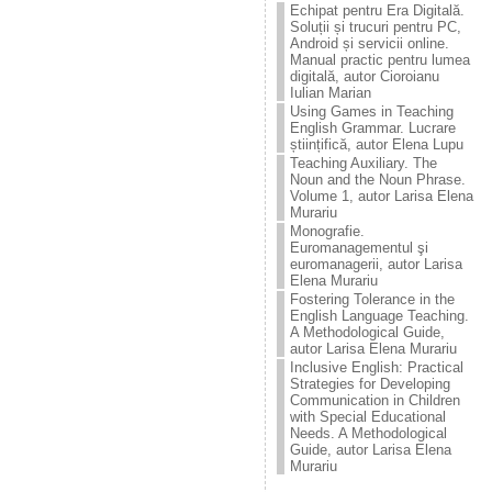
Echipat pentru Era Digitală.
Soluții și trucuri pentru PC,
Android și servicii online.
Manual practic pentru lumea
digitală, autor Cioroianu
Iulian Marian
Using Games in Teaching
English Grammar. Lucrare
științifică, autor Elena Lupu
Teaching Auxiliary. The
Noun and the Noun Phrase.
Volume 1, autor Larisa Elena
Murariu
Monografie.
Euromanagementul şi
euromanagerii, autor Larisa
Elena Murariu
Fostering Tolerance in the
English Language Teaching.
A Methodological Guide,
autor Larisa Elena Murariu
Inclusive English: Practical
Strategies for Developing
Communication in Children
with Special Educational
Needs. A Methodological
Guide, autor Larisa Elena
Murariu