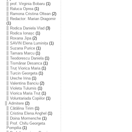
prof. Virginia Bobaru
(1)
Raluca Oprea
(1)
Ramona Cristina Oltean
(2)
Redactor: Marian Dragomir
(1)
Rodica Daniela Vlad
(3)
Rodica Ionașc
(1)
Roxana Jipa
(2)
SAVIN Elena Luminița
(1)
Suzana Purice
(1)
Tamara Marcu
(1)
Teodorescu Daniela
(1)
Tismănar Desanca
(1)
Truț Viorica Maria
(1)
Turcin Georgeta
(1)
Ureche Irina
(1)
Valentina Banciu
(2)
Violeta Tulumis
(1)
Viorica Maria Truț
(1)
Voluntariada Copiilor
(1)
Admitere
(2)
Cătălina Tirim
(1)
Cristina Elena Anghel
(1)
Doina Mormenche
(1)
Prof. Chifu Georgeta
Pompilia
(1)