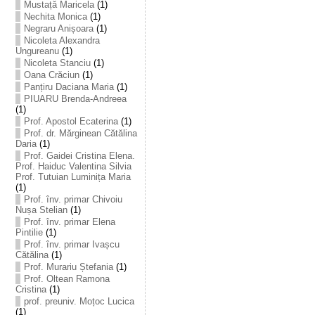
Mustață Maricela
(1)
Nechita Monica
(1)
Negraru Anișoara
(1)
Nicoleta Alexandra
Ungureanu
(1)
Nicoleta Stanciu
(1)
Oana Crăciun
(1)
Panțiru Daciana Maria
(1)
PIUARU Brenda-Andreea
(1)
Prof. Apostol Ecaterina
(1)
Prof. dr. Mărginean Cătălina
Daria
(1)
Prof. Gaidei Cristina Elena.
Prof. Haiduc Valentina Silvia
Prof. Tutuian Luminița Maria
(1)
Prof. înv. primar Chivoiu
Nușa Stelian
(1)
Prof. înv. primar Elena
Pintilie
(1)
Prof. înv. primar Ivașcu
Cătălina
(1)
Prof. Murariu Ștefania
(1)
Prof. Oltean Ramona
Cristina
(1)
prof. preuniv. Moțoc Lucica
(1)