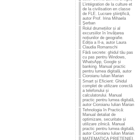
L’intégration de la culture et
de la civilisation en classe
de FLE. Lucrare ştiinţificǎ,
autor Prof. Irina Mihaela
Şerban
Rolul drumețiilor și al
excursiilor în învățarea
noțiunilor de geografie.
Ediția a II-a, autor Laura
Claudia Romanschi
Fără secrete: ghidul tău pas
cu pas pentru Windows,
WhatsApp, Google și
banking. Manual practic
pentru lumea digitală, autor
Cioroianu Iulian Marian
Smart și Eficient: Ghidul
complet de utilizare corectă
a telefonului și
calculatorului. Manual
practic pentru lumea digitală,
autor Cioroianu Iulian Marian
Tehnologia în Practică:
Manual detaliat de
optimizare, securitate și
utilizare zilnică. Manual
practic pentru lumea digitală,
autor Cioroianu Iulian Marian
MATEMATICA PRIETENIEI.