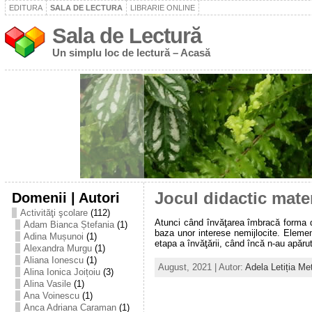
EDITURA
SALA DE LECTURA
LIBRARIE ONLINE
Sala de Lectură
Un simplu loc de lectură – Acasă
Domenii | Autori
Jocul didactic matem
Activităţi şcolare
(112)
Atunci când învăţarea îmbracă forma de
Adam Bianca Ștefania
(1)
baza unor interese nemijlocite. Element
Adina Mușunoi
(1)
etapa a învăţării, când încă n-au apărut 
Alexandra Murgu
(1)
Aliana Ionescu
(1)
August, 2021 | Autor:
Adela Letiția Me
Alina Ionica Joițoiu
(3)
Alina Vasile
(1)
Ana Voinescu
(1)
Anca Adriana Caraman
(1)