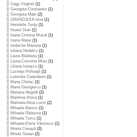
Gagu Virginel
(1)
Georgeta Constantin
(1)
Georgeta Male
(2)
GRANZULEA Irina
(1)
Henriette Tonţa
(1)
Ileana Stan
(1)
Ioana Cristina Mușat
(1)
Ioana Matei
(1)
Iordache Mariana
(1)
Iuliana Nedelcu
(1)
Laura Bădeanu
(1)
Laura-Cosmina Mutu
(1)
Liliana Ionașcu
(1)
Lucreţia Pohoaţă
(1)
Luminița Carpodean
(1)
Maria Chiriac
(1)
Maria Georgescu
(1)
Mariana Negrilă
(2)
Marilena Ifrosa
(1)
Marinela Alina Lovin
(2)
Mihaela Banciu
(1)
Mihaela Răducea
(1)
Mihaela Turcu
(1)
Mihaela-Elena Vărzescu
(1)
Mirela Cireașă
(3)
Mirela Stoian
(2)