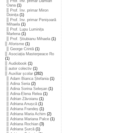
Prof. înv. primar Damian
Oana
(1)
Prof. înv. primar Miron
Doinița
(1)
Prof. înv. primar Penișoară
Mihaela
(1)
Prof. Lupu Luminița
Marlena
(1)
Prof. Știubianu Mihaela
(1)
Aforisme
(1)
George Crintă
(1)
Asociația Masterpeace Ro
(1)
Audiobook
(1)
autor colectiv
(1)
Auxiliar școlar
(282)
Adam Bianca Ștefania
(1)
Adina Seria
(2)
Adina Sorina Seleșan
(1)
Adina-Elena Relea
(1)
Adrian Zăvoianu
(1)
Adriana Anușcă
(1)
Adriana Frandeș
(1)
Adriana Maria Achim
(2)
Adriana Mariana Palce
(1)
Adriana Rochian
(3)
Adriana Șurcă
(1)