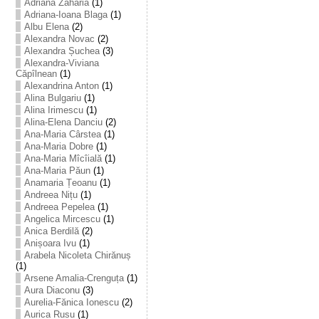
Adriana Zaharia
(1)
Adriana-Ioana Blaga
(1)
Albu Elena
(2)
Alexandra Novac
(2)
Alexandra Șuchea
(3)
Alexandra-Viviana
Căpîlnean
(1)
Alexandrina Anton
(1)
Alina Bulgariu
(1)
Alina Irimescu
(1)
Alina-Elena Danciu
(2)
Ana-Maria Cârstea
(1)
Ana-Maria Dobre
(1)
Ana-Maria Mîcîială
(1)
Ana-Maria Păun
(1)
Anamaria Țeoanu
(1)
Andreea Nițu
(1)
Andreea Pepelea
(1)
Angelica Mircescu
(1)
Anica Berdilă
(2)
Anișoara Ivu
(1)
Arabela Nicoleta Chirănuș
(1)
Arsene Amalia-Crenguța
(1)
Aura Diaconu
(3)
Aurelia-Fănica Ionescu
(2)
Aurica Rusu
(1)