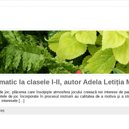
atic la clasele I-II, autor Adela Letiția
 joc, plăcerea care însoţeşte atmosfera jocului creează noi interese de par
ele de joc încorporate în procesul instruirii au calitatea de a motiva şi a st
interesele [...]
teș