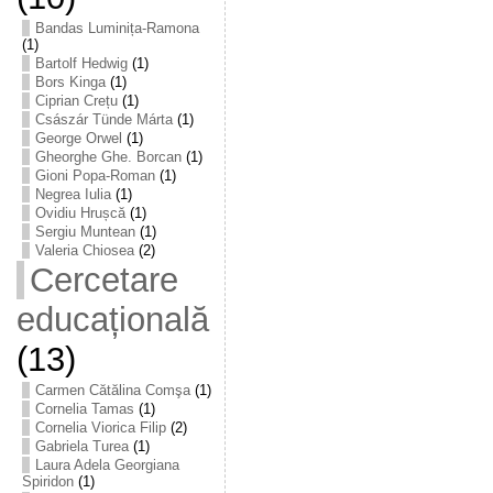
Bandas Luminița-Ramona
(1)
Bartolf Hedwig
(1)
Bors Kinga
(1)
Ciprian Crețu
(1)
Császár Tünde Márta
(1)
George Orwel
(1)
Gheorghe Ghe. Borcan
(1)
Gioni Popa-Roman
(1)
Negrea Iulia
(1)
Ovidiu Hrușcă
(1)
Sergiu Muntean
(1)
Valeria Chiosea
(2)
Cercetare
educațională
(13)
Carmen Cătălina Comşa
(1)
Cornelia Tamas
(1)
Cornelia Viorica Filip
(2)
Gabriela Turea
(1)
Laura Adela Georgiana
Spiridon
(1)