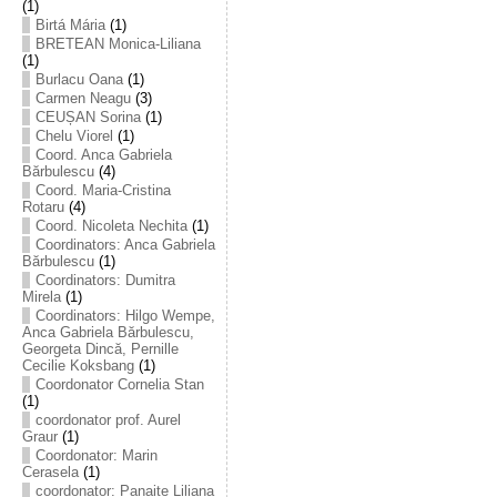
(1)
Birtá Mária
(1)
BRETEAN Monica-Liliana
(1)
Burlacu Oana
(1)
Carmen Neagu
(3)
CEUȘAN Sorina
(1)
Chelu Viorel
(1)
Coord. Anca Gabriela
Bărbulescu
(4)
Coord. Maria-Cristina
Rotaru
(4)
Coord. Nicoleta Nechita
(1)
Coordinators: Anca Gabriela
Bărbulescu
(1)
Coordinators: Dumitra
Mirela
(1)
Coordinators: Hilgo Wempe,
Anca Gabriela Bărbulescu,
Georgeta Dincă, Pernille
Cecilie Koksbang
(1)
Coordonator Cornelia Stan
(1)
coordonator prof. Aurel
Graur
(1)
Coordonator: Marin
Cerasela
(1)
coordonator: Panaite Liliana