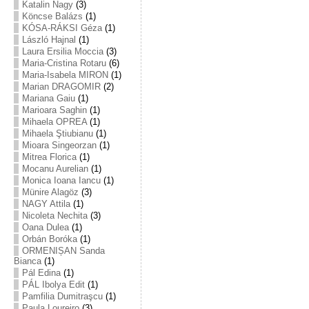
Katalin Nagy
(3)
Köncse Balázs
(1)
KÓSA-RÁKSI Géza
(1)
László Hajnal
(1)
Laura Ersilia Moccia
(3)
Maria-Cristina Rotaru
(6)
Maria-Isabela MIRON
(1)
Marian DRAGOMIR
(2)
Mariana Gaiu
(1)
Marioara Saghin
(1)
Mihaela OPREA
(1)
Mihaela Ştiubianu
(1)
Mioara Singeorzan
(1)
Mitrea Florica
(1)
Mocanu Aurelian
(1)
Monica Ioana Iancu
(1)
Münire Alagöz
(3)
NAGY Attila
(1)
Nicoleta Nechita
(3)
Oana Dulea
(1)
Orbán Boróka
(1)
ORMENIȘAN Sanda
Bianca
(1)
Pál Edina
(1)
PÁL Ibolya Edit
(1)
Pamfilia Dumitraşcu
(1)
Paula Loureiro
(3)