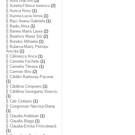
Aura Diaconu
(3)
Aurelia-Fănica Ionescu
(2)
Aurica Rusu
(1)
Aurora-Lucia Irimia
(1)
Baci Ileana Gabriela
(1)
Badiu Alisa
(1)
Banea Maria Laura
(2)
Beatrice Maria Știr
(2)
Bondoc Mihaela
(1)
Bularca-Mariș Petruța-
Ancuța
(1)
Călinescu Anca
(1)
Camelia Fechete
(1)
Camelia Tănase
(1)
Carmen Biro
(2)
Cătălin Barburaș-Pacurar
(1)
Cătălina Cimpoeru
(1)
Cătălina Georgiana Stanciu
(1)
Cati Ciobanu
(1)
Ciorgovean Narcisa-Diana
(1)
Claudia Ardelean
(1)
Claudia Blaga
(1)
Claudia-Emilia Frînculeasă
(1)