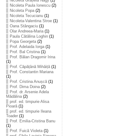
Nicoleta Grațiela Nagy
(1)
Nicoleta Paula Ionescu
(2)
Nicoleta Popa
(2)
Nicoleta Tecucianu
(1)
Nicoleta-Valentina Stroe
(1)
Oana Stângaciu
(1)
Olar Andreea-Maria
(1)
Paula Cătălina Loghin
(1)
Popa Georgeta
(2)
Prof. Adelaida Iorga
(1)
Prof. Bal Cristina
(1)
Prof. Bălan Dragomir Irina
(1)
Prof. Căpățână Mihăiță
(1)
Prof. Constantin Mariana
(1)
Prof. Cristina Anușcă
(1)
Prof. Dima Doina
(2)
Prof. dr. Arsenie Adela
Mădălina
(2)
prof. ed. timpurie Alisa
Pioară
(1)
prof. ed. timpurie Ileana
Toader
(1)
Prof. Emilia-Cristina Banu
(1)
Prof. Fuică Violeta
(1)
prof. Ghile Lavinia-Simona