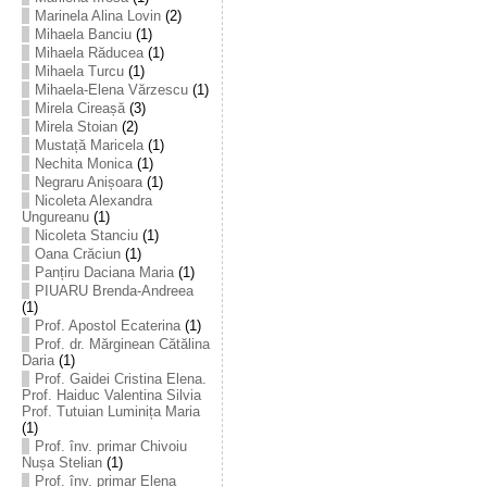
Marinela Alina Lovin
(2)
Mihaela Banciu
(1)
Mihaela Răducea
(1)
Mihaela Turcu
(1)
Mihaela-Elena Vărzescu
(1)
Mirela Cireașă
(3)
Mirela Stoian
(2)
Mustață Maricela
(1)
Nechita Monica
(1)
Negraru Anișoara
(1)
Nicoleta Alexandra
Ungureanu
(1)
Nicoleta Stanciu
(1)
Oana Crăciun
(1)
Panțiru Daciana Maria
(1)
PIUARU Brenda-Andreea
(1)
Prof. Apostol Ecaterina
(1)
Prof. dr. Mărginean Cătălina
Daria
(1)
Prof. Gaidei Cristina Elena.
Prof. Haiduc Valentina Silvia
Prof. Tutuian Luminița Maria
(1)
Prof. înv. primar Chivoiu
Nușa Stelian
(1)
Prof. înv. primar Elena