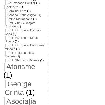
Voluntariada Copiilor
(1)
Admitere
(2)
Cătălina Tirim
(1)
Cristina Elena Anghel
(1)
Doina Mormenche
(1)
Prof. Chifu Georgeta
Pompilia
(1)
Prof. înv. primar Damian
Oana
(1)
Prof. înv. primar Miron
Doinița
(1)
Prof. înv. primar Penișoară
Mihaela
(1)
Prof. Lupu Luminița
Marlena
(1)
Prof. Știubianu Mihaela
(1)
Aforisme
(1)
George
Crintă
(1)
Asociația