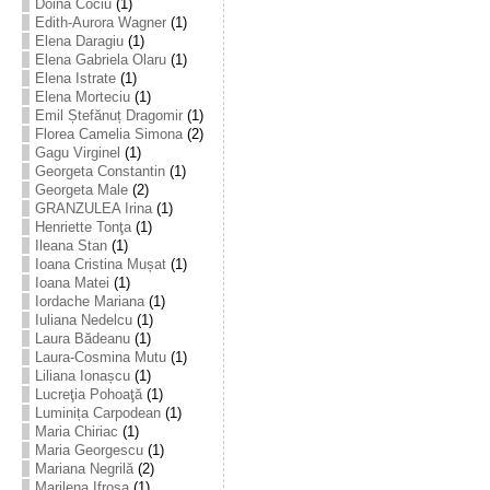
Doina Cociu
(1)
Edith-Aurora Wagner
(1)
Elena Daragiu
(1)
Elena Gabriela Olaru
(1)
Elena Istrate
(1)
Elena Morteciu
(1)
Emil Ștefănuț Dragomir
(1)
Florea Camelia Simona
(2)
Gagu Virginel
(1)
Georgeta Constantin
(1)
Georgeta Male
(2)
GRANZULEA Irina
(1)
Henriette Tonţa
(1)
Ileana Stan
(1)
Ioana Cristina Mușat
(1)
Ioana Matei
(1)
Iordache Mariana
(1)
Iuliana Nedelcu
(1)
Laura Bădeanu
(1)
Laura-Cosmina Mutu
(1)
Liliana Ionașcu
(1)
Lucreţia Pohoaţă
(1)
Luminița Carpodean
(1)
Maria Chiriac
(1)
Maria Georgescu
(1)
Mariana Negrilă
(2)
Marilena Ifrosa
(1)