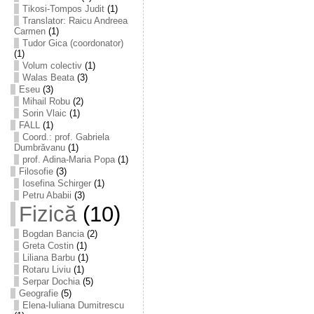
Tikosi-Tompos Judit
(1)
Translator: Raicu Andreea
Carmen
(1)
Tudor Gica (coordonator)
(1)
Volum colectiv
(1)
Walas Beata
(3)
Eseu
(3)
Mihail Robu
(2)
Sorin Vlaic
(1)
FALL
(1)
Coord.: prof. Gabriela
Dumbrăvanu
(1)
prof. Adina-Maria Popa
(1)
Filosofie
(3)
Iosefina Schirger
(1)
Petru Ababii
(3)
Fizică
(10)
Bogdan Bancia
(2)
Greta Costin
(1)
Liliana Barbu
(1)
Rotaru Liviu
(1)
Serpar Dochia
(5)
Geografie
(5)
Elena-Iuliana Dumitrescu