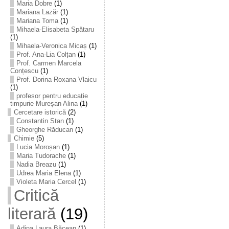
Maria Dobre
(1)
Mariana Lazăr
(1)
Mariana Toma
(1)
Mihaela-Elisabeta Spătaru
(1)
Mihaela-Veronica Micaș
(1)
Prof. Ana-Lia Colțan
(1)
Prof. Carmen Marcela
Conțescu
(1)
Prof. Dorina Roxana Vlaicu
(1)
profesor pentru educație
timpurie Mureșan Alina
(1)
Cercetare istorică
(2)
Constantin Stan
(1)
Gheorghe Răducan
(1)
Chimie
(5)
Lucia Moroșan
(1)
Maria Tudorache
(1)
Nadia Breazu
(1)
Udrea Maria Elena
(1)
Violeta Maria Cercel
(1)
Critică
literară
(19)
Adina Laura Băcean
(1)