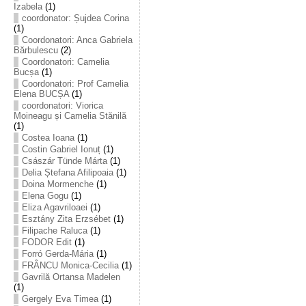
Izabela
(1)
coordonator: Șujdea Corina
(1)
Coordonatori: Anca Gabriela
Bărbulescu
(2)
Coordonatori: Camelia
Bucșa
(1)
Coordonatori: Prof Camelia
Elena BUCȘA
(1)
coordonatori: Viorica
Moineagu și Camelia Stănilă
(1)
Costea Ioana
(1)
Costin Gabriel Ionuț
(1)
Császár Tünde Márta
(1)
Delia Ștefana Afilipoaia
(1)
Doina Mormenche
(1)
Elena Gogu
(1)
Eliza Agavriloaei
(1)
Esztány Zita Erzsébet
(1)
Filipache Raluca
(1)
FODOR Edit
(1)
Forró Gerda-Mária
(1)
FRÂNCU Monica-Cecilia
(1)
Gavrilă Ortansa Madelen
(1)
Gergely Eva Timea
(1)