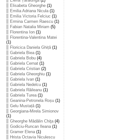
Elena Țarălungă
(2)
Elisabeta Gheorghe
(1)
Emilia Adriana Nicula
(1)
Emilia Victoria Felciuc
(1)
Ermina Carmen Raescu
(1)
Fabian Natalia Miriam
(5)
Florentina Ion
(1)
Florentina-Valentina Matei
(1)
Floricica Daniela Ghiță
(1)
Gabriela Biea
(1)
Gabriela Bobu
(4)
Gabriela Cernat
(1)
Gabriela Cristian
(2)
Gabriela Gheorghiu
(1)
Gabriela Ivan
(1)
Gabriela Nedelcu
(1)
Gabriela Răileanu
(1)
Gabriela Turea
(1)
Geanina-Petronela Roșu
(1)
Gelu Mustață
(1)
Georgiana-Mirela Simionov
(1)
Gheorghe Mădălin Chiţa
(4)
Godiciu-Runcan Ileana
(1)
Gramer Elena
(1)
Hrista Octavia Niculescu