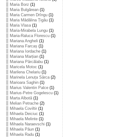
Maria Borz
(1)
Maria Bulgărean
(1)
Maria Carmen Drîngu
(1)
Maria Mădălina Țigău
(1)
Maria Vlasa
(1)
Maria-Mirabela Lungu
(1)
Maria-Raluca Florescu
(1)
Mariana Angheli
(1)
Mariana Farcaș
(1)
Mariana Iordache
(1)
Mariana Marțian
(1)
Mariana Pârcălabu
(1)
Maricela Motoc
(1)
Marilena Chelariu
(1)
Marinela Lenuța Sârca
(2)
Marioara Saghin
(1)
Marius Valentin Palce
(1)
Marius-Petre Gogelescu
(1)
Marta Albotă
(1)
Melian Petrache
(2)
Mihaela Coviltir
(1)
Mihaela Deiciuc
(1)
Mihaela Melinte
(1)
Mihaela Naraevschi
(1)
Mihaela Păun
(1)
Mihaela Radu
(1)