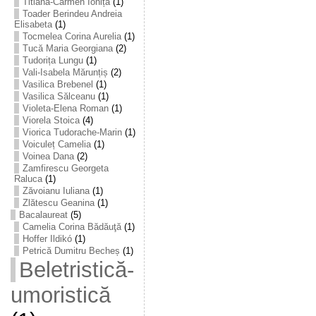
Titiana-Carmen Ioniță
(1)
Toader Berindeu Andreia
Elisabeta
(1)
Tocmelea Corina Aurelia
(1)
Tucă Maria Georgiana
(2)
Tudorița Lungu
(1)
Vali-Isabela Mărunțiș
(2)
Vasilica Brebenel
(1)
Vasilica Sălceanu
(1)
Violeta-Elena Roman
(1)
Viorela Stoica
(4)
Viorica Tudorache-Marin
(1)
Voiculeț Camelia
(1)
Voinea Dana
(2)
Zamfirescu Georgeta
Raluca
(1)
Zăvoianu Iuliana
(1)
Zlătescu Geanina
(1)
Bacalaureat
(5)
Camelia Corina Bădăuţă
(1)
Hoffer Ildikó
(1)
Petrică Dumitru Becheș
(1)
Beletristică-
umoristică