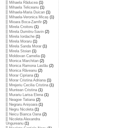
Mihaela Răducea
(1)
Mihaela Teliceanu
(1)
Mihaela-Maria Duican
(1)
Mihaela-Veronica Micaș
(1)
Mioara Boca-Zamfir
(2)
Mirela Croitoru
(1)
Mirela Dumitru-Savin
(2)
Mirela Iordache
(1)
Mirela Moraru
(1)
Mirela Sanda Morar
(1)
Mirela Stoian
(1)
Moldovan Camelia
(1)
Monica Marchitan
(2)
Monica Ramona Laslău
(2)
Monica Răveanu
(2)
Morar Cipriana
(1)
Morar Cristina Adriana
(1)
Mrejeriu Cecilia Cristina
(1)
Muntean Cristina
(1)
Murariu Larisa Elena
(1)
Neagoe Tatiana
(2)
Negraru Anișoara
(1)
Negru Nicoleta
(1)
Neicu Bianca Oana
(2)
Nicoleta Alexandra
Ungureanu
(1)