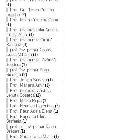
(1)
Prof. Gr. I Laura Cristina
Bogdan
(2)
Prof. Ichim Cristiana Oana
(1)
Prof. înv. preșcolar Angela-
Emilia Antal
(1)
Prof. înv. primar Ciulină
Ramona
(4)
prof. înv. primar Costea
Adela-Mihaela
(1)
Prof. înv. primar Lăzărică
Teodora
(1)
prof. înv. primar Popa
Nicoleta
(2)
Prof. Jenica Siteavu
(1)
Prof. Mariana Arhir
(1)
Prof. metodist Cristina-
Lenuța Coșarcă
(1)
Prof. Mirela Popa
(1)
Prof. Nedelcu Florentina
(2)
Prof. Păun Adela Elena
(1)
Prof. Popescu Elena
Ștefania
(1)
prof. pt. înv. primar Diana
Drăgan
(1)
Prof. Sârbu Tania Maria
(1)