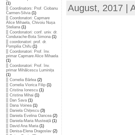
(1)
August, 2017 | 
Coordinators: Prof. Ciobanu
Carmen-Silvia
(1)
Coordonatori: Capmare
Alice Mihaela, Chivoiu Nușa
Steliana
(1)
Coordonatori: conf. univ. dr.
Condurache-Bota Simona
(1)
coordonatori: prof. dr.
Pompilia Chifu
(1)
Coordonatori: Prof. înv.
primar Capmare Alice Mihaela
(1)
Coordonatori: Prof. înv.
primar Mihălcescu Luminița
(1)
Cornelia Bârlea
(2)
Cornelia Viorica Filip
(1)
Cristina Ionescu
(1)
Cristina Mihai
(1)
Dan Sava
(1)
Dana Voinea
(1)
Daniela Chițescu
(3)
Daniela Evelina Oancea
(2)
Daniela-Maria Musteață
(1)
David Ana Maria
(1)
Denisa-Elena Dragoslav
(2)