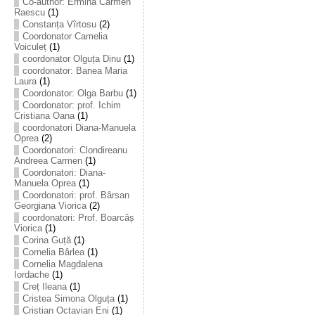
Co-author: Ermina Carmen
Raescu
(1)
Constanța Vîrtosu
(2)
Coordonator Camelia
Voiculeț
(1)
coordonator Olguța Dinu
(1)
coordonator: Banea Maria
Laura
(1)
Coordonator: Olga Barbu
(1)
Coordonator: prof. Ichim
Cristiana Oana
(1)
coordonatori Diana-Manuela
Oprea
(2)
Coordonatori: Clondireanu
Andreea Carmen
(1)
Coordonatori: Diana-
Manuela Oprea
(1)
Coordonatori: prof. Bârsan
Georgiana Viorica
(2)
coordonatori: Prof. Boarcăș
Viorica
(1)
Corina Guță
(1)
Cornelia Bârlea
(1)
Cornelia Magdalena
Iordache
(1)
Creț Ileana
(1)
Cristea Simona Olguța
(1)
Cristian Octavian Eni
(1)