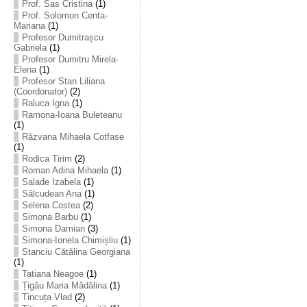
Prof. Sas Cristina
(1)
Prof. Solomon Centa-
Mariana
(1)
Profesor Dumitrașcu
Gabriela
(1)
Profesor Dumitru Mirela-
Elena
(1)
Profesor Stan Liliana
(Coordonator)
(2)
Raluca Igna
(1)
Ramona-Ioana Buleteanu
(1)
Răzvana Mihaela Cotfase
(1)
Rodica Tirim
(2)
Roman Adina Mihaela
(1)
Salade Izabela
(1)
Sălcudean Ana
(1)
Selena Costea
(2)
Simona Barbu
(1)
Simona Damian
(3)
Simona-Ionela Chimișliu
(1)
Stanciu Cătălina Georgiana
(1)
Tatiana Neagoe
(1)
Țigău Maria Mădălina
(1)
Tincuța Vlad
(2)