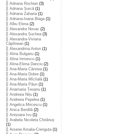
Adriana Rochian
(3)
Adriana Șurcă
(1)
Adriana Zaharia
(1)
Adriana-Ioana Blaga
(1)
Albu Elena
(2)
Alexandra Novac
(2)
Alexandra Șuchea
(3)
Alexandra-Viviana
Căpîlnean
(1)
Alexandrina Anton
(1)
Alina Bulgariu
(1)
Alina Irimescu
(1)
Alina-Elena Danciu
(2)
Ana-Maria Cârstea
(1)
Ana-Maria Dobre
(1)
Ana-Maria Mîcîială
(1)
Ana-Maria Păun
(1)
Anamaria Țeoanu
(1)
Andreea Nițu
(1)
Andreea Pepelea
(1)
Angelica Mircescu
(1)
Anica Berdilă
(2)
Anișoara Ivu
(1)
Arabela Nicoleta Chirănuș
(1)
Arsene Amalia-Crenguța
(1)