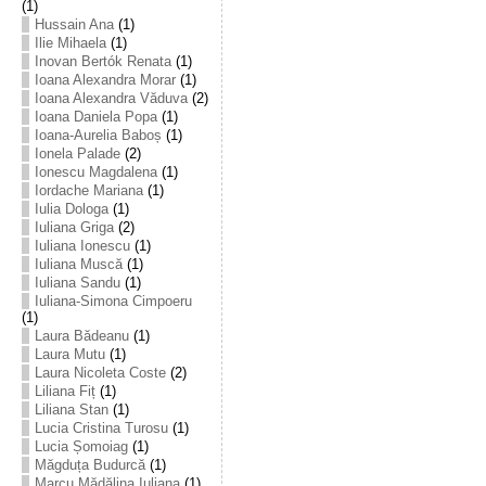
(1)
Hussain Ana
(1)
Ilie Mihaela
(1)
Inovan Bertók Renata
(1)
Ioana Alexandra Morar
(1)
Ioana Alexandra Văduva
(2)
Ioana Daniela Popa
(1)
Ioana-Aurelia Baboș
(1)
Ionela Palade
(2)
Ionescu Magdalena
(1)
Iordache Mariana
(1)
Iulia Dologa
(1)
Iuliana Griga
(2)
Iuliana Ionescu
(1)
Iuliana Muscă
(1)
Iuliana Sandu
(1)
Iuliana-Simona Cimpoeru
(1)
Laura Bădeanu
(1)
Laura Mutu
(1)
Laura Nicoleta Coste
(2)
Liliana Fiț
(1)
Liliana Stan
(1)
Lucia Cristina Turosu
(1)
Lucia Șomoiag
(1)
Măgduța Budurcă
(1)
Marcu Mădălina Iuliana
(1)