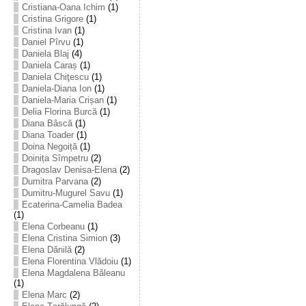
Cristiana-Oana Ichim
(1)
Cristina Grigore
(1)
Cristina Ivan
(1)
Daniel Pîrvu
(1)
Daniela Blaj
(4)
Daniela Caraș
(1)
Daniela Chiţescu
(1)
Daniela-Diana Ion
(1)
Daniela-Maria Crișan
(1)
Delia Florina Burcă
(1)
Diana Bâscă
(1)
Diana Toader
(1)
Doina Negoiță
(1)
Doinița Sîmpetru
(2)
Dragoslav Denisa-Elena
(2)
Dumitra Parvana
(2)
Dumitru-Mugurel Savu
(1)
Ecaterina-Camelia Badea
(1)
Elena Corbeanu
(1)
Elena Cristina Simion
(3)
Elena Dănilă
(2)
Elena Florentina Vlădoiu
(1)
Elena Magdalena Băleanu
(1)
Elena Marc
(2)