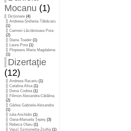
Mocanu
(1)
Dicționare
(4)
Andreea-Ștefania Tăbăcaru
(1)
Carmen Lăcrămioara Pora
(2)
Diana Toader
(1)
Laura Pora
(1)
Plopeanu Maria Magdalena
(1)
Dizertaţie
(12)
Andreea Racariu
(1)
Catalina Alisa
(1)
Doina Codrea
(1)
Filimon Alexandra-Cătălina
(2)
Gârlea Gabriela-Alexandra
(1)
Iulia Anchidin
(1)
Oana-Manuela Ţepeş
(3)
Rebeca Olaru
(1)
Vaszi Szimonetta-Zsófia
(1)