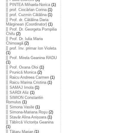
PINTEA Mihaela-Norica
(1)
prof. Ciocârlan Corina
(1)
prof. Cuzmin Cătălina
(1)
Prof. dr. Cătălina Daria
Mărginean (Coordinator)
(1)
Prof. Dr. Georgeta Pompilia
Chifu
(2)
Prof. Dr. Iulia Maria
Chirnoagă
(2)
prof. înv. primar Ion Violeta
(1)
Prof. Mirela Geanina RADU
(1)
Prof. Oxana Oloi
(1)
Prunică Monica
(2)
Raicu Andreea Carmen
(1)
Raicu Marina Cristina
(1)
SAMAJ Imola
(1)
SARDI Aliz
(1)
SIMION Constantin
Romulus
(1)
Simona Vasile
(1)
Simona-Mariana Roşu
(2)
Stavăr Alina Anișoara
(1)
Tăbîrcă Victorița Geanina
(1)
Tătaru Marian
(1)