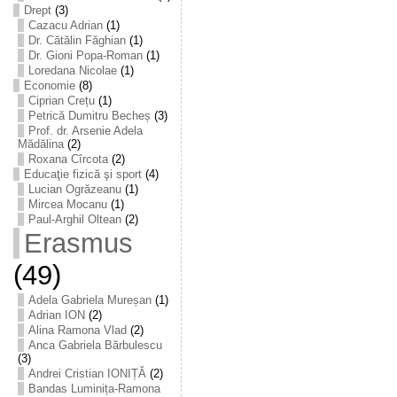
Drept
(3)
Cazacu Adrian
(1)
Dr. Cătălin Făghian
(1)
Dr. Gioni Popa-Roman
(1)
Loredana Nicolae
(1)
Economie
(8)
Ciprian Crețu
(1)
Petrică Dumitru Becheș
(3)
Prof. dr. Arsenie Adela
Mădălina
(2)
Roxana Cîrcota
(2)
Educaţie fizică şi sport
(4)
Lucian Ogrăzeanu
(1)
Mircea Mocanu
(1)
Paul-Arghil Oltean
(2)
Erasmus
(49)
Adela Gabriela Mureșan
(1)
Adrian ION
(2)
Alina Ramona Vlad
(2)
Anca Gabriela Bărbulescu
(3)
Andrei Cristian IONIȚĂ
(2)
Bandas Luminița-Ramona