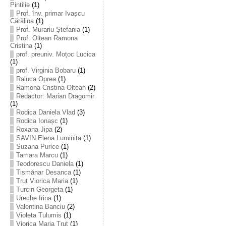
Pintilie
(1)
Prof. înv. primar Ivașcu
Cătălina
(1)
Prof. Murariu Ștefania
(1)
Prof. Oltean Ramona
Cristina
(1)
prof. preuniv. Moțoc Lucica
(1)
prof. Virginia Bobaru
(1)
Raluca Oprea
(1)
Ramona Cristina Oltean
(2)
Redactor: Marian Dragomir
(1)
Rodica Daniela Vlad
(3)
Rodica Ionașc
(1)
Roxana Jipa
(2)
SAVIN Elena Luminița
(1)
Suzana Purice
(1)
Tamara Marcu
(1)
Teodorescu Daniela
(1)
Tismănar Desanca
(1)
Truț Viorica Maria
(1)
Turcin Georgeta
(1)
Ureche Irina
(1)
Valentina Banciu
(2)
Violeta Tulumis
(1)
Viorica Maria Truț
(1)