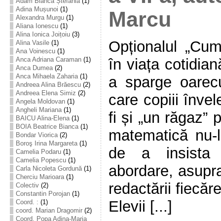
Adam Bianca Ștefania
(1)
Adina Mușunoi
(1)
Marcu
Alexandra Murgu
(1)
Aliana Ionescu
(1)
Alina Ionica Joițoiu
(3)
Opționalul „Cu
Alina Vasile
(1)
Ana Voinescu
(1)
în viața cotidia
Anca Adriana Caraman
(1)
Anca Dumea
(2)
Anca Mihaela Zaharia
(1)
a sparge oarec
Andreea Alina Brăescu
(2)
Andreea Elena Simiz
(2)
care copiii înve
Angela Moldovan
(1)
Angheli Mariana
(1)
fi și „un răgaz” 
BAICU Alina-Elena
(1)
BOIA Beatrice Bianca
(1)
matematică nu-l 
Bondar Viorica
(2)
Boroş Irina Margareta
(1)
de a insista
Camelia Podaru
(1)
Camelia Popescu
(1)
abordare, asupra
Carla Nicoleta Gordună
(1)
Cherciu Marioara
(1)
redactării fiecăr
Colectiv
(2)
Constantin Porojan
(1)
Elevii [...]
Coord. :
(1)
coord. Marian Dragomir
(2)
Coord. Popa Adina-Maria