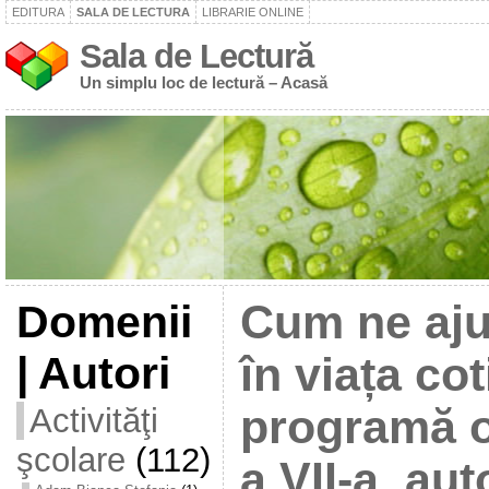
EDITURA
SALA DE LECTURA
LIBRARIE ONLINE
Sala de Lectură
Un simplu loc de lectură – Acasă
Domenii
Cum ne aju
| Autori
în viața co
Activităţi
programă o
şcolare
(112)
a VII-a, au