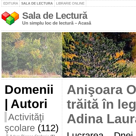
EDITURA
SALA DE LECTURA
LIBRARIE ONLINE
Sala de Lectură
Un simplu loc de lectură – Acasă
Domenii
Anişoara O
| Autori
trăită în le
Activităţi
Adina Lau
şcolare
(112)
Lucrarea Dnei