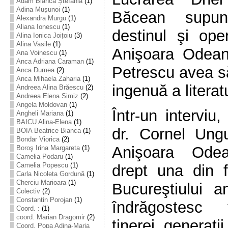
Adam Bianca Ștefania
(1)
Adina Mușunoi
(1)
Băcean supune 
Alexandra Murgu
(1)
Aliana Ionescu
(1)
destinul şi oper
Alina Ionica Joițoiu
(3)
Alina Vasile
(1)
Anişoara Odean
Ana Voinescu
(1)
Anca Adriana Caraman
(1)
Petrescu avea să
Anca Dumea
(2)
Anca Mihaela Zaharia
(1)
ingenuă a literat
Andreea Alina Brăescu
(2)
Andreea Elena Simiz
(2)
Angela Moldovan
(1)
Într-un interviu
Angheli Mariana
(1)
BAICU Alina-Elena
(1)
dr. Cornel Ungu
BOIA Beatrice Bianca
(1)
Bondar Viorica
(2)
Anişoara Odea
Boroş Irina Margareta
(1)
Camelia Podaru
(1)
Camelia Popescu
(1)
drept una din f
Carla Nicoleta Gordună
(1)
Cherciu Marioara
(1)
Bucureştiului a
Colectiv
(2)
Constantin Porojan
(1)
îndrăgostesc 
Coord. :
(1)
coord. Marian Dragomir
(2)
tinerei generaţi
Coord. Popa Adina-Maria