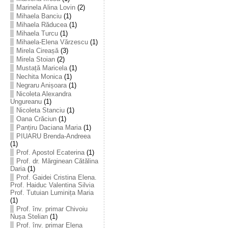
Marinela Alina Lovin
(2)
Mihaela Banciu
(1)
Mihaela Răducea
(1)
Mihaela Turcu
(1)
Mihaela-Elena Vărzescu
(1)
Mirela Cireașă
(3)
Mirela Stoian
(2)
Mustață Maricela
(1)
Nechita Monica
(1)
Negraru Anișoara
(1)
Nicoleta Alexandra
Ungureanu
(1)
Nicoleta Stanciu
(1)
Oana Crăciun
(1)
Panțiru Daciana Maria
(1)
PIUARU Brenda-Andreea
(1)
Prof. Apostol Ecaterina
(1)
Prof. dr. Mărginean Cătălina
Daria
(1)
Prof. Gaidei Cristina Elena.
Prof. Haiduc Valentina Silvia
Prof. Tutuian Luminița Maria
(1)
Prof. înv. primar Chivoiu
Nușa Stelian
(1)
Prof. înv. primar Elena