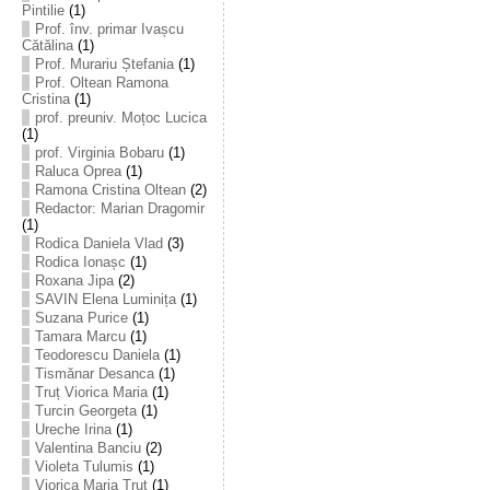
Pintilie
(1)
Prof. înv. primar Ivașcu
Cătălina
(1)
Prof. Murariu Ștefania
(1)
Prof. Oltean Ramona
Cristina
(1)
prof. preuniv. Moțoc Lucica
(1)
prof. Virginia Bobaru
(1)
Raluca Oprea
(1)
Ramona Cristina Oltean
(2)
Redactor: Marian Dragomir
(1)
Rodica Daniela Vlad
(3)
Rodica Ionașc
(1)
Roxana Jipa
(2)
SAVIN Elena Luminița
(1)
Suzana Purice
(1)
Tamara Marcu
(1)
Teodorescu Daniela
(1)
Tismănar Desanca
(1)
Truț Viorica Maria
(1)
Turcin Georgeta
(1)
Ureche Irina
(1)
Valentina Banciu
(2)
Violeta Tulumis
(1)
Viorica Maria Truț
(1)