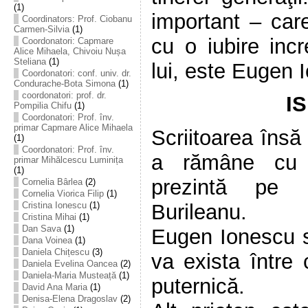
(1)
important – car
Coordinators: Prof. Ciobanu
Carmen-Silvia
(1)
cu o iubire incr
Coordonatori: Capmare
Alice Mihaela, Chivoiu Nușa
Steliana
(1)
lui, este Eugen 
Coordonatori: conf. univ. dr.
Condurache-Bota Simona
(1)
coordonatori: prof. dr.
IS
Pompilia Chifu
(1)
Coordonatori: Prof. înv.
primar Capmare Alice Mihaela
Scriitoarea însă
(1)
Coordonatori: Prof. înv.
a rămâne cu 
primar Mihălcescu Luminița
(1)
prezintă pe 
Cornelia Bârlea
(2)
Cornelia Viorica Filip
(1)
Cristina Ionescu
(1)
Burileanu.
Cristina Mihai
(1)
Dan Sava
(1)
Eugen Ionescu s
Dana Voinea
(1)
Daniela Chițescu
(3)
va exista între 
Daniela Evelina Oancea
(2)
Daniela-Maria Musteață
(1)
puternică.
David Ana Maria
(1)
Denisa-Elena Dragoslav
(2)