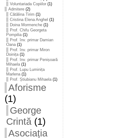
Voluntariada Copiilor
(1)
Admitere
(2)
Cătălina Tirim
(1)
Cristina Elena Anghel
(1)
Doina Mormenche
(1)
Prof. Chifu Georgeta
Pompilia
(1)
Prof. înv. primar Damian
Oana
(1)
Prof. înv. primar Miron
Doinița
(1)
Prof. înv. primar Penișoară
Mihaela
(1)
Prof. Lupu Luminița
Marlena
(1)
Prof. Știubianu Mihaela
(1)
Aforisme
(1)
George
Crintă
(1)
Asociația