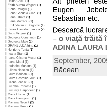
Alt prieten est
Doina Cociu
(1)
Edith-Aurora Wagner
(1)
Eugen Jebele
Elena Daragiu
(1)
Elena Gabriela Olaru
(1)
Sebastian etc.
Elena Istrate
(1)
Elena Morteciu
(1)
Emil Ștefănuț Dragomir
(1)
Descarcă lucrare
Florea Camelia Simona
(2)
Gagu Virginel
(1)
– o viaţă trăită 
Georgeta Constantin
(1)
Georgeta Male
(2)
ADINA LAURA
GRANZULEA Irina
(1)
Henriette Tonţa
(1)
Ileana Stan
(1)
Ioana Cristina Mușat
(1)
September, 2009
Ioana Matei
(1)
Iordache Mariana
(1)
Băcean
Iuliana Nedelcu
(1)
Laura Bădeanu
(1)
Laura-Cosmina Mutu
(1)
Liliana Ionașcu
(1)
Lucreţia Pohoaţă
(1)
Luminița Carpodean
(1)
Maria Chiriac
(1)
Maria Georgescu
(1)
Mariana Negrilă
(2)
Marilena Ifrosa
(1)