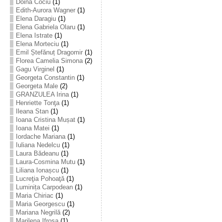
Doina Cociu
(1)
Edith-Aurora Wagner
(1)
Elena Daragiu
(1)
Elena Gabriela Olaru
(1)
Elena Istrate
(1)
Elena Morteciu
(1)
Emil Ștefănuț Dragomir
(1)
Florea Camelia Simona
(2)
Gagu Virginel
(1)
Georgeta Constantin
(1)
Georgeta Male
(2)
GRANZULEA Irina
(1)
Henriette Tonţa
(1)
Ileana Stan
(1)
Ioana Cristina Mușat
(1)
Ioana Matei
(1)
Iordache Mariana
(1)
Iuliana Nedelcu
(1)
Laura Bădeanu
(1)
Laura-Cosmina Mutu
(1)
Liliana Ionașcu
(1)
Lucreţia Pohoaţă
(1)
Luminița Carpodean
(1)
Maria Chiriac
(1)
Maria Georgescu
(1)
Mariana Negrilă
(2)
Marilena Ifrosa
(1)