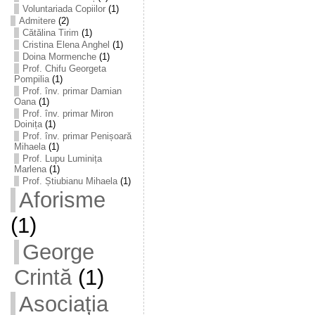
Voluntariada Copiilor
(1)
Admitere
(2)
Cătălina Tirim
(1)
Cristina Elena Anghel
(1)
Doina Mormenche
(1)
Prof. Chifu Georgeta
Pompilia
(1)
Prof. înv. primar Damian
Oana
(1)
Prof. înv. primar Miron
Doinița
(1)
Prof. înv. primar Penișoară
Mihaela
(1)
Prof. Lupu Luminița
Marlena
(1)
Prof. Știubianu Mihaela
(1)
Aforisme
(1)
George
Crintă
(1)
Asociația