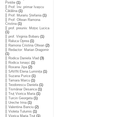
Pintilie
(1)
Prof. înv. primar Ivașcu
Cătălina
(1)
Prof. Murariu Ștefania
(1)
Prof. Oltean Ramona
Cristina
(1)
prof. preuniv. Moțoc Lucica
(1)
prof. Virginia Bobaru
(1)
Raluca Oprea
(1)
Ramona Cristina Oltean
(2)
Redactor: Marian Dragomir
(1)
Rodica Daniela Vlad
(3)
Rodica Ionașc
(1)
Roxana Jipa
(2)
SAVIN Elena Luminița
(1)
Suzana Purice
(1)
Tamara Marcu
(1)
Teodorescu Daniela
(1)
Tismănar Desanca
(1)
Truț Viorica Maria
(1)
Turcin Georgeta
(1)
Ureche Irina
(1)
Valentina Banciu
(2)
Violeta Tulumis
(1)
Viorica Maria Truț
(1)