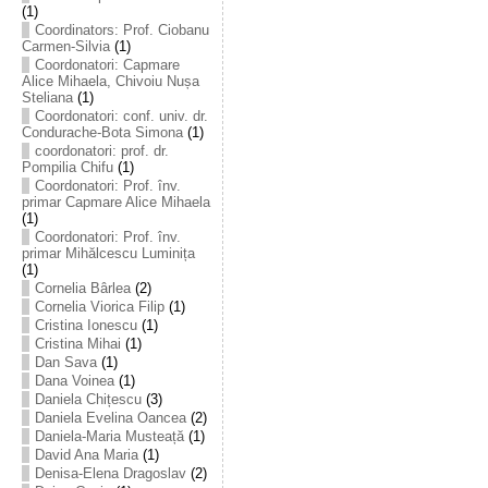
(1)
Coordinators: Prof. Ciobanu
Carmen-Silvia
(1)
Coordonatori: Capmare
Alice Mihaela, Chivoiu Nușa
Steliana
(1)
Coordonatori: conf. univ. dr.
Condurache-Bota Simona
(1)
coordonatori: prof. dr.
Pompilia Chifu
(1)
Coordonatori: Prof. înv.
primar Capmare Alice Mihaela
(1)
Coordonatori: Prof. înv.
primar Mihălcescu Luminița
(1)
Cornelia Bârlea
(2)
Cornelia Viorica Filip
(1)
Cristina Ionescu
(1)
Cristina Mihai
(1)
Dan Sava
(1)
Dana Voinea
(1)
Daniela Chițescu
(3)
Daniela Evelina Oancea
(2)
Daniela-Maria Musteață
(1)
David Ana Maria
(1)
Denisa-Elena Dragoslav
(2)