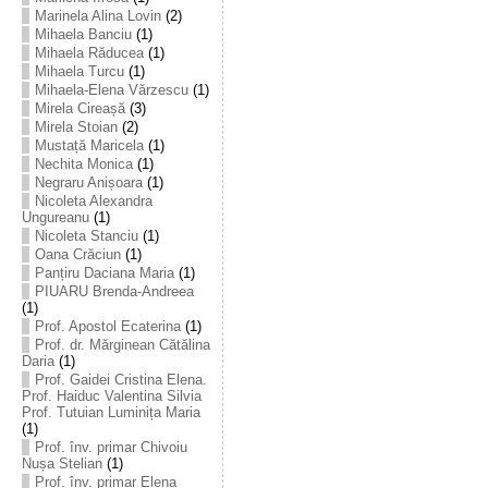
Marinela Alina Lovin
(2)
Mihaela Banciu
(1)
Mihaela Răducea
(1)
Mihaela Turcu
(1)
Mihaela-Elena Vărzescu
(1)
Mirela Cireașă
(3)
Mirela Stoian
(2)
Mustață Maricela
(1)
Nechita Monica
(1)
Negraru Anișoara
(1)
Nicoleta Alexandra
Ungureanu
(1)
Nicoleta Stanciu
(1)
Oana Crăciun
(1)
Panțiru Daciana Maria
(1)
PIUARU Brenda-Andreea
(1)
Prof. Apostol Ecaterina
(1)
Prof. dr. Mărginean Cătălina
Daria
(1)
Prof. Gaidei Cristina Elena.
Prof. Haiduc Valentina Silvia
Prof. Tutuian Luminița Maria
(1)
Prof. înv. primar Chivoiu
Nușa Stelian
(1)
Prof. înv. primar Elena