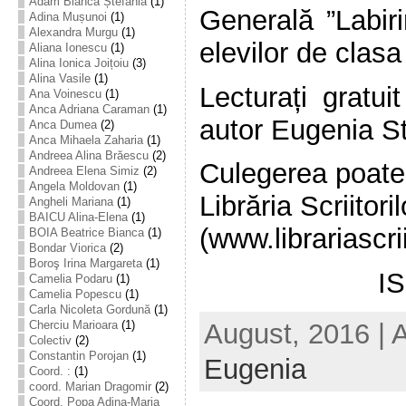
Adam Bianca Ștefania
(1)
Generală ”Labiri
Adina Mușunoi
(1)
Alexandra Murgu
(1)
elevilor de clasa
Aliana Ionescu
(1)
Alina Ionica Joițoiu
(3)
Alina Vasile
(1)
Lecturați gratuit
Ana Voinescu
(1)
Anca Adriana Caraman
(1)
autor Eugenia St
Anca Dumea
(2)
Anca Mihaela Zaharia
(1)
Andreea Alina Brăescu
(2)
Culegerea poate f
Andreea Elena Simiz
(2)
Angela Moldovan
(1)
Librăria Scriitoril
Angheli Mariana
(1)
BAICU Alina-Elena
(1)
(www.librariascrii
BOIA Beatrice Bianca
(1)
Bondar Viorica
(2)
Boroş Irina Margareta
(1)
I
Camelia Podaru
(1)
Camelia Popescu
(1)
Carla Nicoleta Gordună
(1)
August, 2016 | 
Cherciu Marioara
(1)
Colectiv
(2)
Constantin Porojan
(1)
Eugenia
Coord. :
(1)
coord. Marian Dragomir
(2)
Coord. Popa Adina-Maria