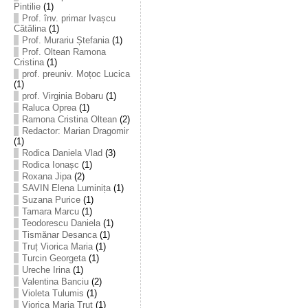
Pintilie
(1)
Prof. înv. primar Ivașcu
Cătălina
(1)
Prof. Murariu Ștefania
(1)
Prof. Oltean Ramona
Cristina
(1)
prof. preuniv. Moțoc Lucica
(1)
prof. Virginia Bobaru
(1)
Raluca Oprea
(1)
Ramona Cristina Oltean
(2)
Redactor: Marian Dragomir
(1)
Rodica Daniela Vlad
(3)
Rodica Ionașc
(1)
Roxana Jipa
(2)
SAVIN Elena Luminița
(1)
Suzana Purice
(1)
Tamara Marcu
(1)
Teodorescu Daniela
(1)
Tismănar Desanca
(1)
Truț Viorica Maria
(1)
Turcin Georgeta
(1)
Ureche Irina
(1)
Valentina Banciu
(2)
Violeta Tulumis
(1)
Viorica Maria Truț
(1)