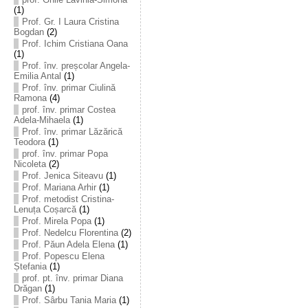
(1)
Prof. Gr. I Laura Cristina
Bogdan
(2)
Prof. Ichim Cristiana Oana
(1)
Prof. înv. preșcolar Angela-
Emilia Antal
(1)
Prof. înv. primar Ciulină
Ramona
(4)
prof. înv. primar Costea
Adela-Mihaela
(1)
Prof. înv. primar Lăzărică
Teodora
(1)
prof. înv. primar Popa
Nicoleta
(2)
Prof. Jenica Siteavu
(1)
Prof. Mariana Arhir
(1)
Prof. metodist Cristina-
Lenuța Coșarcă
(1)
Prof. Mirela Popa
(1)
Prof. Nedelcu Florentina
(2)
Prof. Păun Adela Elena
(1)
Prof. Popescu Elena
Ștefania
(1)
prof. pt. înv. primar Diana
Drăgan
(1)
Prof. Sârbu Tania Maria
(1)