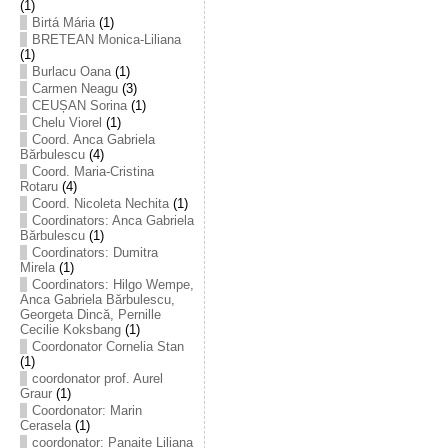
(1)
Birtá Mária
(1)
BRETEAN Monica-Liliana
(1)
Burlacu Oana
(1)
Carmen Neagu
(3)
CEUȘAN Sorina
(1)
Chelu Viorel
(1)
Coord. Anca Gabriela
Bărbulescu
(4)
Coord. Maria-Cristina
Rotaru
(4)
Coord. Nicoleta Nechita
(1)
Coordinators: Anca Gabriela
Bărbulescu
(1)
Coordinators: Dumitra
Mirela
(1)
Coordinators: Hilgo Wempe,
Anca Gabriela Bărbulescu,
Georgeta Dincă, Pernille
Cecilie Koksbang
(1)
Coordonator Cornelia Stan
(1)
coordonator prof. Aurel
Graur
(1)
Coordonator: Marin
Cerasela
(1)
coordonator: Panaite Liliana