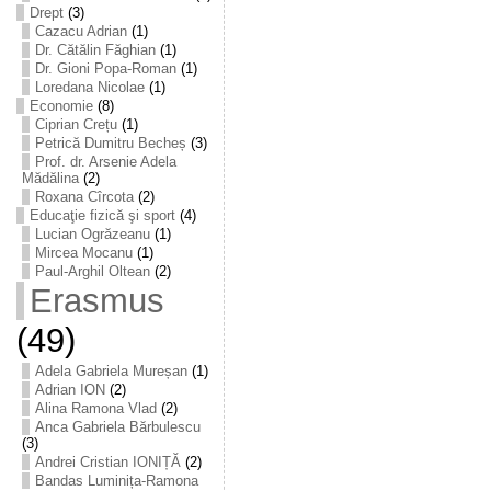
Drept
(3)
Cazacu Adrian
(1)
Dr. Cătălin Făghian
(1)
Dr. Gioni Popa-Roman
(1)
Loredana Nicolae
(1)
Economie
(8)
Ciprian Crețu
(1)
Petrică Dumitru Becheș
(3)
Prof. dr. Arsenie Adela
Mădălina
(2)
Roxana Cîrcota
(2)
Educaţie fizică şi sport
(4)
Lucian Ogrăzeanu
(1)
Mircea Mocanu
(1)
Paul-Arghil Oltean
(2)
Erasmus
(49)
Adela Gabriela Mureșan
(1)
Adrian ION
(2)
Alina Ramona Vlad
(2)
Anca Gabriela Bărbulescu
(3)
Andrei Cristian IONIȚĂ
(2)
Bandas Luminița-Ramona