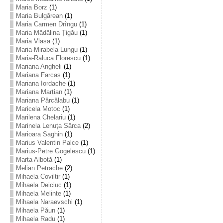
Maria Borz
(1)
Maria Bulgărean
(1)
Maria Carmen Drîngu
(1)
Maria Mădălina Țigău
(1)
Maria Vlasa
(1)
Maria-Mirabela Lungu
(1)
Maria-Raluca Florescu
(1)
Mariana Angheli
(1)
Mariana Farcaș
(1)
Mariana Iordache
(1)
Mariana Marțian
(1)
Mariana Pârcălabu
(1)
Maricela Motoc
(1)
Marilena Chelariu
(1)
Marinela Lenuța Sârca
(2)
Marioara Saghin
(1)
Marius Valentin Palce
(1)
Marius-Petre Gogelescu
(1)
Marta Albotă
(1)
Melian Petrache
(2)
Mihaela Coviltir
(1)
Mihaela Deiciuc
(1)
Mihaela Melinte
(1)
Mihaela Naraevschi
(1)
Mihaela Păun
(1)
Mihaela Radu
(1)