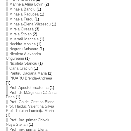
Marinela Alina Lovin
(2)
Mihaela Banciu
(1)
Mihaela Răducea
(1)
Mihaela Turcu
(1)
Mihaela-Elena Vărzescu
(1)
Mirela Cireașă
(3)
Mirela Stoian
(2)
Mustață Maricela
(1)
Nechita Monica
(1)
Negraru Anișoara
(1)
Nicoleta Alexandra
Ungureanu
(1)
Nicoleta Stanciu
(1)
Oana Crăciun
(1)
Panțiru Daciana Maria
(1)
PIUARU Brenda-Andreea
(1)
Prof. Apostol Ecaterina
(1)
Prof. dr. Mărginean Cătălina
Daria
(1)
Prof. Gaidei Cristina Elena.
Prof. Haiduc Valentina Silvia
Prof. Tutuian Luminița Maria
(1)
Prof. înv. primar Chivoiu
Nușa Stelian
(1)
Prof. înv. primar Elena