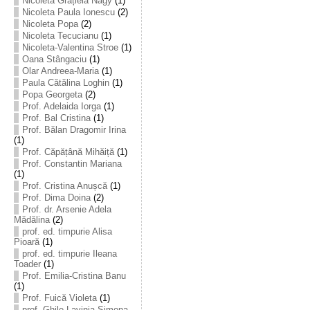
Nicoleta Grațiela Nagy
(1)
Nicoleta Paula Ionescu
(2)
Nicoleta Popa
(2)
Nicoleta Tecucianu
(1)
Nicoleta-Valentina Stroe
(1)
Oana Stângaciu
(1)
Olar Andreea-Maria
(1)
Paula Cătălina Loghin
(1)
Popa Georgeta
(2)
Prof. Adelaida Iorga
(1)
Prof. Bal Cristina
(1)
Prof. Bălan Dragomir Irina
(1)
Prof. Căpățână Mihăiță
(1)
Prof. Constantin Mariana
(1)
Prof. Cristina Anușcă
(1)
Prof. Dima Doina
(2)
Prof. dr. Arsenie Adela
Mădălina
(2)
prof. ed. timpurie Alisa
Pioară
(1)
prof. ed. timpurie Ileana
Toader
(1)
Prof. Emilia-Cristina Banu
(1)
Prof. Fuică Violeta
(1)
prof. Ghile Lavinia-Simona