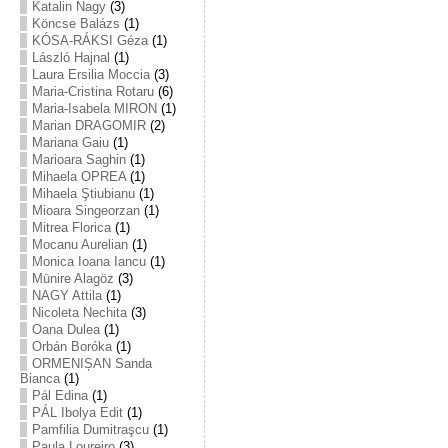
Katalin Nagy
(3)
Köncse Balázs
(1)
KÓSA-RÁKSI Géza
(1)
László Hajnal
(1)
Laura Ersilia Moccia
(3)
Maria-Cristina Rotaru
(6)
Maria-Isabela MIRON
(1)
Marian DRAGOMIR
(2)
Mariana Gaiu
(1)
Marioara Saghin
(1)
Mihaela OPREA
(1)
Mihaela Ştiubianu
(1)
Mioara Singeorzan
(1)
Mitrea Florica
(1)
Mocanu Aurelian
(1)
Monica Ioana Iancu
(1)
Münire Alagöz
(3)
NAGY Attila
(1)
Nicoleta Nechita
(3)
Oana Dulea
(1)
Orbán Boróka
(1)
ORMENIȘAN Sanda
Bianca
(1)
Pál Edina
(1)
PÁL Ibolya Edit
(1)
Pamfilia Dumitraşcu
(1)
Paula Loureiro
(3)