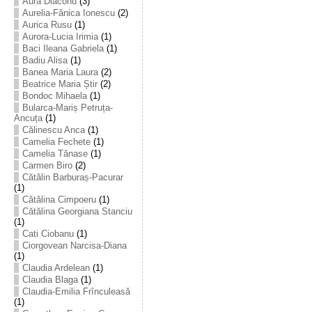
Aura Diaconu
(3)
Aurelia-Fănica Ionescu
(2)
Aurica Rusu
(1)
Aurora-Lucia Irimia
(1)
Baci Ileana Gabriela
(1)
Badiu Alisa
(1)
Banea Maria Laura
(2)
Beatrice Maria Știr
(2)
Bondoc Mihaela
(1)
Bularca-Mariș Petruța-
Ancuța
(1)
Călinescu Anca
(1)
Camelia Fechete
(1)
Camelia Tănase
(1)
Carmen Biro
(2)
Cătălin Barburaș-Pacurar
(1)
Cătălina Cimpoeru
(1)
Cătălina Georgiana Stanciu
(1)
Cati Ciobanu
(1)
Ciorgovean Narcisa-Diana
(1)
Claudia Ardelean
(1)
Claudia Blaga
(1)
Claudia-Emilia Frînculeasă
(1)