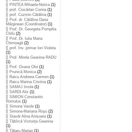
PINTEA Mihaela-Norica
(1)
prof. Ciocârlan Corina
(1)
prof. Cuzmin Cătălina
(1)
Prof. dr. Cătălina Daria
Mărginean (Coordinator)
(1)
Prof. Dr. Georgeta Pompilia
Chifu
(2)
Prof. Dr. Iulia Maria
Chirnoagă
(2)
prof. înv. primar Ion Violeta
(1)
Prof. Mirela Geanina RADU
(1)
Prof. Oxana Oloi
(1)
Prunică Monica
(2)
Raicu Andreea Carmen
(1)
Raicu Marina Cristina
(1)
SAMAJ Imola
(1)
SARDI Aliz
(1)
SIMION Constantin
Romulus
(1)
Simona Vasile
(1)
Simona-Mariana Roşu
(2)
Stavăr Alina Anișoara
(1)
Tăbîrcă Victorița Geanina
(1)
Tătaru Marian
(1)