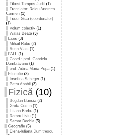
Tikosi-Tompos Judit
(1)
Translator: Raicu Andreea
Carmen
(1)
Tudor Gica (coordonator)
(1)
Volum colectiv
(1)
Walas Beata
(3)
Eseu
(3)
Mihail Robu
(2)
Sorin Vlaic
(1)
FALL
(1)
Coord.: prof. Gabriela
Dumbrăvanu
(1)
prof. Adina-Maria Popa
(1)
Filosofie
(3)
Iosefina Schirger
(1)
Petru Ababii
(3)
Fizică
(10)
Bogdan Bancia
(2)
Greta Costin
(1)
Liliana Barbu
(1)
Rotaru Liviu
(1)
Serpar Dochia
(5)
Geografie
(5)
Elena-Iuliana Dumitrescu