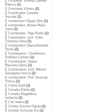
Co-author: Ermina Carmen
Raescu
(1)
Constanța Vîrtosu
(2)
Coordonator Camelia
Voiculeț
(1)
coordonator Olguța Dinu
(1)
coordonator: Banea Maria
Laura
(1)
Coordonator: Olga Barbu
(1)
Coordonator: prof. Ichim
Cristiana Oana
(1)
coordonatori Diana-Manuela
Oprea
(2)
Coordonatori: Clondireanu
Andreea Carmen
(1)
Coordonatori: Diana-
Manuela Oprea
(1)
Coordonatori: prof. Bârsan
Georgiana Viorica
(2)
coordonatori: Prof. Boarcăș
Viorica
(1)
Corina Guță
(1)
Cornelia Bârlea
(1)
Cornelia Magdalena
Iordache
(1)
Creț Ileana
(1)
Cristea Simona Olguța
(1)
Cristian Octavian Eni
(1)