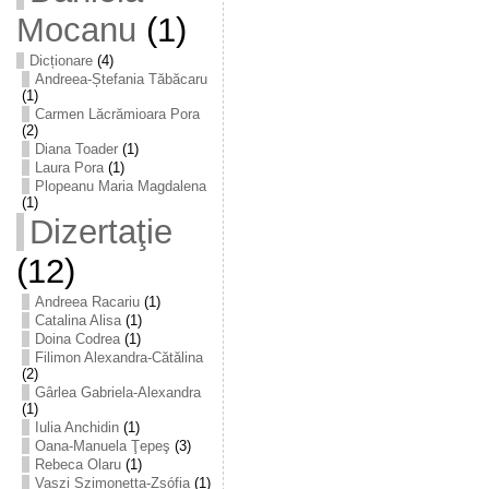
Mocanu
(1)
Dicționare
(4)
Andreea-Ștefania Tăbăcaru
(1)
Carmen Lăcrămioara Pora
(2)
Diana Toader
(1)
Laura Pora
(1)
Plopeanu Maria Magdalena
(1)
Dizertaţie
(12)
Andreea Racariu
(1)
Catalina Alisa
(1)
Doina Codrea
(1)
Filimon Alexandra-Cătălina
(2)
Gârlea Gabriela-Alexandra
(1)
Iulia Anchidin
(1)
Oana-Manuela Ţepeş
(3)
Rebeca Olaru
(1)
Vaszi Szimonetta-Zsófia
(1)