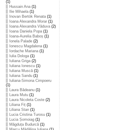
(1)
Hussain Ana
(1)
Ilie Mihaela
(1)
Inovan Bertók Renata
(1)
Ioana Alexandra Morar
(1)
Ioana Alexandra Văduva
(2)
Ioana Daniela Popa
(1)
Ioana-Aurelia Baboș
(1)
Ionela Palade
(2)
Ionescu Magdalena
(1)
Iordache Mariana
(1)
Iulia Dologa
(1)
Iuliana Griga
(2)
Iuliana Ionescu
(1)
Iuliana Muscă
(1)
Iuliana Sandu
(1)
Iuliana-Simona Cimpoeru
(1)
Laura Bădeanu
(1)
Laura Mutu
(1)
Laura Nicoleta Coste
(2)
Liliana Fiț
(1)
Liliana Stan
(1)
Lucia Cristina Turosu
(1)
Lucia Șomoiag
(1)
Măgduța Budurcă
(1)
Marcu Mădălina Iuliana
(1)