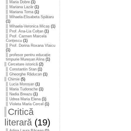
Maria Dobre
(1)
Mariana Lazăr
(1)
Mariana Toma
(1)
Mihaela-Elisabeta Spătaru
(1)
Mihaela-Veronica Micaș
(1)
Prof. Ana-Lia Colțan
(1)
Prof. Carmen Marcela
Conțescu
(1)
Prof. Dorina Roxana Vlaicu
(1)
profesor pentru educație
timpurie Mureșan Alina
(1)
Cercetare istorică
(2)
Constantin Stan
(1)
Gheorghe Răducan
(1)
Chimie
(5)
Lucia Moroșan
(1)
Maria Tudorache
(1)
Nadia Breazu
(1)
Udrea Maria Elena
(1)
Violeta Maria Cercel
(1)
Critică
literară
(19)
Adina Laura Băcean
(1)