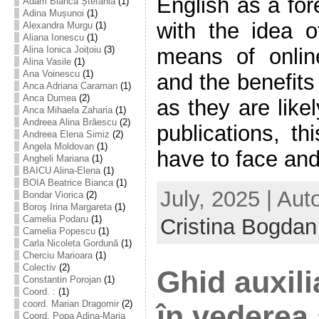
English as a for
Adam Bianca Ștefania
(1)
Adina Mușunoi
(1)
with the idea o
Alexandra Murgu
(1)
Aliana Ionescu
(1)
means of onli
Alina Ionica Joițoiu
(3)
Alina Vasile
(1)
Ana Voinescu
(1)
and the benefits
Anca Adriana Caraman
(1)
Anca Dumea
(2)
as they are like
Anca Mihaela Zaharia
(1)
Andreea Alina Brăescu
(2)
publications, th
Andreea Elena Simiz
(2)
Angela Moldovan
(1)
have to face and
Angheli Mariana
(1)
BAICU Alina-Elena
(1)
BOIA Beatrice Bianca
(1)
July, 2025 | Aut
Bondar Viorica
(2)
Boroş Irina Margareta
(1)
Camelia Podaru
(1)
Cristina Bogdan
Camelia Popescu
(1)
Carla Nicoleta Gordună
(1)
Cherciu Marioara
(1)
Colectiv
(2)
Ghid auxili
Constantin Porojan
(1)
Coord. :
(1)
coord. Marian Dragomir
(2)
în vederea 
Coord. Popa Adina-Maria