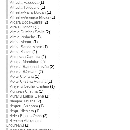
Mihaela Răducea
(1)
Mihaela Teliceanu
(1)
Mihaela-Maria Duican
(1)
Mihaela-Veronica Micaș
(1)
Mioara Boca-Zamfir
(2)
Mirela Croitoru
(1)
Mirela Dumitru-Savin
(2)
Mirela Iordache
(1)
Mirela Moraru
(1)
Mirela Sanda Morar
(1)
Mirela Stoian
(1)
Moldovan Camelia
(1)
Monica Marchitan
(2)
Monica Ramona Laslău
(2)
Monica Răveanu
(2)
Morar Cipriana
(1)
Morar Cristina Adriana
(1)
Mrejeriu Cecilia Cristina
(1)
Muntean Cristina
(1)
Murariu Larisa Elena
(1)
Neagoe Tatiana
(2)
Negraru Anișoara
(1)
Negru Nicoleta
(1)
Neicu Bianca Oana
(2)
Nicoleta Alexandra
Ungureanu
(1)