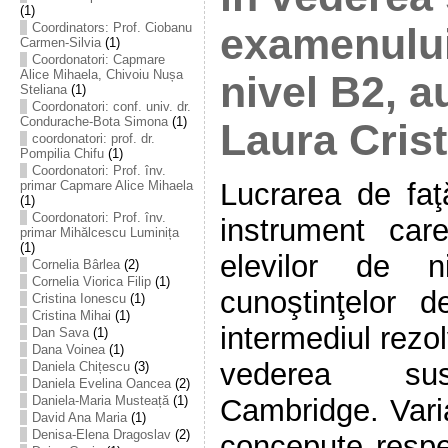
(1)
Coordinators: Prof. Ciobanu
examenulu
Carmen-Silvia
(1)
Coordonatori: Capmare
Alice Mihaela, Chivoiu Nușa
nivel B2, au
Steliana
(1)
Coordonatori: conf. univ. dr.
Condurache-Bota Simona
(1)
Laura Cris
coordonatori: prof. dr.
Pompilia Chifu
(1)
Coordonatori: Prof. înv.
Lucrarea de faţă
primar Capmare Alice Mihaela
(1)
Coordonatori: Prof. înv.
instrument car
primar Mihălcescu Luminița
(1)
elevilor de n
Cornelia Bârlea
(2)
Cornelia Viorica Filip
(1)
cunoştinţelor 
Cristina Ionescu
(1)
Cristina Mihai
(1)
intermediul rezol
Dan Sava
(1)
Dana Voinea
(1)
vederea susț
Daniela Chițescu
(3)
Daniela Evelina Oancea
(2)
Daniela-Maria Musteață
(1)
Cambridge. Varia
David Ana Maria
(1)
Denisa-Elena Dragoslav
(2)
concepute respe