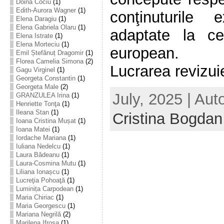
Doina Cociu
(1)
Edith-Aurora Wagner
(1)
conţinuturile 
Elena Daragiu
(1)
Elena Gabriela Olaru
(1)
adaptate la cer
Elena Istrate
(1)
Elena Morteciu
(1)
european.
Emil Ștefănuț Dragomir
(1)
Florea Camelia Simona
(2)
Lucrarea revizuie
Gagu Virginel
(1)
Georgeta Constantin
(1)
Georgeta Male
(2)
July, 2025 | Aut
GRANZULEA Irina
(1)
Henriette Tonţa
(1)
Ileana Stan
(1)
Cristina Bogdan
Ioana Cristina Mușat
(1)
Ioana Matei
(1)
Iordache Mariana
(1)
Iuliana Nedelcu
(1)
Laura Bădeanu
(1)
Laura-Cosmina Mutu
(1)
Liliana Ionașcu
(1)
Lucreţia Pohoaţă
(1)
Luminița Carpodean
(1)
Maria Chiriac
(1)
Maria Georgescu
(1)
Mariana Negrilă
(2)
Marilena Ifrosa
(1)