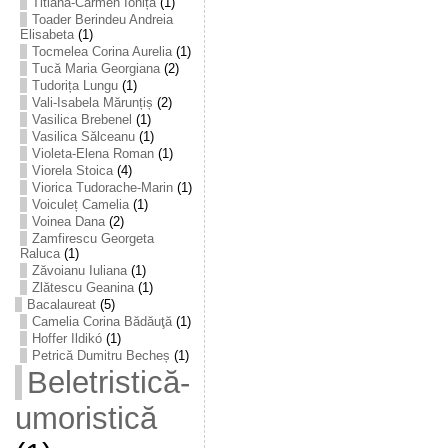
Titiana-Carmen Ioniță
(1)
Toader Berindeu Andreia
Elisabeta
(1)
Tocmelea Corina Aurelia
(1)
Tucă Maria Georgiana
(2)
Tudorița Lungu
(1)
Vali-Isabela Mărunțiș
(2)
Vasilica Brebenel
(1)
Vasilica Sălceanu
(1)
Violeta-Elena Roman
(1)
Viorela Stoica
(4)
Viorica Tudorache-Marin
(1)
Voiculeț Camelia
(1)
Voinea Dana
(2)
Zamfirescu Georgeta
Raluca
(1)
Zăvoianu Iuliana
(1)
Zlătescu Geanina
(1)
Bacalaureat
(5)
Camelia Corina Bădăuţă
(1)
Hoffer Ildikó
(1)
Petrică Dumitru Becheș
(1)
Beletristică-
umoristică