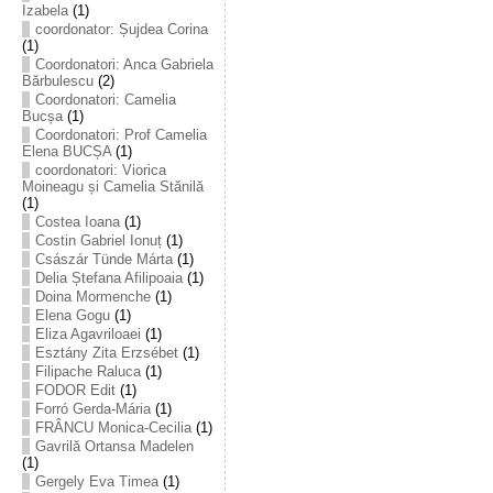
Izabela
(1)
coordonator: Șujdea Corina
(1)
Coordonatori: Anca Gabriela
Bărbulescu
(2)
Coordonatori: Camelia
Bucșa
(1)
Coordonatori: Prof Camelia
Elena BUCȘA
(1)
coordonatori: Viorica
Moineagu și Camelia Stănilă
(1)
Costea Ioana
(1)
Costin Gabriel Ionuț
(1)
Császár Tünde Márta
(1)
Delia Ștefana Afilipoaia
(1)
Doina Mormenche
(1)
Elena Gogu
(1)
Eliza Agavriloaei
(1)
Esztány Zita Erzsébet
(1)
Filipache Raluca
(1)
FODOR Edit
(1)
Forró Gerda-Mária
(1)
FRÂNCU Monica-Cecilia
(1)
Gavrilă Ortansa Madelen
(1)
Gergely Eva Timea
(1)