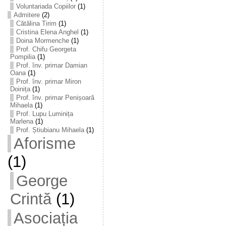
Voluntariada Copiilor
(1)
Admitere
(2)
Cătălina Tirim
(1)
Cristina Elena Anghel
(1)
Doina Mormenche
(1)
Prof. Chifu Georgeta
Pompilia
(1)
Prof. înv. primar Damian
Oana
(1)
Prof. înv. primar Miron
Doinița
(1)
Prof. înv. primar Penișoară
Mihaela
(1)
Prof. Lupu Luminița
Marlena
(1)
Prof. Știubianu Mihaela
(1)
Aforisme
(1)
George
Crintă
(1)
Asociația