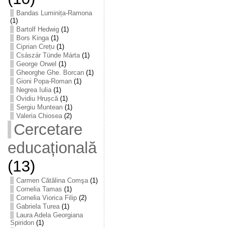
Bandas Luminița-Ramona
(1)
Bartolf Hedwig
(1)
Bors Kinga
(1)
Ciprian Crețu
(1)
Császár Tünde Márta
(1)
George Orwel
(1)
Gheorghe Ghe. Borcan
(1)
Gioni Popa-Roman
(1)
Negrea Iulia
(1)
Ovidiu Hrușcă
(1)
Sergiu Muntean
(1)
Valeria Chiosea
(2)
Cercetare
educațională
(13)
Carmen Cătălina Comşa
(1)
Cornelia Tamas
(1)
Cornelia Viorica Filip
(2)
Gabriela Turea
(1)
Laura Adela Georgiana
Spiridon
(1)