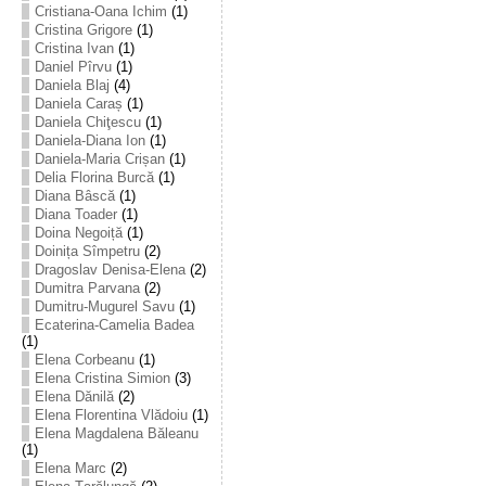
Cristiana-Oana Ichim
(1)
Cristina Grigore
(1)
Cristina Ivan
(1)
Daniel Pîrvu
(1)
Daniela Blaj
(4)
Daniela Caraș
(1)
Daniela Chiţescu
(1)
Daniela-Diana Ion
(1)
Daniela-Maria Crișan
(1)
Delia Florina Burcă
(1)
Diana Bâscă
(1)
Diana Toader
(1)
Doina Negoiță
(1)
Doinița Sîmpetru
(2)
Dragoslav Denisa-Elena
(2)
Dumitra Parvana
(2)
Dumitru-Mugurel Savu
(1)
Ecaterina-Camelia Badea
(1)
Elena Corbeanu
(1)
Elena Cristina Simion
(3)
Elena Dănilă
(2)
Elena Florentina Vlădoiu
(1)
Elena Magdalena Băleanu
(1)
Elena Marc
(2)