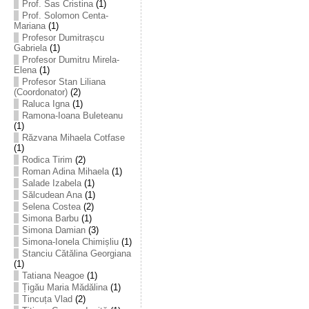
Prof. Sas Cristina
(1)
Prof. Solomon Centa-
Mariana
(1)
Profesor Dumitrașcu
Gabriela
(1)
Profesor Dumitru Mirela-
Elena
(1)
Profesor Stan Liliana
(Coordonator)
(2)
Raluca Igna
(1)
Ramona-Ioana Buleteanu
(1)
Răzvana Mihaela Cotfase
(1)
Rodica Tirim
(2)
Roman Adina Mihaela
(1)
Salade Izabela
(1)
Sălcudean Ana
(1)
Selena Costea
(2)
Simona Barbu
(1)
Simona Damian
(3)
Simona-Ionela Chimișliu
(1)
Stanciu Cătălina Georgiana
(1)
Tatiana Neagoe
(1)
Țigău Maria Mădălina
(1)
Tincuța Vlad
(2)