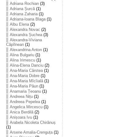
Adriana Rochian
(3)
Adriana Șurcă
(1)
Adriana Zaharia
(1)
Adriana-Ioana Blaga
(1)
Albu Elena
(2)
Alexandra Novac
(2)
Alexandra Șuchea
(3)
Alexandra-Viviana
Căpîlnean
(1)
Alexandrina Anton
(1)
Alina Bulgariu
(1)
Alina Irimescu
(1)
Alina-Elena Danciu
(2)
Ana-Maria Cârstea
(1)
Ana-Maria Dobre
(1)
Ana-Maria Mîcîială
(1)
Ana-Maria Păun
(1)
Anamaria Țeoanu
(1)
Andreea Nițu
(1)
Andreea Pepelea
(1)
Angelica Mircescu
(1)
Anica Berdilă
(2)
Anișoara Ivu
(1)
Arabela Nicoleta Chirănuș
(1)
Arsene Amalia-Crenguța
(1)