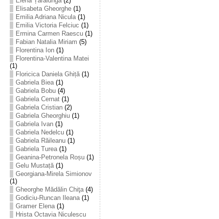
Elena Țarălungă
(2)
Elisabeta Gheorghe
(1)
Emilia Adriana Nicula
(1)
Emilia Victoria Felciuc
(1)
Ermina Carmen Raescu
(1)
Fabian Natalia Miriam
(5)
Florentina Ion
(1)
Florentina-Valentina Matei
(1)
Floricica Daniela Ghiță
(1)
Gabriela Biea
(1)
Gabriela Bobu
(4)
Gabriela Cernat
(1)
Gabriela Cristian
(2)
Gabriela Gheorghiu
(1)
Gabriela Ivan
(1)
Gabriela Nedelcu
(1)
Gabriela Răileanu
(1)
Gabriela Turea
(1)
Geanina-Petronela Roșu
(1)
Gelu Mustață
(1)
Georgiana-Mirela Simionov
(1)
Gheorghe Mădălin Chiţa
(4)
Godiciu-Runcan Ileana
(1)
Gramer Elena
(1)
Hrista Octavia Niculescu