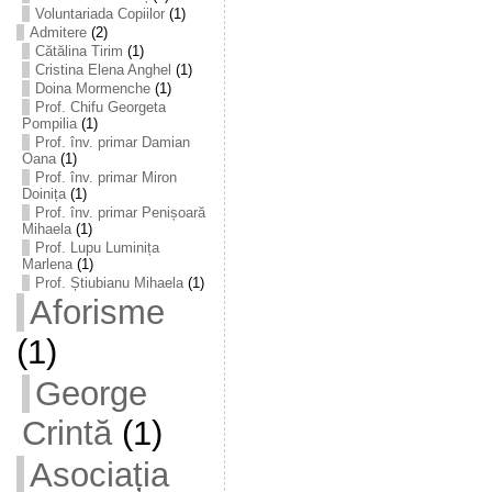
Voluntariada Copiilor
(1)
Admitere
(2)
Cătălina Tirim
(1)
Cristina Elena Anghel
(1)
Doina Mormenche
(1)
Prof. Chifu Georgeta
Pompilia
(1)
Prof. înv. primar Damian
Oana
(1)
Prof. înv. primar Miron
Doinița
(1)
Prof. înv. primar Penișoară
Mihaela
(1)
Prof. Lupu Luminița
Marlena
(1)
Prof. Știubianu Mihaela
(1)
Aforisme
(1)
George
Crintă
(1)
Asociația