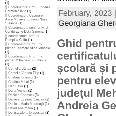
(1)
Coordinators: Prof. Ciobanu
February, 2023 
Carmen-Silvia
(1)
Coordonatori: Capmare
Alice Mihaela, Chivoiu Nușa
Georgiana Ghe
Steliana
(1)
Coordonatori: conf. univ. dr.
Condurache-Bota Simona
(1)
coordonatori: prof. dr.
Ghid pentr
Pompilia Chifu
(1)
Coordonatori: Prof. înv.
primar Capmare Alice Mihaela
certificatul
(1)
Coordonatori: Prof. înv.
primar Mihălcescu Luminița
școlară și 
(1)
Cornelia Bârlea
(2)
Cornelia Viorica Filip
(1)
pentru elev
Cristina Ionescu
(1)
Cristina Mihai
(1)
Dan Sava
(1)
județul Meh
Dana Voinea
(1)
Daniela Chițescu
(3)
Daniela Evelina Oancea
(2)
Andreia Ge
Daniela-Maria Musteață
(1)
David Ana Maria
(1)
Denisa-Elena Dragoslav
(2)