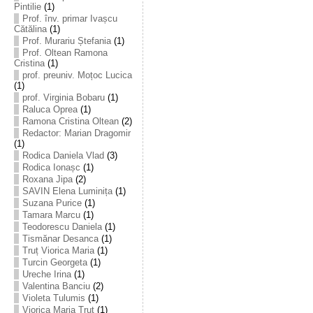
Pintilie
(1)
Prof. înv. primar Ivașcu
Cătălina
(1)
Prof. Murariu Ștefania
(1)
Prof. Oltean Ramona
Cristina
(1)
prof. preuniv. Moțoc Lucica
(1)
prof. Virginia Bobaru
(1)
Raluca Oprea
(1)
Ramona Cristina Oltean
(2)
Redactor: Marian Dragomir
(1)
Rodica Daniela Vlad
(3)
Rodica Ionașc
(1)
Roxana Jipa
(2)
SAVIN Elena Luminița
(1)
Suzana Purice
(1)
Tamara Marcu
(1)
Teodorescu Daniela
(1)
Tismănar Desanca
(1)
Truț Viorica Maria
(1)
Turcin Georgeta
(1)
Ureche Irina
(1)
Valentina Banciu
(2)
Violeta Tulumis
(1)
Viorica Maria Truț
(1)