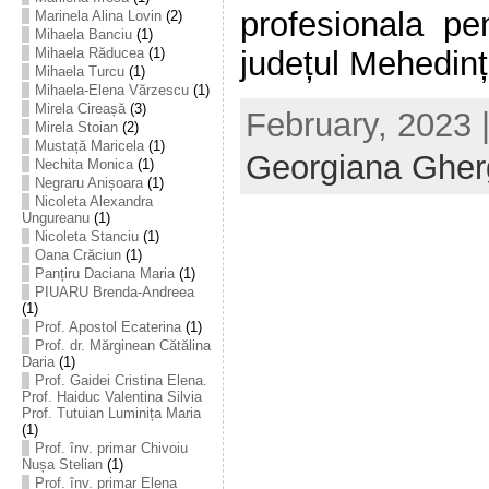
profesionala pe
Marinela Alina Lovin
(2)
Mihaela Banciu
(1)
Mihaela Răducea
(1)
județul Mehedinți,
Mihaela Turcu
(1)
Mihaela-Elena Vărzescu
(1)
Mirela Cireașă
(3)
February, 2023 
Mirela Stoian
(2)
Mustață Maricela
(1)
Georgiana Ghe
Nechita Monica
(1)
Negraru Anișoara
(1)
Nicoleta Alexandra
Ungureanu
(1)
Nicoleta Stanciu
(1)
Oana Crăciun
(1)
Panțiru Daciana Maria
(1)
PIUARU Brenda-Andreea
(1)
Prof. Apostol Ecaterina
(1)
Prof. dr. Mărginean Cătălina
Daria
(1)
Prof. Gaidei Cristina Elena.
Prof. Haiduc Valentina Silvia
Prof. Tutuian Luminița Maria
(1)
Prof. înv. primar Chivoiu
Nușa Stelian
(1)
Prof. înv. primar Elena