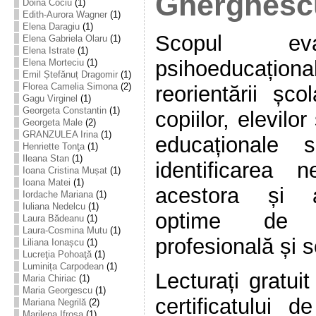
Gherghesc
Doina Cociu
(1)
Edith-Aurora Wagner
(1)
Elena Daragiu
(1)
Scopul eval
Elena Gabriela Olaru
(1)
Elena Istrate
(1)
psihoeducați
Elena Morteciu
(1)
Emil Ștefănuț Dragomir
(1)
Florea Camelia Simona
(2)
reorientării șco
Gagu Virginel
(1)
Georgeta Constantin
(1)
copiilor, elevilor
Georgeta Male
(2)
GRANZULEA Irina
(1)
educaționale 
Henriette Tonţa
(1)
Ileana Stan
(1)
identificarea n
Ioana Cristina Mușat
(1)
Ioana Matei
(1)
acestora și as
Iordache Mariana
(1)
Iuliana Nedelcu
(1)
optime de i
Laura Bădeanu
(1)
Laura-Cosmina Mutu
(1)
profesională și s
Liliana Ionașcu
(1)
Lucreţia Pohoaţă
(1)
Luminița Carpodean
(1)
Lecturați gratui
Maria Chiriac
(1)
Maria Georgescu
(1)
certificatului d
Mariana Negrilă
(2)
Marilena Ifrosa
(1)