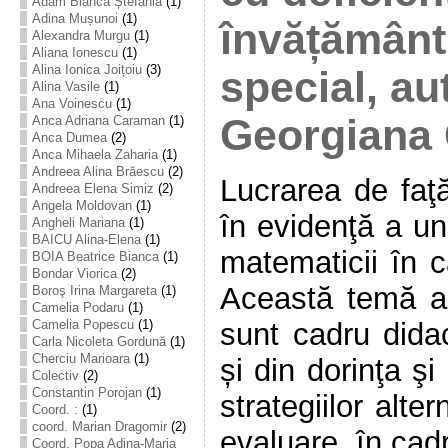
Adam Bianca Ștefania
(1)
Adina Mușunoi
(1)
învățământ
Alexandra Murgu
(1)
Aliana Ionescu
(1)
Alina Ionica Joițoiu
(3)
special, au
Alina Vasile
(1)
Ana Voinescu
(1)
Georgiana
Anca Adriana Caraman
(1)
Anca Dumea
(2)
Anca Mihaela Zaharia
(1)
Andreea Alina Brăescu
(2)
Lucrarea de faţ
Andreea Elena Simiz
(2)
Angela Moldovan
(1)
în evidenţă a un
Angheli Mariana
(1)
BAICU Alina-Elena
(1)
matematicii în c
BOIA Beatrice Bianca
(1)
Bondar Viorica
(2)
Această temă a
Boroş Irina Margareta
(1)
Camelia Podaru
(1)
sunt cadru didac
Camelia Popescu
(1)
Carla Nicoleta Gordună
(1)
Cherciu Marioara
(1)
și din dorinţa ş
Colectiv
(2)
Constantin Porojan
(1)
strategiilor alte
Coord. :
(1)
coord. Marian Dragomir
(2)
evaluare, în cadru
Coord. Popa Adina-Maria