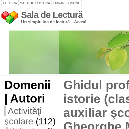
EDITURA
SALA DE LECTURA
LIBRARIE ONLINE
Sala de Lectură
Un simplu loc de lectură – Acasă
Domenii
Ghidul pro
| Autori
istorie (cla
Activităţi
auxiliar şc
şcolare
(112)
Gheorghe M