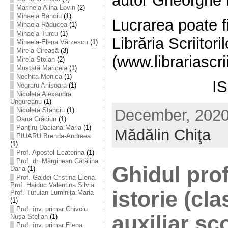
autor Gheorghe 
Marinela Alina Lovin
(2)
Mihaela Banciu
(1)
Lucrarea poate fi
Mihaela Răducea
(1)
Mihaela Turcu
(1)
Librăria Scriitoril
Mihaela-Elena Vărzescu
(1)
Mirela Cireașă
(3)
(www.librariascrii
Mirela Stoian
(2)
Mustață Maricela
(1)
Nechita Monica
(1)
I
Negraru Anișoara
(1)
Nicoleta Alexandra
Ungureanu
(1)
December, 2020 
Nicoleta Stanciu
(1)
Oana Crăciun
(1)
Panțiru Daciana Maria
(1)
Mădălin Chiţa
PIUARU Brenda-Andreea
(1)
Prof. Apostol Ecaterina
(1)
Prof. dr. Mărginean Cătălina
Ghidul pro
Daria
(1)
Prof. Gaidei Cristina Elena.
Prof. Haiduc Valentina Silvia
istorie (cla
Prof. Tutuian Luminița Maria
(1)
Prof. înv. primar Chivoiu
auxiliar şc
Nușa Stelian
(1)
Prof. înv. primar Elena