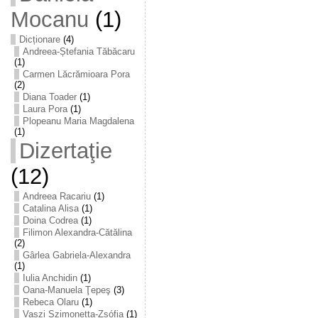
Mocanu
(1)
Dicționare
(4)
Andreea-Ștefania Tăbăcaru
(1)
Carmen Lăcrămioara Pora
(2)
Diana Toader
(1)
Laura Pora
(1)
Plopeanu Maria Magdalena
(1)
Dizertaţie
(12)
Andreea Racariu
(1)
Catalina Alisa
(1)
Doina Codrea
(1)
Filimon Alexandra-Cătălina
(2)
Gârlea Gabriela-Alexandra
(1)
Iulia Anchidin
(1)
Oana-Manuela Ţepeş
(3)
Rebeca Olaru
(1)
Vaszi Szimonetta-Zsófia
(1)