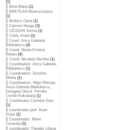
(1)
Birtá Mária
(1)
BRETEAN Monica-Liliana
(1)
Burlacu Oana
(1)
Carmen Neagu
(3)
CEUȘAN Sorina
(1)
Chelu Viorel
(1)
Coord. Anca Gabriela
Bărbulescu
(4)
Coord. Maria-Cristina
Rotaru
(4)
Coord. Nicoleta Nechita
(1)
Coordinators: Anca Gabriela
Bărbulescu
(1)
Coordinators: Dumitra
Mirela
(1)
Coordinators: Hilgo Wempe,
Anca Gabriela Bărbulescu,
Georgeta Dincă, Pernille
Cecilie Koksbang
(1)
Coordonator Cornelia Stan
(1)
coordonator prof. Aurel
Graur
(1)
Coordonator: Marin
Cerasela
(1)
coordonator: Panaite Liliana