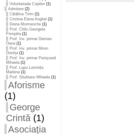
Voluntariada Copiilor
(1)
Admitere
(2)
Cătălina Tirim
(1)
Cristina Elena Anghel
(1)
Doina Mormenche
(1)
Prof. Chifu Georgeta
Pompilia
(1)
Prof. înv. primar Damian
Oana
(1)
Prof. înv. primar Miron
Doinița
(1)
Prof. înv. primar Penișoară
Mihaela
(1)
Prof. Lupu Luminița
Marlena
(1)
Prof. Știubianu Mihaela
(1)
Aforisme
(1)
George
Crintă
(1)
Asociația