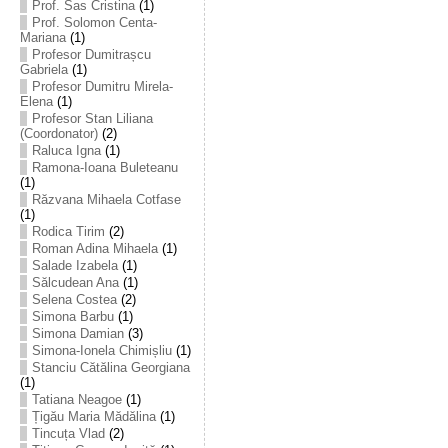
Prof. Sas Cristina
(1)
Prof. Solomon Centa-
Mariana
(1)
Profesor Dumitrașcu
Gabriela
(1)
Profesor Dumitru Mirela-
Elena
(1)
Profesor Stan Liliana
(Coordonator)
(2)
Raluca Igna
(1)
Ramona-Ioana Buleteanu
(1)
Răzvana Mihaela Cotfase
(1)
Rodica Tirim
(2)
Roman Adina Mihaela
(1)
Salade Izabela
(1)
Sălcudean Ana
(1)
Selena Costea
(2)
Simona Barbu
(1)
Simona Damian
(3)
Simona-Ionela Chimișliu
(1)
Stanciu Cătălina Georgiana
(1)
Tatiana Neagoe
(1)
Țigău Maria Mădălina
(1)
Tincuța Vlad
(2)