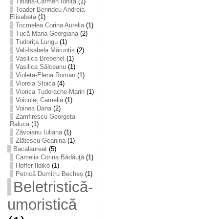
Titiana-Carmen Ioniță
(1)
Toader Berindeu Andreia
Elisabeta
(1)
Tocmelea Corina Aurelia
(1)
Tucă Maria Georgiana
(2)
Tudorița Lungu
(1)
Vali-Isabela Mărunțiș
(2)
Vasilica Brebenel
(1)
Vasilica Sălceanu
(1)
Violeta-Elena Roman
(1)
Viorela Stoica
(4)
Viorica Tudorache-Marin
(1)
Voiculeț Camelia
(1)
Voinea Dana
(2)
Zamfirescu Georgeta
Raluca
(1)
Zăvoianu Iuliana
(1)
Zlătescu Geanina
(1)
Bacalaureat
(5)
Camelia Corina Bădăuţă
(1)
Hoffer Ildikó
(1)
Petrică Dumitru Becheș
(1)
Beletristică-
umoristică