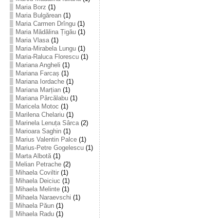
Maria Borz
(1)
Maria Bulgărean
(1)
Maria Carmen Drîngu
(1)
Maria Mădălina Țigău
(1)
Maria Vlasa
(1)
Maria-Mirabela Lungu
(1)
Maria-Raluca Florescu
(1)
Mariana Angheli
(1)
Mariana Farcaș
(1)
Mariana Iordache
(1)
Mariana Marțian
(1)
Mariana Pârcălabu
(1)
Maricela Motoc
(1)
Marilena Chelariu
(1)
Marinela Lenuța Sârca
(2)
Marioara Saghin
(1)
Marius Valentin Palce
(1)
Marius-Petre Gogelescu
(1)
Marta Albotă
(1)
Melian Petrache
(2)
Mihaela Coviltir
(1)
Mihaela Deiciuc
(1)
Mihaela Melinte
(1)
Mihaela Naraevschi
(1)
Mihaela Păun
(1)
Mihaela Radu
(1)