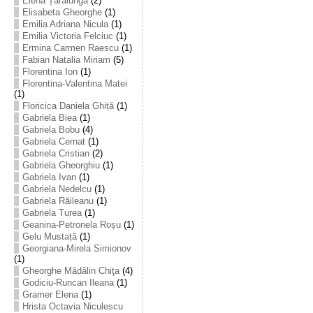
Elena Țarălungă
(2)
Elisabeta Gheorghe
(1)
Emilia Adriana Nicula
(1)
Emilia Victoria Felciuc
(1)
Ermina Carmen Raescu
(1)
Fabian Natalia Miriam
(5)
Florentina Ion
(1)
Florentina-Valentina Matei
(1)
Floricica Daniela Ghiță
(1)
Gabriela Biea
(1)
Gabriela Bobu
(4)
Gabriela Cernat
(1)
Gabriela Cristian
(2)
Gabriela Gheorghiu
(1)
Gabriela Ivan
(1)
Gabriela Nedelcu
(1)
Gabriela Răileanu
(1)
Gabriela Turea
(1)
Geanina-Petronela Roșu
(1)
Gelu Mustață
(1)
Georgiana-Mirela Simionov
(1)
Gheorghe Mădălin Chiţa
(4)
Godiciu-Runcan Ileana
(1)
Gramer Elena
(1)
Hrista Octavia Niculescu