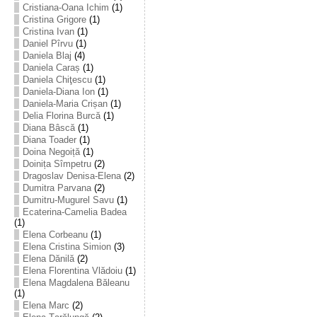
Cristiana-Oana Ichim
(1)
Cristina Grigore
(1)
Cristina Ivan
(1)
Daniel Pîrvu
(1)
Daniela Blaj
(4)
Daniela Caraș
(1)
Daniela Chiţescu
(1)
Daniela-Diana Ion
(1)
Daniela-Maria Crișan
(1)
Delia Florina Burcă
(1)
Diana Bâscă
(1)
Diana Toader
(1)
Doina Negoiță
(1)
Doinița Sîmpetru
(2)
Dragoslav Denisa-Elena
(2)
Dumitra Parvana
(2)
Dumitru-Mugurel Savu
(1)
Ecaterina-Camelia Badea
(1)
Elena Corbeanu
(1)
Elena Cristina Simion
(3)
Elena Dănilă
(2)
Elena Florentina Vlădoiu
(1)
Elena Magdalena Băleanu
(1)
Elena Marc
(2)