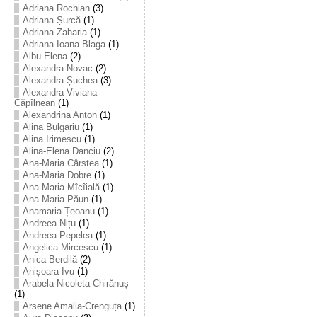
Adriana Rochian
(3)
Adriana Șurcă
(1)
Adriana Zaharia
(1)
Adriana-Ioana Blaga
(1)
Albu Elena
(2)
Alexandra Novac
(2)
Alexandra Șuchea
(3)
Alexandra-Viviana
Căpîlnean
(1)
Alexandrina Anton
(1)
Alina Bulgariu
(1)
Alina Irimescu
(1)
Alina-Elena Danciu
(2)
Ana-Maria Cârstea
(1)
Ana-Maria Dobre
(1)
Ana-Maria Mîcîială
(1)
Ana-Maria Păun
(1)
Anamaria Țeoanu
(1)
Andreea Nițu
(1)
Andreea Pepelea
(1)
Angelica Mircescu
(1)
Anica Berdilă
(2)
Anișoara Ivu
(1)
Arabela Nicoleta Chirănuș
(1)
Arsene Amalia-Crenguța
(1)