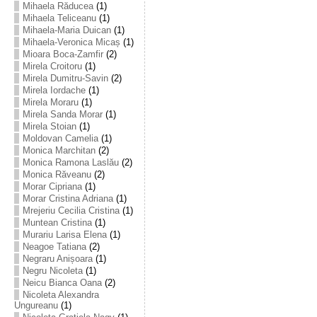
Mihaela Răducea
(1)
Mihaela Teliceanu
(1)
Mihaela-Maria Duican
(1)
Mihaela-Veronica Micaș
(1)
Mioara Boca-Zamfir
(2)
Mirela Croitoru
(1)
Mirela Dumitru-Savin
(2)
Mirela Iordache
(1)
Mirela Moraru
(1)
Mirela Sanda Morar
(1)
Mirela Stoian
(1)
Moldovan Camelia
(1)
Monica Marchitan
(2)
Monica Ramona Laslău
(2)
Monica Răveanu
(2)
Morar Cipriana
(1)
Morar Cristina Adriana
(1)
Mrejeriu Cecilia Cristina
(1)
Muntean Cristina
(1)
Murariu Larisa Elena
(1)
Neagoe Tatiana
(2)
Negraru Anișoara
(1)
Negru Nicoleta
(1)
Neicu Bianca Oana
(2)
Nicoleta Alexandra
Ungureanu
(1)