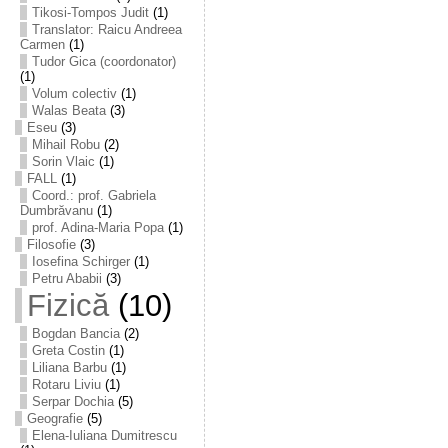
Tikosi-Tompos Judit
(1)
Translator: Raicu Andreea
Carmen
(1)
Tudor Gica (coordonator)
(1)
Volum colectiv
(1)
Walas Beata
(3)
Eseu
(3)
Mihail Robu
(2)
Sorin Vlaic
(1)
FALL
(1)
Coord.: prof. Gabriela
Dumbrăvanu
(1)
prof. Adina-Maria Popa
(1)
Filosofie
(3)
Iosefina Schirger
(1)
Petru Ababii
(3)
Fizică
(10)
Bogdan Bancia
(2)
Greta Costin
(1)
Liliana Barbu
(1)
Rotaru Liviu
(1)
Serpar Dochia
(5)
Geografie
(5)
Elena-Iuliana Dumitrescu