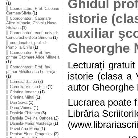
Ghidul pro
(1)
Coordinators: Prof. Ciobanu
Carmen-Silvia
(1)
istorie (cla
Coordonatori: Capmare
Alice Mihaela, Chivoiu Nușa
Steliana
(1)
auxiliar şc
Coordonatori: conf. univ. dr.
Condurache-Bota Simona
(1)
coordonatori: prof. dr.
Gheorghe M
Pompilia Chifu
(1)
Coordonatori: Prof. înv.
primar Capmare Alice Mihaela
(1)
Lecturați gratui
Coordonatori: Prof. înv.
primar Mihălcescu Luminița
istorie (clasa a 
(1)
Cornelia Bârlea
(2)
autor Gheorghe 
Cornelia Viorica Filip
(1)
Cristina Ionescu
(1)
Cristina Mihai
(1)
Lucrarea poate fi
Dan Sava
(1)
Dana Voinea
(1)
Librăria Scriitoril
Daniela Chițescu
(3)
Daniela Evelina Oancea
(2)
(www.librariascrii
Daniela-Maria Musteață
(1)
David Ana Maria
(1)
Denisa-Elena Dragoslav
(2)