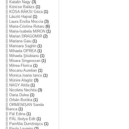
Katalin Nagy
(3)
Köncse Balázs
(1)
KÓSA-RÁKSI Géza
(1)
László Hajnal
(1)
Laura Ersilia Moccia
(3)
Maria-Cristina Rotaru
(6)
Maria-Isabela MIRON
(1)
Marian DRAGOMIR
(2)
Mariana Gaiu
(1)
Marioara Saghin
(1)
Mihaela OPREA
(1)
Mihaela Ştiubianu
(1)
Mioara Singeorzan
(1)
Mitrea Florica
(1)
Mocanu Aurelian
(1)
Monica Ioana Iancu
(1)
Münire Alagöz
(3)
NAGY Attila
(1)
Nicoleta Nechita
(3)
Oana Dulea
(1)
Orbán Boróka
(1)
ORMENIȘAN Sanda
Bianca
(1)
Pál Edina
(1)
PÁL Ibolya Edit
(1)
Pamfilia Dumitraşcu
(1)
Paula Loureiro
(3)