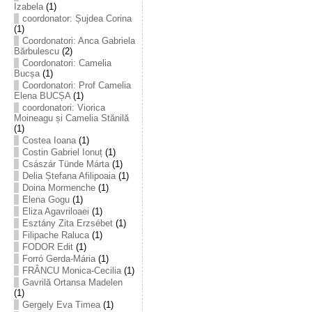
Izabela
(1)
coordonator: Șujdea Corina
(1)
Coordonatori: Anca Gabriela
Bărbulescu
(2)
Coordonatori: Camelia
Bucșa
(1)
Coordonatori: Prof Camelia
Elena BUCȘA
(1)
coordonatori: Viorica
Moineagu și Camelia Stănilă
(1)
Costea Ioana
(1)
Costin Gabriel Ionuț
(1)
Császár Tünde Márta
(1)
Delia Ștefana Afilipoaia
(1)
Doina Mormenche
(1)
Elena Gogu
(1)
Eliza Agavriloaei
(1)
Esztány Zita Erzsébet
(1)
Filipache Raluca
(1)
FODOR Edit
(1)
Forró Gerda-Mária
(1)
FRÂNCU Monica-Cecilia
(1)
Gavrilă Ortansa Madelen
(1)
Gergely Eva Timea
(1)