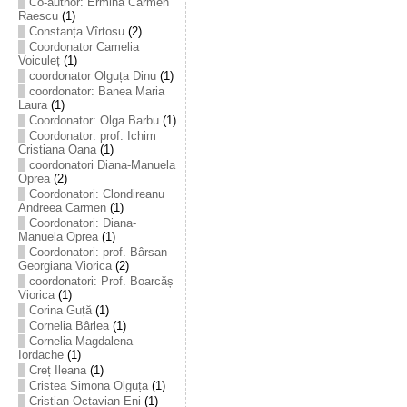
Co-author: Ermina Carmen
Raescu
(1)
Constanța Vîrtosu
(2)
Coordonator Camelia
Voiculeț
(1)
coordonator Olguța Dinu
(1)
coordonator: Banea Maria
Laura
(1)
Coordonator: Olga Barbu
(1)
Coordonator: prof. Ichim
Cristiana Oana
(1)
coordonatori Diana-Manuela
Oprea
(2)
Coordonatori: Clondireanu
Andreea Carmen
(1)
Coordonatori: Diana-
Manuela Oprea
(1)
Coordonatori: prof. Bârsan
Georgiana Viorica
(2)
coordonatori: Prof. Boarcăș
Viorica
(1)
Corina Guță
(1)
Cornelia Bârlea
(1)
Cornelia Magdalena
Iordache
(1)
Creț Ileana
(1)
Cristea Simona Olguța
(1)
Cristian Octavian Eni
(1)