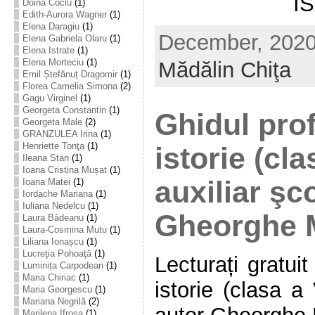
I
Doina Cociu
(1)
Edith-Aurora Wagner
(1)
Elena Daragiu
(1)
December, 2020 
Elena Gabriela Olaru
(1)
Elena Istrate
(1)
Elena Morteciu
(1)
Mădălin Chiţa
Emil Ștefănuț Dragomir
(1)
Florea Camelia Simona
(2)
Gagu Virginel
(1)
Georgeta Constantin
(1)
Ghidul pro
Georgeta Male
(2)
GRANZULEA Irina
(1)
Henriette Tonţa
(1)
istorie (cla
Ileana Stan
(1)
Ioana Cristina Mușat
(1)
auxiliar şc
Ioana Matei
(1)
Iordache Mariana
(1)
Iuliana Nedelcu
(1)
Gheorghe M
Laura Bădeanu
(1)
Laura-Cosmina Mutu
(1)
Liliana Ionașcu
(1)
Lucreţia Pohoaţă
(1)
Lecturați gratui
Luminița Carpodean
(1)
Maria Chiriac
(1)
istorie (clasa a 
Maria Georgescu
(1)
Mariana Negrilă
(2)
Marilena Ifrosa
(1)