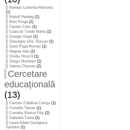
Bandas Luminița-Ramona
(1)
Bartolf Hedwig
(1)
Bors Kinga
(1)
Ciprian Crețu
(1)
Császár Tünde Márta
(1)
George Orwel
(1)
Gheorghe Ghe. Borcan
(1)
Gioni Popa-Roman
(1)
Negrea Iulia
(1)
Ovidiu Hrușcă
(1)
Sergiu Muntean
(1)
Valeria Chiosea
(2)
Cercetare
educațională
(13)
Carmen Cătălina Comşa
(1)
Cornelia Tamas
(1)
Cornelia Viorica Filip
(2)
Gabriela Turea
(1)
Laura Adela Georgiana
Spiridon
(1)