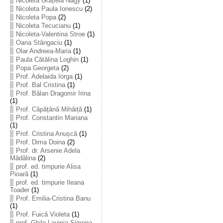
Nicoleta Grațiela Nagy
(1)
Nicoleta Paula Ionescu
(2)
Nicoleta Popa
(2)
Nicoleta Tecucianu
(1)
Nicoleta-Valentina Stroe
(1)
Oana Stângaciu
(1)
Olar Andreea-Maria
(1)
Paula Cătălina Loghin
(1)
Popa Georgeta
(2)
Prof. Adelaida Iorga
(1)
Prof. Bal Cristina
(1)
Prof. Bălan Dragomir Irina
(1)
Prof. Căpățână Mihăiță
(1)
Prof. Constantin Mariana
(1)
Prof. Cristina Anușcă
(1)
Prof. Dima Doina
(2)
Prof. dr. Arsenie Adela
Mădălina
(2)
prof. ed. timpurie Alisa
Pioară
(1)
prof. ed. timpurie Ileana
Toader
(1)
Prof. Emilia-Cristina Banu
(1)
Prof. Fuică Violeta
(1)
prof. Ghile Lavinia-Simona