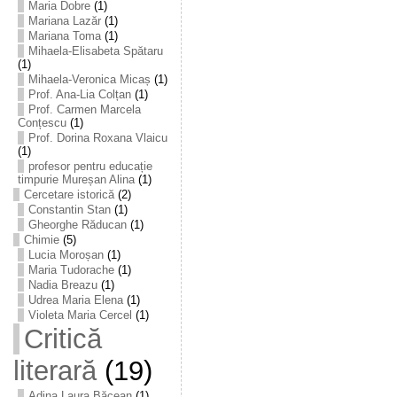
Maria Dobre
(1)
Mariana Lazăr
(1)
Mariana Toma
(1)
Mihaela-Elisabeta Spătaru
(1)
Mihaela-Veronica Micaș
(1)
Prof. Ana-Lia Colțan
(1)
Prof. Carmen Marcela
Conțescu
(1)
Prof. Dorina Roxana Vlaicu
(1)
profesor pentru educație
timpurie Mureșan Alina
(1)
Cercetare istorică
(2)
Constantin Stan
(1)
Gheorghe Răducan
(1)
Chimie
(5)
Lucia Moroșan
(1)
Maria Tudorache
(1)
Nadia Breazu
(1)
Udrea Maria Elena
(1)
Violeta Maria Cercel
(1)
Critică
literară
(19)
Adina Laura Băcean
(1)