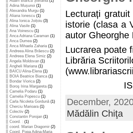
Adam Bianca Ștefania
(1)
Adina Mușunoi
(1)
Alexandra Murgu
(1)
Lecturați gratui
Aliana Ionescu
(1)
Alina Ionica Joițoiu
(3)
istorie (clasa a V
Alina Vasile
(1)
Ana Voinescu
(1)
autor Gheorghe 
Anca Adriana Caraman
(1)
Anca Dumea
(2)
Anca Mihaela Zaharia
(1)
Lucrarea poate fi
Andreea Alina Brăescu
(2)
Andreea Elena Simiz
(2)
Librăria Scriitoril
Angela Moldovan
(1)
Angheli Mariana
(1)
(www.librariascrii
BAICU Alina-Elena
(1)
BOIA Beatrice Bianca
(1)
Bondar Viorica
(2)
I
Boroş Irina Margareta
(1)
Camelia Podaru
(1)
Camelia Popescu
(1)
December, 2020 
Carla Nicoleta Gordună
(1)
Cherciu Marioara
(1)
Mădălin Chiţa
Colectiv
(2)
Constantin Porojan
(1)
Coord. :
(1)
coord. Marian Dragomir
(2)
Coord. Popa Adina-Maria