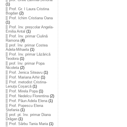
(1)
Prof. Gr. I Laura Cristina
Bogdan
(2)
Prof. Ichim Cristiana Oana
(1)
Prof. înv. preșcolar Angela-
Emilia Antal
(1)
Prof. înv. primar Ciulină
Ramona
(4)
prof. înv. primar Costea
Adela-Mihaela
(1)
Prof. înv. primar Lăzărică
Teodora
(1)
prof. înv. primar Popa
Nicoleta
(2)
Prof. Jenica Siteavu
(1)
Prof. Mariana Arhir
(1)
Prof. metodist Cristina-
Lenuța Coșarcă
(1)
Prof. Mirela Popa
(1)
Prof. Nedelcu Florentina
(2)
Prof. Păun Adela Elena
(1)
Prof. Popescu Elena
Ștefania
(1)
prof. pt. înv. primar Diana
Drăgan
(1)
Prof. Sârbu Tania Maria
(1)