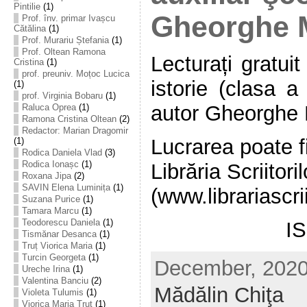
Pintilie
(1)
Gheorghe M
Prof. înv. primar Ivașcu
Cătălina
(1)
Prof. Murariu Ștefania
(1)
Prof. Oltean Ramona
Lecturați gratui
Cristina
(1)
prof. preuniv. Moțoc Lucica
istorie (clasa a
(1)
prof. Virginia Bobaru
(1)
autor Gheorghe 
Raluca Oprea
(1)
Ramona Cristina Oltean
(2)
Redactor: Marian Dragomir
Lucrarea poate fi
(1)
Rodica Daniela Vlad
(3)
Rodica Ionașc
(1)
Librăria Scriitoril
Roxana Jipa
(2)
SAVIN Elena Luminița
(1)
(www.librariascrii
Suzana Purice
(1)
Tamara Marcu
(1)
Teodorescu Daniela
(1)
I
Tismănar Desanca
(1)
Truț Viorica Maria
(1)
Turcin Georgeta
(1)
December, 2020 
Ureche Irina
(1)
Valentina Banciu
(2)
Mădălin Chiţa
Violeta Tulumis
(1)
Viorica Maria Truț
(1)