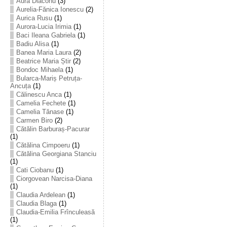
Aura Diaconu
(3)
Aurelia-Fănica Ionescu
(2)
Aurica Rusu
(1)
Aurora-Lucia Irimia
(1)
Baci Ileana Gabriela
(1)
Badiu Alisa
(1)
Banea Maria Laura
(2)
Beatrice Maria Știr
(2)
Bondoc Mihaela
(1)
Bularca-Mariș Petruța-
Ancuța
(1)
Călinescu Anca
(1)
Camelia Fechete
(1)
Camelia Tănase
(1)
Carmen Biro
(2)
Cătălin Barburaș-Pacurar
(1)
Cătălina Cimpoeru
(1)
Cătălina Georgiana Stanciu
(1)
Cati Ciobanu
(1)
Ciorgovean Narcisa-Diana
(1)
Claudia Ardelean
(1)
Claudia Blaga
(1)
Claudia-Emilia Frînculeasă
(1)