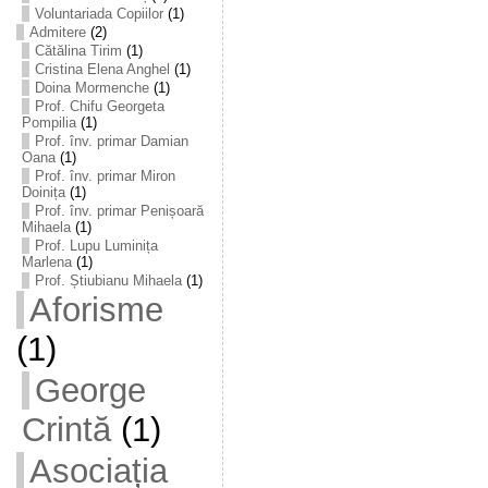
Voluntariada Copiilor
(1)
Admitere
(2)
Cătălina Tirim
(1)
Cristina Elena Anghel
(1)
Doina Mormenche
(1)
Prof. Chifu Georgeta
Pompilia
(1)
Prof. înv. primar Damian
Oana
(1)
Prof. înv. primar Miron
Doinița
(1)
Prof. înv. primar Penișoară
Mihaela
(1)
Prof. Lupu Luminița
Marlena
(1)
Prof. Știubianu Mihaela
(1)
Aforisme
(1)
George
Crintă
(1)
Asociația