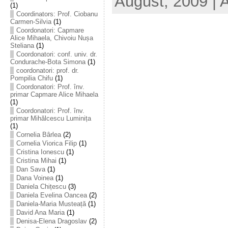
August, 2009 | 
(1)
Coordinators: Prof. Ciobanu
Carmen-Silvia
(1)
Coordonatori: Capmare
Alice Mihaela, Chivoiu Nușa
Steliana
(1)
Coordonatori: conf. univ. dr.
Condurache-Bota Simona
(1)
coordonatori: prof. dr.
Pompilia Chifu
(1)
Coordonatori: Prof. înv.
primar Capmare Alice Mihaela
(1)
Coordonatori: Prof. înv.
primar Mihălcescu Luminița
(1)
Cornelia Bârlea
(2)
Cornelia Viorica Filip
(1)
Cristina Ionescu
(1)
Cristina Mihai
(1)
Dan Sava
(1)
Dana Voinea
(1)
Daniela Chițescu
(3)
Daniela Evelina Oancea
(2)
Daniela-Maria Musteață
(1)
David Ana Maria
(1)
Denisa-Elena Dragoslav
(2)