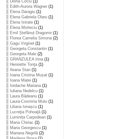
Doina Cociu
(1)
Edith-Aurora Wagner
(1)
Elena Daragiu
(1)
Elena Gabriela Olaru
(1)
Elena Istrate
(1)
Elena Morteciu
(1)
Emil Ștefănuț Dragomir
(1)
Florea Camelia Simona
(2)
Gagu Virginel
(1)
Georgeta Constantin
(1)
Georgeta Male
(2)
GRANZULEA Irina
(1)
Henriette Tonţa
(1)
Ileana Stan
(1)
Ioana Cristina Mușat
(1)
Ioana Matei
(1)
Iordache Mariana
(1)
Iuliana Nedelcu
(1)
Laura Bădeanu
(1)
Laura-Cosmina Mutu
(1)
Liliana Ionașcu
(1)
Lucreţia Pohoaţă
(1)
Luminița Carpodean
(1)
Maria Chiriac
(1)
Maria Georgescu
(1)
Mariana Negrilă
(2)
Marilena Ifrosa
(1)