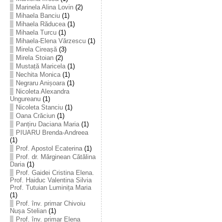
Marinela Alina Lovin
(2)
Mihaela Banciu
(1)
Mihaela Răducea
(1)
Mihaela Turcu
(1)
Mihaela-Elena Vărzescu
(1)
Mirela Cireașă
(3)
Mirela Stoian
(2)
Mustață Maricela
(1)
Nechita Monica
(1)
Negraru Anișoara
(1)
Nicoleta Alexandra
Ungureanu
(1)
Nicoleta Stanciu
(1)
Oana Crăciun
(1)
Panțiru Daciana Maria
(1)
PIUARU Brenda-Andreea
(1)
Prof. Apostol Ecaterina
(1)
Prof. dr. Mărginean Cătălina
Daria
(1)
Prof. Gaidei Cristina Elena.
Prof. Haiduc Valentina Silvia
Prof. Tutuian Luminița Maria
(1)
Prof. înv. primar Chivoiu
Nușa Stelian
(1)
Prof. înv. primar Elena