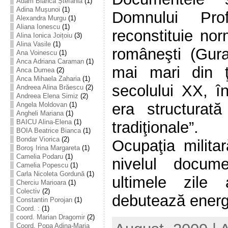
Adam Bianca Ștefania
(1)
Adina Mușunoi
(1)
Domnului Pro
Alexandra Murgu
(1)
Aliana Ionescu
(1)
reconstituie no
Alina Ionica Joițoiu
(3)
Alina Vasile
(1)
româneşti (Gura
Ana Voinescu
(1)
Anca Adriana Caraman
(1)
mai mari din ţ
Anca Dumea
(2)
Anca Mihaela Zaharia
(1)
secolului XX, î
Andreea Alina Brăescu
(2)
Andreea Elena Simiz
(2)
era structurată 
Angela Moldovan
(1)
Angheli Mariana
(1)
BAICU Alina-Elena
(1)
tradiţionale”.
BOIA Beatrice Bianca
(1)
Bondar Viorica
(2)
Ocupaţia militar
Boroş Irina Margareta
(1)
Camelia Podaru
(1)
nivelul docum
Camelia Popescu
(1)
Carla Nicoleta Gordună
(1)
ultimele zile
Cherciu Marioara
(1)
Colectiv
(2)
debutează energic
Constantin Porojan
(1)
Coord. :
(1)
coord. Marian Dragomir
(2)
Coord. Popa Adina-Maria