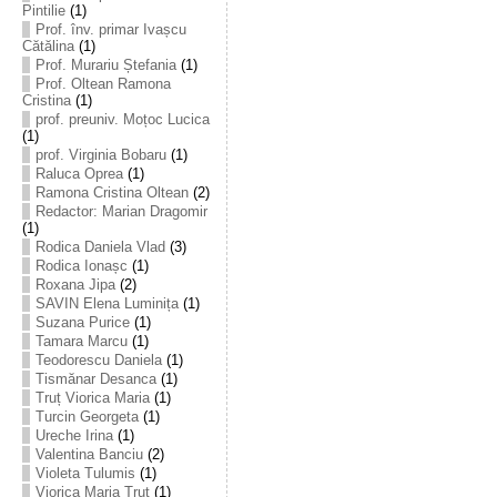
Pintilie
(1)
Prof. înv. primar Ivașcu
Cătălina
(1)
Prof. Murariu Ștefania
(1)
Prof. Oltean Ramona
Cristina
(1)
prof. preuniv. Moțoc Lucica
(1)
prof. Virginia Bobaru
(1)
Raluca Oprea
(1)
Ramona Cristina Oltean
(2)
Redactor: Marian Dragomir
(1)
Rodica Daniela Vlad
(3)
Rodica Ionașc
(1)
Roxana Jipa
(2)
SAVIN Elena Luminița
(1)
Suzana Purice
(1)
Tamara Marcu
(1)
Teodorescu Daniela
(1)
Tismănar Desanca
(1)
Truț Viorica Maria
(1)
Turcin Georgeta
(1)
Ureche Irina
(1)
Valentina Banciu
(2)
Violeta Tulumis
(1)
Viorica Maria Truț
(1)