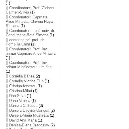
(1)
Coordinators: Prof. Ciobanu
Carmen-Silvia
(1)
Coordonatori: Capmare
Alice Mihaela, Chivoiu Nușa
Steliana
(1)
Coordonatori: conf. univ. dr.
Condurache-Bota Simona
(1)
coordonatori: prof. dr.
Pompilia Chifu
(1)
Coordonatori: Prof. înv.
primar Capmare Alice Mihaela
(1)
Coordonatori: Prof. înv.
primar Mihălcescu Luminița
(1)
Cornelia Bârlea
(2)
Cornelia Viorica Filip
(1)
Cristina Ionescu
(1)
Cristina Mihai
(1)
Dan Sava
(1)
Dana Voinea
(1)
Daniela Chițescu
(3)
Daniela Evelina Oancea
(2)
Daniela-Maria Musteață
(1)
David Ana Maria
(1)
Denisa-Elena Dragoslav
(2)