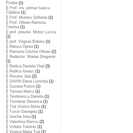
Pintilie
(1)
Prof. înv. primar Ivașcu
Cătălina
(1)
Prof. Murariu Ștefania
(1)
Prof. Oltean Ramona
Cristina
(1)
prof. preuniv. Moțoc Lucica
(1)
prof. Virginia Bobaru
(1)
Raluca Oprea
(1)
Ramona Cristina Oltean
(2)
Redactor: Marian Dragomir
(1)
Rodica Daniela Vlad
(3)
Rodica Ionașc
(1)
Roxana Jipa
(2)
SAVIN Elena Luminița
(1)
Suzana Purice
(1)
Tamara Marcu
(1)
Teodorescu Daniela
(1)
Tismănar Desanca
(1)
Truț Viorica Maria
(1)
Turcin Georgeta
(1)
Ureche Irina
(1)
Valentina Banciu
(2)
Violeta Tulumis
(1)
Viorica Maria Truț
(1)