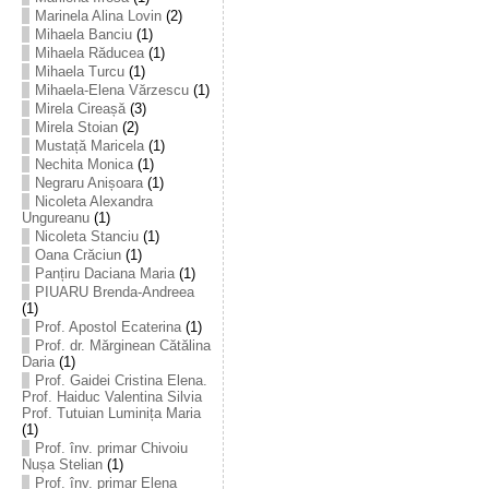
Marinela Alina Lovin
(2)
Mihaela Banciu
(1)
Mihaela Răducea
(1)
Mihaela Turcu
(1)
Mihaela-Elena Vărzescu
(1)
Mirela Cireașă
(3)
Mirela Stoian
(2)
Mustață Maricela
(1)
Nechita Monica
(1)
Negraru Anișoara
(1)
Nicoleta Alexandra
Ungureanu
(1)
Nicoleta Stanciu
(1)
Oana Crăciun
(1)
Panțiru Daciana Maria
(1)
PIUARU Brenda-Andreea
(1)
Prof. Apostol Ecaterina
(1)
Prof. dr. Mărginean Cătălina
Daria
(1)
Prof. Gaidei Cristina Elena.
Prof. Haiduc Valentina Silvia
Prof. Tutuian Luminița Maria
(1)
Prof. înv. primar Chivoiu
Nușa Stelian
(1)
Prof. înv. primar Elena