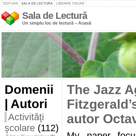
EDITURA
SALA DE LECTURA
LIBRARIE ONLINE
Sala de Lectură
Un simplu loc de lectură – Acasă
Domenii
The Jazz A
| Autori
Fitzgerald’
Activităţi
autor Octa
şcolare
(112)
My paper focu