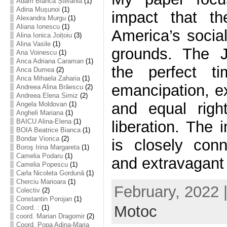
Adam Bianca Ștefania
(1)
Adina Mușunoi
(1)
impact that t
Alexandra Murgu
(1)
Aliana Ionescu
(1)
America’s social,
Alina Ionica Joițoiu
(3)
Alina Vasile
(1)
grounds. The 
Ana Voinescu
(1)
Anca Adriana Caraman
(1)
the perfect t
Anca Dumea
(2)
Anca Mihaela Zaharia
(1)
emancipation, ex
Andreea Alina Brăescu
(2)
Andreea Elena Simiz
(2)
and equal righ
Angela Moldovan
(1)
Angheli Mariana
(1)
BAICU Alina-Elena
(1)
liberation. The
BOIA Beatrice Bianca
(1)
Bondar Viorica
(2)
is closely conn
Boroş Irina Margareta
(1)
Camelia Podaru
(1)
and extravagant li
Camelia Popescu
(1)
Carla Nicoleta Gordună
(1)
Cherciu Marioara
(1)
February, 2022 
Colectiv
(2)
Constantin Porojan
(1)
Motoc
Coord. :
(1)
coord. Marian Dragomir
(2)
Coord. Popa Adina-Maria