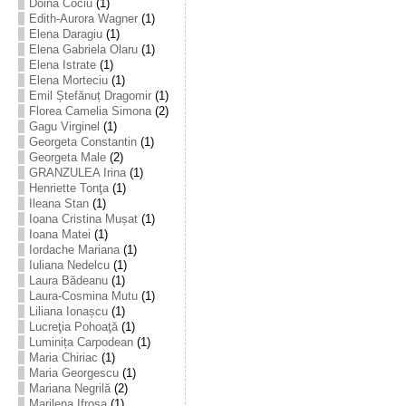
Doina Cociu
(1)
Edith-Aurora Wagner
(1)
Elena Daragiu
(1)
Elena Gabriela Olaru
(1)
Elena Istrate
(1)
Elena Morteciu
(1)
Emil Ștefănuț Dragomir
(1)
Florea Camelia Simona
(2)
Gagu Virginel
(1)
Georgeta Constantin
(1)
Georgeta Male
(2)
GRANZULEA Irina
(1)
Henriette Tonţa
(1)
Ileana Stan
(1)
Ioana Cristina Mușat
(1)
Ioana Matei
(1)
Iordache Mariana
(1)
Iuliana Nedelcu
(1)
Laura Bădeanu
(1)
Laura-Cosmina Mutu
(1)
Liliana Ionașcu
(1)
Lucreţia Pohoaţă
(1)
Luminița Carpodean
(1)
Maria Chiriac
(1)
Maria Georgescu
(1)
Mariana Negrilă
(2)
Marilena Ifrosa
(1)