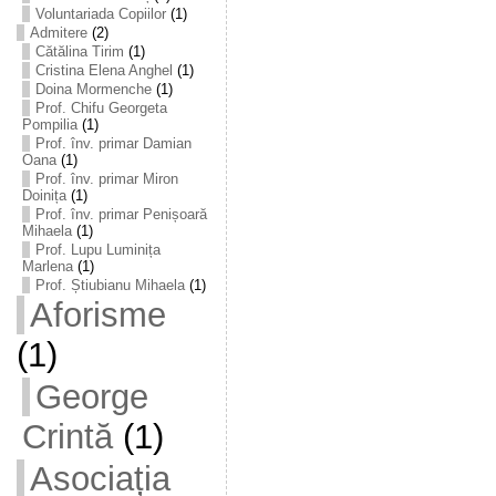
Voluntariada Copiilor
(1)
Admitere
(2)
Cătălina Tirim
(1)
Cristina Elena Anghel
(1)
Doina Mormenche
(1)
Prof. Chifu Georgeta
Pompilia
(1)
Prof. înv. primar Damian
Oana
(1)
Prof. înv. primar Miron
Doinița
(1)
Prof. înv. primar Penișoară
Mihaela
(1)
Prof. Lupu Luminița
Marlena
(1)
Prof. Știubianu Mihaela
(1)
Aforisme
(1)
George
Crintă
(1)
Asociația