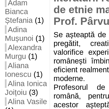
Adam
de etnie ma
Bianca
Prof. Pârvu
Ștefania
(1)
Adina
Se așteaptă de l
Mușunoi
(1)
pregătit, cre
Alexandra
valorifice exper
Murgu
(1)
românești îmbi
Aliana
eficient realment
Ionescu
(1)
moderne.
Alina Ionica
Profesorul de
Joițoiu
(3)
română, pentr
Alina Vasile
acestor aștept