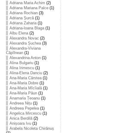
Adriana Maria Achim
(2)
Adriana Mariana Palce
(1)
Adriana Rochian
(3)
Adriana Șurcă
(1)
Adriana Zaharia
(1)
Adriana-Ioana Blaga
(1)
Albu Elena
(2)
Alexandra Novac
(2)
Alexandra Șuchea
(3)
Alexandra-Viviana
Căpîlnean
(1)
Alexandrina Anton
(1)
Alina Bulgariu
(1)
Alina Irimescu
(1)
Alina-Elena Danciu
(2)
Ana-Maria Cârstea
(1)
Ana-Maria Dobre
(1)
Ana-Maria Mîcîială
(1)
Ana-Maria Păun
(1)
Anamaria Țeoanu
(1)
Andreea Nițu
(1)
Andreea Pepelea
(1)
Angelica Mircescu
(1)
Anica Berdilă
(2)
Anișoara Ivu
(1)
Arabela Nicoleta Chirănuș
(1)