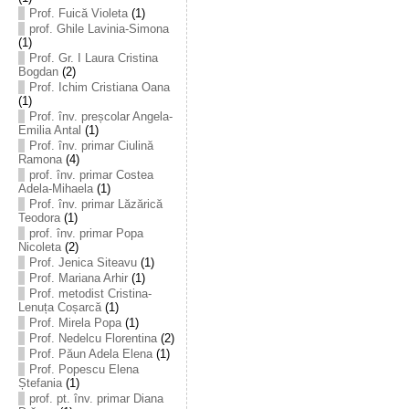
Prof. Fuică Violeta
(1)
prof. Ghile Lavinia-Simona
(1)
Prof. Gr. I Laura Cristina
Bogdan
(2)
Prof. Ichim Cristiana Oana
(1)
Prof. înv. preșcolar Angela-
Emilia Antal
(1)
Prof. înv. primar Ciulină
Ramona
(4)
prof. înv. primar Costea
Adela-Mihaela
(1)
Prof. înv. primar Lăzărică
Teodora
(1)
prof. înv. primar Popa
Nicoleta
(2)
Prof. Jenica Siteavu
(1)
Prof. Mariana Arhir
(1)
Prof. metodist Cristina-
Lenuța Coșarcă
(1)
Prof. Mirela Popa
(1)
Prof. Nedelcu Florentina
(2)
Prof. Păun Adela Elena
(1)
Prof. Popescu Elena
Ștefania
(1)
prof. pt. înv. primar Diana