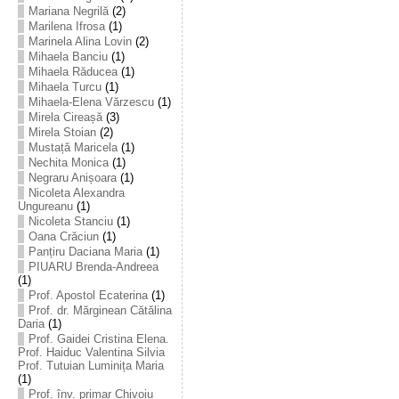
Mariana Negrilă
(2)
Marilena Ifrosa
(1)
Marinela Alina Lovin
(2)
Mihaela Banciu
(1)
Mihaela Răducea
(1)
Mihaela Turcu
(1)
Mihaela-Elena Vărzescu
(1)
Mirela Cireașă
(3)
Mirela Stoian
(2)
Mustață Maricela
(1)
Nechita Monica
(1)
Negraru Anișoara
(1)
Nicoleta Alexandra
Ungureanu
(1)
Nicoleta Stanciu
(1)
Oana Crăciun
(1)
Panțiru Daciana Maria
(1)
PIUARU Brenda-Andreea
(1)
Prof. Apostol Ecaterina
(1)
Prof. dr. Mărginean Cătălina
Daria
(1)
Prof. Gaidei Cristina Elena.
Prof. Haiduc Valentina Silvia
Prof. Tutuian Luminița Maria
(1)
Prof. înv. primar Chivoiu