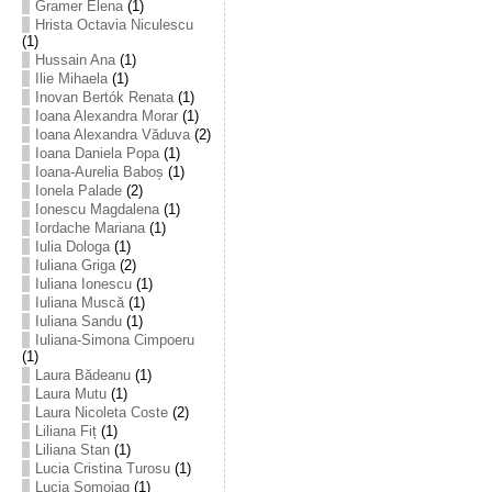
Gramer Elena
(1)
Hrista Octavia Niculescu
(1)
Hussain Ana
(1)
Ilie Mihaela
(1)
Inovan Bertók Renata
(1)
Ioana Alexandra Morar
(1)
Ioana Alexandra Văduva
(2)
Ioana Daniela Popa
(1)
Ioana-Aurelia Baboș
(1)
Ionela Palade
(2)
Ionescu Magdalena
(1)
Iordache Mariana
(1)
Iulia Dologa
(1)
Iuliana Griga
(2)
Iuliana Ionescu
(1)
Iuliana Muscă
(1)
Iuliana Sandu
(1)
Iuliana-Simona Cimpoeru
(1)
Laura Bădeanu
(1)
Laura Mutu
(1)
Laura Nicoleta Coste
(2)
Liliana Fiț
(1)
Liliana Stan
(1)
Lucia Cristina Turosu
(1)
Lucia Șomoiag
(1)