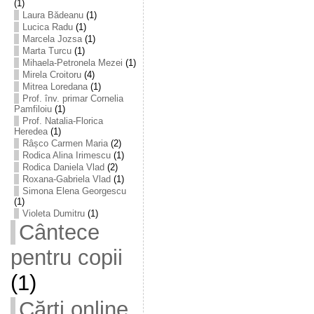
(1)
Laura Bădeanu
(1)
Lucica Radu
(1)
Marcela Jozsa
(1)
Marta Turcu
(1)
Mihaela-Petronela Mezei
(1)
Mirela Croitoru
(4)
Mitrea Loredana
(1)
Prof. înv. primar Cornelia
Pamfiloiu
(1)
Prof. Natalia-Florica
Heredea
(1)
Râșco Carmen Maria
(2)
Rodica Alina Irimescu
(1)
Rodica Daniela Vlad
(2)
Roxana-Gabriela Vlad
(1)
Simona Elena Georgescu
(1)
Violeta Dumitru
(1)
Cântece
pentru copii
(1)
Cărţi online