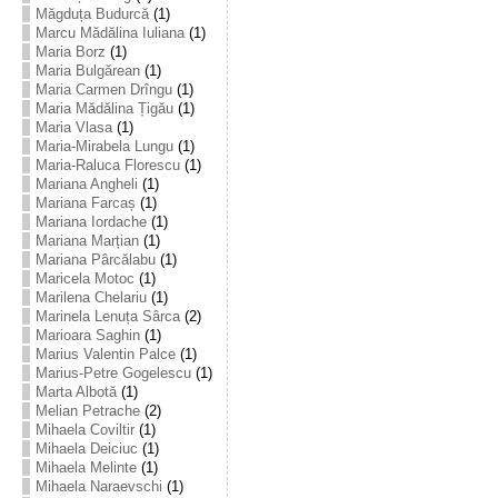
Măgduța Budurcă
(1)
Marcu Mădălina Iuliana
(1)
Maria Borz
(1)
Maria Bulgărean
(1)
Maria Carmen Drîngu
(1)
Maria Mădălina Țigău
(1)
Maria Vlasa
(1)
Maria-Mirabela Lungu
(1)
Maria-Raluca Florescu
(1)
Mariana Angheli
(1)
Mariana Farcaș
(1)
Mariana Iordache
(1)
Mariana Marțian
(1)
Mariana Pârcălabu
(1)
Maricela Motoc
(1)
Marilena Chelariu
(1)
Marinela Lenuța Sârca
(2)
Marioara Saghin
(1)
Marius Valentin Palce
(1)
Marius-Petre Gogelescu
(1)
Marta Albotă
(1)
Melian Petrache
(2)
Mihaela Coviltir
(1)
Mihaela Deiciuc
(1)
Mihaela Melinte
(1)
Mihaela Naraevschi
(1)