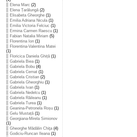
Elena Marc
(2)
Elena Țarălungă
(2)
Elisabeta Gheorghe
(1)
Emilia Adriana Nicula
(1)
Emilia Victoria Felciuc
(1)
Ermina Carmen Raescu
(1)
Fabian Natalia Miriam
(5)
Florentina Ion
(1)
Florentina-Valentina Matei
(1)
Floricica Daniela Ghiță
(1)
Gabriela Biea
(1)
Gabriela Bobu
(4)
Gabriela Cernat
(1)
Gabriela Cristian
(2)
Gabriela Gheorghiu
(1)
Gabriela Ivan
(1)
Gabriela Nedelcu
(1)
Gabriela Răileanu
(1)
Gabriela Turea
(1)
Geanina-Petronela Roșu
(1)
Gelu Mustață
(1)
Georgiana-Mirela Simionov
(1)
Gheorghe Mădălin Chiţa
(4)
Godiciu-Runcan Ileana
(1)