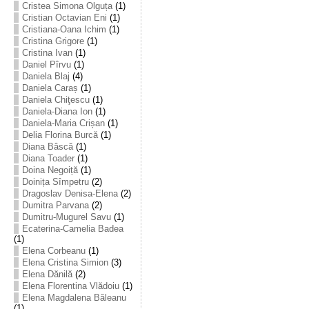
Cristea Simona Olguța
(1)
Cristian Octavian Eni
(1)
Cristiana-Oana Ichim
(1)
Cristina Grigore
(1)
Cristina Ivan
(1)
Daniel Pîrvu
(1)
Daniela Blaj
(4)
Daniela Caraș
(1)
Daniela Chiţescu
(1)
Daniela-Diana Ion
(1)
Daniela-Maria Crișan
(1)
Delia Florina Burcă
(1)
Diana Bâscă
(1)
Diana Toader
(1)
Doina Negoiță
(1)
Doinița Sîmpetru
(2)
Dragoslav Denisa-Elena
(2)
Dumitra Parvana
(2)
Dumitru-Mugurel Savu
(1)
Ecaterina-Camelia Badea
(1)
Elena Corbeanu
(1)
Elena Cristina Simion
(3)
Elena Dănilă
(2)
Elena Florentina Vlădoiu
(1)
Elena Magdalena Băleanu
(1)