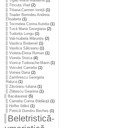
Țigău Maria Mădălina
(1)
Tincuța Vlad
(2)
Titiana-Carmen Ioniță
(1)
Toader Berindeu Andreia
Elisabeta
(1)
Tocmelea Corina Aurelia
(1)
Tucă Maria Georgiana
(2)
Tudorița Lungu
(1)
Vali-Isabela Mărunțiș
(2)
Vasilica Brebenel
(1)
Vasilica Sălceanu
(1)
Violeta-Elena Roman
(1)
Viorela Stoica
(4)
Viorica Tudorache-Marin
(1)
Voiculeț Camelia
(1)
Voinea Dana
(2)
Zamfirescu Georgeta
Raluca
(1)
Zăvoianu Iuliana
(1)
Zlătescu Geanina
(1)
Bacalaureat
(5)
Camelia Corina Bădăuţă
(1)
Hoffer Ildikó
(1)
Petrică Dumitru Becheș
(1)
Beletristică-