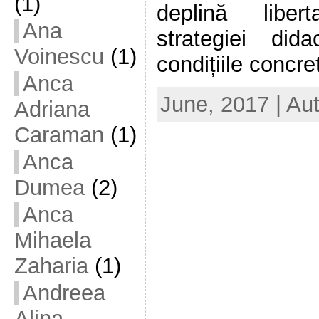
(1)
deplină liber
Ana
strategiei did
Voinescu
(1)
condițiile concret
Anca
June, 2017 | Au
Adriana
Caraman
(1)
Anca
Dumea
(2)
Anca
Mihaela
Zaharia
(1)
Andreea
Alina