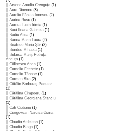
Arsene Amalia-Crenguța
(1)
Aura Diaconu
(3)
Aurelia-Fănica Ionescu
(2)
Aurica Rusu
(1)
Aurora-Lucia Irimia
(1)
Baci Ileana Gabriela
(1)
Badiu Alisa
(1)
Banea Maria Laura
(2)
Beatrice Maria Știr
(2)
Bondoc Mihaela
(1)
Bularca-Mariș Petruța-
Ancuța
(1)
Călinescu Anca
(1)
Camelia Fechete
(1)
Camelia Tănase
(1)
Carmen Biro
(2)
Cătălin Barburaș-Pacurar
(1)
Cătălina Cimpoeru
(1)
Cătălina Georgiana Stanciu
(1)
Cati Ciobanu
(1)
Ciorgovean Narcisa-Diana
(1)
Claudia Ardelean
(1)
Claudia Blaga
(1)