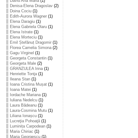
David Ana Maria
(1)
Denisa-Elena Dragoslav
(2)
Doina Cociu
(1)
Edith-Aurora Wagner
(1)
Elena Daragiu
(1)
Elena Gabriela Olaru
(1)
Elena Istrate
(1)
Elena Morteciu
(1)
Emil Ștefănuț Dragomir
(1)
Florea Camelia Simona
(2)
Gagu Virginel
(1)
Georgeta Constantin
(1)
Georgeta Male
(2)
GRANZULEA Irina
(1)
Henriette Tonţa
(1)
Ileana Stan
(1)
Ioana Cristina Mușat
(1)
Ioana Matei
(1)
Iordache Mariana
(1)
Iuliana Nedelcu
(1)
Laura Bădeanu
(1)
Laura-Cosmina Mutu
(1)
Liliana Ionașcu
(1)
Lucreţia Pohoaţă
(1)
Luminița Carpodean
(1)
Maria Chiriac
(1)
Maria Georgescu
(1)