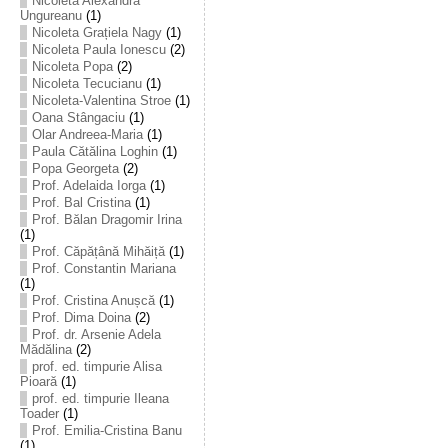
Nicoleta Alexandra
Ungureanu
(1)
Nicoleta Grațiela Nagy
(1)
Nicoleta Paula Ionescu
(2)
Nicoleta Popa
(2)
Nicoleta Tecucianu
(1)
Nicoleta-Valentina Stroe
(1)
Oana Stângaciu
(1)
Olar Andreea-Maria
(1)
Paula Cătălina Loghin
(1)
Popa Georgeta
(2)
Prof. Adelaida Iorga
(1)
Prof. Bal Cristina
(1)
Prof. Bălan Dragomir Irina
(1)
Prof. Căpățână Mihăiță
(1)
Prof. Constantin Mariana
(1)
Prof. Cristina Anușcă
(1)
Prof. Dima Doina
(2)
Prof. dr. Arsenie Adela
Mădălina
(2)
prof. ed. timpurie Alisa
Pioară
(1)
prof. ed. timpurie Ileana
Toader
(1)
Prof. Emilia-Cristina Banu
(1)