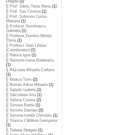
Drăgan
(1)
Prof. Sârbu Tania Maria
(1)
Prof. Sas Cristina
(1)
Prof. Solomon Centa-
Mariana
(1)
Profesor Dumitrașcu
Gabriela
(1)
Profesor Dumitru Mirela-
Elena
(1)
Profesor Stan Liliana
(Coordonator)
(2)
Raluca Igna
(1)
Ramona-Ioana Buleteanu
(1)
Răzvana Mihaela Cotfase
(1)
Rodica Tirim
(2)
Roman Adina Mihaela
(1)
Salade Izabela
(1)
Sălcudean Ana
(1)
Selena Costea
(2)
Simona Barbu
(1)
Simona Damian
(3)
Simona-Ionela Chimișliu
(1)
Stanciu Cătălina Georgiana
(1)
Tatiana Neagoe
(1)