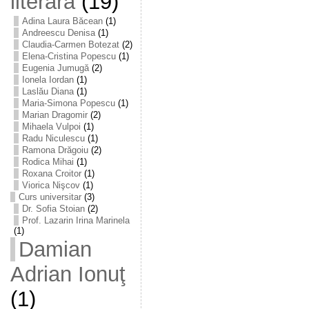
literară
(19)
Adina Laura Băcean
(1)
Andreescu Denisa
(1)
Claudia-Carmen Botezat
(2)
Elena-Cristina Popescu
(1)
Eugenia Jumugă
(2)
Ionela Iordan
(1)
Laslău Diana
(1)
Maria-Simona Popescu
(1)
Marian Dragomir
(2)
Mihaela Vulpoi
(1)
Radu Niculescu
(1)
Ramona Drăgoiu
(2)
Rodica Mihai
(1)
Roxana Croitor
(1)
Viorica Nişcov
(1)
Curs universitar
(3)
Dr. Sofia Stoian
(2)
Prof. Lazarin Irina Marinela
(1)
Damian
Adrian Ionuţ
(1)