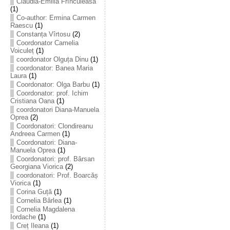
Claudia-Emilia Frînculeasă
(1)
Co-author: Ermina Carmen
Raescu
(1)
Constanța Vîrtosu
(2)
Coordonator Camelia
Voiculeț
(1)
coordonator Olguța Dinu
(1)
coordonator: Banea Maria
Laura
(1)
Coordonator: Olga Barbu
(1)
Coordonator: prof. Ichim
Cristiana Oana
(1)
coordonatori Diana-Manuela
Oprea
(2)
Coordonatori: Clondireanu
Andreea Carmen
(1)
Coordonatori: Diana-
Manuela Oprea
(1)
Coordonatori: prof. Bârsan
Georgiana Viorica
(2)
coordonatori: Prof. Boarcăș
Viorica
(1)
Corina Guță
(1)
Cornelia Bârlea
(1)
Cornelia Magdalena
Iordache
(1)
Creț Ileana
(1)