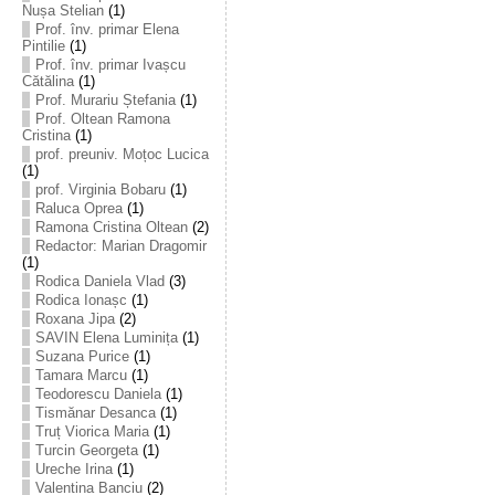
Nușa Stelian
(1)
Prof. înv. primar Elena
Pintilie
(1)
Prof. înv. primar Ivașcu
Cătălina
(1)
Prof. Murariu Ștefania
(1)
Prof. Oltean Ramona
Cristina
(1)
prof. preuniv. Moțoc Lucica
(1)
prof. Virginia Bobaru
(1)
Raluca Oprea
(1)
Ramona Cristina Oltean
(2)
Redactor: Marian Dragomir
(1)
Rodica Daniela Vlad
(3)
Rodica Ionașc
(1)
Roxana Jipa
(2)
SAVIN Elena Luminița
(1)
Suzana Purice
(1)
Tamara Marcu
(1)
Teodorescu Daniela
(1)
Tismănar Desanca
(1)
Truț Viorica Maria
(1)
Turcin Georgeta
(1)
Ureche Irina
(1)
Valentina Banciu
(2)