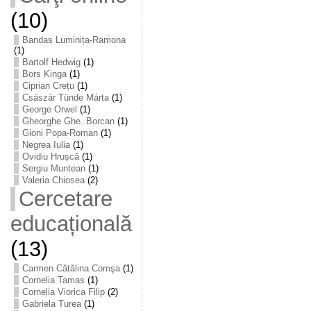
(10)
Bandas Luminița-Ramona
(1)
Bartolf Hedwig
(1)
Bors Kinga
(1)
Ciprian Crețu
(1)
Császár Tünde Márta
(1)
George Orwel
(1)
Gheorghe Ghe. Borcan
(1)
Gioni Popa-Roman
(1)
Negrea Iulia
(1)
Ovidiu Hrușcă
(1)
Sergiu Muntean
(1)
Valeria Chiosea
(2)
Cercetare
educațională
(13)
Carmen Cătălina Comşa
(1)
Cornelia Tamas
(1)
Cornelia Viorica Filip
(2)
Gabriela Turea
(1)