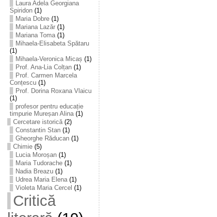
Laura Adela Georgiana
Spiridon
(1)
Maria Dobre
(1)
Mariana Lazăr
(1)
Mariana Toma
(1)
Mihaela-Elisabeta Spătaru
(1)
Mihaela-Veronica Micaș
(1)
Prof. Ana-Lia Colțan
(1)
Prof. Carmen Marcela
Conțescu
(1)
Prof. Dorina Roxana Vlaicu
(1)
profesor pentru educație
timpurie Mureșan Alina
(1)
Cercetare istorică
(2)
Constantin Stan
(1)
Gheorghe Răducan
(1)
Chimie
(5)
Lucia Moroșan
(1)
Maria Tudorache
(1)
Nadia Breazu
(1)
Udrea Maria Elena
(1)
Violeta Maria Cercel
(1)
Critică