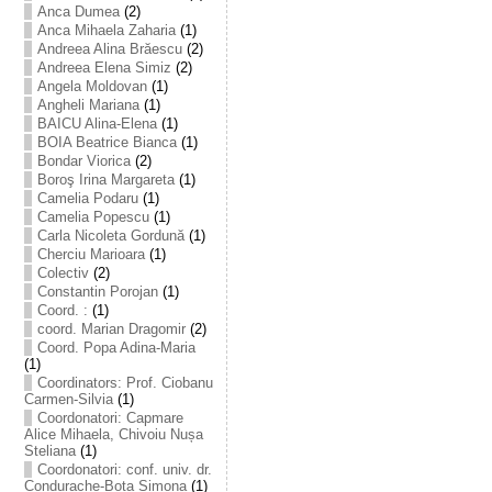
Anca Dumea
(2)
Anca Mihaela Zaharia
(1)
Andreea Alina Brăescu
(2)
Andreea Elena Simiz
(2)
Angela Moldovan
(1)
Angheli Mariana
(1)
BAICU Alina-Elena
(1)
BOIA Beatrice Bianca
(1)
Bondar Viorica
(2)
Boroş Irina Margareta
(1)
Camelia Podaru
(1)
Camelia Popescu
(1)
Carla Nicoleta Gordună
(1)
Cherciu Marioara
(1)
Colectiv
(2)
Constantin Porojan
(1)
Coord. :
(1)
coord. Marian Dragomir
(2)
Coord. Popa Adina-Maria
(1)
Coordinators: Prof. Ciobanu
Carmen-Silvia
(1)
Coordonatori: Capmare
Alice Mihaela, Chivoiu Nușa
Steliana
(1)
Coordonatori: conf. univ. dr.
Condurache-Bota Simona
(1)