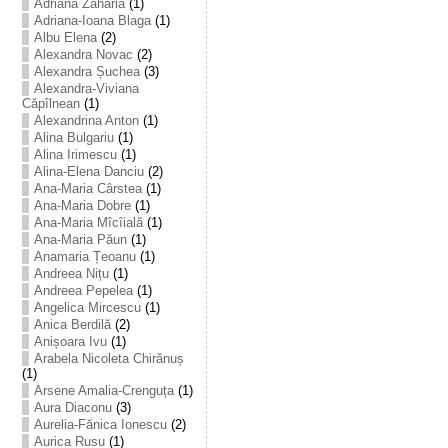
Adriana Zaharia
(1)
Adriana-Ioana Blaga
(1)
Albu Elena
(2)
Alexandra Novac
(2)
Alexandra Șuchea
(3)
Alexandra-Viviana
Căpîlnean
(1)
Alexandrina Anton
(1)
Alina Bulgariu
(1)
Alina Irimescu
(1)
Alina-Elena Danciu
(2)
Ana-Maria Cârstea
(1)
Ana-Maria Dobre
(1)
Ana-Maria Mîcîială
(1)
Ana-Maria Păun
(1)
Anamaria Țeoanu
(1)
Andreea Nițu
(1)
Andreea Pepelea
(1)
Angelica Mircescu
(1)
Anica Berdilă
(2)
Anișoara Ivu
(1)
Arabela Nicoleta Chirănuș
(1)
Arsene Amalia-Crenguța
(1)
Aura Diaconu
(3)
Aurelia-Fănica Ionescu
(2)
Aurica Rusu
(1)