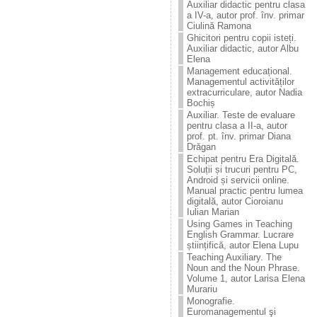
Auxiliar didactic pentru clasa
a IV-a, autor prof. înv. primar
Ciulină Ramona
Ghicitori pentru copii isteți.
Auxiliar didactic, autor Albu
Elena
Management educațional.
Managementul activităților
extracurriculare, autor Nadia
Bochiș
Auxiliar. Teste de evaluare
pentru clasa a II-a, autor
prof. pt. înv. primar Diana
Drăgan
Echipat pentru Era Digitală.
Soluții și trucuri pentru PC,
Android și servicii online.
Manual practic pentru lumea
digitală, autor Cioroianu
Iulian Marian
Using Games in Teaching
English Grammar. Lucrare
științifică, autor Elena Lupu
Teaching Auxiliary. The
Noun and the Noun Phrase.
Volume 1, autor Larisa Elena
Murariu
Monografie.
Euromanagementul şi