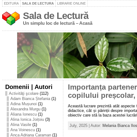
EDITURA
SALA DE LECTURA
LIBRARIE ONLINE
Sala de Lectură
Un simplu loc de lectură – Acasă
Domenii | Autori
Importanța partener
Activităţi şcolare
(112)
copilului preșcolar,
Adam Bianca Ștefania
(1)
Adina Mușunoi
(1)
Această lucrare prezintă atât aspecte t
Alexandra Murgu
(1)
didactice, cât și părinții despre impor
Aliana Ionescu
(1)
obiectiv care stă la baza acestei lucrări
Alina Ionica Joițoiu
(3)
Alina Vasile
(1)
July, 2025 | Autor:
Melania Bianca Ilos
Ana Voinescu
(1)
Anca Adriana Caraman
(1)