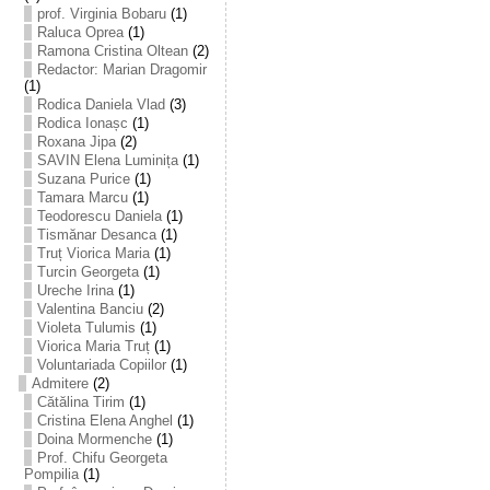
prof. Virginia Bobaru
(1)
Raluca Oprea
(1)
Ramona Cristina Oltean
(2)
Redactor: Marian Dragomir
(1)
Rodica Daniela Vlad
(3)
Rodica Ionașc
(1)
Roxana Jipa
(2)
SAVIN Elena Luminița
(1)
Suzana Purice
(1)
Tamara Marcu
(1)
Teodorescu Daniela
(1)
Tismănar Desanca
(1)
Truț Viorica Maria
(1)
Turcin Georgeta
(1)
Ureche Irina
(1)
Valentina Banciu
(2)
Violeta Tulumis
(1)
Viorica Maria Truț
(1)
Voluntariada Copiilor
(1)
Admitere
(2)
Cătălina Tirim
(1)
Cristina Elena Anghel
(1)
Doina Mormenche
(1)
Prof. Chifu Georgeta
Pompilia
(1)