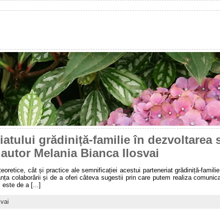
iatului grădiniță-familie în dezvoltarea
 autor Melania Bianca Ilosvai
eoretice, cât și practice ale semnificației acestui parteneriat grădiniță-famil
tanța colaborării și de a oferi câteva sugestii prin care putem realiza comunica
 este de a [...]
vai