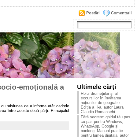
Postări
Comentarii
 socio-emoțională a
Ultimele cărţi
Rolul drumețiilor și al
excursiilor în învățarea
noțiunilor de geografie.
ie cu misiunea de a informa atât cadrele
Ediția a II-a, autor Laura
rea între aceste două părți. Principalul
Claudia Romanschi
Fără secrete: ghidul tău pas
cu pas pentru Windows,
WhatsApp, Google și
banking. Manual practic
pentru lumea digitală, autor