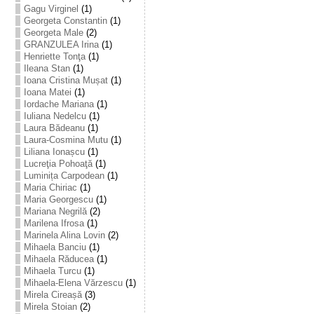
Gagu Virginel
(1)
Georgeta Constantin
(1)
Georgeta Male
(2)
GRANZULEA Irina
(1)
Henriette Tonţa
(1)
Ileana Stan
(1)
Ioana Cristina Mușat
(1)
Ioana Matei
(1)
Iordache Mariana
(1)
Iuliana Nedelcu
(1)
Laura Bădeanu
(1)
Laura-Cosmina Mutu
(1)
Liliana Ionașcu
(1)
Lucreţia Pohoaţă
(1)
Luminița Carpodean
(1)
Maria Chiriac
(1)
Maria Georgescu
(1)
Mariana Negrilă
(2)
Marilena Ifrosa
(1)
Marinela Alina Lovin
(2)
Mihaela Banciu
(1)
Mihaela Răducea
(1)
Mihaela Turcu
(1)
Mihaela-Elena Vărzescu
(1)
Mirela Cireașă
(3)
Mirela Stoian
(2)