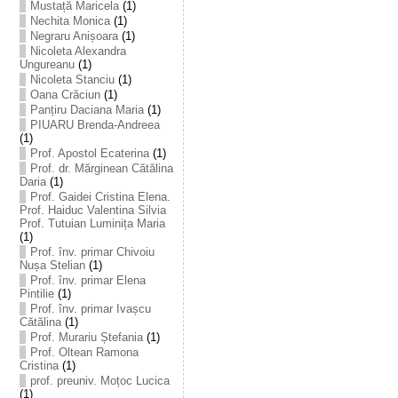
Mustață Maricela
(1)
Nechita Monica
(1)
Negraru Anișoara
(1)
Nicoleta Alexandra
Ungureanu
(1)
Nicoleta Stanciu
(1)
Oana Crăciun
(1)
Panțiru Daciana Maria
(1)
PIUARU Brenda-Andreea
(1)
Prof. Apostol Ecaterina
(1)
Prof. dr. Mărginean Cătălina
Daria
(1)
Prof. Gaidei Cristina Elena.
Prof. Haiduc Valentina Silvia
Prof. Tutuian Luminița Maria
(1)
Prof. înv. primar Chivoiu
Nușa Stelian
(1)
Prof. înv. primar Elena
Pintilie
(1)
Prof. înv. primar Ivașcu
Cătălina
(1)
Prof. Murariu Ștefania
(1)
Prof. Oltean Ramona
Cristina
(1)
prof. preuniv. Moțoc Lucica
(1)