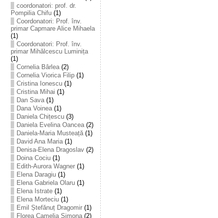
coordonatori: prof. dr.
Pompilia Chifu
(1)
Coordonatori: Prof. înv.
primar Capmare Alice Mihaela
(1)
Coordonatori: Prof. înv.
primar Mihălcescu Luminița
(1)
Cornelia Bârlea
(2)
Cornelia Viorica Filip
(1)
Cristina Ionescu
(1)
Cristina Mihai
(1)
Dan Sava
(1)
Dana Voinea
(1)
Daniela Chițescu
(3)
Daniela Evelina Oancea
(2)
Daniela-Maria Musteață
(1)
David Ana Maria
(1)
Denisa-Elena Dragoslav
(2)
Doina Cociu
(1)
Edith-Aurora Wagner
(1)
Elena Daragiu
(1)
Elena Gabriela Olaru
(1)
Elena Istrate
(1)
Elena Morteciu
(1)
Emil Ștefănuț Dragomir
(1)
Florea Camelia Simona
(2)