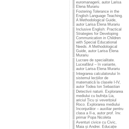
euromanagerii, autor Larisa
Elena Murariu
Fostering Tolerance in the
English Language Teaching.
A Methodological Guide,
autor Larisa Elena Murariu
Inclusive English: Practical
Strategies for Developing
Communication in Children
with Special Educational
Needs. A Methodological
Guide, autor Larisa Elena
Murariu
Lucrare de specialitate.
Luceafărul – în variante,
autor Larisa Elena Murariu
Integrarea calculatorului în
sistemul lecțiilor de
matematică la clasele I-IV,
autor Todea Ion Sebastian
Detectivii naturii. Explorarea
mediului cu bufnița Lia,
ariciul Țicu și veverițoiul
Roco. Explorarea mediului
înconjurător – auxiliar pentru
clasa a II-a, autor prof. înv.
primar Popa Nicoleta
Aventuri civice cu Civic,
Maia și Andrei. Educație