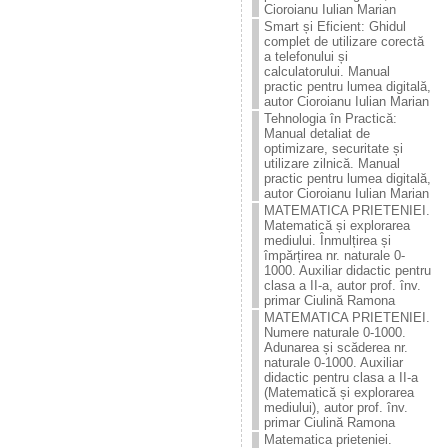
Cioroianu Iulian Marian
Smart și Eficient: Ghidul
complet de utilizare corectă
a telefonului și
calculatorului. Manual
practic pentru lumea digitală,
autor Cioroianu Iulian Marian
Tehnologia în Practică:
Manual detaliat de
optimizare, securitate și
utilizare zilnică. Manual
practic pentru lumea digitală,
autor Cioroianu Iulian Marian
MATEMATICA PRIETENIEI.
Matematică și explorarea
mediului. Înmulțirea și
împărțirea nr. naturale 0-
1000. Auxiliar didactic pentru
clasa a II-a, autor prof. înv.
primar Ciulină Ramona
MATEMATICA PRIETENIEI.
Numere naturale 0-1000.
Adunarea și scăderea nr.
naturale 0-1000. Auxiliar
didactic pentru clasa a II-a
(Matematică și explorarea
mediului), autor prof. înv.
primar Ciulină Ramona
Matematica prieteniei.