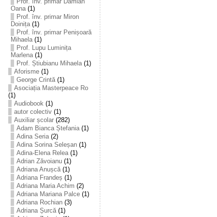
Prof. înv. primar Damian
Oana
(1)
Prof. înv. primar Miron
Doinița
(1)
Prof. înv. primar Penișoară
Mihaela
(1)
Prof. Lupu Luminița
Marlena
(1)
Prof. Știubianu Mihaela
(1)
Aforisme
(1)
George Crintă
(1)
Asociația Masterpeace Ro
(1)
Audiobook
(1)
autor colectiv
(1)
Auxiliar școlar
(282)
Adam Bianca Ștefania
(1)
Adina Seria
(2)
Adina Sorina Seleșan
(1)
Adina-Elena Relea
(1)
Adrian Zăvoianu
(1)
Adriana Anușcă
(1)
Adriana Frandeș
(1)
Adriana Maria Achim
(2)
Adriana Mariana Palce
(1)
Adriana Rochian
(3)
Adriana Șurcă
(1)