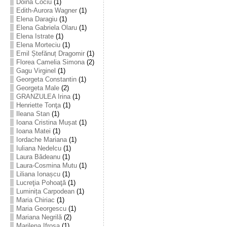
Doina Cociu
(1)
Edith-Aurora Wagner
(1)
Elena Daragiu
(1)
Elena Gabriela Olaru
(1)
Elena Istrate
(1)
Elena Morteciu
(1)
Emil Ștefănuț Dragomir
(1)
Florea Camelia Simona
(2)
Gagu Virginel
(1)
Georgeta Constantin
(1)
Georgeta Male
(2)
GRANZULEA Irina
(1)
Henriette Tonţa
(1)
Ileana Stan
(1)
Ioana Cristina Mușat
(1)
Ioana Matei
(1)
Iordache Mariana
(1)
Iuliana Nedelcu
(1)
Laura Bădeanu
(1)
Laura-Cosmina Mutu
(1)
Liliana Ionașcu
(1)
Lucreţia Pohoaţă
(1)
Luminița Carpodean
(1)
Maria Chiriac
(1)
Maria Georgescu
(1)
Mariana Negrilă
(2)
Marilena Ifrosa
(1)