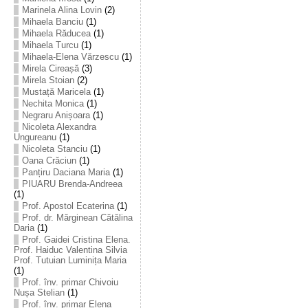
Marinela Alina Lovin
(2)
Mihaela Banciu
(1)
Mihaela Răducea
(1)
Mihaela Turcu
(1)
Mihaela-Elena Vărzescu
(1)
Mirela Cireașă
(3)
Mirela Stoian
(2)
Mustață Maricela
(1)
Nechita Monica
(1)
Negraru Anișoara
(1)
Nicoleta Alexandra
Ungureanu
(1)
Nicoleta Stanciu
(1)
Oana Crăciun
(1)
Panțiru Daciana Maria
(1)
PIUARU Brenda-Andreea
(1)
Prof. Apostol Ecaterina
(1)
Prof. dr. Mărginean Cătălina
Daria
(1)
Prof. Gaidei Cristina Elena.
Prof. Haiduc Valentina Silvia
Prof. Tutuian Luminița Maria
(1)
Prof. înv. primar Chivoiu
Nușa Stelian
(1)
Prof. înv. primar Elena