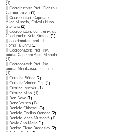
(1)
Coordinators: Prof. Ciobanu
Carmen-Silvia
(1)
Coordonatori: Capmare
Alice Mihaela, Chivoiu Nușa
Steliana
(1)
Coordonatori: conf. univ. dr.
Condurache-Bota Simona
(1)
coordonatori: prof. dr.
Pompilia Chifu
(1)
Coordonatori: Prof. înv.
primar Capmare Alice Mihaela
(1)
Coordonatori: Prof. înv.
primar Mihălcescu Luminița
(1)
Cornelia Bârlea
(2)
Cornelia Viorica Filip
(1)
Cristina Ionescu
(1)
Cristina Mihai
(1)
Dan Sava
(1)
Dana Voinea
(1)
Daniela Chițescu
(3)
Daniela Evelina Oancea
(2)
Daniela-Maria Musteață
(1)
David Ana Maria
(1)
Denisa-Elena Dragoslav
(2)