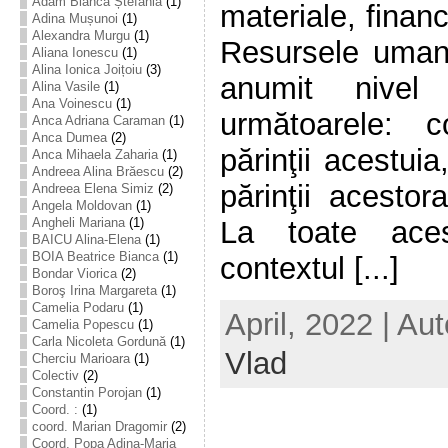
Adam Bianca Ștefania
(1)
materiale, finan
Adina Mușunoi
(1)
Alexandra Murgu
(1)
Resursele uman
Aliana Ionescu
(1)
Alina Ionica Joițoiu
(3)
anumit nivel
Alina Vasile
(1)
Ana Voinescu
(1)
următoarele: co
Anca Adriana Caraman
(1)
Anca Dumea
(2)
părinţii acestuia,
Anca Mihaela Zaharia
(1)
Andreea Alina Brăescu
(2)
părinţii acestor
Andreea Elena Simiz
(2)
Angela Moldovan
(1)
La toate ace
Angheli Mariana
(1)
BAICU Alina-Elena
(1)
BOIA Beatrice Bianca
(1)
contextul [...]
Bondar Viorica
(2)
Boroş Irina Margareta
(1)
Camelia Podaru
(1)
April, 2022 | Au
Camelia Popescu
(1)
Carla Nicoleta Gordună
(1)
Vlad
Cherciu Marioara
(1)
Colectiv
(2)
Constantin Porojan
(1)
Coord. :
(1)
coord. Marian Dragomir
(2)
Coord. Popa Adina-Maria