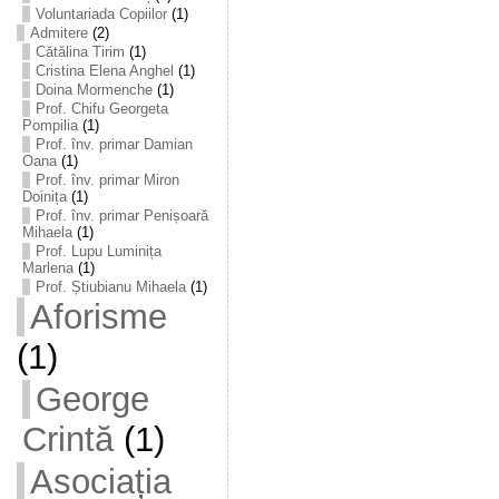
Voluntariada Copiilor
(1)
Admitere
(2)
Cătălina Tirim
(1)
Cristina Elena Anghel
(1)
Doina Mormenche
(1)
Prof. Chifu Georgeta
Pompilia
(1)
Prof. înv. primar Damian
Oana
(1)
Prof. înv. primar Miron
Doinița
(1)
Prof. înv. primar Penișoară
Mihaela
(1)
Prof. Lupu Luminița
Marlena
(1)
Prof. Știubianu Mihaela
(1)
Aforisme
(1)
George
Crintă
(1)
Asociația