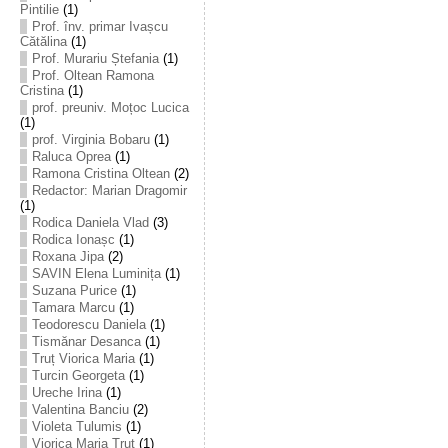
Pintilie
(1)
Prof. înv. primar Ivașcu
Cătălina
(1)
Prof. Murariu Ștefania
(1)
Prof. Oltean Ramona
Cristina
(1)
prof. preuniv. Moțoc Lucica
(1)
prof. Virginia Bobaru
(1)
Raluca Oprea
(1)
Ramona Cristina Oltean
(2)
Redactor: Marian Dragomir
(1)
Rodica Daniela Vlad
(3)
Rodica Ionașc
(1)
Roxana Jipa
(2)
SAVIN Elena Luminița
(1)
Suzana Purice
(1)
Tamara Marcu
(1)
Teodorescu Daniela
(1)
Tismănar Desanca
(1)
Truț Viorica Maria
(1)
Turcin Georgeta
(1)
Ureche Irina
(1)
Valentina Banciu
(2)
Violeta Tulumis
(1)
Viorica Maria Truț
(1)