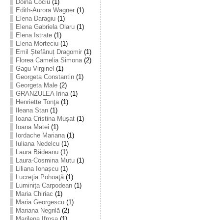
Doina Cociu
(1)
Edith-Aurora Wagner
(1)
Elena Daragiu
(1)
Elena Gabriela Olaru
(1)
Elena Istrate
(1)
Elena Morteciu
(1)
Emil Ștefănuț Dragomir
(1)
Florea Camelia Simona
(2)
Gagu Virginel
(1)
Georgeta Constantin
(1)
Georgeta Male
(2)
GRANZULEA Irina
(1)
Henriette Tonţa
(1)
Ileana Stan
(1)
Ioana Cristina Mușat
(1)
Ioana Matei
(1)
Iordache Mariana
(1)
Iuliana Nedelcu
(1)
Laura Bădeanu
(1)
Laura-Cosmina Mutu
(1)
Liliana Ionașcu
(1)
Lucreţia Pohoaţă
(1)
Luminița Carpodean
(1)
Maria Chiriac
(1)
Maria Georgescu
(1)
Mariana Negrilă
(2)
Marilena Ifrosa
(1)