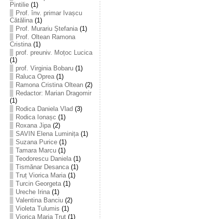
Pintilie
(1)
Prof. înv. primar Ivașcu
Cătălina
(1)
Prof. Murariu Ștefania
(1)
Prof. Oltean Ramona
Cristina
(1)
prof. preuniv. Moțoc Lucica
(1)
prof. Virginia Bobaru
(1)
Raluca Oprea
(1)
Ramona Cristina Oltean
(2)
Redactor: Marian Dragomir
(1)
Rodica Daniela Vlad
(3)
Rodica Ionașc
(1)
Roxana Jipa
(2)
SAVIN Elena Luminița
(1)
Suzana Purice
(1)
Tamara Marcu
(1)
Teodorescu Daniela
(1)
Tismănar Desanca
(1)
Truț Viorica Maria
(1)
Turcin Georgeta
(1)
Ureche Irina
(1)
Valentina Banciu
(2)
Violeta Tulumis
(1)
Viorica Maria Truț
(1)