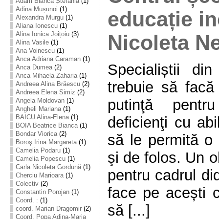
Adam Bianca Ștefania
(1)
Adina Mușunoi
(1)
educație in
Alexandra Murgu
(1)
Aliana Ionescu
(1)
Alina Ionica Joițoiu
(3)
Nicoleta N
Alina Vasile
(1)
Ana Voinescu
(1)
Anca Adriana Caraman
(1)
Specialiștii di
Anca Dumea
(2)
Anca Mihaela Zaharia
(1)
trebuie să facă
Andreea Alina Brăescu
(2)
Andreea Elena Simiz
(2)
putinţă pentr
Angela Moldovan
(1)
Angheli Mariana
(1)
BAICU Alina-Elena
(1)
deficienţi cu abi
BOIA Beatrice Bianca
(1)
Bondar Viorica
(2)
să le permită o 
Boroş Irina Margareta
(1)
Camelia Podaru
(1)
şi de folos. Un o
Camelia Popescu
(1)
Carla Nicoleta Gordună
(1)
pentru cadrul di
Cherciu Marioara
(1)
Colectiv
(2)
face pe acești c
Constantin Porojan
(1)
Coord. :
(1)
să [...]
coord. Marian Dragomir
(2)
Coord. Popa Adina-Maria