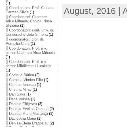
(1)
Coordinators: Prof. Ciobanu
August, 2016 | 
Carmen-Silvia
(1)
Coordonatori: Capmare
Alice Mihaela, Chivoiu Nușa
Steliana
(1)
Coordonatori: conf. univ. dr.
Condurache-Bota Simona
(1)
coordonatori: prof. dr.
Pompilia Chifu
(1)
Coordonatori: Prof. înv.
primar Capmare Alice Mihaela
(1)
Coordonatori: Prof. înv.
primar Mihălcescu Luminița
(1)
Cornelia Bârlea
(2)
Cornelia Viorica Filip
(1)
Cristina Ionescu
(1)
Cristina Mihai
(1)
Dan Sava
(1)
Dana Voinea
(1)
Daniela Chițescu
(3)
Daniela Evelina Oancea
(2)
Daniela-Maria Musteață
(1)
David Ana Maria
(1)
Denisa-Elena Dragoslav
(2)