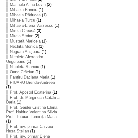
Marinela Alina Lovin
(2)
Mihaela Banciu
(1)
Mihaela Răducea
(1)
Mihaela Turcu
(1)
Mihaela-Elena Vărzescu
(1)
Mirela Cireașă
(3)
Mirela Stoian
(2)
Mustață Maricela
(1)
Nechita Monica
(1)
Negraru Anișoara
(1)
Nicoleta Alexandra
Ungureanu
(1)
Nicoleta Stanciu
(1)
Oana Crăciun
(1)
Panțiru Daciana Maria
(1)
PIUARU Brenda-Andreea
(1)
Prof. Apostol Ecaterina
(1)
Prof. dr. Mărginean Cătălina
Daria
(1)
Prof. Gaidei Cristina Elena.
Prof. Haiduc Valentina Silvia
Prof. Tutuian Luminița Maria
(1)
Prof. înv. primar Chivoiu
Nușa Stelian
(1)
Prof. înv. primar Elena