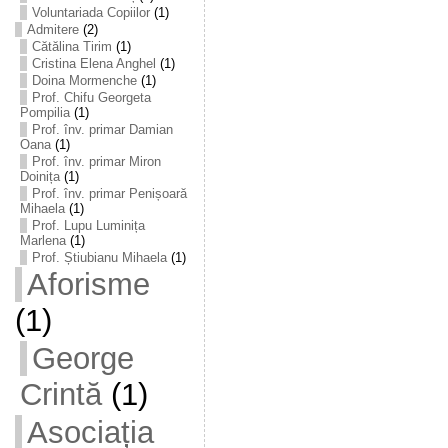
Voluntariada Copiilor
(1)
Admitere
(2)
Cătălina Tirim
(1)
Cristina Elena Anghel
(1)
Doina Mormenche
(1)
Prof. Chifu Georgeta
Pompilia
(1)
Prof. înv. primar Damian
Oana
(1)
Prof. înv. primar Miron
Doinița
(1)
Prof. înv. primar Penișoară
Mihaela
(1)
Prof. Lupu Luminița
Marlena
(1)
Prof. Știubianu Mihaela
(1)
Aforisme
(1)
George
Crintă
(1)
Asociația