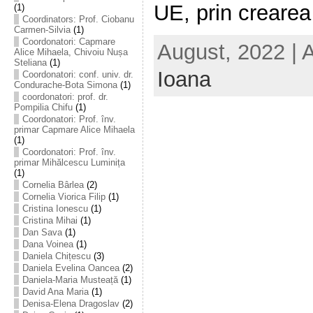
UE, prin crearea 
(1)
Coordinators: Prof. Ciobanu
Carmen-Silvia
(1)
Coordonatori: Capmare
August, 2022 | 
Alice Mihaela, Chivoiu Nușa
Steliana
(1)
Ioana
Coordonatori: conf. univ. dr.
Condurache-Bota Simona
(1)
coordonatori: prof. dr.
Pompilia Chifu
(1)
Coordonatori: Prof. înv.
primar Capmare Alice Mihaela
(1)
Coordonatori: Prof. înv.
primar Mihălcescu Luminița
(1)
Cornelia Bârlea
(2)
Cornelia Viorica Filip
(1)
Cristina Ionescu
(1)
Cristina Mihai
(1)
Dan Sava
(1)
Dana Voinea
(1)
Daniela Chițescu
(3)
Daniela Evelina Oancea
(2)
Daniela-Maria Musteață
(1)
David Ana Maria
(1)
Denisa-Elena Dragoslav
(2)