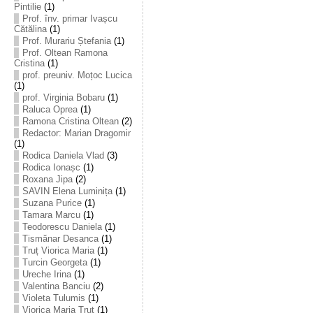
Pintilie
(1)
Prof. înv. primar Ivașcu
Cătălina
(1)
Prof. Murariu Ștefania
(1)
Prof. Oltean Ramona
Cristina
(1)
prof. preuniv. Moțoc Lucica
(1)
prof. Virginia Bobaru
(1)
Raluca Oprea
(1)
Ramona Cristina Oltean
(2)
Redactor: Marian Dragomir
(1)
Rodica Daniela Vlad
(3)
Rodica Ionașc
(1)
Roxana Jipa
(2)
SAVIN Elena Luminița
(1)
Suzana Purice
(1)
Tamara Marcu
(1)
Teodorescu Daniela
(1)
Tismănar Desanca
(1)
Truț Viorica Maria
(1)
Turcin Georgeta
(1)
Ureche Irina
(1)
Valentina Banciu
(2)
Violeta Tulumis
(1)
Viorica Maria Truț
(1)