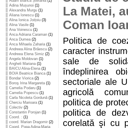
Adam Bianca Ștefania
(1)
Adina Mușunoi
(1)
La Matei, 
Alexandra Murgu
(1)
Aliana Ionescu
(1)
Alina Ionica Joițoiu
(3)
Coman Ioa
Alina Vasile
(1)
Ana Voinescu
(1)
Anca Adriana Caraman
(1)
Politica de coe
Anca Dumea
(2)
Anca Mihaela Zaharia
(1)
caracter instrume
Andreea Alina Brăescu
(2)
Andreea Elena Simiz
(2)
sale de solida
Angela Moldovan
(1)
Angheli Mariana
(1)
BAICU Alina-Elena
(1)
îndeplinirea obi
BOIA Beatrice Bianca
(1)
Bondar Viorica
(2)
sectoriale ale U
Boroş Irina Margareta
(1)
Camelia Podaru
(1)
agricolă comun
Camelia Popescu
(1)
Carla Nicoleta Gordună
(1)
politica de prote
Cherciu Marioara
(1)
Colectiv
(2)
politica de dez
Constantin Porojan
(1)
Coord. :
(1)
corelată şi cu p
coord. Marian Dragomir
(2)
Coord. Popa Adina-Maria