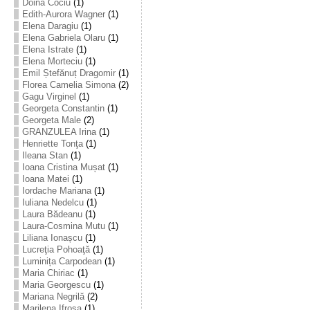
Doina Cociu
(1)
Edith-Aurora Wagner
(1)
Elena Daragiu
(1)
Elena Gabriela Olaru
(1)
Elena Istrate
(1)
Elena Morteciu
(1)
Emil Ștefănuț Dragomir
(1)
Florea Camelia Simona
(2)
Gagu Virginel
(1)
Georgeta Constantin
(1)
Georgeta Male
(2)
GRANZULEA Irina
(1)
Henriette Tonţa
(1)
Ileana Stan
(1)
Ioana Cristina Mușat
(1)
Ioana Matei
(1)
Iordache Mariana
(1)
Iuliana Nedelcu
(1)
Laura Bădeanu
(1)
Laura-Cosmina Mutu
(1)
Liliana Ionașcu
(1)
Lucreţia Pohoaţă
(1)
Luminița Carpodean
(1)
Maria Chiriac
(1)
Maria Georgescu
(1)
Mariana Negrilă
(2)
Marilena Ifrosa
(1)