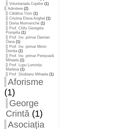
Voluntariada Copiilor
(1)
Admitere
(2)
Cătălina Tirim
(1)
Cristina Elena Anghel
(1)
Doina Mormenche
(1)
Prof. Chifu Georgeta
Pompilia
(1)
Prof. înv. primar Damian
Oana
(1)
Prof. înv. primar Miron
Doinița
(1)
Prof. înv. primar Penișoară
Mihaela
(1)
Prof. Lupu Luminița
Marlena
(1)
Prof. Știubianu Mihaela
(1)
Aforisme
(1)
George
Crintă
(1)
Asociația