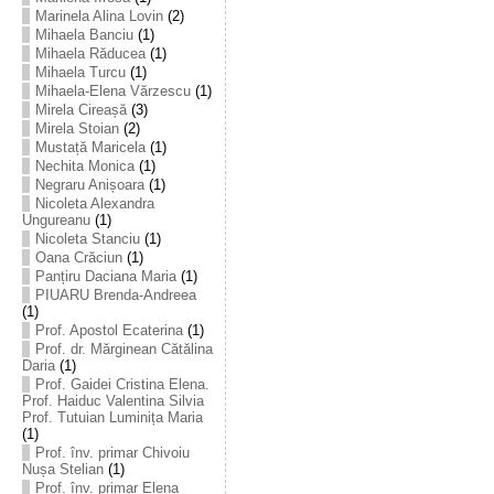
Marinela Alina Lovin
(2)
Mihaela Banciu
(1)
Mihaela Răducea
(1)
Mihaela Turcu
(1)
Mihaela-Elena Vărzescu
(1)
Mirela Cireașă
(3)
Mirela Stoian
(2)
Mustață Maricela
(1)
Nechita Monica
(1)
Negraru Anișoara
(1)
Nicoleta Alexandra
Ungureanu
(1)
Nicoleta Stanciu
(1)
Oana Crăciun
(1)
Panțiru Daciana Maria
(1)
PIUARU Brenda-Andreea
(1)
Prof. Apostol Ecaterina
(1)
Prof. dr. Mărginean Cătălina
Daria
(1)
Prof. Gaidei Cristina Elena.
Prof. Haiduc Valentina Silvia
Prof. Tutuian Luminița Maria
(1)
Prof. înv. primar Chivoiu
Nușa Stelian
(1)
Prof. înv. primar Elena