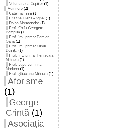
Voluntariada Copiilor
(1)
Admitere
(2)
Cătălina Tirim
(1)
Cristina Elena Anghel
(1)
Doina Mormenche
(1)
Prof. Chifu Georgeta
Pompilia
(1)
Prof. înv. primar Damian
Oana
(1)
Prof. înv. primar Miron
Doinița
(1)
Prof. înv. primar Penișoară
Mihaela
(1)
Prof. Lupu Luminița
Marlena
(1)
Prof. Știubianu Mihaela
(1)
Aforisme
(1)
George
Crintă
(1)
Asociația