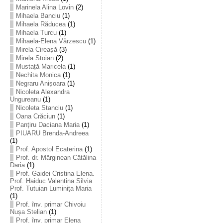
Marinela Alina Lovin
(2)
Mihaela Banciu
(1)
Mihaela Răducea
(1)
Mihaela Turcu
(1)
Mihaela-Elena Vărzescu
(1)
Mirela Cireașă
(3)
Mirela Stoian
(2)
Mustață Maricela
(1)
Nechita Monica
(1)
Negraru Anișoara
(1)
Nicoleta Alexandra
Ungureanu
(1)
Nicoleta Stanciu
(1)
Oana Crăciun
(1)
Panțiru Daciana Maria
(1)
PIUARU Brenda-Andreea
(1)
Prof. Apostol Ecaterina
(1)
Prof. dr. Mărginean Cătălina
Daria
(1)
Prof. Gaidei Cristina Elena.
Prof. Haiduc Valentina Silvia
Prof. Tutuian Luminița Maria
(1)
Prof. înv. primar Chivoiu
Nușa Stelian
(1)
Prof. înv. primar Elena