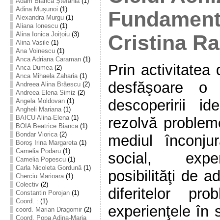
Adam Bianca Ștefania
(1)
Adina Mușunoi
(1)
Fundamenta
Alexandra Murgu
(1)
Aliana Ionescu
(1)
Alina Ionica Joițoiu
(3)
Cristina R
Alina Vasile
(1)
Ana Voinescu
(1)
Anca Adriana Caraman
(1)
Prin activitatea 
Anca Dumea
(2)
Anca Mihaela Zaharia
(1)
desfăşoare o 
Andreea Alina Brăescu
(2)
Andreea Elena Simiz
(2)
descoperirii ide
Angela Moldovan
(1)
Angheli Mariana
(1)
BAICU Alina-Elena
(1)
rezolvă probleme
BOIA Beatrice Bianca
(1)
Bondar Viorica
(2)
mediul înconjur
Boroş Irina Margareta
(1)
Camelia Podaru
(1)
social, exper
Camelia Popescu
(1)
Carla Nicoleta Gordună
(1)
posibilităţi de a
Cherciu Marioara
(1)
Colectiv
(2)
diferitelor pr
Constantin Porojan
(1)
Coord. :
(1)
experienţele în s
coord. Marian Dragomir
(2)
Coord. Popa Adina-Maria