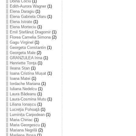
Doina Cociu
(1)
Edith-Aurora Wagner
(1)
Elena Daragiu
(1)
Elena Gabriela Olaru
(1)
Elena Istrate
(1)
Elena Morteciu
(1)
Emil Ștefănuț Dragomir
(1)
Florea Camelia Simona
(2)
Gagu Virginel
(1)
Georgeta Constantin
(1)
Georgeta Male
(2)
GRANZULEA Irina
(1)
Henriette Tonţa
(1)
Ileana Stan
(1)
Ioana Cristina Mușat
(1)
Ioana Matei
(1)
Iordache Mariana
(1)
Iuliana Nedelcu
(1)
Laura Bădeanu
(1)
Laura-Cosmina Mutu
(1)
Liliana Ionașcu
(1)
Lucreţia Pohoaţă
(1)
Luminița Carpodean
(1)
Maria Chiriac
(1)
Maria Georgescu
(1)
Mariana Negrilă
(2)
Marilena Ifrosa
(1)