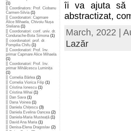
îi va ajuta să
(1)
Coordinators: Prof. Ciobanu
Carmen-Silvia
(1)
abstractizat, com
Coordonatori: Capmare
Alice Mihaela, Chivoiu Nușa
Steliana
(1)
March, 2022 | A
Coordonatori: conf. univ. dr.
Condurache-Bota Simona
(1)
coordonatori: prof. dr.
Lazăr
Pompilia Chifu
(1)
Coordonatori: Prof. înv.
primar Capmare Alice Mihaela
(1)
Coordonatori: Prof. înv.
primar Mihălcescu Luminița
(1)
Cornelia Bârlea
(2)
Cornelia Viorica Filip
(1)
Cristina Ionescu
(1)
Cristina Mihai
(1)
Dan Sava
(1)
Dana Voinea
(1)
Daniela Chițescu
(3)
Daniela Evelina Oancea
(2)
Daniela-Maria Musteață
(1)
David Ana Maria
(1)
Denisa-Elena Dragoslav
(2)