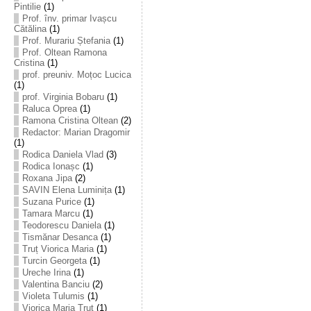
Pintilie
(1)
Prof. înv. primar Ivașcu
Cătălina
(1)
Prof. Murariu Ștefania
(1)
Prof. Oltean Ramona
Cristina
(1)
prof. preuniv. Moțoc Lucica
(1)
prof. Virginia Bobaru
(1)
Raluca Oprea
(1)
Ramona Cristina Oltean
(2)
Redactor: Marian Dragomir
(1)
Rodica Daniela Vlad
(3)
Rodica Ionașc
(1)
Roxana Jipa
(2)
SAVIN Elena Luminița
(1)
Suzana Purice
(1)
Tamara Marcu
(1)
Teodorescu Daniela
(1)
Tismănar Desanca
(1)
Truț Viorica Maria
(1)
Turcin Georgeta
(1)
Ureche Irina
(1)
Valentina Banciu
(2)
Violeta Tulumis
(1)
Viorica Maria Truț
(1)