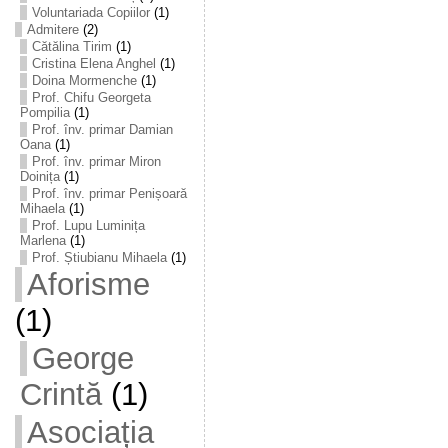
Voluntariada Copiilor
(1)
Admitere
(2)
Cătălina Tirim
(1)
Cristina Elena Anghel
(1)
Doina Mormenche
(1)
Prof. Chifu Georgeta
Pompilia
(1)
Prof. înv. primar Damian
Oana
(1)
Prof. înv. primar Miron
Doinița
(1)
Prof. înv. primar Penișoară
Mihaela
(1)
Prof. Lupu Luminița
Marlena
(1)
Prof. Știubianu Mihaela
(1)
Aforisme
(1)
George
Crintă
(1)
Asociația