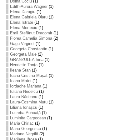
Doina Cociu
(1)
Edith-Aurora Wagner
(1)
Elena Daragiu
(1)
Elena Gabriela Olaru
(1)
Elena Istrate
(1)
Elena Morteciu
(1)
Emil Ștefănuț Dragomir
(1)
Florea Camelia Simona
(2)
Gagu Virginel
(1)
Georgeta Constantin
(1)
Georgeta Male
(2)
GRANZULEA Irina
(1)
Henriette Tonţa
(1)
Ileana Stan
(1)
Ioana Cristina Mușat
(1)
Ioana Matei
(1)
Iordache Mariana
(1)
Iuliana Nedelcu
(1)
Laura Bădeanu
(1)
Laura-Cosmina Mutu
(1)
Liliana Ionașcu
(1)
Lucreţia Pohoaţă
(1)
Luminița Carpodean
(1)
Maria Chiriac
(1)
Maria Georgescu
(1)
Mariana Negrilă
(2)
Marilena Ifrosa
(1)