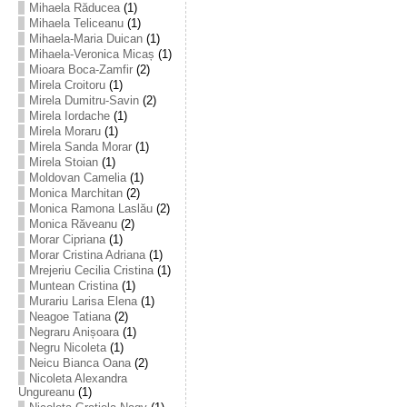
Mihaela Răducea
(1)
Mihaela Teliceanu
(1)
Mihaela-Maria Duican
(1)
Mihaela-Veronica Micaș
(1)
Mioara Boca-Zamfir
(2)
Mirela Croitoru
(1)
Mirela Dumitru-Savin
(2)
Mirela Iordache
(1)
Mirela Moraru
(1)
Mirela Sanda Morar
(1)
Mirela Stoian
(1)
Moldovan Camelia
(1)
Monica Marchitan
(2)
Monica Ramona Laslău
(2)
Monica Răveanu
(2)
Morar Cipriana
(1)
Morar Cristina Adriana
(1)
Mrejeriu Cecilia Cristina
(1)
Muntean Cristina
(1)
Murariu Larisa Elena
(1)
Neagoe Tatiana
(2)
Negraru Anișoara
(1)
Negru Nicoleta
(1)
Neicu Bianca Oana
(2)
Nicoleta Alexandra
Ungureanu
(1)