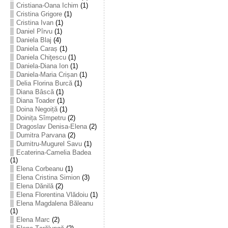
Cristiana-Oana Ichim
(1)
Cristina Grigore
(1)
Cristina Ivan
(1)
Daniel Pîrvu
(1)
Daniela Blaj
(4)
Daniela Caraș
(1)
Daniela Chiţescu
(1)
Daniela-Diana Ion
(1)
Daniela-Maria Crișan
(1)
Delia Florina Burcă
(1)
Diana Bâscă
(1)
Diana Toader
(1)
Doina Negoiță
(1)
Doinița Sîmpetru
(2)
Dragoslav Denisa-Elena
(2)
Dumitra Parvana
(2)
Dumitru-Mugurel Savu
(1)
Ecaterina-Camelia Badea
(1)
Elena Corbeanu
(1)
Elena Cristina Simion
(3)
Elena Dănilă
(2)
Elena Florentina Vlădoiu
(1)
Elena Magdalena Băleanu
(1)
Elena Marc
(2)