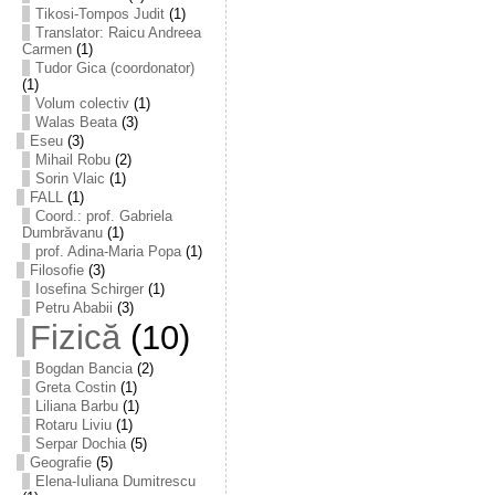
Tikosi-Tompos Judit
(1)
Translator: Raicu Andreea
Carmen
(1)
Tudor Gica (coordonator)
(1)
Volum colectiv
(1)
Walas Beata
(3)
Eseu
(3)
Mihail Robu
(2)
Sorin Vlaic
(1)
FALL
(1)
Coord.: prof. Gabriela
Dumbrăvanu
(1)
prof. Adina-Maria Popa
(1)
Filosofie
(3)
Iosefina Schirger
(1)
Petru Ababii
(3)
Fizică
(10)
Bogdan Bancia
(2)
Greta Costin
(1)
Liliana Barbu
(1)
Rotaru Liviu
(1)
Serpar Dochia
(5)
Geografie
(5)
Elena-Iuliana Dumitrescu