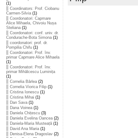
(1)
Coordinators: Prof. Ciobanu
Carmen-Silvia
(1)
Coordonatori: Capmare
Alice Mihaela, Chivoiu Nușa
Steliana
(1)
Coordonatori: conf. univ. dr.
Condurache-Bota Simona
(1)
coordonatori: prof. dr.
Pompilia Chifu
(1)
Coordonatori: Prof. înv.
primar Capmare Alice Mihaela
(1)
Coordonatori: Prof. înv.
primar Mihălcescu Luminița
(1)
Cornelia Bârlea
(2)
Cornelia Viorica Filip
(1)
Cristina Ionescu
(1)
Cristina Mihai
(1)
Dan Sava
(1)
Dana Voinea
(1)
Daniela Chițescu
(3)
Daniela Evelina Oancea
(2)
Daniela-Maria Musteață
(1)
David Ana Maria
(1)
Denisa-Elena Dragoslav
(2)