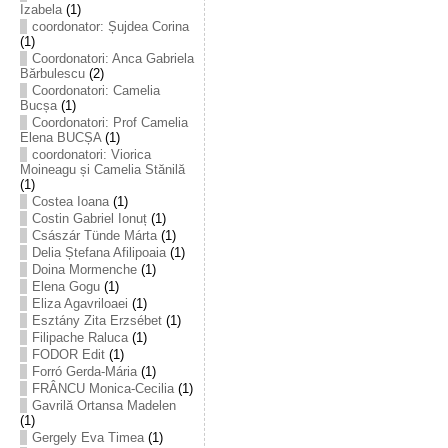
Izabela
(1)
coordonator: Șujdea Corina
(1)
Coordonatori: Anca Gabriela
Bărbulescu
(2)
Coordonatori: Camelia
Bucșa
(1)
Coordonatori: Prof Camelia
Elena BUCȘA
(1)
coordonatori: Viorica
Moineagu și Camelia Stănilă
(1)
Costea Ioana
(1)
Costin Gabriel Ionuț
(1)
Császár Tünde Márta
(1)
Delia Ștefana Afilipoaia
(1)
Doina Mormenche
(1)
Elena Gogu
(1)
Eliza Agavriloaei
(1)
Esztány Zita Erzsébet
(1)
Filipache Raluca
(1)
FODOR Edit
(1)
Forró Gerda-Mária
(1)
FRÂNCU Monica-Cecilia
(1)
Gavrilă Ortansa Madelen
(1)
Gergely Eva Timea
(1)