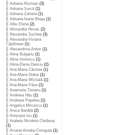
Adriana Rochian
(3)
Adriana Șurcă
(1)
Adriana Zaharia
(1)
Adriana-Ioana Blaga
(1)
Albu Elena
(2)
Alexandra Novac
(2)
Alexandra Șuchea
(3)
Alexandra-Viviana
Căpîlnean
(1)
Alexandrina Anton
(1)
Alina Bulgariu
(1)
Alina Irimescu
(1)
Alina-Elena Danciu
(2)
Ana-Maria Cârstea
(1)
Ana-Maria Dobre
(1)
Ana-Maria Mîcîială
(1)
Ana-Maria Păun
(1)
Anamaria Țeoanu
(1)
Andreea Nițu
(1)
Andreea Pepelea
(1)
Angelica Mircescu
(1)
Anica Berdilă
(2)
Anișoara Ivu
(1)
Arabela Nicoleta Chirănuș
(1)
Arsene Amalia-Crenguța
(1)