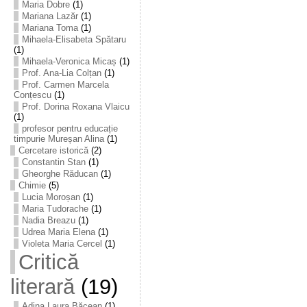
Maria Dobre
(1)
Mariana Lazăr
(1)
Mariana Toma
(1)
Mihaela-Elisabeta Spătaru
(1)
Mihaela-Veronica Micaș
(1)
Prof. Ana-Lia Colțan
(1)
Prof. Carmen Marcela
Conțescu
(1)
Prof. Dorina Roxana Vlaicu
(1)
profesor pentru educație
timpurie Mureșan Alina
(1)
Cercetare istorică
(2)
Constantin Stan
(1)
Gheorghe Răducan
(1)
Chimie
(5)
Lucia Moroșan
(1)
Maria Tudorache
(1)
Nadia Breazu
(1)
Udrea Maria Elena
(1)
Violeta Maria Cercel
(1)
Critică
literară
(19)
Adina Laura Băcean
(1)