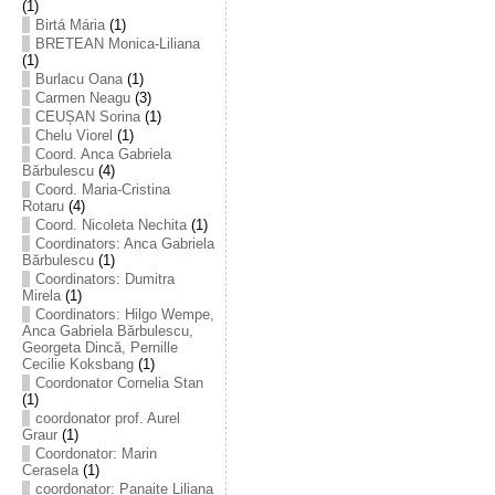
(1)
Birtá Mária
(1)
BRETEAN Monica-Liliana
(1)
Burlacu Oana
(1)
Carmen Neagu
(3)
CEUȘAN Sorina
(1)
Chelu Viorel
(1)
Coord. Anca Gabriela
Bărbulescu
(4)
Coord. Maria-Cristina
Rotaru
(4)
Coord. Nicoleta Nechita
(1)
Coordinators: Anca Gabriela
Bărbulescu
(1)
Coordinators: Dumitra
Mirela
(1)
Coordinators: Hilgo Wempe,
Anca Gabriela Bărbulescu,
Georgeta Dincă, Pernille
Cecilie Koksbang
(1)
Coordonator Cornelia Stan
(1)
coordonator prof. Aurel
Graur
(1)
Coordonator: Marin
Cerasela
(1)
coordonator: Panaite Liliana