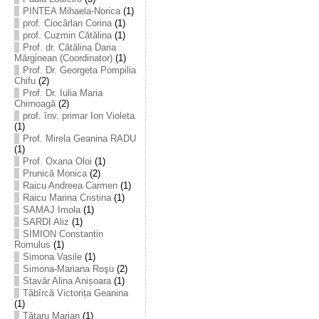
PINTEA Mihaela-Norica
(1)
prof. Ciocârlan Corina
(1)
prof. Cuzmin Cătălina
(1)
Prof. dr. Cătălina Daria
Mărginean (Coordinator)
(1)
Prof. Dr. Georgeta Pompilia
Chifu
(2)
Prof. Dr. Iulia Maria
Chirnoagă
(2)
prof. înv. primar Ion Violeta
(1)
Prof. Mirela Geanina RADU
(1)
Prof. Oxana Oloi
(1)
Prunică Monica
(2)
Raicu Andreea Carmen
(1)
Raicu Marina Cristina
(1)
SAMAJ Imola
(1)
SARDI Aliz
(1)
SIMION Constantin
Romulus
(1)
Simona Vasile
(1)
Simona-Mariana Roşu
(2)
Stavăr Alina Anișoara
(1)
Tăbîrcă Victorița Geanina
(1)
Tătaru Marian
(1)