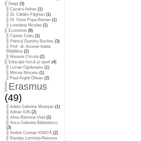
Drept
(3)
Cazacu Adrian
(1)
Dr. Cătălin Făghian
(1)
Dr. Gioni Popa-Roman
(1)
Loredana Nicolae
(1)
Economie
(8)
Ciprian Crețu
(1)
Petrică Dumitru Becheș
(3)
Prof. dr. Arsenie Adela
Mădălina
(2)
Roxana Cîrcota
(2)
Educaţie fizică şi sport
(4)
Lucian Ogrăzeanu
(1)
Mircea Mocanu
(1)
Paul-Arghil Oltean
(2)
Erasmus
(49)
Adela Gabriela Mureșan
(1)
Adrian ION
(2)
Alina Ramona Vlad
(2)
Anca Gabriela Bărbulescu
(3)
Andrei Cristian IONIȚĂ
(2)
Bandas Luminița-Ramona