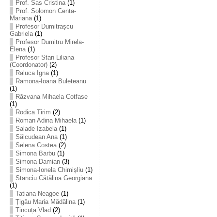
Prof. Sas Cristina
(1)
Prof. Solomon Centa-
Mariana
(1)
Profesor Dumitrașcu
Gabriela
(1)
Profesor Dumitru Mirela-
Elena
(1)
Profesor Stan Liliana
(Coordonator)
(2)
Raluca Igna
(1)
Ramona-Ioana Buleteanu
(1)
Răzvana Mihaela Cotfase
(1)
Rodica Tirim
(2)
Roman Adina Mihaela
(1)
Salade Izabela
(1)
Sălcudean Ana
(1)
Selena Costea
(2)
Simona Barbu
(1)
Simona Damian
(3)
Simona-Ionela Chimișliu
(1)
Stanciu Cătălina Georgiana
(1)
Tatiana Neagoe
(1)
Țigău Maria Mădălina
(1)
Tincuța Vlad
(2)