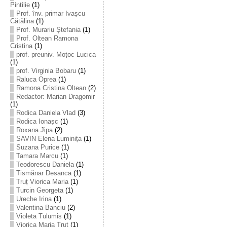
Pintilie
(1)
Prof. înv. primar Ivașcu
Cătălina
(1)
Prof. Murariu Ștefania
(1)
Prof. Oltean Ramona
Cristina
(1)
prof. preuniv. Moțoc Lucica
(1)
prof. Virginia Bobaru
(1)
Raluca Oprea
(1)
Ramona Cristina Oltean
(2)
Redactor: Marian Dragomir
(1)
Rodica Daniela Vlad
(3)
Rodica Ionașc
(1)
Roxana Jipa
(2)
SAVIN Elena Luminița
(1)
Suzana Purice
(1)
Tamara Marcu
(1)
Teodorescu Daniela
(1)
Tismănar Desanca
(1)
Truț Viorica Maria
(1)
Turcin Georgeta
(1)
Ureche Irina
(1)
Valentina Banciu
(2)
Violeta Tulumis
(1)
Viorica Maria Truț
(1)