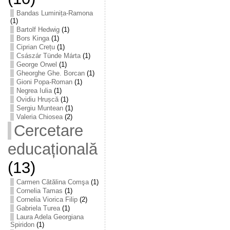
Bandas Luminița-Ramona
(1)
Bartolf Hedwig
(1)
Bors Kinga
(1)
Ciprian Crețu
(1)
Császár Tünde Márta
(1)
George Orwel
(1)
Gheorghe Ghe. Borcan
(1)
Gioni Popa-Roman
(1)
Negrea Iulia
(1)
Ovidiu Hrușcă
(1)
Sergiu Muntean
(1)
Valeria Chiosea
(2)
Cercetare
educațională
(13)
Carmen Cătălina Comşa
(1)
Cornelia Tamas
(1)
Cornelia Viorica Filip
(2)
Gabriela Turea
(1)
Laura Adela Georgiana
Spiridon
(1)