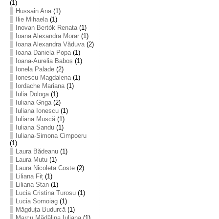
(1)
Hussain Ana
(1)
Ilie Mihaela
(1)
Inovan Bertók Renata
(1)
Ioana Alexandra Morar
(1)
Ioana Alexandra Văduva
(2)
Ioana Daniela Popa
(1)
Ioana-Aurelia Baboș
(1)
Ionela Palade
(2)
Ionescu Magdalena
(1)
Iordache Mariana
(1)
Iulia Dologa
(1)
Iuliana Griga
(2)
Iuliana Ionescu
(1)
Iuliana Muscă
(1)
Iuliana Sandu
(1)
Iuliana-Simona Cimpoeru
(1)
Laura Bădeanu
(1)
Laura Mutu
(1)
Laura Nicoleta Coste
(2)
Liliana Fiț
(1)
Liliana Stan
(1)
Lucia Cristina Turosu
(1)
Lucia Șomoiag
(1)
Măgduța Budurcă
(1)
Marcu Mădălina Iuliana
(1)