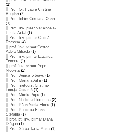
(1)
Prof. Gr. I Laura Cristina
Bogdan
(2)
Prof. Ichim Cristiana Oana
(1)
Prof. înv. preșcolar Angela-
Emilia Antal
(1)
Prof. înv. primar Ciulină
Ramona
(4)
prof. înv. primar Costea
Adela-Mihaela
(1)
Prof. înv. primar Lăzărică
Teodora
(1)
prof. înv. primar Popa
Nicoleta
(2)
Prof. Jenica Siteavu
(1)
Prof. Mariana Arhir
(1)
Prof. metodist Cristina-
Lenuța Coșarcă
(1)
Prof. Mirela Popa
(1)
Prof. Nedelcu Florentina
(2)
Prof. Păun Adela Elena
(1)
Prof. Popescu Elena
Ștefania
(1)
prof. pt. înv. primar Diana
Drăgan
(1)
Prof. Sârbu Tania Maria
(1)