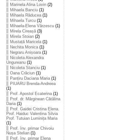
Marinela Alina Lovin
(2)
Mihaela Banciu
(1)
Mihaela Răducea
(1)
Mihaela Turcu
(1)
Mihaela-Elena Vărzescu
(1)
Mirela Cireașă
(3)
Mirela Stoian
(2)
Mustață Maricela
(1)
Nechita Monica
(1)
Negraru Anișoara
(1)
Nicoleta Alexandra
Ungureanu
(1)
Nicoleta Stanciu
(1)
Oana Crăciun
(1)
Panțiru Daciana Maria
(1)
PIUARU Brenda-Andreea
(1)
Prof. Apostol Ecaterina
(1)
Prof. dr. Mărginean Cătălina
Daria
(1)
Prof. Gaidei Cristina Elena.
Prof. Haiduc Valentina Silvia
Prof. Tutuian Luminița Maria
(1)
Prof. înv. primar Chivoiu
Nușa Stelian
(1)
Prof. înv. primar Elena