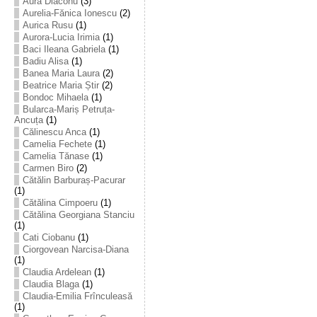
Aura Diaconu
(3)
Aurelia-Fănica Ionescu
(2)
Aurica Rusu
(1)
Aurora-Lucia Irimia
(1)
Baci Ileana Gabriela
(1)
Badiu Alisa
(1)
Banea Maria Laura
(2)
Beatrice Maria Știr
(2)
Bondoc Mihaela
(1)
Bularca-Mariș Petruța-
Ancuța
(1)
Călinescu Anca
(1)
Camelia Fechete
(1)
Camelia Tănase
(1)
Carmen Biro
(2)
Cătălin Barburaș-Pacurar
(1)
Cătălina Cimpoeru
(1)
Cătălina Georgiana Stanciu
(1)
Cati Ciobanu
(1)
Ciorgovean Narcisa-Diana
(1)
Claudia Ardelean
(1)
Claudia Blaga
(1)
Claudia-Emilia Frînculeasă
(1)