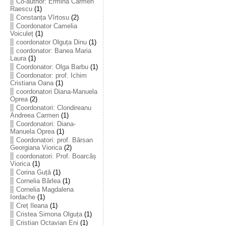
Co-author: Ermina Carmen
Raescu
(1)
Constanța Vîrtosu
(2)
Coordonator Camelia
Voiculeț
(1)
coordonator Olguța Dinu
(1)
coordonator: Banea Maria
Laura
(1)
Coordonator: Olga Barbu
(1)
Coordonator: prof. Ichim
Cristiana Oana
(1)
coordonatori Diana-Manuela
Oprea
(2)
Coordonatori: Clondireanu
Andreea Carmen
(1)
Coordonatori: Diana-
Manuela Oprea
(1)
Coordonatori: prof. Bârsan
Georgiana Viorica
(2)
coordonatori: Prof. Boarcăș
Viorica
(1)
Corina Guță
(1)
Cornelia Bârlea
(1)
Cornelia Magdalena
Iordache
(1)
Creț Ileana
(1)
Cristea Simona Olguța
(1)
Cristian Octavian Eni
(1)