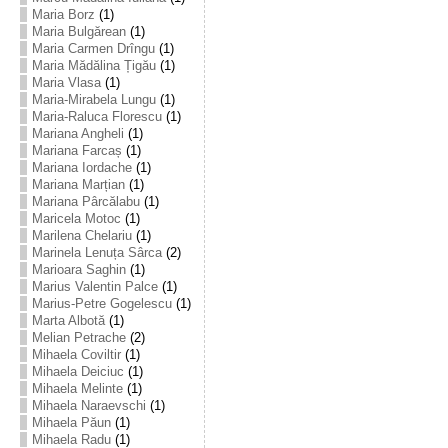
Maria Borz
(1)
Maria Bulgărean
(1)
Maria Carmen Drîngu
(1)
Maria Mădălina Țigău
(1)
Maria Vlasa
(1)
Maria-Mirabela Lungu
(1)
Maria-Raluca Florescu
(1)
Mariana Angheli
(1)
Mariana Farcaș
(1)
Mariana Iordache
(1)
Mariana Marțian
(1)
Mariana Pârcălabu
(1)
Maricela Motoc
(1)
Marilena Chelariu
(1)
Marinela Lenuța Sârca
(2)
Marioara Saghin
(1)
Marius Valentin Palce
(1)
Marius-Petre Gogelescu
(1)
Marta Albotă
(1)
Melian Petrache
(2)
Mihaela Coviltir
(1)
Mihaela Deiciuc
(1)
Mihaela Melinte
(1)
Mihaela Naraevschi
(1)
Mihaela Păun
(1)
Mihaela Radu
(1)