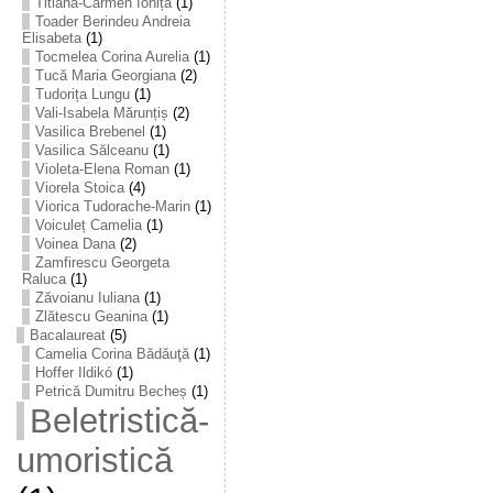
Titiana-Carmen Ioniță
(1)
Toader Berindeu Andreia
Elisabeta
(1)
Tocmelea Corina Aurelia
(1)
Tucă Maria Georgiana
(2)
Tudorița Lungu
(1)
Vali-Isabela Mărunțiș
(2)
Vasilica Brebenel
(1)
Vasilica Sălceanu
(1)
Violeta-Elena Roman
(1)
Viorela Stoica
(4)
Viorica Tudorache-Marin
(1)
Voiculeț Camelia
(1)
Voinea Dana
(2)
Zamfirescu Georgeta
Raluca
(1)
Zăvoianu Iuliana
(1)
Zlătescu Geanina
(1)
Bacalaureat
(5)
Camelia Corina Bădăuţă
(1)
Hoffer Ildikó
(1)
Petrică Dumitru Becheș
(1)
Beletristică-
umoristică