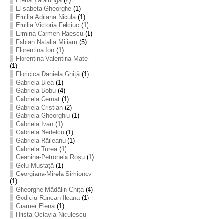
Elena Țarălungă
(2)
Elisabeta Gheorghe
(1)
Emilia Adriana Nicula
(1)
Emilia Victoria Felciuc
(1)
Ermina Carmen Raescu
(1)
Fabian Natalia Miriam
(5)
Florentina Ion
(1)
Florentina-Valentina Matei
(1)
Floricica Daniela Ghiță
(1)
Gabriela Biea
(1)
Gabriela Bobu
(4)
Gabriela Cernat
(1)
Gabriela Cristian
(2)
Gabriela Gheorghiu
(1)
Gabriela Ivan
(1)
Gabriela Nedelcu
(1)
Gabriela Răileanu
(1)
Gabriela Turea
(1)
Geanina-Petronela Roșu
(1)
Gelu Mustață
(1)
Georgiana-Mirela Simionov
(1)
Gheorghe Mădălin Chiţa
(4)
Godiciu-Runcan Ileana
(1)
Gramer Elena
(1)
Hrista Octavia Niculescu