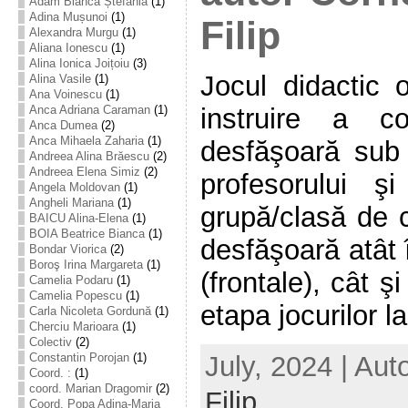
Adam Bianca Ștefania
(1)
Adina Mușunoi
(1)
Filip
Alexandra Murgu
(1)
Aliana Ionescu
(1)
Alina Ionica Joițoiu
(3)
Jocul didactic 
Alina Vasile
(1)
Ana Voinescu
(1)
instruire a c
Anca Adriana Caraman
(1)
Anca Dumea
(2)
Anca Mihaela Zaharia
(1)
desfăşoară sub
Andreea Alina Brăescu
(2)
Andreea Elena Simiz
(2)
profesorului ş
Angela Moldovan
(1)
Angheli Mariana
(1)
grupă/clasă de c
BAICU Alina-Elena
(1)
BOIA Beatrice Bianca
(1)
desfăşoară atât în
Bondar Viorica
(2)
Boroş Irina Margareta
(1)
(frontale), cât şi 
Camelia Podaru
(1)
Camelia Popescu
(1)
etapa jocurilor la
Carla Nicoleta Gordună
(1)
Cherciu Marioara
(1)
Colectiv
(2)
July, 2024 | Aut
Constantin Porojan
(1)
Coord. :
(1)
coord. Marian Dragomir
(2)
Filip
Coord. Popa Adina-Maria