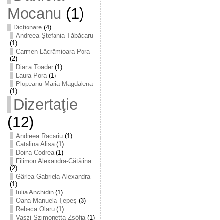
Mocanu
(1)
Dicționare
(4)
Andreea-Ștefania Tăbăcaru
(1)
Carmen Lăcrămioara Pora
(2)
Diana Toader
(1)
Laura Pora
(1)
Plopeanu Maria Magdalena
(1)
Dizertaţie
(12)
Andreea Racariu
(1)
Catalina Alisa
(1)
Doina Codrea
(1)
Filimon Alexandra-Cătălina
(2)
Gârlea Gabriela-Alexandra
(1)
Iulia Anchidin
(1)
Oana-Manuela Ţepeş
(3)
Rebeca Olaru
(1)
Vaszi Szimonetta-Zsófia
(1)