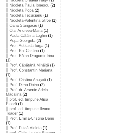
Nicoleta Grațiela Nagy
(1)
Nicoleta Paula Ionescu
(2)
Nicoleta Popa
(2)
Nicoleta Tecucianu
(1)
Nicoleta-Valentina Stroe
(1)
Oana Stângaciu
(1)
Olar Andreea-Maria
(1)
Paula Cătălina Loghin
(1)
Popa Georgeta
(2)
Prof. Adelaida Iorga
(1)
Prof. Bal Cristina
(1)
Prof. Bălan Dragomir Irina
(1)
Prof. Căpățână Mihăiță
(1)
Prof. Constantin Mariana
(1)
Prof. Cristina Anușcă
(1)
Prof. Dima Doina
(2)
Prof. dr. Arsenie Adela
Mădălina
(2)
prof. ed. timpurie Alisa
Pioară
(1)
prof. ed. timpurie Ileana
Toader
(1)
Prof. Emilia-Cristina Banu
(1)
Prof. Fuică Violeta
(1)
prof. Ghile Lavinia-Simona