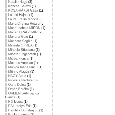
Katalin Nagy
(3)
Köncse Balázs
(1)
KÓSA-RÁKSI Géza
(1)
László Hajnal
(1)
Laura Ersilia Moccia
(3)
Maria-Cristina Rotaru
(6)
Maria-Isabela MIRON
(1)
Marian DRAGOMIR
(2)
Mariana Gaiu
(1)
Marioara Saghin
(1)
Mihaela OPREA
(1)
Mihaela Ştiubianu
(1)
Mioara Singeorzan
(1)
Mitrea Florica
(1)
Mocanu Aurelian
(1)
Monica Ioana Iancu
(1)
Münire Alagöz
(3)
NAGY Attila
(1)
Nicoleta Nechita
(3)
Oana Dulea
(1)
Orbán Boróka
(1)
ORMENIȘAN Sanda
Bianca
(1)
Pál Edina
(1)
PÁL Ibolya Edit
(1)
Pamfilia Dumitraşcu
(1)
Paula Loureiro
(3)