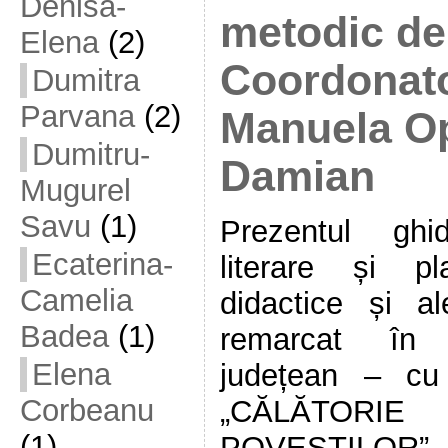
Denisa-
metodic de 
Elena
(2)
Coordonato
Dumitra
Parvana
(2)
Manuela O
Dumitru-
Damian
Mugurel
Savu
(1)
Prezentul ghi
Ecaterina-
literare și pl
Camelia
didactice și al
Badea
(1)
remarcat în 
Elena
județean – cu 
Corbeanu
„CĂLĂTOR
(1)
POVEȘTILOR” c