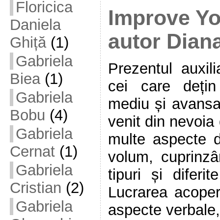
Floricica
Improve Yo
Daniela
autor Dian
Ghiță
(1)
Gabriela
Prezentul auxili
Biea
(1)
cei care dețin
Gabriela
mediu și avansat
Bobu
(4)
venit din nevoia
Gabriela
multe aspecte d
Cernat
(1)
volum, cuprinzân
Gabriela
tipuri și diferi
Cristian
(2)
Lucrarea acoper
Gabriela
aspecte verbale, 