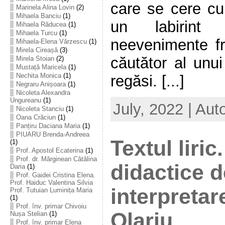
care se cere cu 
Marinela Alina Lovin
(2)
Mihaela Banciu
(1)
un labirint
Mihaela Răducea
(1)
Mihaela Turcu
(1)
neevenimente fr
Mihaela-Elena Vărzescu
(1)
Mirela Cireașă
(3)
căutător al unui
Mirela Stoian
(2)
Mustață Maricela
(1)
Nechita Monica
(1)
regăsi. [...]
Negraru Anișoara
(1)
Nicoleta Alexandra
Ungureanu
(1)
July, 2022 | Aut
Nicoleta Stanciu
(1)
Oana Crăciun
(1)
Panțiru Daciana Maria
(1)
PIUARU Brenda-Andreea
Textul liric
(1)
Prof. Apostol Ecaterina
(1)
Prof. dr. Mărginean Cătălina
didactice d
Daria
(1)
Prof. Gaidei Cristina Elena.
Prof. Haiduc Valentina Silvia
interpretar
Prof. Tutuian Luminița Maria
(1)
Prof. înv. primar Chivoiu
Olariu
Nușa Stelian
(1)
Prof. înv. primar Elena