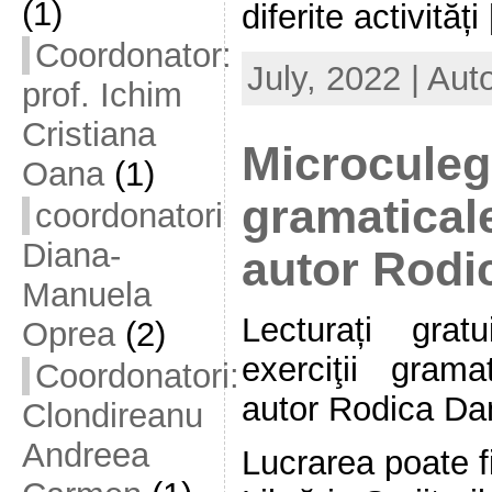
(1)
diferite activități [
Coordonator:
July, 2022 | Aut
prof. Ichim
Cristiana
Microculege
Oana
(1)
gramaticale.
coordonatori
Diana-
autor Rodi
Manuela
Lecturați grat
Oprea
(2)
exerciţii gramat
Coordonatori:
autor Rodica Da
Clondireanu
Andreea
Lucrarea poate fi