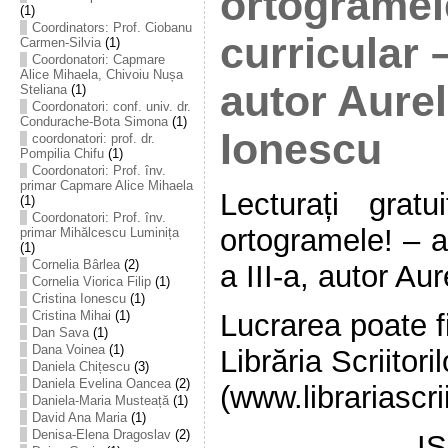
ortogramele
(1)
Coordinators: Prof. Ciobanu
curricular –
Carmen-Silvia
(1)
Coordonatori: Capmare
Alice Mihaela, Chivoiu Nușa
autor Aurel
Steliana
(1)
Coordonatori: conf. univ. dr.
Condurache-Bota Simona
(1)
Ionescu
coordonatori: prof. dr.
Pompilia Chifu
(1)
Coordonatori: Prof. înv.
primar Capmare Alice Mihaela
Lecturați grat
(1)
Coordonatori: Prof. înv.
ortogramele! – au
primar Mihălcescu Luminița
(1)
Cornelia Bârlea
(2)
a III-a, autor Au
Cornelia Viorica Filip
(1)
Cristina Ionescu
(1)
Lucrarea poate fi
Cristina Mihai
(1)
Dan Sava
(1)
Dana Voinea
(1)
Librăria Scriitoril
Daniela Chițescu
(3)
Daniela Evelina Oancea
(2)
(www.librariascrii
Daniela-Maria Musteață
(1)
David Ana Maria
(1)
Denisa-Elena Dragoslav
(2)
I