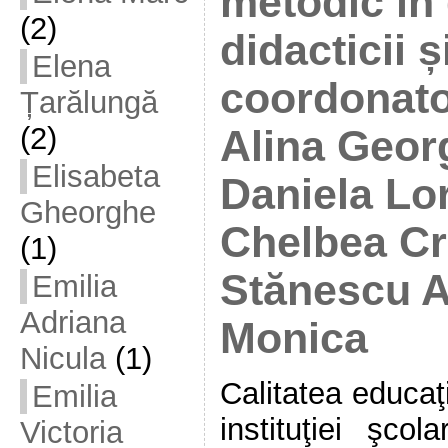
metodic în
(2)
didacticii ș
Elena
coordonato
Țarălungă
(2)
Alina Geor
Elisabeta
Daniela Lo
Gheorghe
Chelbea Cri
(1)
Stănescu A
Emilia
Adriana
Monica
Nicula
(1)
Calitatea educaţ
Emilia
instituţiei şco
Victoria