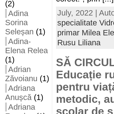
(2)
July, 2022 | Aut
Adina
Sorina
specialitate Vid
Seleșan
(1)
primar Milea El
Adina-
Rusu Liliana
Elena Relea
(1)
SĂ CIRCU
Adrian
Educație ru
Zăvoianu
(1)
pentru viaț
Adriana
Anușcă
(1)
metodic, au
Adriana
școlar de s