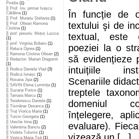
Pintilie
(1)
Prof. înv. primar Ivașcu
În funcție de 
Cătălina
(1)
Prof. Murariu Ștefania
(1)
textului şi de i
Prof. Oltean Ramona
Cristina
(1)
prof. preuniv. Moțoc Lucica
textual, este o
(1)
prof. Virginia Bobaru
(1)
poeziei la o str
Raluca Oprea
(1)
Ramona Cristina Oltean
(2)
să evidențieze p
Redactor: Marian Dragomir
(1)
intuițiile ins
Rodica Daniela Vlad
(3)
Rodica Ionașc
(1)
Scenariile didac
Roxana Jipa
(2)
SAVIN Elena Luminița
(1)
treptele taxono
Suzana Purice
(1)
Tamara Marcu
(1)
domeniul cog
Teodorescu Daniela
(1)
Tismănar Desanca
(1)
Truț Viorica Maria
(1)
înțelegere, apli
Turcin Georgeta
(1)
Ureche Irina
(1)
evaluare). Fieca
Valentina Banciu
(2)
Violeta Tulumis
(1)
vizează un [...]
Viorica Maria Truț
(1)