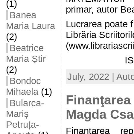
(1)
primar, autor Bea
Banea
Lucrarea poate fi
Maria Laura
Librăria Scriitoril
(2)
(www.librariascrii
Beatrice
Maria Știr
I
(2)
July, 2022 | Aut
Bondoc
Mihaela
(1)
Finanţarea 
Bularca-
Magda Csa
Mariș
Petruța-
Finanţarea re