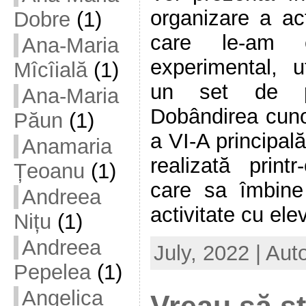
organizare a act
Dobre
(1)
care le-am e
Ana-Maria
experimental, u
Mîcîială
(1)
un set de p
Ana-Maria
Dobândirea cuno
Păun
(1)
a VI-A principală
Anamaria
realizată printr
Țeoanu
(1)
care sa îmbin
Andreea
activitate cu elevi
Nițu
(1)
Andreea
July, 2022 | Aut
Pepelea
(1)
Angelica