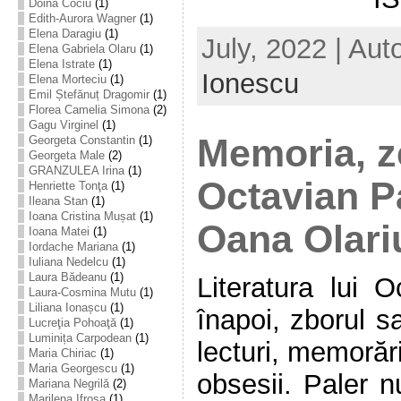
Doina Cociu
(1)
Edith-Aurora Wagner
(1)
Elena Daragiu
(1)
July, 2022 | Aut
Elena Gabriela Olaru
(1)
Elena Istrate
(1)
Ionescu
Elena Morteciu
(1)
Emil Ștefănuț Dragomir
(1)
Florea Camelia Simona
(2)
Gagu Virginel
(1)
Memoria, ze
Georgeta Constantin
(1)
Georgeta Male
(2)
GRANZULEA Irina
(1)
Octavian Pa
Henriette Tonţa
(1)
Ileana Stan
(1)
Ioana Cristina Mușat
(1)
Oana Olari
Ioana Matei
(1)
Iordache Mariana
(1)
Iuliana Nedelcu
(1)
Laura Bădeanu
(1)
Literatura lui 
Laura-Cosmina Mutu
(1)
Liliana Ionașcu
(1)
înapoi, zborul 
Lucreţia Pohoaţă
(1)
Luminița Carpodean
(1)
lecturi, memorări,
Maria Chiriac
(1)
Maria Georgescu
(1)
obsesii. Paler n
Mariana Negrilă
(2)
Marilena Ifrosa
(1)