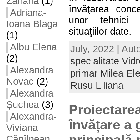
Zaharia
(1)
învăţarea conce
Adriana-
unor tehnici
Ioana Blaga
situaţiilor date.
(1)
Albu Elena
July, 2022 | Aut
(2)
specialitate Vid
Alexandra
primar Milea El
Novac
(2)
Rusu Liliana
Alexandra
Șuchea
(3)
Proiectare
Alexandra-
învățare a 
Viviana
principală p
Căpîlnean