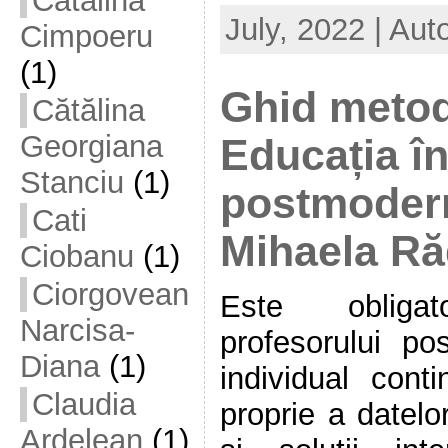
Cătălina
July, 2022 | Aut
Cimpoeru
(1)
Ghid metod
Cătălina
Georgiana
Educația în
Stanciu
(1)
postmodern
Cati
Mihaela R
Ciobanu
(1)
Ciorgovean
Este obligato
Narcisa-
profesorului po
Diana
(1)
individual conti
Claudia
proprie a datelo
Ardelean
(1)