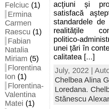
acţiuni și pr
Felciuc
(1)
satisfacă aştept
Ermina
standardele de c
Carmen
realitățile c
Raescu
(1)
politico-adminis
Fabian
unei țări în con
Natalia
calitatea [...]
Miriam
(5)
Florentina
July, 2022 | Aut
Ion
(1)
Chelbea Alina G
Florentina-
Loredana. Chelb
Valentina
Stănescu Alexa
Matei
(1)