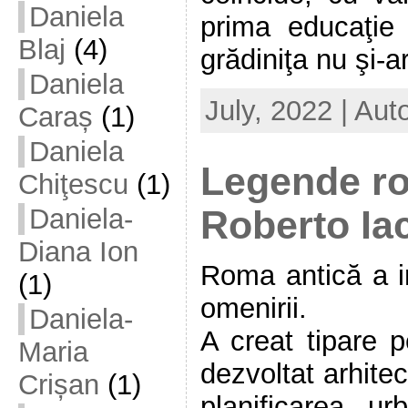
Daniela
prima educaţie 
Blaj
(4)
grădiniţa nu şi-ar 
Daniela
July, 2022 | Aut
Caraș
(1)
Daniela
Legende ro
Chiţescu
(1)
Daniela-
Roberto Ia
Diana Ion
Roma antică a in
(1)
omenirii.
Daniela-
A creat tipare 
Maria
dezvoltat arhitec
Crișan
(1)
planificarea ur