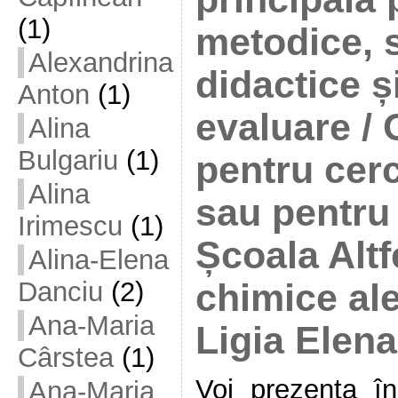
(1)
metodice, 
Alexandrina
didactice ș
Anton
(1)
evaluare / 
Alina
Bulgariu
(1)
pentru cer
Alina
sau pentru
Irimescu
(1)
Școala Altf
Alina-Elena
Danciu
(2)
chimice ale 
Ana-Maria
Ligia Elen
Cârstea
(1)
Voi prezenta î
Ana-Maria