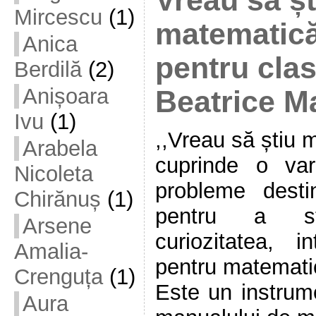
Vreau să șt
Mircescu
(1)
matematică
Anica
pentru clas
Berdilă
(2)
Anișoara
Beatrice Ma
Ivu
(1)
,,Vreau să știu 
Arabela
cuprinde o vari
Nicoleta
probleme destin
Chirănuș
(1)
pentru a stim
Arsene
curiozitatea, i
Amalia-
pentru matemati
Crenguța
(1)
Este un instrume
Aura