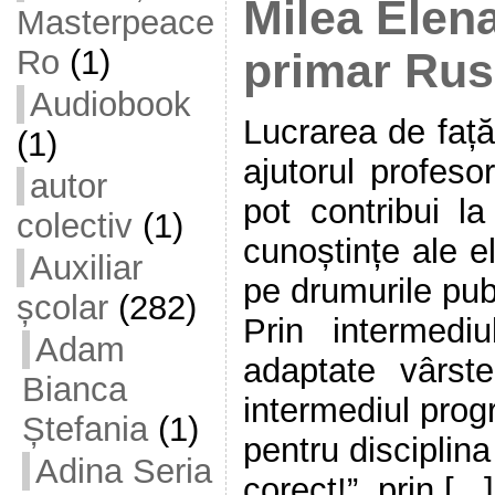
Milea Elena
Masterpeace
Ro
(1)
primar Rus
Audiobook
Lucrarea de față
(1)
ajutorul profeso
autor
pot contribui la
colectiv
(1)
cunoștințe ale el
Auxiliar
pe drumurile pub
școlar
(282)
Prin intermediu
Adam
adaptate vârstei
Bianca
intermediul prog
Ștefania
(1)
pentru disciplin
Adina Seria
corect!”, prin [...]