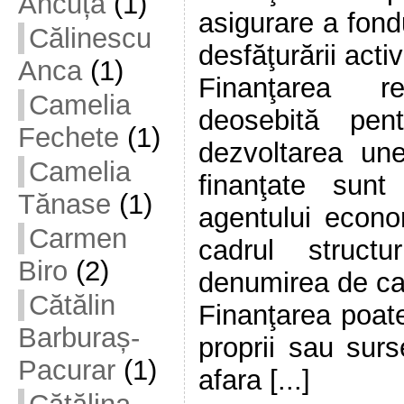
Ancuța
(1)
asigurare a fond
Călinescu
desfăţurării activi
Anca
(1)
Finanţarea re
Camelia
deosebită pent
Fechete
(1)
dezvoltarea une
Camelia
finanţate sunt
Tănase
(1)
agentului econo
Carmen
cadrul struct
Biro
(2)
denumirea de cap
Cătălin
Finanţarea poate
Barburaș-
proprii sau surs
Pacurar
(1)
afara [...]