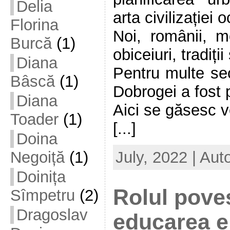
Delia
arta civilizației 
Florina
Noi, românii, 
Burcă
(1)
obiceiuri, tradiți
Diana
Pentru multe seco
Bâscă
(1)
Dobrogei a fost p
Diana
Aici se găsesc v
Toader
(1)
[...]
Doina
July, 2022 | Aut
Negoiță
(1)
Doinița
Rolul poveș
Sîmpetru
(2)
Dragoslav
educarea el