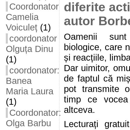
diferite act
Coordonator
Camelia
autor Borb
Voiculeț
(1)
Oamenii sunt
coordonator
biologice, care 
Olguța Dinu
și reacțiile, limba
(1)
Dar uimitor, omu
coordonator:
de faptul că miș
Banea
pot transmite 
Maria Laura
timp ce vocea
(1)
altceva.
Coordonator:
Olga Barbu
Lecturați gratui