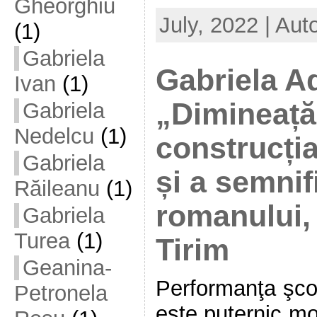
Gheorghiu
July, 2022 | Aut
(1)
Gabriela
Gabriela A
Ivan
(1)
„Dimineață
Gabriela
Nedelcu
(1)
construcți
Gabriela
și a semnifi
Răileanu
(1)
romanului, 
Gabriela
Turea
(1)
Tirim
Geanina-
Performanţa şco
Petronela
este puternic mo