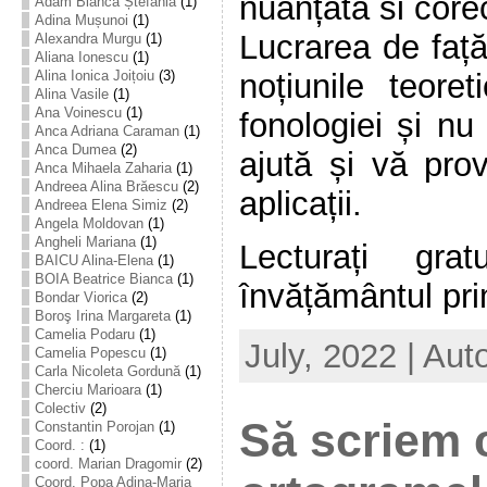
nuanțată si core
Adam Bianca Ștefania
(1)
Adina Mușunoi
(1)
Lucrarea de față
Alexandra Murgu
(1)
Aliana Ionescu
(1)
noțiunile teoret
Alina Ionica Joițoiu
(3)
Alina Vasile
(1)
Ana Voinescu
(1)
fonologiei și n
Anca Adriana Caraman
(1)
Anca Dumea
(2)
ajută și vă pro
Anca Mihaela Zaharia
(1)
Andreea Alina Brăescu
(2)
aplicații.
Andreea Elena Simiz
(2)
Angela Moldovan
(1)
Angheli Mariana
(1)
Lecturați gra
BAICU Alina-Elena
(1)
BOIA Beatrice Bianca
(1)
învățământul prim
Bondar Viorica
(2)
Boroş Irina Margareta
(1)
Camelia Podaru
(1)
July, 2022 | Aut
Camelia Popescu
(1)
Carla Nicoleta Gordună
(1)
Cherciu Marioara
(1)
Colectiv
(2)
Să scriem 
Constantin Porojan
(1)
Coord. :
(1)
coord. Marian Dragomir
(2)
Coord. Popa Adina-Maria