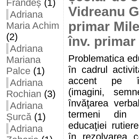
Frandeș
(1)
Vidreanu Gi
Adriana
primar Mile
Maria Achim
(2)
înv. primar
Adriana
Problematica edu
Mariana
în cadrul activi
Palce
(1)
accent pe în
Adriana
(imagini, semn
Rochian
(3)
învăţarea verba
Adriana
termeni din v
Șurcă
(1)
educaţiei rutier
Adriana
în rezolvarea c