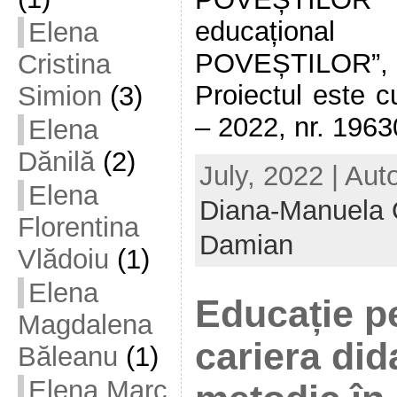
educațio
Elena
POVEȘTILOR”, e
Cristina
Proiectul este 
Simion
(3)
– 2022, nr. 1963
Elena
Dănilă
(2)
July, 2022 | Aut
Elena
Diana-Manuela 
Florentina
Damian
Vlădoiu
(1)
Elena
Educație p
Magdalena
cariera did
Băleanu
(1)
Elena Marc