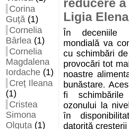
reducere a 
Corina
Ligia Elen
Guță
(1)
Cornelia
În deceniile 
Bârlea
(1)
mondială va con
Cornelia
cu schimbări de
Magdalena
provocări tot ma
Iordache
(1)
noastre alimenta
Creț Ileana
bunăstare. Aces
(1)
fi schimbările
Cristea
ozonului la nive
Simona
în disponibilita
Olguța
(1)
datorită creșterii 