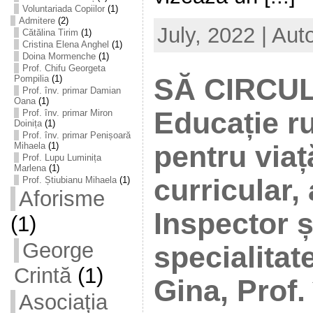
Voluntariada Copiilor
(1)
Admitere
(2)
July, 2022 | Aut
Cătălina Tirim
(1)
Cristina Elena Anghel
(1)
Doina Mormenche
(1)
Prof. Chifu Georgeta
SĂ CIRCU
Pompilia
(1)
Prof. înv. primar Damian
Oana
(1)
Educație ru
Prof. înv. primar Miron
Doinița
(1)
Prof. înv. primar Penișoară
pentru viaț
Mihaela
(1)
Prof. Lupu Luminița
Marlena
(1)
curricular, 
Prof. Știubianu Mihaela
(1)
Aforisme
Inspector 
(1)
George
specialitat
Crintă
(1)
Gina, Prof.
Asociația