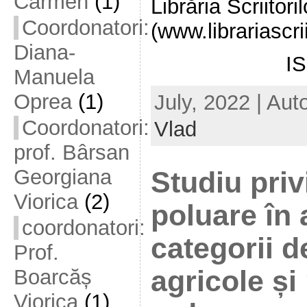
Carmen
(1)
Librăria Scriitoril
Coordonatori:
(www.librariascrii
Diana-
I
Manuela
Oprea
(1)
July, 2022 | Aut
Coordonatori:
Vlad
prof. Bârsan
Georgiana
Studiu priv
Viorica
(2)
poluare în 
coordonatori:
categorii d
Prof.
Boarcăș
agricole și
Viorica
(1)