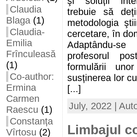
şi soluții inte
Claudia
trebuie să deți
Blaga
(1)
metodologia ştii
Claudia-
cercetare, în do
Emilia
Adaptându-se l
Frînculeasă
profesorul po
(1)
formulării unor 
Co-author:
susținerea lor c
Ermina
[...]
Carmen
July, 2022 | Aut
Raescu
(1)
Constanța
Limbajul co
Vîrtosu
(2)