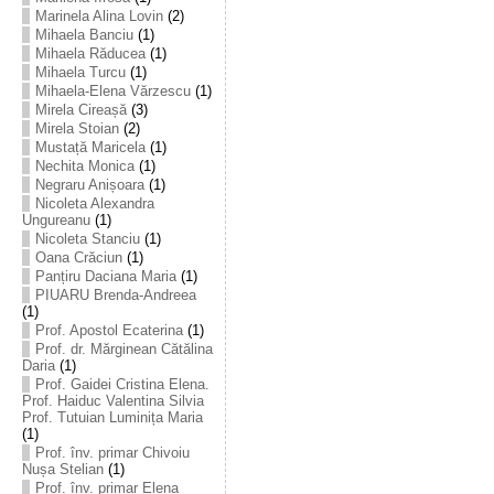
Marinela Alina Lovin
(2)
Mihaela Banciu
(1)
Mihaela Răducea
(1)
Mihaela Turcu
(1)
Mihaela-Elena Vărzescu
(1)
Mirela Cireașă
(3)
Mirela Stoian
(2)
Mustață Maricela
(1)
Nechita Monica
(1)
Negraru Anișoara
(1)
Nicoleta Alexandra
Ungureanu
(1)
Nicoleta Stanciu
(1)
Oana Crăciun
(1)
Panțiru Daciana Maria
(1)
PIUARU Brenda-Andreea
(1)
Prof. Apostol Ecaterina
(1)
Prof. dr. Mărginean Cătălina
Daria
(1)
Prof. Gaidei Cristina Elena.
Prof. Haiduc Valentina Silvia
Prof. Tutuian Luminița Maria
(1)
Prof. înv. primar Chivoiu
Nușa Stelian
(1)
Prof. înv. primar Elena