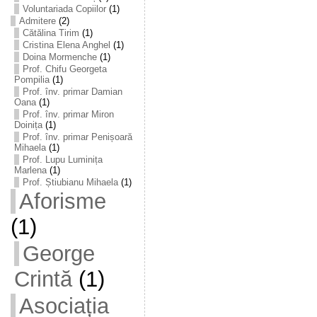
Voluntariada Copiilor
(1)
Admitere
(2)
Cătălina Tirim
(1)
Cristina Elena Anghel
(1)
Doina Mormenche
(1)
Prof. Chifu Georgeta
Pompilia
(1)
Prof. înv. primar Damian
Oana
(1)
Prof. înv. primar Miron
Doinița
(1)
Prof. înv. primar Penișoară
Mihaela
(1)
Prof. Lupu Luminița
Marlena
(1)
Prof. Știubianu Mihaela
(1)
Aforisme
(1)
George
Crintă
(1)
Asociația