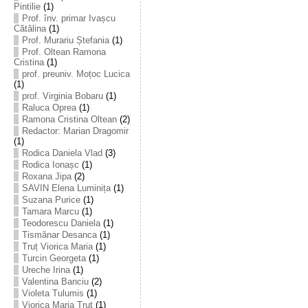
Pintilie
(1)
Prof. înv. primar Ivașcu
Cătălina
(1)
Prof. Murariu Ștefania
(1)
Prof. Oltean Ramona
Cristina
(1)
prof. preuniv. Moțoc Lucica
(1)
prof. Virginia Bobaru
(1)
Raluca Oprea
(1)
Ramona Cristina Oltean
(2)
Redactor: Marian Dragomir
(1)
Rodica Daniela Vlad
(3)
Rodica Ionașc
(1)
Roxana Jipa
(2)
SAVIN Elena Luminița
(1)
Suzana Purice
(1)
Tamara Marcu
(1)
Teodorescu Daniela
(1)
Tismănar Desanca
(1)
Truț Viorica Maria
(1)
Turcin Georgeta
(1)
Ureche Irina
(1)
Valentina Banciu
(2)
Violeta Tulumis
(1)
Viorica Maria Truț
(1)