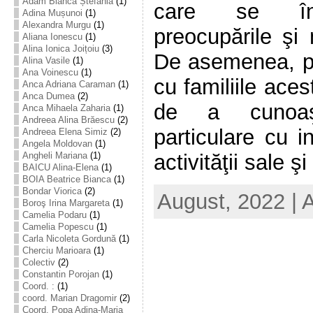
Adam Bianca Ștefania
(1)
care se îndr
Adina Mușunoi
(1)
Alexandra Murgu
(1)
preocupările şi m
Aliana Ionescu
(1)
Alina Ionica Joițoiu
(3)
De asemenea, pri
Alina Vasile
(1)
Ana Voinescu
(1)
cu familiile aces
Anca Adriana Caraman
(1)
Anca Dumea
(2)
de a cunoaşt
Anca Mihaela Zaharia
(1)
Andreea Alina Brăescu
(2)
particulare cu i
Andreea Elena Simiz
(2)
Angela Moldovan
(1)
activităţii sale ş
Angheli Mariana
(1)
BAICU Alina-Elena
(1)
BOIA Beatrice Bianca
(1)
Bondar Viorica
(2)
August, 2022 | 
Boroş Irina Margareta
(1)
Camelia Podaru
(1)
Camelia Popescu
(1)
Carla Nicoleta Gordună
(1)
Cherciu Marioara
(1)
Colectiv
(2)
Constantin Porojan
(1)
Coord. :
(1)
coord. Marian Dragomir
(2)
Coord. Popa Adina-Maria