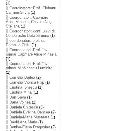
(1)
Coordinators: Prof. Ciobanu
Carmen-Silvia
(1)
Coordonatori: Capmare
Alice Mihaela, Chivoiu Nușa
Steliana
(1)
Coordonatori: conf. univ. dr.
Condurache-Bota Simona
(1)
coordonatori: prof. dr.
Pompilia Chifu
(1)
Coordonatori: Prof. înv.
primar Capmare Alice Mihaela
(1)
Coordonatori: Prof. înv.
primar Mihălcescu Luminița
(1)
Cornelia Bârlea
(2)
Cornelia Viorica Filip
(1)
Cristina Ionescu
(1)
Cristina Mihai
(1)
Dan Sava
(1)
Dana Voinea
(1)
Daniela Chițescu
(3)
Daniela Evelina Oancea
(2)
Daniela-Maria Musteață
(1)
David Ana Maria
(1)
Denisa-Elena Dragoslav
(2)