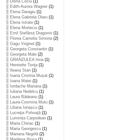
Doina Cociu
(1)
Edith-Aurora Wagner
(1)
Elena Daragiu
(1)
Elena Gabriela Olaru
(1)
Elena Istrate
(1)
Elena Morteciu
(1)
Emil Ștefănuț Dragomir
(1)
Florea Camelia Simona
(2)
Gagu Virginel
(1)
Georgeta Constantin
(1)
Georgeta Male
(2)
GRANZULEA Irina
(1)
Henriette Tonţa
(1)
Ileana Stan
(1)
Ioana Cristina Mușat
(1)
Ioana Matei
(1)
Iordache Mariana
(1)
Iuliana Nedelcu
(1)
Laura Bădeanu
(1)
Laura-Cosmina Mutu
(1)
Liliana Ionașcu
(1)
Lucreţia Pohoaţă
(1)
Luminița Carpodean
(1)
Maria Chiriac
(1)
Maria Georgescu
(1)
Mariana Negrilă
(2)
Marilena Ifrosa
(1)