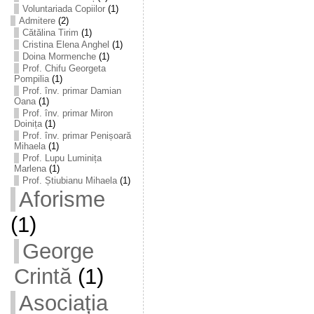
Voluntariada Copiilor
(1)
Admitere
(2)
Cătălina Tirim
(1)
Cristina Elena Anghel
(1)
Doina Mormenche
(1)
Prof. Chifu Georgeta
Pompilia
(1)
Prof. înv. primar Damian
Oana
(1)
Prof. înv. primar Miron
Doinița
(1)
Prof. înv. primar Penișoară
Mihaela
(1)
Prof. Lupu Luminița
Marlena
(1)
Prof. Știubianu Mihaela
(1)
Aforisme
(1)
George
Crintă
(1)
Asociația