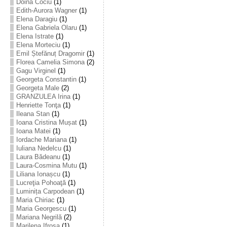
Doina Cociu
(1)
Edith-Aurora Wagner
(1)
Elena Daragiu
(1)
Elena Gabriela Olaru
(1)
Elena Istrate
(1)
Elena Morteciu
(1)
Emil Ștefănuț Dragomir
(1)
Florea Camelia Simona
(2)
Gagu Virginel
(1)
Georgeta Constantin
(1)
Georgeta Male
(2)
GRANZULEA Irina
(1)
Henriette Tonţa
(1)
Ileana Stan
(1)
Ioana Cristina Mușat
(1)
Ioana Matei
(1)
Iordache Mariana
(1)
Iuliana Nedelcu
(1)
Laura Bădeanu
(1)
Laura-Cosmina Mutu
(1)
Liliana Ionașcu
(1)
Lucreţia Pohoaţă
(1)
Luminița Carpodean
(1)
Maria Chiriac
(1)
Maria Georgescu
(1)
Mariana Negrilă
(2)
Marilena Ifrosa
(1)