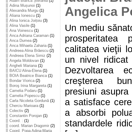
Adam Bianca Ștefania
(1)
Adina Mușunoi
(1)
Angelica P
Alexandra Murgu
(1)
Aliana Ionescu
(1)
Alina Ionica Joițoiu
(3)
Un mediu sănato
Alina Vasile
(1)
Ana Voinescu
(1)
prosperitatea
Anca Adriana Caraman
(1)
Anca Dumea
(2)
Anca Mihaela Zaharia
(1)
calitatea vieţii 
Andreea Alina Brăescu
(2)
Andreea Elena Simiz
(2)
un nivel ridicat
Angela Moldovan
(1)
Angheli Mariana
(1)
Dezvoltarea e
BAICU Alina-Elena
(1)
BOIA Beatrice Bianca
(1)
creşterea bun
Bondar Viorica
(2)
Boroş Irina Margareta
(1)
presiuni asupra 
Camelia Podaru
(1)
Camelia Popescu
(1)
a satisface cere
Carla Nicoleta Gordună
(1)
Cherciu Marioara
(1)
a absorbi polua
Colectiv
(2)
Constantin Porojan
(1)
standardele rid
Coord. :
(1)
coord. Marian Dragomir
(2)
Coord. Popa Adina-Maria