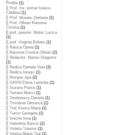
Pintilie
(1)
Prof. înv. primar Ivașcu
Cătălina
(1)
Prof. Murariu Ștefania
(1)
Prof. Oltean Ramona
Cristina
(1)
prof. preuniv. Moțoc Lucica
(1)
prof. Virginia Bobaru
(1)
Raluca Oprea
(1)
Ramona Cristina Oltean
(2)
Redactor: Marian Dragomir
(1)
Rodica Daniela Vlad
(3)
Rodica Ionașc
(1)
Roxana Jipa
(2)
SAVIN Elena Luminița
(1)
Suzana Purice
(1)
Tamara Marcu
(1)
Teodorescu Daniela
(1)
Tismănar Desanca
(1)
Truț Viorica Maria
(1)
Turcin Georgeta
(1)
Ureche Irina
(1)
Valentina Banciu
(2)
Violeta Tulumis
(1)
Viorica Maria Truț
(1)