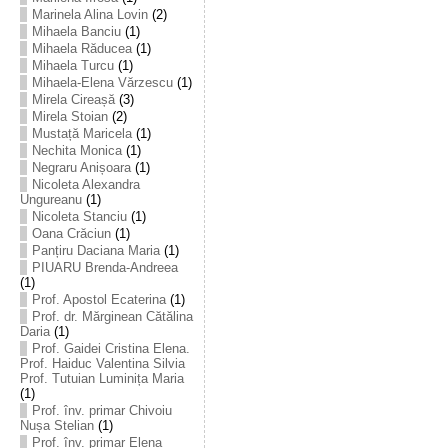
Marinela Alina Lovin
(2)
Mihaela Banciu
(1)
Mihaela Răducea
(1)
Mihaela Turcu
(1)
Mihaela-Elena Vărzescu
(1)
Mirela Cireașă
(3)
Mirela Stoian
(2)
Mustață Maricela
(1)
Nechita Monica
(1)
Negraru Anișoara
(1)
Nicoleta Alexandra
Ungureanu
(1)
Nicoleta Stanciu
(1)
Oana Crăciun
(1)
Panțiru Daciana Maria
(1)
PIUARU Brenda-Andreea
(1)
Prof. Apostol Ecaterina
(1)
Prof. dr. Mărginean Cătălina
Daria
(1)
Prof. Gaidei Cristina Elena.
Prof. Haiduc Valentina Silvia
Prof. Tutuian Luminița Maria
(1)
Prof. înv. primar Chivoiu
Nușa Stelian
(1)
Prof. înv. primar Elena