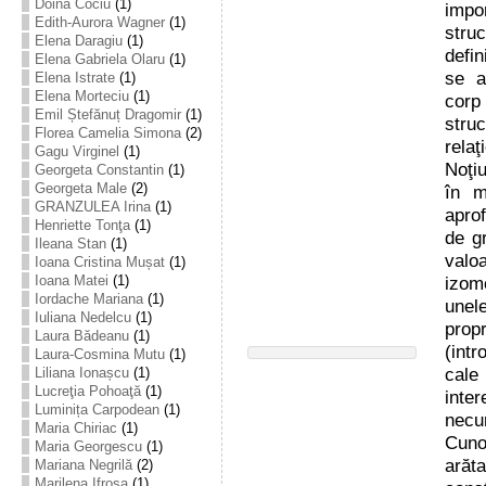
Doina Cociu
(1)
impor
Edith-Aurora Wagner
(1)
struc
Elena Daragiu
(1)
defi
Elena Gabriela Olaru
(1)
se ap
Elena Istrate
(1)
Elena Morteciu
(1)
corp
Emil Ștefănuț Dragomir
(1)
struc
Florea Camelia Simona
(2)
rela
Gagu Virginel
(1)
Noţiu
Georgeta Constantin
(1)
Georgeta Male
(2)
în m
GRANZULEA Irina
(1)
apro
Henriette Tonţa
(1)
de gr
Ileana Stan
(1)
valo
Ioana Cristina Mușat
(1)
izom
Ioana Matei
(1)
Iordache Mariana
(1)
unel
Iuliana Nedelcu
(1)
prop
Laura Bădeanu
(1)
(intr
Laura-Cosmina Mutu
(1)
cale
Liliana Ionașcu
(1)
Lucreţia Pohoaţă
(1)
inte
Luminița Carpodean
(1)
necu
Maria Chiriac
(1)
Cuno
Maria Georgescu
(1)
arăt
Mariana Negrilă
(2)
Marilena Ifrosa
(1)