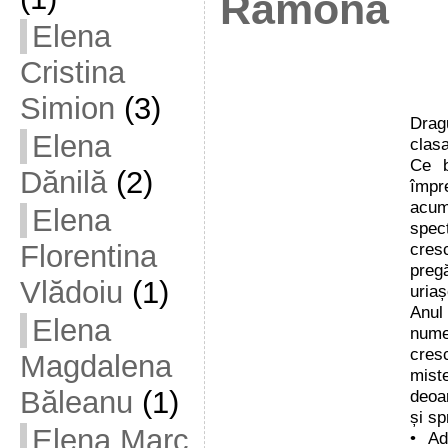
Ramona
Elena
Cristina
Simion
(3)
Drag
Elena
clasa
Ce b
Dănilă
(2)
împr
acum
Elena
spec
cresc
Florentina
preg
Vlădoiu
(1)
uriaș
Anul
Elena
nume
cresc
Magdalena
mist
Băleanu
(1)
deoa
și sp
Elena Marc
• A