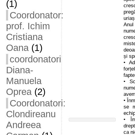
(1)
cresc
preg
Coordonator:
uriaș
prof. Ichim
Anul
nume
Cristiana
cresc
mist
Oana
(1)
deoa
și sp
coordonatori
• A
Diana-
forțe
fapte
Manuela
• Sc
nume
Oprea
(2)
avem 
• Înm
Coordonatori:
se m
Clondireanu
echi
• Îm
Andreea
drept
ca ni