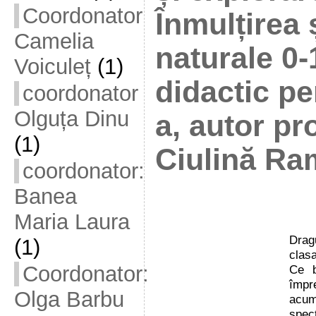
Coordonator
Înmulțirea 
Camelia
naturale 0-
Voiculeț
(1)
didactic pen
coordonator
Olguța Dinu
a, autor pro
(1)
Ciulină R
coordonator:
Banea
Maria Laura
Drag
(1)
clasa
Coordonator:
Ce b
împr
Olga Barbu
acum
spec