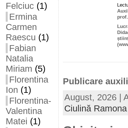
Felciuc
(1)
Lect
Auxi
Ermina
prof
Carmen
Lucra
Dida
Raescu
(1)
știin
(
www
Fabian
Natalia
Miriam
(5)
Florentina
Publicare auxil
Ion
(1)
August, 2026 | 
Florentina-
Ciulină Ramona
Valentina
Matei
(1)