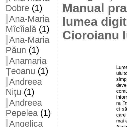
Manual pra
Dobre
(1)
Ana-Maria
lumea digit
Mîcîială
(1)
Cioroianu I
Ana-Maria
Păun
(1)
Anamaria
Lumea
Țeoanu
(1)
ului
simpl
Andreea
dev
Nițu
(1)
comu
infor
Andreea
nu î
ci să
Pepelea
(1)
care
mai e
Angelica
Acea