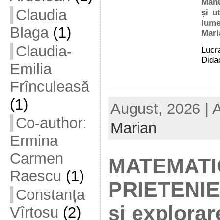
Manu
Claudia
și u
lume
Blaga
(1)
Mari
Claudia-
Lucra
Didac
Emilia
Frînculeasă
(1)
August, 2026 | 
Co-author:
Marian
Ermina
Carmen
MATEMATI
Raescu
(1)
PRIETENIEI
Constanța
și explorar
Vîrtosu
(2)