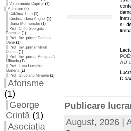
Voluntariada Copiilor
(1)
cont
Admitere
(2)
demo
Cătălina Tirim
(1)
inst
Cristina Elena Anghel
(1)
și d
Doina Mormenche
(1)
Prof. Chifu Georgeta
limb
Pompilia
(1)
Prof. înv. primar Damian
Oana
(1)
Prof. înv. primar Miron
Lect
Doinița
(1)
POÉ
Prof. înv. primar Penișoară
Mihaela
(1)
AU L
Prof. Lupu Luminița
Marlena
(1)
Lucra
Prof. Știubianu Mihaela
(1)
Didac
Aforisme
(1)
George
Publicare lucrar
Crintă
(1)
August, 2026 | 
Asociația