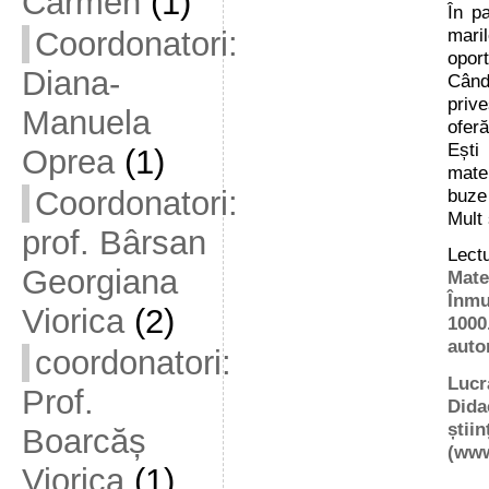
Carmen
(1)
În pa
mari
Coordonatori:
oport
Diana-
Când
prive
Manuela
oferă
Ești
Oprea
(1)
mate
buze 
Coordonatori:
Mult
prof. Bârsan
Lectu
Georgiana
Mat
Înmu
Viorica
(2)
1000
auto
coordonatori:
Lucra
Prof.
Dida
știin
Boarcăș
(
www
Viorica
(1)