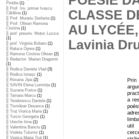
POÉSIE D
Pintilie
(1)
Prof. înv. primar Ivașcu
CLASSE D
Cătălina
(1)
Prof. Murariu Ștefania
(1)
Prof. Oltean Ramona
AU LYCÉE, 
Cristina
(1)
prof. preuniv. Moțoc Lucica
(1)
Lavinia Dr
prof. Virginia Bobaru
(1)
Raluca Oprea
(1)
Ramona Cristina Oltean
(2)
Redactor: Marian Dragomir
(1)
Rodica Daniela Vlad
(3)
Rodica Ionașc
(1)
Prin
Roxana Jipa
(2)
SAVIN Elena Luminița
(1)
argu
Suzana Purice
(1)
pract
Tamara Marcu
(1)
a re
Teodorescu Daniela
(1)
poési
Tismănar Desanca
(1)
Truț Viorica Maria
(1)
adre
Turcin Georgeta
(1)
limb
Ureche Irina
(1)
util
Valentina Banciu
(2)
cerc
Violeta Tulumis
(1)
Viorica Maria Truț
(1)
str