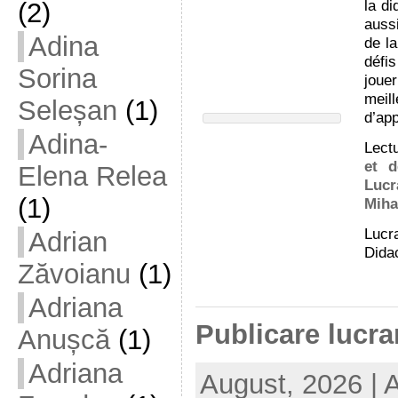
la d
(2)
auss
Adina
de la
défis
Sorina
joue
meil
Seleșan
(1)
d’app
Adina-
Lectu
et d
Elena Relea
Lucr
(1)
Miha
Lucra
Adrian
Didac
Zăvoianu
(1)
Adriana
Publicare lucrar
Anușcă
(1)
Adriana
August, 2026 | 