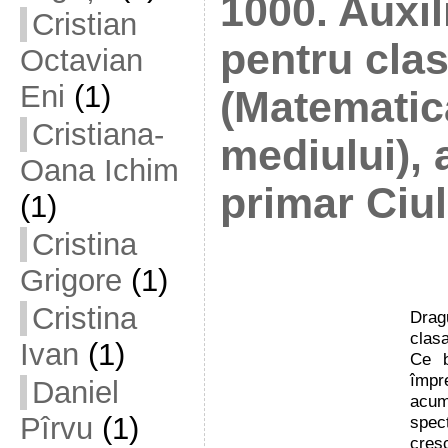
1000. Auxil
Cristian
pentru clas
Octavian
Eni
(1)
(Matematic
Cristiana-
mediului), a
Oana Ichim
primar Ciu
(1)
Cristina
Grigore
(1)
Cristina
Drag
clasa
Ivan
(1)
Ce b
împr
Daniel
acum
Pîrvu
(1)
spec
cresc