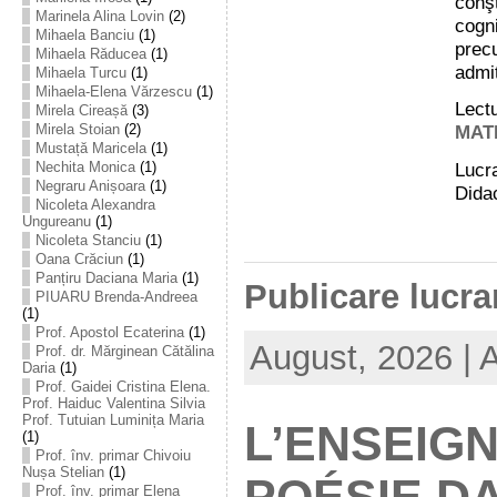
conş
Marinela Alina Lovin
(2)
cogn
Mihaela Banciu
(1)
prec
Mihaela Răducea
(1)
admit
Mihaela Turcu
(1)
Mihaela-Elena Vărzescu
(1)
Lectu
Mirela Cireașă
(3)
Mirela Stoian
(2)
MATE
Mustață Maricela
(1)
Nechita Monica
(1)
Lucra
Negraru Anișoara
(1)
Didac
Nicoleta Alexandra
Ungureanu
(1)
Nicoleta Stanciu
(1)
Oana Crăciun
(1)
Panțiru Daciana Maria
(1)
Publicare lucrar
PIUARU Brenda-Andreea
(1)
Prof. Apostol Ecaterina
(1)
August, 2026 | 
Prof. dr. Mărginean Cătălina
Daria
(1)
Prof. Gaidei Cristina Elena.
Prof. Haiduc Valentina Silvia
Prof. Tutuian Luminița Maria
L’ENSEIG
(1)
Prof. înv. primar Chivoiu
Nușa Stelian
(1)
Prof. înv. primar Elena