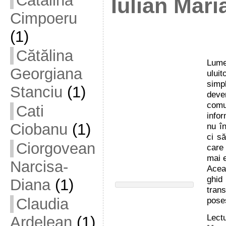
Cătălina
Iulian Mari
Cimpoeru
(1)
Cătălina
Lumea
Georgiana
ului
simpl
Stanciu
(1)
dev
comu
Cati
infor
Ciobanu
(1)
nu î
ci să
Ciorgovean
care
mai e
Narcisa-
Acea
ghid 
Diana
(1)
trans
Claudia
poses
Lect
Ardelean
(1)