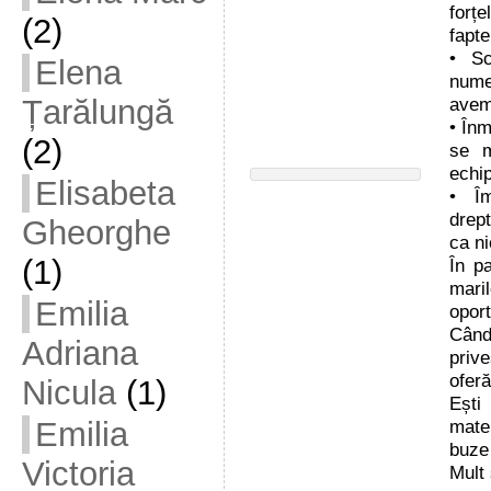
forțe
(2)
fapte
• Sc
Elena
nume
avem 
Țarălungă
• Înm
(2)
se m
echi
Elisabeta
• Îm
drept
Gheorghe
ca ni
(1)
În pa
mari
Emilia
oport
Când
Adriana
prive
oferă
Nicula
(1)
Ești
mate
Emilia
buze 
Victoria
Mult