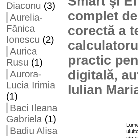
Smart și Ef
Diaconu
(3)
complet de 
Aurelia-
Fănica
corectă a t
Ionescu
(2)
calculatoru
Aurica
practic pe
Rusu
(1)
digitală, a
Aurora-
Lucia Irimia
Iulian Mari
(1)
Baci Ileana
Gabriela
(1)
Lumea
Badiu Alisa
ului
simpl