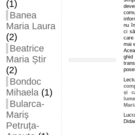
(1)
dev
comu
Banea
infor
Maria Laura
nu î
ci să
(2)
care
mai e
Beatrice
Acea
ghid 
Maria Știr
trans
(2)
poses
Bondoc
Lect
comp
Mihaela
(1)
și c
lume
Bularca-
Mari
Mariș
Lucra
Didac
Petruța-