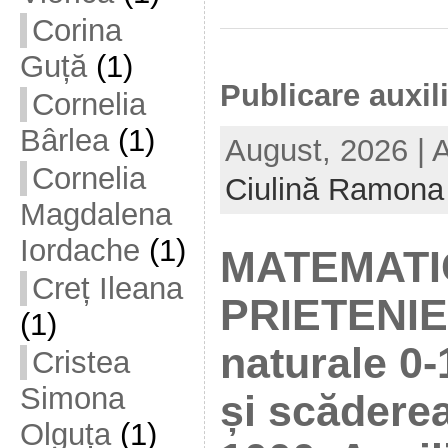
Corina
Guță
(1)
Publicare auxil
Cornelia
Bârlea
(1)
August, 2026 | 
Cornelia
Ciulină Ramona
Magdalena
Iordache
(1)
MATEMATI
Creț Ileana
PRIETENIE
(1)
naturale 0
Cristea
Simona
și scăderea
Olguța
(1)