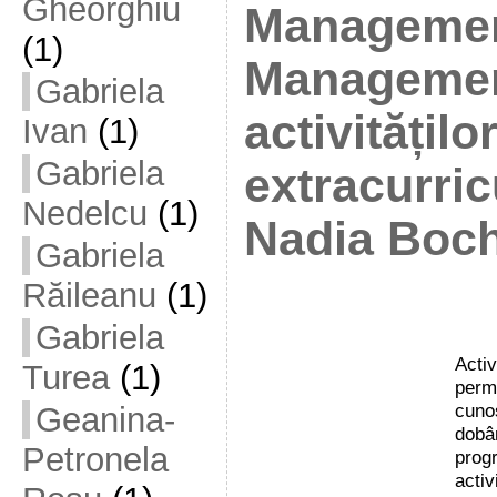
Gheorghiu
Management
(1)
Managemen
Gabriela
activitățilo
Ivan
(1)
Gabriela
extracurric
Nedelcu
(1)
Nadia Boch
Gabriela
Răileanu
(1)
Gabriela
Activ
Turea
(1)
perm
cuno
Geanina-
dobâ
Petronela
prog
activ