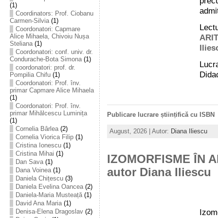
prec
(1)
admit
Coordinators: Prof. Ciobanu
Carmen-Silvia
(1)
Lec
Coordonatori: Capmare
Alice Mihaela, Chivoiu Nușa
ARI
Steliana
(1)
Ilies
Coordonatori: conf. univ. dr.
Condurache-Bota Simona
(1)
Lucra
coordonatori: prof. dr.
Didac
Pompilia Chifu
(1)
Coordonatori: Prof. înv.
primar Capmare Alice Mihaela
(1)
Coordonatori: Prof. înv.
primar Mihălcescu Luminița
Publicare lucrare științifică cu ISBN
(1)
Cornelia Bârlea
(2)
August, 2026 | Autor:
Diana Iliescu
Cornelia Viorica Filip
(1)
Cristina Ionescu
(1)
Cristina Mihai
(1)
IZOMORFISME ÎN A
Dan Sava
(1)
autor Diana Iliescu
Dana Voinea
(1)
Daniela Chițescu
(3)
Daniela Evelina Oancea
(2)
Daniela-Maria Musteață
(1)
David Ana Maria
(1)
Izom
Denisa-Elena Dragoslav
(2)