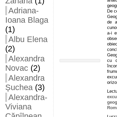
Zaharia
(1)
anal
geogr
Adriana-
De c
Geogr
Ioana Blaga
de a
(1)
cunoș
a-i e
Albu Elena
obse
obie
(2)
concl
Geogr
Alexandra
cu c
înco
Novac
(2)
frumu
Alexandra
exc
orizo
Șuchea
(3)
Lect
Alexandra-
excu
geogr
Viviana
Rom
Căpîlnean
Lucra