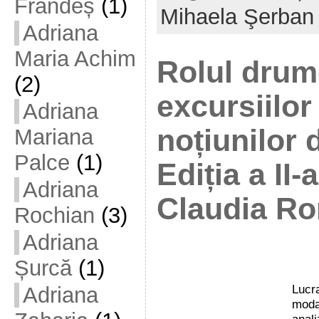
Frandeș
(1)
Mihaela Şerban
Adriana
Maria Achim
Rolul drume
(2)
excursiilor
Adriana
noțiunilor 
Mariana
Palce
(1)
Ediția a II-
Adriana
Claudia R
Rochian
(3)
Adriana
Șurcă
(1)
Luc
Adriana
moda