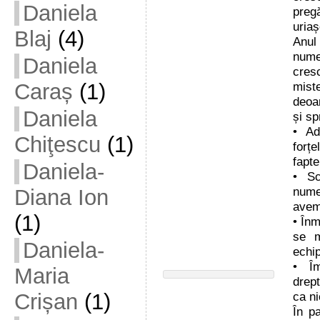
Daniela
preg
uriaș
Blaj
(4)
Anul
nume
Daniela
cresc
mist
Caraș
(1)
deoa
Daniela
și sp
• A
Chiţescu
(1)
forțe
fapte
Daniela-
• Sc
nume
Diana Ion
avem 
(1)
• Înm
se m
Daniela-
echi
• Îm
Maria
drept
ca ni
Crișan
(1)
În pa