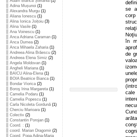
Adam Bianca Ștefania
(1)
defi
Adina Mușunoi
(1)
se ap
Alexandra Murgu
(1)
corp
Aliana Ionescu
(1)
struc
Alina Ionica Joițoiu
(3)
Alina Vasile
(1)
rela
Ana Voinescu
(1)
Noţiu
Anca Adriana Caraman
(1)
în m
Anca Dumea
(2)
apro
Anca Mihaela Zaharia
(1)
Andreea Alina Brăescu
(2)
de gr
Andreea Elena Simiz
(2)
valo
Angela Moldovan
(1)
izom
Angheli Mariana
(1)
unel
BAICU Alina-Elena
(1)
BOIA Beatrice Bianca
(1)
prop
Bondar Viorica
(2)
(intr
Boroş Irina Margareta
(1)
cale
Camelia Podaru
(1)
inte
Camelia Popescu
(1)
Carla Nicoleta Gordună
(1)
necu
Cherciu Marioara
(1)
Cuno
Colectiv
(2)
arăt
Constantin Porojan
(1)
conş
Coord. :
(1)
cogn
coord. Marian Dragomir
(2)
Coord. Popa Adina-Maria