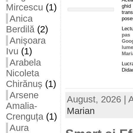
Mircescu
(1)
ghid 
trans
Anica
poses
Berdilă
(2)
Lect
pas 
Anișoara
Goog
lume
Ivu
(1)
Mari
Arabela
Lucra
Didac
Nicoleta
Chirănuș
(1)
Arsene
August, 2026 | 
Amalia-
Marian
Crenguța
(1)
Aura