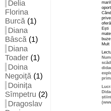
Delia
mari
oport
Florina
Când
prive
Burcă
(1)
oferă
Ești
Diana
mate
Bâscă
(1)
buze 
Mult
Diana
Lectu
Toader
(1)
Num
scăd
Doina
dida
expl
Negoiță
(1)
prim
Doinița
Lucra
Dida
Sîmpetru
(2)
știin
Dragoslav
(
www